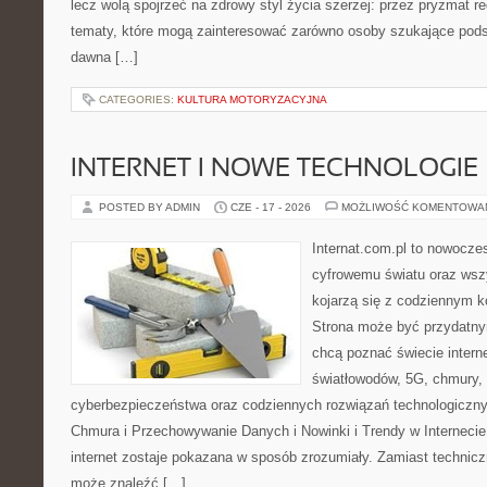
lecz wolą spojrzeć na zdrowy styl życia szerzej: przez pryzmat re
tematy, które mogą zainteresować zarówno osoby szukające podsta
dawna […]
CATEGORIES:
KULTURA MOTORYZACYJNA
INTERNET I NOWE TECHNOLOGIE
POSTED BY ADMIN
CZE - 17 - 2026
MOŻLIWOŚĆ KOMENTOWA
Internat.com.pl to nowocze
cyfrowemu światu oraz wsz
kojarzą się z codziennym 
Strona może być przydatny
chcą poznać świecie intern
światłowodów, 5G, chmury, 
cyberbezpieczeństwa oraz codziennych rozwiązań technologiczny
Chmura i Przechowywanie Danych i Nowinki i Trendy w Internecie
internet zostaje pokazana w sposób zrozumiały. Zamiast technicz
może znaleźć […]