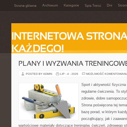
Archiwum
Kategorie
Dni
Stron
Strona główna
Spis Treści
INTERNETOWA STRONA
KAŻDEGO!
PLANY I WYZWANIA TRENINGOW
POSTED BY ADMIN
LIP - 4 - 2026
MOŻLIWOŚĆ KOMENTOWAN
Sport i aktywność fizyczna 
regularne ćwiczenia. To sty
zdrowie, dobre samopoczuci
Strona poświęcona tej tem
bazę porad, w którym każdy
początkujący, jak i zaawa
wartościowe materiały dotyczące treningów, ćwiczeń, zdrowego st