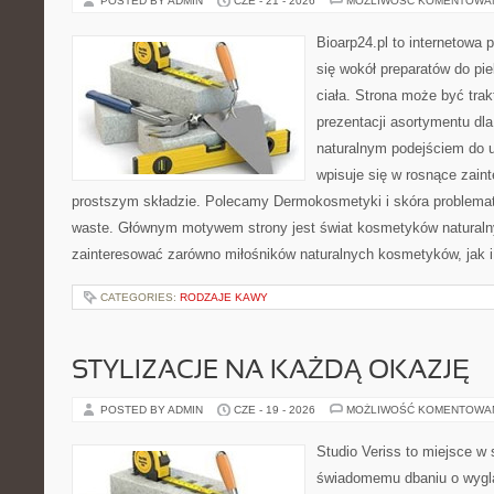
POSTED BY ADMIN
CZE - 21 - 2026
MOŻLIWOŚĆ KOMENTOWA
Bioarp24.pl to internetowa 
się wokół preparatów do pie
ciała. Strona może być tra
prezentacji asortymentu dla 
naturalnym podejściem do ur
wpisuje się w rosnące zai
prostszym składzie. Polecamy Dermokosmetyki i skóra problema
waste. Głównym motywem strony jest świat kosmetyków naturaln
zainteresować zarówno miłośników naturalnych kosmetyków, jak i 
CATEGORIES:
RODZAJE KAWY
STYLIZACJE NA KAŻDĄ OKAZJĘ
POSTED BY ADMIN
CZE - 19 - 2026
MOŻLIWOŚĆ KOMENTOWA
Studio Veriss to miejsce w
świadomemu dbaniu o wygl