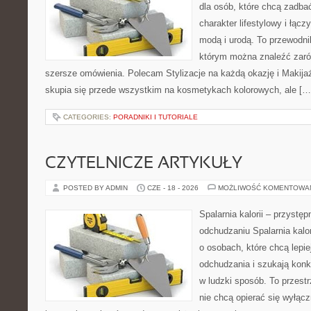
dla osób, które chcą zadbać
charakter lifestylowy i łąc
modą i urodą. To przewodn
którym można znaleźć zarówn
szersze omówienia. Polecam Stylizacje na każdą okazję i Makija
skupia się przede wszystkim na kosmetykach kolorowych, ale […
CATEGORIES:
PORADNIKI I TUTORIALE
CZYTELNICZE ARTYKUŁY
POSTED BY ADMIN
CZE - 18 - 2026
MOŻLIWOŚĆ KOMENTOWA
Spalarnia kalorii – przystę
odchudzaniu Spalarnia kalor
o osobach, które chcą lepi
odchudzania i szukają konk
w ludzki sposób. To przestr
nie chcą opierać się wyłąc