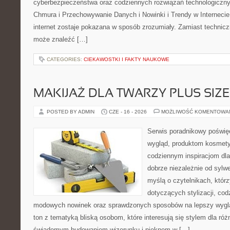
cyberbezpieczeństwa oraz codziennych rozwiązań technologiczny
Chmura i Przechowywanie Danych i Nowinki i Trendy w Internecie
internet zostaje pokazana w sposób zrozumiały. Zamiast technicz
może znaleźć […]
CATEGORIES:
CIEKAWOSTKI I FAKTY NAUKOWE
MAKIJAŻ DLA TWARZY PLUS SIZE
POSTED BY ADMIN
CZE - 16 - 2026
MOŻLIWOŚĆ KOMENTOWA
Serwis poradnikowy poświęc
wygląd, produktom kosmet
codziennym inspiracjom dla
dobrze niezależnie od sylwe
myślą o czytelnikach, któr
dotyczących stylizacji, cod
modowych nowinek oraz sprawdzonych sposobów na lepszy wygląd
ton z tematyką bliską osobom, które interesują się stylem dla róż
świadomym budowaniem wizerunku i pięknem w […]