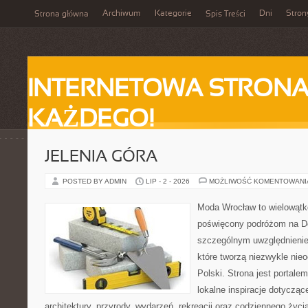
Archiwum
Kategorie
Dni
Stron
Strona główna
Spis Treści
INTERNETOWA STRONA
KAŻDEGO!
JELENIA GÓRA
POSTED BY ADMIN
LIP - 2 - 2026
MOŻLIWOŚĆ KOMENTOWAN
Moda Wrocław to wielowątk
poświęcony podróżom na D
szczególnym uwzględnienie
które tworzą niezwykle nie
Polski. Strona jest portal
lokalne inspiracje dotyczące
architektury, przyrody, wydarzeń, rekreacji oraz codziennego życ