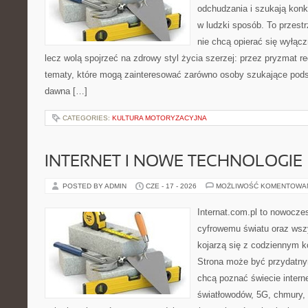
odchudzania i szukają konk
w ludzki sposób. To przestr
nie chcą opierać się wyłąc
lecz wolą spojrzeć na zdrowy styl życia szerzej: przez pryzmat re
tematy, które mogą zainteresować zarówno osoby szukające podsta
dawna […]
CATEGORIES:
KULTURA MOTORYZACYJNA
INTERNET I NOWE TECHNOLOGIE
POSTED BY ADMIN
CZE - 17 - 2026
MOŻLIWOŚĆ KOMENTOWA
Internat.com.pl to nowocze
cyfrowemu światu oraz wsz
kojarzą się z codziennym 
Strona może być przydatny
chcą poznać świecie intern
światłowodów, 5G, chmury, 