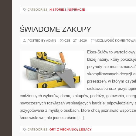
CATEGORIES:
HISTORIE I INSPIRACJE
ŚWIADOME ZAKUPY
POSTED BY ADMIN
CZE - 27 - 2026
MOŻLIWOŚĆ KOMENTOWA
Ekos-Sułów to wartościowy 
bliżej natury, który pokazu
przyrody nie musi oznaczać
skomplikowanych decyzji a
przestrzeń, w którym czytel
ciekawostki oraz przystępn
codziennych wyborów, domu, zakupów, podróży, gotowania, energii
nowoczesnych rozwiązań wspierających bardziej odpowiedzialny st
przygotowana z myślą o osobach, które chcą poznawać współcz
środowiskowe, ale jednocześnie […]
CATEGORIES:
GRY Z MECHANIKĄ LEGACY