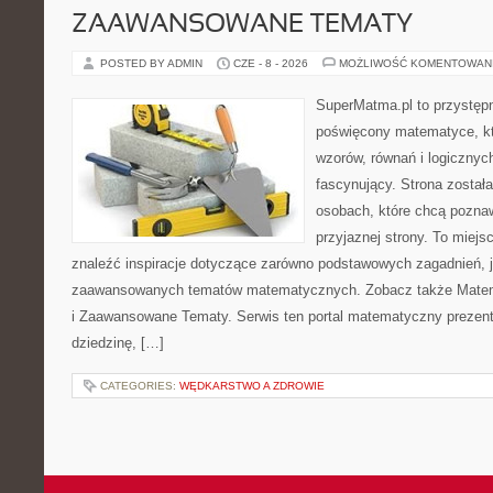
ZAAWANSOWANE TEMATY
POSTED BY ADMIN
CZE - 8 - 2026
MOŻLIWOŚĆ KOMENTOWAN
SuperMatma.pl to przystępn
poświęcony matematyce, któ
wzorów, równań i logicznyc
fascynujący. Strona został
osobach, które chcą poznaw
przyjaznej strony. To miej
znaleźć inspiracje dotyczące zarówno podstawowych zagadnień, ja
zaawansowanych tematów matematycznych. Zobacz także Mate
i Zaawansowane Tematy. Serwis ten portal matematyczny prezen
dziedzinę, […]
CATEGORIES:
WĘDKARSTWO A ZDROWIE