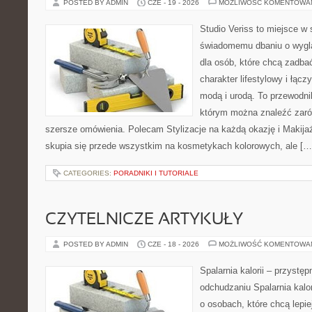
POSTED BY ADMIN
CZE - 19 - 2026
MOŻLIWOŚĆ KOMENTOWA
Studio Veriss to miejsce w
świadomemu dbaniu o wygl
dla osób, które chcą zadbać
charakter lifestylowy i łąc
modą i urodą. To przewodn
którym można znaleźć zarówn
szersze omówienia. Polecam Stylizacje na każdą okazję i Makija
skupia się przede wszystkim na kosmetykach kolorowych, ale […
CATEGORIES:
PORADNIKI I TUTORIALE
CZYTELNICZE ARTYKUŁY
POSTED BY ADMIN
CZE - 18 - 2026
MOŻLIWOŚĆ KOMENTOWA
Spalarnia kalorii – przystę
odchudzaniu Spalarnia kalor
o osobach, które chcą lepi