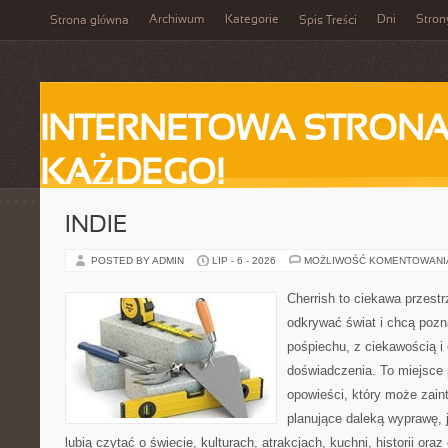
Archiwum
Kategorie
Dni
Stron
Strona główna
Spis Treści
INTERNETOWA STRONA
KAŻDEGO!
INDIE
POSTED BY ADMIN
LIP - 6 - 2026
MOŻLIWOŚĆ KOMENTOWAN
Cherrish to ciekawa przestr
odkrywać świat i chcą poz
pośpiechu, z ciekawością i
doświadczenia. To miejsce
opowieści, który może zai
planujące daleką wyprawę, j
lubią czytać o świecie, kulturach, atrakcjach, kuchni, historii ora