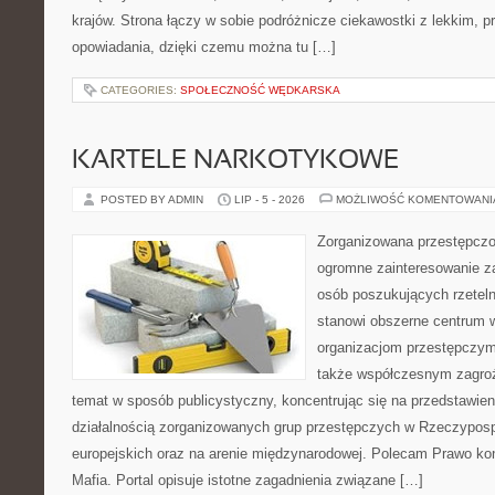
krajów. Strona łączy w sobie podróżnicze ciekawostki z lekkim,
opowiadania, dzięki czemu można tu […]
CATEGORIES:
SPOŁECZNOŚĆ WĘDKARSKA
KARTELE NARKOTYKOWE
POSTED BY ADMIN
LIP - 5 - 2026
MOŻLIWOŚĆ KOMENTOWAN
Zorganizowana przestępczoś
ogromne zainteresowanie za
osób poszukujących rzeteln
stanowi obszerne centrum 
organizacjom przestępczym, i
także współczesnym zagroż
temat w sposób publicystyczny, koncentrując się na przedstawie
działalnością zorganizowanych grup przestępczych w Rzeczypospo
europejskich oraz na arenie międzynarodowej. Polecam Prawo kon
Mafia. Portal opisuje istotne zagadnienia związane […]