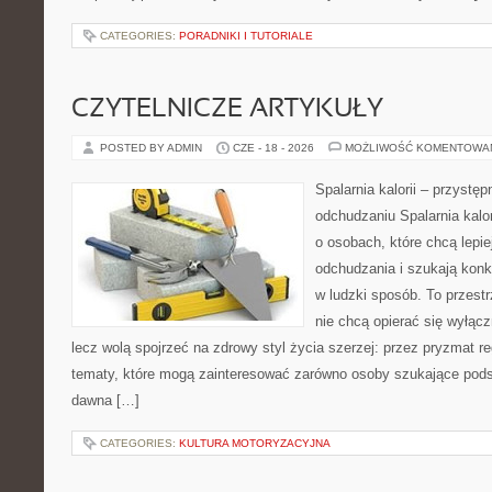
CATEGORIES:
PORADNIKI I TUTORIALE
CZYTELNICZE ARTYKUŁY
POSTED BY ADMIN
CZE - 18 - 2026
MOŻLIWOŚĆ KOMENTOWA
Spalarnia kalorii – przystę
odchudzaniu Spalarnia kalor
o osobach, które chcą lepi
odchudzania i szukają konk
w ludzki sposób. To przestr
nie chcą opierać się wyłąc
lecz wolą spojrzeć na zdrowy styl życia szerzej: przez pryzmat re
tematy, które mogą zainteresować zarówno osoby szukające podsta
dawna […]
CATEGORIES:
KULTURA MOTORYZACYJNA