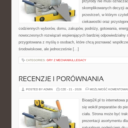
przyrody nie musi oznaczać
skomplikowanych decyzji a
przestrzeń, w którym czytel
ciekawostki oraz przystępn
codziennych wyborów, domu, zakupów, podróży, gotowania, energii
nowoczesnych rozwiązań wspierających bardziej odpowiedzialny st
przygotowana z myślą o osobach, które chcą poznawać współcz
środowiskowe, ale jednocześnie […]
CATEGORIES:
GRY Z MECHANIKĄ LEGACY
RECENZJE I PORÓWNANIA
POSTED BY ADMIN
CZE - 21 - 2026
MOŻLIWOŚĆ KOMENTOWA
Bioarp24.pl to internetowa 
się wokół preparatów do pie
ciała. Strona może być tra
prezentacji asortymentu dla 
naturalnym podejściem do ur