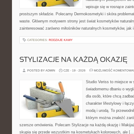
wpisuje się w rosnące zai
prostszym składzie. Polecamy Dermokosmetyki i skóra problema
waste. Głównym motywem strony jest świat kosmetyków naturaln
zainteresować zarówno miłośników naturalnych kosmetyków, jak i 
CATEGORIES:
RODZAJE KAWY
STYLIZACJE NA KAŻDĄ OKAZJĘ
POSTED BY ADMIN
CZE - 19 - 2026
MOŻLIWOŚĆ KOMENTOWA
Studio Veriss to miejsce w
świadomemu dbaniu o wygl
dla osób, które chcą zadbać
charakter lifestylowy i łąc
modą i urodą. To przewodn
którym można znaleźć zarówn
szersze omówienia. Polecam Stylizacje na każdą okazję i Makija
skupia się przede wszystkim na kosmetykach kolorowych, ale […