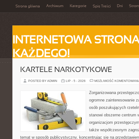
Archiwum
Kategorie
Dni
Stron
Strona główna
Spis Treści
INTERNETOWA STRONA
KAŻDEGO!
KARTELE NARKOTYKOWE
POSTED BY ADMIN
LIP - 5 - 2026
MOŻLIWOŚĆ KOMENTOWAN
Zorganizowana przestępczoś
ogromne zainteresowanie za
osób poszukujących rzeteln
stanowi obszerne centrum 
organizacjom przestępczym, i
także współczesnym zagroż
temat w sposób publicystyczny, koncentrując się na przedstawie