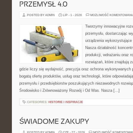
PRZEMYSŁ 4.0
POSTED BY ADMIN
LIP - 1 - 2026
MOŻLIWOŚĆ KOMENTOWAN
Tworzymy innowacyjne rozw
przemysłu, dostarczając wy
urządzenia wykorzystujące 
Nasza działalność koncentru
produkcji, wdrażaniu oraz
rozwiązań, które znajdują 
gdzie liczy się wydajność, precyzja oraz ochrona wykonywanych 
bogatą ofertę produktów, usług oraz technologii, które odpowiad
przemysłu i przedsiębiorstw poszukujących niezawodnych rozwi
Środowisko i Zrównoważony Rozwój i Od Was. Nasza […]
CATEGORIES:
HISTORIE I INSPIRACJE
ŚWIADOME ZAKUPY
POSTED BY ADMIN
CZE - 27 - 2026
MOŻLIWOŚĆ KOMENTOWA