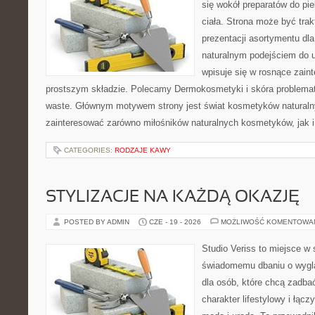
się wokół preparatów do pie
ciała. Strona może być tra
prezentacji asortymentu dla 
naturalnym podejściem do ur
wpisuje się w rosnące zai
prostszym składzie. Polecamy Dermokosmetyki i skóra problema
waste. Głównym motywem strony jest świat kosmetyków naturaln
zainteresować zarówno miłośników naturalnych kosmetyków, jak i 
CATEGORIES:
RODZAJE KAWY
STYLIZACJE NA KAŻDĄ OKAZJĘ
POSTED BY ADMIN
CZE - 19 - 2026
MOŻLIWOŚĆ KOMENTOWA
Studio Veriss to miejsce w
świadomemu dbaniu o wygl
dla osób, które chcą zadbać
charakter lifestylowy i łąc