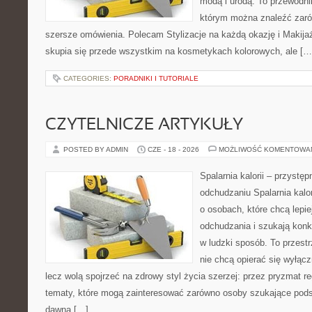
modą i urodą. To przewodn
którym można znaleźć zarówn
szersze omówienia. Polecam Stylizacje na każdą okazję i Makija
skupia się przede wszystkim na kosmetykach kolorowych, ale […
CATEGORIES:
PORADNIKI I TUTORIALE
CZYTELNICZE ARTYKUŁY
POSTED BY ADMIN
CZE - 18 - 2026
MOŻLIWOŚĆ KOMENTOWA
Spalarnia kalorii – przystę
odchudzaniu Spalarnia kalor
o osobach, które chcą lepi
odchudzania i szukają konk
w ludzki sposób. To przestr
nie chcą opierać się wyłąc
lecz wolą spojrzeć na zdrowy styl życia szerzej: przez pryzmat re
tematy, które mogą zainteresować zarówno osoby szukające podsta
dawna […]