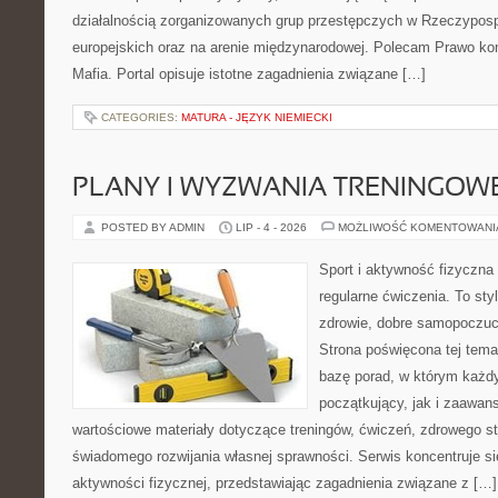
działalnością zorganizowanych grup przestępczych w Rzeczypospo
europejskich oraz na arenie międzynarodowej. Polecam Prawo kon
Mafia. Portal opisuje istotne zagadnienia związane […]
CATEGORIES:
MATURA - JĘZYK NIEMIECKI
PLANY I WYZWANIA TRENINGOW
POSTED BY ADMIN
LIP - 4 - 2026
MOŻLIWOŚĆ KOMENTOWAN
Sport i aktywność fizyczna 
regularne ćwiczenia. To sty
zdrowie, dobre samopoczuci
Strona poświęcona tej tem
bazę porad, w którym każdy
początkujący, jak i zaawa
wartościowe materiały dotyczące treningów, ćwiczeń, zdrowego st
świadomego rozwijania własnej sprawności. Serwis koncentruje s
aktywności fizycznej, przedstawiając zagadnienia związane z […]