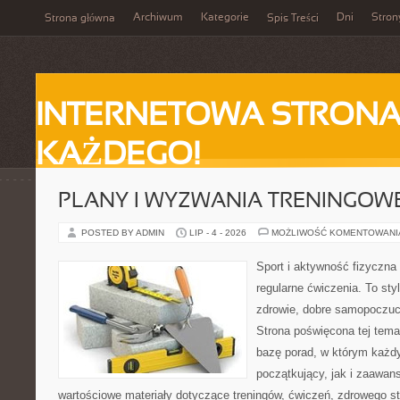
Archiwum
Kategorie
Dni
Stron
Strona główna
Spis Treści
INTERNETOWA STRONA
KAŻDEGO!
PLANY I WYZWANIA TRENINGOW
POSTED BY ADMIN
LIP - 4 - 2026
MOŻLIWOŚĆ KOMENTOWAN
Sport i aktywność fizyczna 
regularne ćwiczenia. To sty
zdrowie, dobre samopoczuci
Strona poświęcona tej tem
bazę porad, w którym każdy
początkujący, jak i zaawa
wartościowe materiały dotyczące treningów, ćwiczeń, zdrowego st