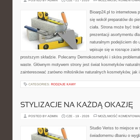
POSTED BY ADMIN
CZE - 21 - 2026
MOŻLIWOŚĆ KOMENTOWA
Bioarp24.pl to internetowa 
się wokół preparatów do pie
ciała. Strona może być tra
prezentacji asortymentu dla 
naturalnym podejściem do ur
wpisuje się w rosnące zai
prostszym składzie. Polecamy Dermokosmetyki i skóra problema
waste. Głównym motywem strony jest świat kosmetyków naturaln
zainteresować zarówno miłośników naturalnych kosmetyków, jak i 
CATEGORIES:
RODZAJE KAWY
STYLIZACJE NA KAŻDĄ OKAZJĘ
POSTED BY ADMIN
CZE - 19 - 2026
MOŻLIWOŚĆ KOMENTOWA
Studio Veriss to miejsce w
świadomemu dbaniu o wygl