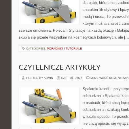
dla osób, które chcą zadbać
charakter lifestylowy i łąc
modą i urodą. To przewodn
którym można znaleźć zarówn
szersze omówienia. Polecam Stylizacje na każdą okazję i Makija
skupia się przede wszystkim na kosmetykach kolorowych, ale […
CATEGORIES:
PORADNIKI I TUTORIALE
CZYTELNICZE ARTYKUŁY
POSTED BY ADMIN
CZE - 18 - 2026
MOŻLIWOŚĆ KOMENTOWA
Spalarnia kalorii – przystę
odchudzaniu Spalarnia kalor
o osobach, które chcą lepi
odchudzania i szukają konk
w ludzki sposób. To przestr
nie chcą opierać się wyłąc