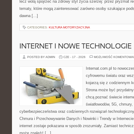
lecz wolą spojrzeć na zdrowy styl życia szerzej: przez pryzmat re
tematy, które mogą zainteresować zarówno osoby szukające podsta
dawna […]
CATEGORIES:
KULTURA MOTORYZACYJNA
INTERNET I NOWE TECHNOLOGIE
POSTED BY ADMIN
CZE - 17 - 2026
MOŻLIWOŚĆ KOMENTOWA
Internat.com.pl to nowocze
cyfrowemu światu oraz wsz
kojarzą się z codziennym 
Strona może być przydatny
chcą poznać świecie intern
światłowodów, 5G, chmury, 
cyberbezpieczeństwa oraz codziennych rozwiązań technologiczny
Chmura i Przechowywanie Danych i Nowinki i Trendy w Internecie
internet zostaje pokazana w sposób zrozumiały. Zamiast technicz
może znaleźć […]