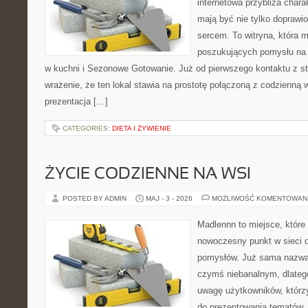
internetowa przybliża chara
mają być nie tylko doprawi
sercem. To witryna, która 
poszukujących pomysłu na 
w kuchni i Sezonowe Gotowanie. Już od pierwszego kontaktu z s
wrażenie, że ten lokal stawia na prostotę połączoną z codzienną 
prezentacja […]
CATEGORIES:
DIETA I ŻYWIENIE
ŻYCIE CODZIENNE NA WSI
POSTED BY ADMIN
MAJ - 3 - 2026
MOŻLIWOŚĆ KOMENTOWAN
Madlennn to miejsce, które
nowoczesny punkt w sieci 
pomysłów. Już sama nazwa 
czymś niebanalnym, dlateg
uwagę użytkowników, którzy
do prezentowania tematów. 