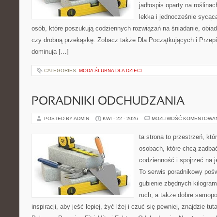
jadłospis oparty na roślinac
lekka i jednocześnie sycąca.
osób, które poszukują codziennych rozwiązań na śniadanie, obiad
czy drobną przekąskę. Zobacz także Dla Początkujących i Przepis
dominują […]
CATEGORIES:
MODA ŚLUBNA DLA DZIECI
PORADNIKI ODCHUDZANIA
POSTED BY ADMIN
KWI - 22 - 2026
MOŻLIWOŚĆ KOMENTOWA
ta strona to przestrzeń, kt
osobach, które chcą zadbać
codzienność i spojrzeć na 
To serwis poradnikowy poś
gubienie zbędnych kilogram
ruch, a także dobre samopo
inspiracji, aby jeść lepiej, żyć lżej i czuć się pewniej, znajdzie 