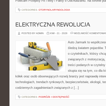
Polecam Przepisy Fit i Mity i Fakty o Odchudzaniu. Na stronie p
CATEGORIES:
OTORYNOLARYNGOLOGIA
ELEKTRYCZNA REWOLUCJA
POSTED BY ADMIN
KWI - 21 - 2026
MOŻLIWOŚĆ KOMENTOWA
Auto Jarmark to współczesn
śledzą światem pojazdów. 
o czytelnikach, którzy chc
związanych z motoryzacją, 
treści podanych w czytelny
skupia się na tym, co dla 
kółek oraz osób obserwujących rozwój branży jest naprawdę inte
technologiach, trendach rynkowych, bezpieczeństwie, ekologii, t
codziennych zagadnieniach związanych z […]
CATEGORIES:
PODRÓŻE I DOSTĘPNOŚĆ