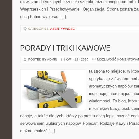
rozwiązań dotyczących krzeseł i szeroko rozumianego komfortu.
Wnętrzarskich i Przechowywanie i Organizacja. Strona została za
chcą trafnie wybierać […]
CATEGORIES:
ASERTYWNOŚĆ
PORADY I TRIKI KAWOWE
POSTED BY ADMIN
KWI - 12 - 2026
MOŻLIWOŚĆ KOMENTOWA
ta strona to miejsce, w kt
spotyka się z światem herb
aromatycznych napojów zam
inspiracje, interesujące info
wiadomości. To blog, który 
miłośników kawy, osób cen
napoje, a także dla tych, którzy po prostu chcą lepiej poznać cod
serwowaniem ulubionych napojów. Polecam Rodzaje Kawy i Porady
można znaleźć […]