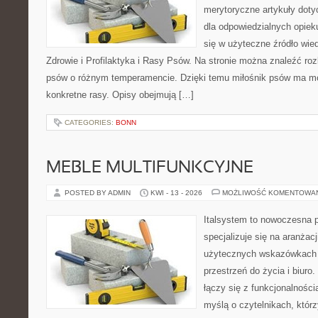
merytoryczne artykuły doty
dla odpowiedzialnych opiek
się w użyteczne źródło wied
Zdrowie i Profilaktyka i Rasy Psów. Na stronie można znaleźć ro
psów o różnym temperamencie. Dzięki temu miłośnik psów ma mo
konkretne rasy. Opisy obejmują […]
CATEGORIES:
BONN
MEBLE MULTIFUNKCYJNE
POSTED BY ADMIN
KWI - 13 - 2026
MOŻLIWOŚĆ KOMENTOWA
Italsystem to nowoczesna pl
specjalizuje się na aranżac
użytecznych wskazówkach 
przestrzeń do życia i biuro.
łączy się z funkcjonalności
myślą o czytelnikach, któr