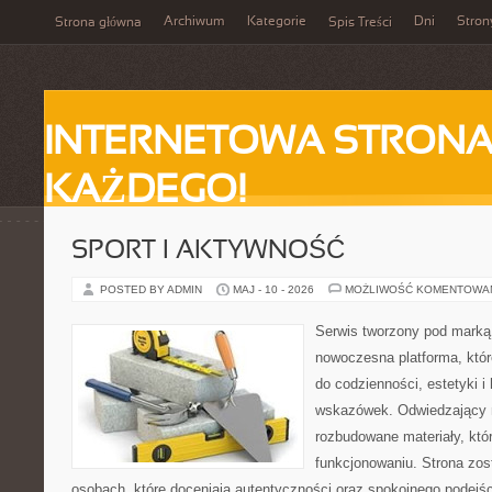
Archiwum
Kategorie
Dni
Stron
Strona główna
Spis Treści
INTERNETOWA STRONA
KAŻDEGO!
SPORT I AKTYWNOŚĆ
POSTED BY ADMIN
MAJ - 10 - 2026
MOŻLIWOŚĆ KOMENTOWA
Serwis tworzony pod marką
nowoczesna platforma, któr
do codzienności, estetyki i
wskazówek. Odwiedzający m
rozbudowane materiały, kt
funkcjonowaniu. Strona zos
osobach, które doceniają autentyczności oraz spokojnego podejśc