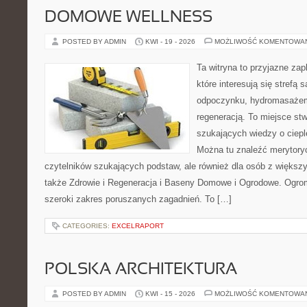
DOMOWE WELLNESS
POSTED BY ADMIN
KWI - 19 - 2026
MOŻLIWOŚĆ KOMENTOWA
Ta witryna to przyjazne zap
które interesują się strefą 
odpoczynku, hydromasażem
regeneracją. To miejsce st
szukających wiedzy o cieple
Można tu znaleźć merytoryc
czytelników szukających podstaw, ale również dla osób z więks
także Zdrowie i Regeneracja i Baseny Domowe i Ogrodowe. Ogro
szeroki zakres poruszanych zagadnień. To […]
CATEGORIES:
EXCELRAPORT
POLSKA ARCHITEKTURA
POSTED BY ADMIN
KWI - 15 - 2026
MOŻLIWOŚĆ KOMENTOWA