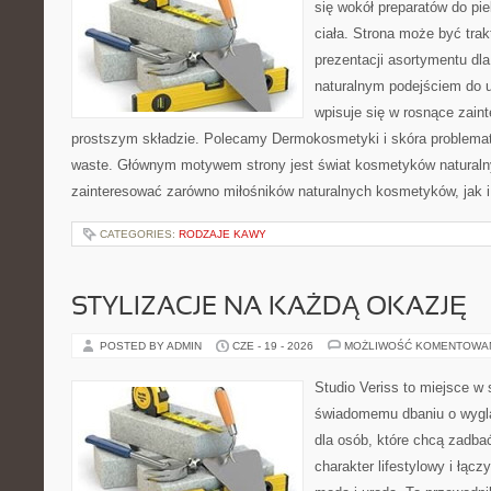
się wokół preparatów do pie
ciała. Strona może być tra
prezentacji asortymentu dla 
naturalnym podejściem do ur
wpisuje się w rosnące zai
prostszym składzie. Polecamy Dermokosmetyki i skóra problema
waste. Głównym motywem strony jest świat kosmetyków naturaln
zainteresować zarówno miłośników naturalnych kosmetyków, jak i 
CATEGORIES:
RODZAJE KAWY
STYLIZACJE NA KAŻDĄ OKAZJĘ
POSTED BY ADMIN
CZE - 19 - 2026
MOŻLIWOŚĆ KOMENTOWA
Studio Veriss to miejsce w
świadomemu dbaniu o wygl
dla osób, które chcą zadbać
charakter lifestylowy i łąc