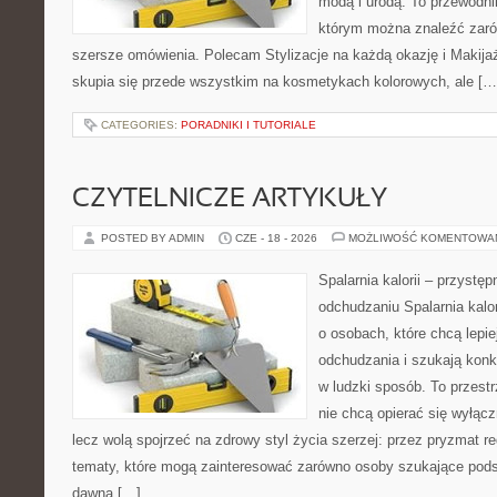
modą i urodą. To przewodn
którym można znaleźć zarówn
szersze omówienia. Polecam Stylizacje na każdą okazję i Makija
skupia się przede wszystkim na kosmetykach kolorowych, ale […
CATEGORIES:
PORADNIKI I TUTORIALE
CZYTELNICZE ARTYKUŁY
POSTED BY ADMIN
CZE - 18 - 2026
MOŻLIWOŚĆ KOMENTOWA
Spalarnia kalorii – przystę
odchudzaniu Spalarnia kalor
o osobach, które chcą lepi
odchudzania i szukają konk
w ludzki sposób. To przestr
nie chcą opierać się wyłąc
lecz wolą spojrzeć na zdrowy styl życia szerzej: przez pryzmat re
tematy, które mogą zainteresować zarówno osoby szukające podsta
dawna […]