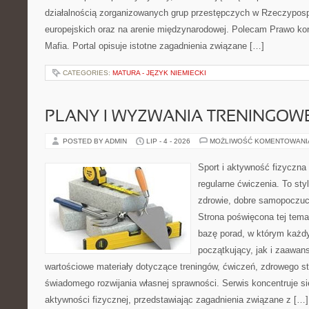
działalnością zorganizowanych grup przestępczych w Rzeczypospo
europejskich oraz na arenie międzynarodowej. Polecam Prawo kon
Mafia. Portal opisuje istotne zagadnienia związane […]
CATEGORIES:
MATURA - JĘZYK NIEMIECKI
PLANY I WYZWANIA TRENINGOW
POSTED BY ADMIN
LIP - 4 - 2026
MOŻLIWOŚĆ KOMENTOWAN
Sport i aktywność fizyczna 
regularne ćwiczenia. To sty
zdrowie, dobre samopoczuci
Strona poświęcona tej tem
bazę porad, w którym każdy
początkujący, jak i zaawa
wartościowe materiały dotyczące treningów, ćwiczeń, zdrowego st
świadomego rozwijania własnej sprawności. Serwis koncentruje s
aktywności fizycznej, przedstawiając zagadnienia związane z […]