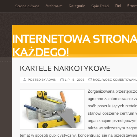
Archiwum
Kategorie
Dni
Stron
Strona główna
Spis Treści
INTERNETOWA STRONA
KAŻDEGO!
KARTELE NARKOTYKOWE
POSTED BY ADMIN
LIP - 5 - 2026
MOŻLIWOŚĆ KOMENTOWAN
Zorganizowana przestępczoś
ogromne zainteresowanie za
osób poszukujących rzeteln
stanowi obszerne centrum 
organizacjom przestępczym, i
także współczesnym zagroż
temat w sposób publicystyczny, koncentrując się na przedstawie