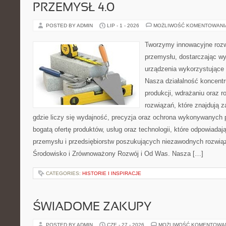
PRZEMYSŁ 4.0
POSTED BY ADMIN
LIP - 1 - 2026
MOŻLIWOŚĆ KOMENTOWAN
Tworzymy innowacyjne rozw
przemysłu, dostarczając wy
urządzenia wykorzystujące 
Nasza działalność koncentru
produkcji, wdrażaniu oraz
rozwiązań, które znajdują 
gdzie liczy się wydajność, precyzja oraz ochrona wykonywanych 
bogatą ofertę produktów, usług oraz technologii, które odpowiad
przemysłu i przedsiębiorstw poszukujących niezawodnych rozwi
Środowisko i Zrównoważony Rozwój i Od Was. Nasza […]
CATEGORIES:
HISTORIE I INSPIRACJE
ŚWIADOME ZAKUPY
POSTED BY ADMIN
CZE - 27 - 2026
MOŻLIWOŚĆ KOMENTOWA