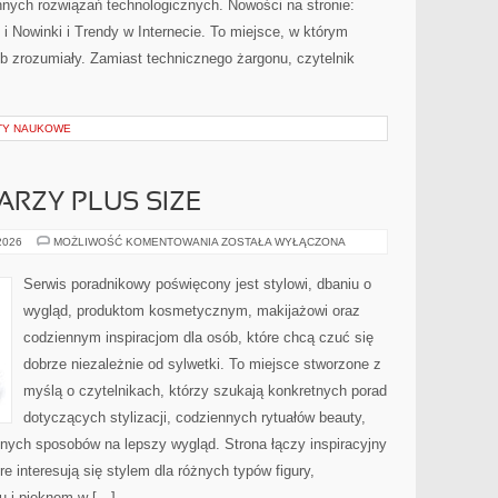
nych rozwiązań technologicznych. Nowości na stronie:
 Nowinki i Trendy w Internecie. To miejsce, w którym
b zrozumiały. Zamiast technicznego żargonu, czytelnik
KTY NAUKOWE
ARZY PLUS SIZE
MAKIJAŻ
 2026
MOŻLIWOŚĆ KOMENTOWANIA
ZOSTAŁA WYŁĄCZONA
DLA
TWARZY
PLUS
Serwis poradnikowy poświęcony jest stylowi, dbaniu o
SIZE
wygląd, produktom kosmetycznym, makijażowi oraz
codziennym inspiracjom dla osób, które chcą czuć się
dobrze niezależnie od sylwetki. To miejsce stworzone z
myślą o czytelnikach, którzy szukają konkretnych porad
dotyczących stylizacji, codziennych rytuałów beauty,
ych sposobów na lepszy wygląd. Strona łączy inspiracyjny
e interesują się stylem dla różnych typów figury,
 i pięknem w […]