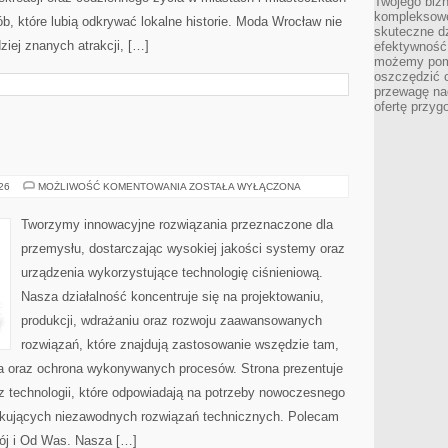
Twojego bizn
kompleksowe
b, które lubią odkrywać lokalne historie. Moda Wrocław nie
skuteczne dz
ziej znanych atrakcji, […]
efektywność 
możemy pom
oszczędzić 
przewagę nad
ofertę przyg
PRZEMYSŁ
026
MOŻLIWOŚĆ KOMENTOWANIA
ZOSTAŁA WYŁĄCZONA
4.0
Tworzymy innowacyjne rozwiązania przeznaczone dla
przemysłu, dostarczając wysokiej jakości systemy oraz
urządzenia wykorzystujące technologię ciśnieniową.
Nasza działalność koncentruje się na projektowaniu,
produkcji, wdrażaniu oraz rozwoju zaawansowanych
rozwiązań, które znajdują zastosowanie wszędzie tam,
zja oraz ochrona wykonywanych procesów. Strona prezentuje
az technologii, które odpowiadają na potrzeby nowoczesnego
ukujących niezawodnych rozwiązań technicznych. Polecam
ój i Od Was. Nasza […]