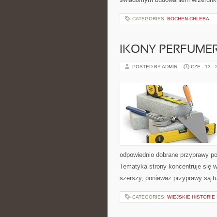
CATEGORIES:
BOCHEN-CHLEBA
IKONY PERFUME
POSTED BY ADMIN
CZE - 13 -
odpowiednio dobrane przyprawy pot
Tematyka strony koncentruje się wo
szerszy, ponieważ przyprawy są t
CATEGORIES:
WIEJSKIE HISTORIE