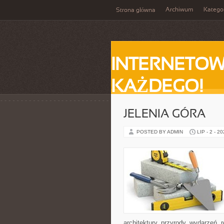
Archiwum
Katego
Strona główna
INTERNETOW
KAŻDEGO!
JELENIA GÓRA
POSTED BY ADMIN
LIP - 2 - 2
architektury, przyrody, wydarzeń,