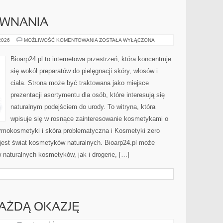
ÓWNANIA
RECENZJE
 2026
MOŻLIWOŚĆ KOMENTOWANIA
ZOSTAŁA WYŁĄCZONA
I
PORÓWNANIA
Bioarp24.pl to internetowa przestrzeń, która koncentruje
się wokół preparatów do pielęgnacji skóry, włosów i
ciała. Strona może być traktowana jako miejsce
prezentacji asortymentu dla osób, które interesują się
naturalnym podejściem do urody. To witryna, która
wpisuje się w rosnące zainteresowanie kosmetykami o
rmokosmetyki i skóra problematyczna i Kosmetyki zero
est świat kosmetyków naturalnych. Bioarp24.pl może
naturalnych kosmetyków, jak i drogerie, […]
KAŻDĄ OKAZJĘ