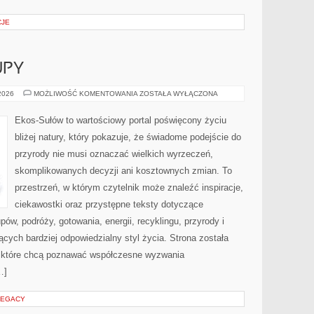
CJE
UPY
ŚWIADOME
 2026
MOŻLIWOŚĆ KOMENTOWANIA
ZOSTAŁA WYŁĄCZONA
ZAKUPY
Ekos-Sułów to wartościowy portal poświęcony życiu
bliżej natury, który pokazuje, że świadome podejście do
przyrody nie musi oznaczać wielkich wyrzeczeń,
skomplikowanych decyzji ani kosztownych zmian. To
przestrzeń, w którym czytelnik może znaleźć inspiracje,
ciekawostki oraz przystępne teksty dotyczące
w, podróży, gotowania, energii, recyklingu, przyrody i
ych bardziej odpowiedzialny styl życia. Strona została
 które chcą poznawać współczesne wyzwania
…]
LEGACY