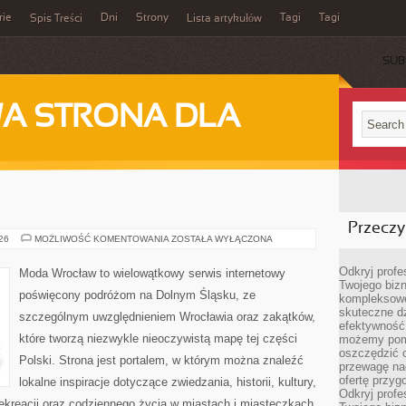
rie
Dni
Strony
Tagi
Tagi
Spis Treści
Lista artykułów
SUB
A STRONA DLA
Przeczyt
JELENIA
026
MOŻLIWOŚĆ KOMENTOWANIA
ZOSTAŁA WYŁĄCZONA
GÓRA
Odkryj prof
Moda Wrocław to wielowątkowy serwis internetowy
Twojego bizn
poświęcony podróżom na Dolnym Śląsku, ze
kompleksowe
skuteczne dz
szczególnym uwzględnieniem Wrocławia oraz zakątków,
efektywność 
które tworzą niezwykle nieoczywistą mapę tej części
możemy pom
oszczędzić 
Polski. Strona jest portalem, w którym można znaleźć
przewagę nad
ofertę przyg
lokalne inspiracje dotyczące zwiedzania, historii, kultury,
Odkryj prof
 rekreacji oraz codziennego życia w miastach i miasteczkach