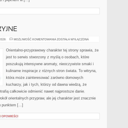
RYJNE
IKONY
 2026
MOŻLIWOŚĆ KOMENTOWANIA
ZOSTAŁA WYŁĄCZONA
PERFUMERYJNE
Orientalno-przyprawowy charakter tej strony sprawia, że
jest to serwis stworzony z myślą o osobach, które
poszukują intensywne aromaty, nieoczywiste smaki i
kulinarne inspiracje z różnych stron świata. To witryna,
która może zainteresować zarówno domowych
kucharzy, jak i tych, którzy od dawna wiedzą, że
rafią całkowicie odmienić nawet najprostsze danie.
kół orientalnych przypraw, ale jej charakter jest znacznie
u punktem […]
 I OPOWIEŚCI