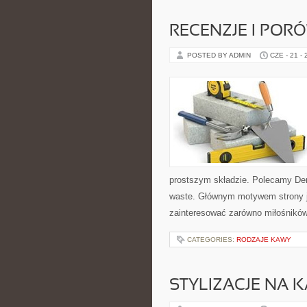
RECENZJE I POR
POSTED BY ADMIN
CZE - 21 -
prostszym składzie. Polecamy De
waste. Głównym motywem strony j
zainteresować zarówno miłośników 
CATEGORIES:
RODZAJE KAWY
STYLIZACJE NA 