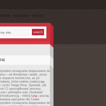
SCRIBE
FACEBOOK
TWITTER
aj:
esjonalne rozwiązania dopasowane do
esu – od doradztwa i analiz, przez
 wsparcie techniczne, aż po
iałania, które realnie zwiększają
i zyski Twojej firmy. Sprawdź, jak
óc Ci uporządkować procesy,
czas i pieniądze oraz zbudować
 konkurencją – kliknij
tutaj
i poznaj
otowaną specjalnie dla Ciebie.
esjonalne rozwiązania dopasowane do