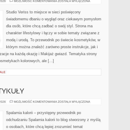
STYLIZACJE
 2026
MOŻLIWOŚĆ KOMENTOWANIA
ZOSTAŁA WYŁĄCZONA
NA
KAŻDĄ
OKAZJĘ
Studio Veriss to miejsce w sieci poświęcony
świadomemu dbaniu o wygląd oraz ciekawym pomysłom
dla osób, które chcą zadbać o swój styl. Strona ma
charakter lifestylowy i łączy w sobie tematy związane z
modą i urodą. To przewodnik po świecie kosmetyków, w
którym można znaleźć zarówno proste instrukcje, jak i
zacje na każdą okazję i Makijaż gwiazd. Tematyka strony
osmetykach kolorowych, ale […]
IALE
TYKUŁY
CZYTELNICZE
 2026
MOŻLIWOŚĆ KOMENTOWANIA
ZOSTAŁA WYŁĄCZONA
ARTYKUŁY
Spalarnia kalorii – przystępny przewodnik po
odchudzaniu Spalarnia kalorii to blog stworzony z myślą
o osobach, które chcą lepiej zrozumieć temat