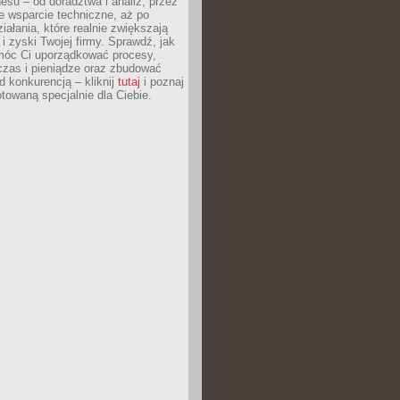
esu – od doradztwa i analiz, przez
 wsparcie techniczne, aż po
iałania, które realnie zwiększają
i zyski Twojej firmy. Sprawdź, jak
óc Ci uporządkować procesy,
czas i pieniądze oraz zbudować
 konkurencją – kliknij
tutaj
i poznaj
otowaną specjalnie dla Ciebie.