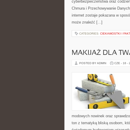
cyberbezpieczeństwa oraz codzien
Chmura i Przechowywanie Danych i
internet zostaje pokazana w sposó
może znaleźć […]
CATEGORIES:
CIEKAWOSTKI I FA
MAKIJAŻ DLA TW
POSTED BY ADMIN
CZE - 16 -
modowych nowinek oraz sprawdzon
ton z tematyką bliską osobom, któr
świadomym budowaniem wizerunku