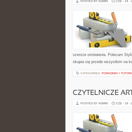
POSTED BY ADMIN
CZE - 19 -
szersze omówienia. Polecam Styli
skupia się przede wszystkim na k
CATEGORIES:
PORADNIKI I TUTOR
CZYTELNICZE AR
POSTED BY ADMIN
CZE - 18 -