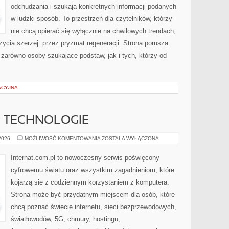
odchudzania i szukają konkretnych informacji podanych
w ludzki sposób. To przestrzeń dla czytelników, którzy
nie chcą opierać się wyłącznie na chwilowych trendach,
życia szerzej: przez pryzmat regeneracji. Strona porusza
zarówno osoby szukające podstaw, jak i tych, którzy od
ACYJNA
E TECHNOLOGIE
INTERNET
 2026
MOŻLIWOŚĆ KOMENTOWANIA
ZOSTAŁA WYŁĄCZONA
I
NOWE
TECHNOLOGIE
Internat.com.pl to nowoczesny serwis poświęcony
cyfrowemu światu oraz wszystkim zagadnieniom, które
kojarzą się z codziennym korzystaniem z komputera.
Strona może być przydatnym miejscem dla osób, które
chcą poznać świecie internetu, sieci bezprzewodowych,
światłowodów, 5G, chmury, hostingu,