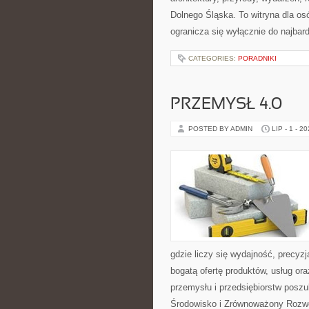
Dolnego Śląska. To witryna dla osó
ogranicza się wyłącznie do najbard
CATEGORIES:
PORADNIKI
PRZEMYSŁ 4.0
POSTED BY ADMIN
LIP - 1 - 2
gdzie liczy się wydajność, precy
bogatą ofertę produktów, usług or
przemysłu i przedsiębiorstw posz
Środowisko i Zrównoważony Rozw