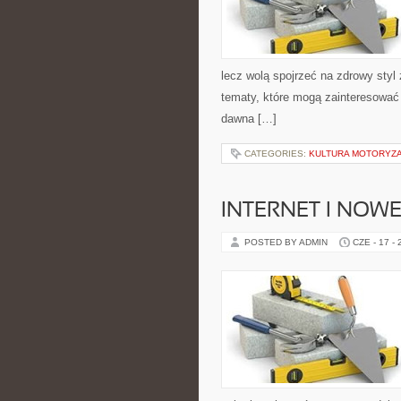
lecz wolą spojrzeć na zdrowy styl 
tematy, które mogą zainteresować 
dawna […]
CATEGORIES:
KULTURA MOTORYZ
INTERNET I NOW
POSTED BY ADMIN
CZE - 17 -