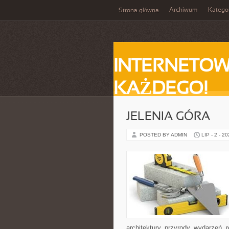
Archiwum
Katego
Strona główna
INTERNETOW
KAŻDEGO!
JELENIA GÓRA
POSTED BY ADMIN
LIP - 2 - 2
architektury, przyrody, wydarzeń,