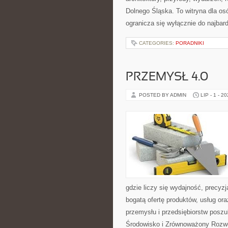
Dolnego Śląska. To witryna dla osó
ogranicza się wyłącznie do najbard
CATEGORIES:
PORADNIKI
PRZEMYSŁ 4.0
POSTED BY ADMIN
LIP - 1 - 2
gdzie liczy się wydajność, precy
bogatą ofertę produktów, usług or
przemysłu i przedsiębiorstw posz
Środowisko i Zrównoważony Rozw