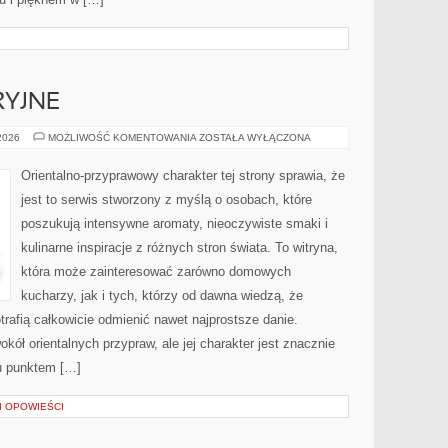
RYJNE
IKONY
 2026
MOŻLIWOŚĆ KOMENTOWANIA
ZOSTAŁA WYŁĄCZONA
PERFUMERYJNE
Orientalno-przyprawowy charakter tej strony sprawia, że
jest to serwis stworzony z myślą o osobach, które
poszukują intensywne aromaty, nieoczywiste smaki i
kulinarne inspiracje z różnych stron świata. To witryna,
która może zainteresować zarówno domowych
kucharzy, jak i tych, którzy od dawna wiedzą, że
rafią całkowicie odmienić nawet najprostsze danie.
kół orientalnych przypraw, ale jej charakter jest znacznie
u punktem […]
 I OPOWIEŚCI