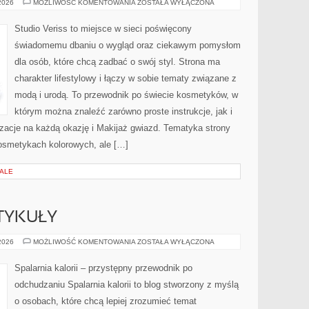
STYLIZACJE
 2026
MOŻLIWOŚĆ KOMENTOWANIA
ZOSTAŁA WYŁĄCZONA
NA
KAŻDĄ
OKAZJĘ
Studio Veriss to miejsce w sieci poświęcony
świadomemu dbaniu o wygląd oraz ciekawym pomysłom
dla osób, które chcą zadbać o swój styl. Strona ma
charakter lifestylowy i łączy w sobie tematy związane z
modą i urodą. To przewodnik po świecie kosmetyków, w
którym można znaleźć zarówno proste instrukcje, jak i
zacje na każdą okazję i Makijaż gwiazd. Tematyka strony
osmetykach kolorowych, ale […]
IALE
TYKUŁY
CZYTELNICZE
 2026
MOŻLIWOŚĆ KOMENTOWANIA
ZOSTAŁA WYŁĄCZONA
ARTYKUŁY
Spalarnia kalorii – przystępny przewodnik po
odchudzaniu Spalarnia kalorii to blog stworzony z myślą
o osobach, które chcą lepiej zrozumieć temat