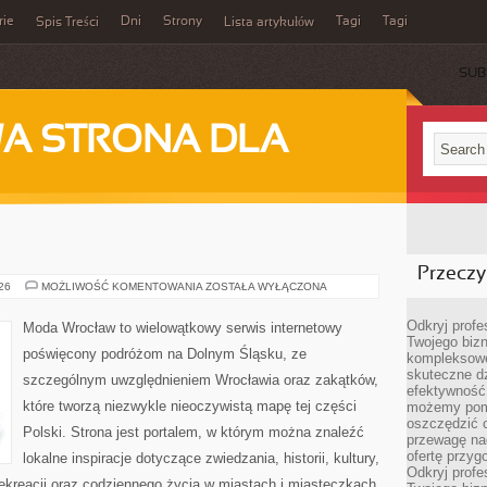
rie
Dni
Strony
Tagi
Tagi
Spis Treści
Lista artykułów
SUB
A STRONA DLA
Przeczyt
JELENIA
026
MOŻLIWOŚĆ KOMENTOWANIA
ZOSTAŁA WYŁĄCZONA
GÓRA
Odkryj prof
Moda Wrocław to wielowątkowy serwis internetowy
Twojego bizn
poświęcony podróżom na Dolnym Śląsku, ze
kompleksowe
skuteczne dz
szczególnym uwzględnieniem Wrocławia oraz zakątków,
efektywność 
które tworzą niezwykle nieoczywistą mapę tej części
możemy pom
oszczędzić 
Polski. Strona jest portalem, w którym można znaleźć
przewagę nad
ofertę przyg
lokalne inspiracje dotyczące zwiedzania, historii, kultury,
Odkryj prof
 rekreacji oraz codziennego życia w miastach i miasteczkach