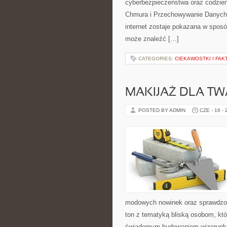
cyberbezpieczeństwa oraz codzien
Chmura i Przechowywanie Danych i
internet zostaje pokazana w sposó
może znaleźć […]
CATEGORIES:
CIEKAWOSTKI I FA
MAKIJAŻ DLA TW
POSTED BY ADMIN
CZE - 16 -
modowych nowinek oraz sprawdzon
ton z tematyką bliską osobom, któr
świadomym budowaniem wizerunku