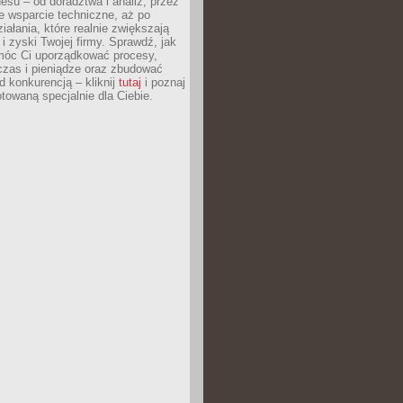
esu – od doradztwa i analiz, przez
 wsparcie techniczne, aż po
iałania, które realnie zwiększają
i zyski Twojej firmy. Sprawdź, jak
óc Ci uporządkować procesy,
czas i pieniądze oraz zbudować
 konkurencją – kliknij
tutaj
i poznaj
otowaną specjalnie dla Ciebie.