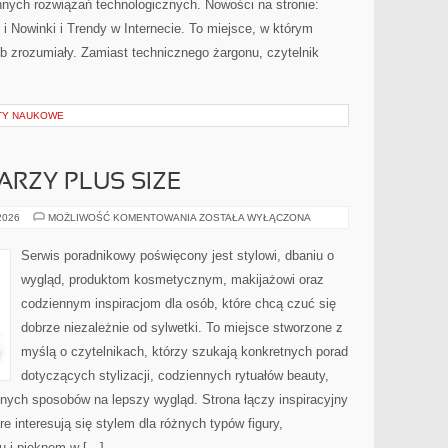
nych rozwiązań technologicznych. Nowości na stronie:
 Nowinki i Trendy w Internecie. To miejsce, w którym
b zrozumiały. Zamiast technicznego żargonu, czytelnik
KTY NAUKOWE
ARZY PLUS SIZE
MAKIJAŻ
 2026
MOŻLIWOŚĆ KOMENTOWANIA
ZOSTAŁA WYŁĄCZONA
DLA
TWARZY
PLUS
Serwis poradnikowy poświęcony jest stylowi, dbaniu o
SIZE
wygląd, produktom kosmetycznym, makijażowi oraz
codziennym inspiracjom dla osób, które chcą czuć się
dobrze niezależnie od sylwetki. To miejsce stworzone z
myślą o czytelnikach, którzy szukają konkretnych porad
dotyczących stylizacji, codziennych rytuałów beauty,
ych sposobów na lepszy wygląd. Strona łączy inspiracyjny
e interesują się stylem dla różnych typów figury,
 i pięknem w […]