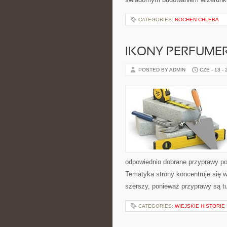
CATEGORIES:
BOCHEN-CHLEBA
IKONY PERFUME
POSTED BY ADMIN
CZE - 13 -
odpowiednio dobrane przyprawy pot
Tematyka strony koncentruje się wo
szerszy, ponieważ przyprawy są t
CATEGORIES:
WIEJSKIE HISTORIE