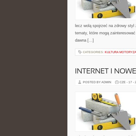
lecz wolą spojrzeć na zdrowy styl 
tematy, które mogą zainteresować 
dawna […]
CATEGORIES:
KULTURA MOTORYZ
INTERNET I NOW
POSTED BY ADMIN
CZE - 17 -