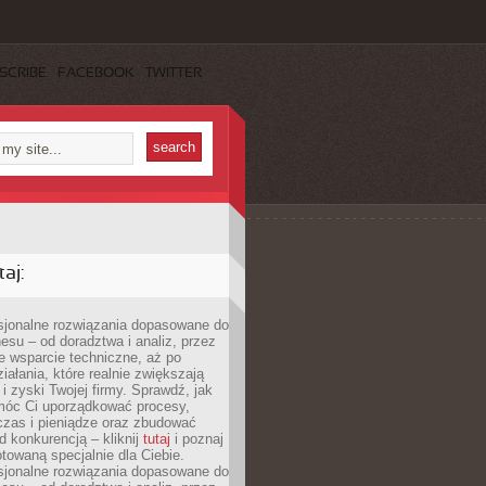
SCRIBE
FACEBOOK
TWITTER
aj:
esjonalne rozwiązania dopasowane do
esu – od doradztwa i analiz, przez
 wsparcie techniczne, aż po
iałania, które realnie zwiększają
i zyski Twojej firmy. Sprawdź, jak
óc Ci uporządkować procesy,
czas i pieniądze oraz zbudować
 konkurencją – kliknij
tutaj
i poznaj
otowaną specjalnie dla Ciebie.
esjonalne rozwiązania dopasowane do