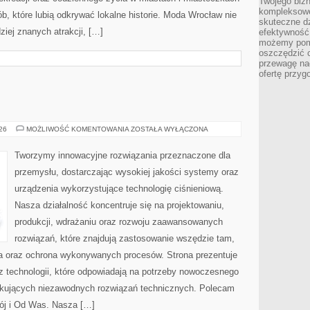
Twojego bizn
kompleksowe
b, które lubią odkrywać lokalne historie. Moda Wrocław nie
skuteczne dz
ziej znanych atrakcji, […]
efektywność 
możemy pom
oszczędzić 
przewagę nad
ofertę przyg
PRZEMYSŁ
026
MOŻLIWOŚĆ KOMENTOWANIA
ZOSTAŁA WYŁĄCZONA
4.0
Tworzymy innowacyjne rozwiązania przeznaczone dla
przemysłu, dostarczając wysokiej jakości systemy oraz
urządzenia wykorzystujące technologię ciśnieniową.
Nasza działalność koncentruje się na projektowaniu,
produkcji, wdrażaniu oraz rozwoju zaawansowanych
rozwiązań, które znajdują zastosowanie wszędzie tam,
zja oraz ochrona wykonywanych procesów. Strona prezentuje
az technologii, które odpowiadają na potrzeby nowoczesnego
ukujących niezawodnych rozwiązań technicznych. Polecam
ój i Od Was. Nasza […]