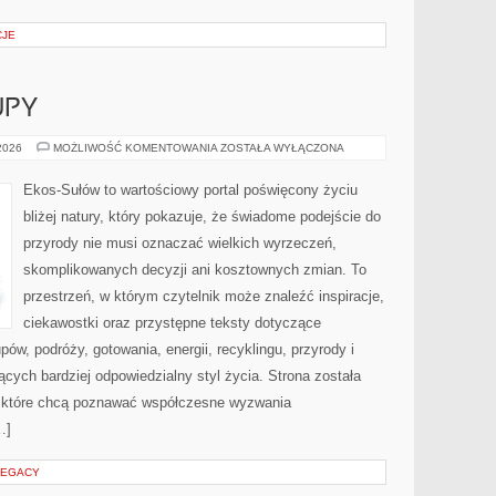
CJE
UPY
ŚWIADOME
 2026
MOŻLIWOŚĆ KOMENTOWANIA
ZOSTAŁA WYŁĄCZONA
ZAKUPY
Ekos-Sułów to wartościowy portal poświęcony życiu
bliżej natury, który pokazuje, że świadome podejście do
przyrody nie musi oznaczać wielkich wyrzeczeń,
skomplikowanych decyzji ani kosztownych zmian. To
przestrzeń, w którym czytelnik może znaleźć inspiracje,
ciekawostki oraz przystępne teksty dotyczące
w, podróży, gotowania, energii, recyklingu, przyrody i
ych bardziej odpowiedzialny styl życia. Strona została
 które chcą poznawać współczesne wyzwania
…]
LEGACY