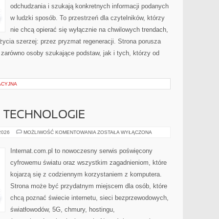
odchudzania i szukają konkretnych informacji podanych
w ludzki sposób. To przestrzeń dla czytelników, którzy
nie chcą opierać się wyłącznie na chwilowych trendach,
życia szerzej: przez pryzmat regeneracji. Strona porusza
zarówno osoby szukające podstaw, jak i tych, którzy od
ACYJNA
E TECHNOLOGIE
INTERNET
 2026
MOŻLIWOŚĆ KOMENTOWANIA
ZOSTAŁA WYŁĄCZONA
I
NOWE
TECHNOLOGIE
Internat.com.pl to nowoczesny serwis poświęcony
cyfrowemu światu oraz wszystkim zagadnieniom, które
kojarzą się z codziennym korzystaniem z komputera.
Strona może być przydatnym miejscem dla osób, które
chcą poznać świecie internetu, sieci bezprzewodowych,
światłowodów, 5G, chmury, hostingu,