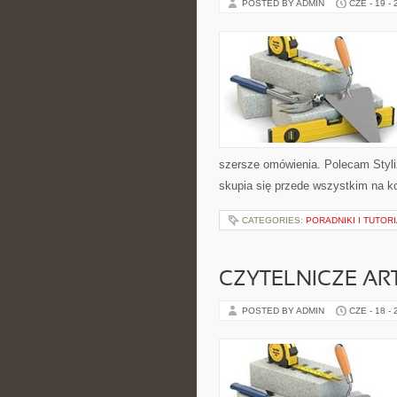
POSTED BY ADMIN
CZE - 19 -
szersze omówienia. Polecam Styli
skupia się przede wszystkim na k
CATEGORIES:
PORADNIKI I TUTOR
CZYTELNICZE AR
POSTED BY ADMIN
CZE - 18 -