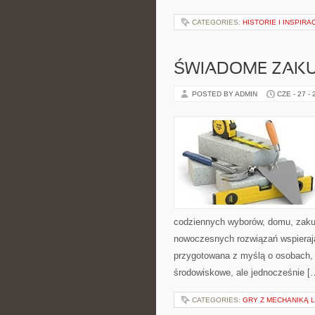
CATEGORIES:
HISTORIE I INSPIRA
ŚWIADOME ZAK
POSTED BY ADMIN
CZE - 27 -
codziennych wyborów, domu, zakupó
nowoczesnych rozwiązań wspierając
przygotowana z myślą o osobach,
środowiskowe, ale jednocześnie [
CATEGORIES:
GRY Z MECHANIKĄ 