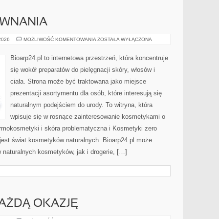
ÓWNANIA
RECENZJE
 2026
MOŻLIWOŚĆ KOMENTOWANIA
ZOSTAŁA WYŁĄCZONA
I
PORÓWNANIA
Bioarp24.pl to internetowa przestrzeń, która koncentruje
się wokół preparatów do pielęgnacji skóry, włosów i
ciała. Strona może być traktowana jako miejsce
prezentacji asortymentu dla osób, które interesują się
naturalnym podejściem do urody. To witryna, która
wpisuje się w rosnące zainteresowanie kosmetykami o
rmokosmetyki i skóra problematyczna i Kosmetyki zero
est świat kosmetyków naturalnych. Bioarp24.pl może
naturalnych kosmetyków, jak i drogerie, […]
KAŻDĄ OKAZJĘ