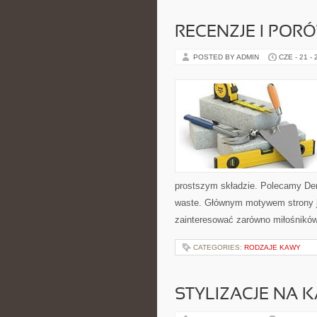
RECENZJE I POR
POSTED BY ADMIN
CZE - 21 -
prostszym składzie. Polecamy De
waste. Głównym motywem strony j
zainteresować zarówno miłośników 
CATEGORIES:
RODZAJE KAWY
STYLIZACJE NA 