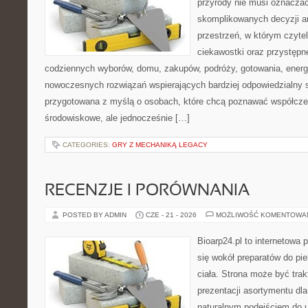
przyrody nie musi oznaczać
skomplikowanych decyzji a
przestrzeń, w którym czytel
ciekawostki oraz przystępn
codziennych wyborów, domu, zakupów, podróży, gotowania, energii
nowoczesnych rozwiązań wspierających bardziej odpowiedzialny st
przygotowana z myślą o osobach, które chcą poznawać współcz
środowiskowe, ale jednocześnie […]
CATEGORIES:
GRY Z MECHANIKĄ LEGACY
RECENZJE I PORÓWNANIA
POSTED BY ADMIN
CZE - 21 - 2026
MOŻLIWOŚĆ KOMENTOWA
Bioarp24.pl to internetowa 
się wokół preparatów do pie
ciała. Strona może być tra
prezentacji asortymentu dla 
naturalnym podejściem do ur