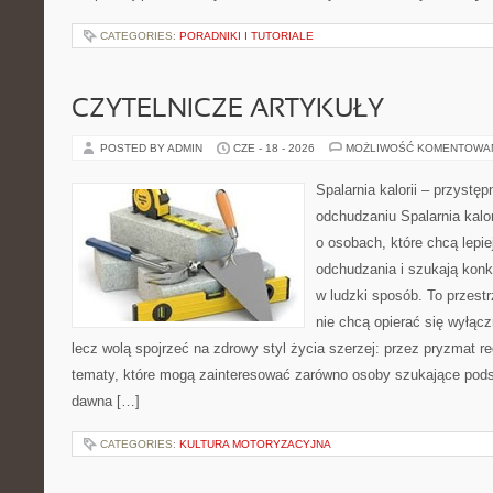
CATEGORIES:
PORADNIKI I TUTORIALE
CZYTELNICZE ARTYKUŁY
POSTED BY ADMIN
CZE - 18 - 2026
MOŻLIWOŚĆ KOMENTOWA
Spalarnia kalorii – przystę
odchudzaniu Spalarnia kalor
o osobach, które chcą lepi
odchudzania i szukają konk
w ludzki sposób. To przestr
nie chcą opierać się wyłąc
lecz wolą spojrzeć na zdrowy styl życia szerzej: przez pryzmat re
tematy, które mogą zainteresować zarówno osoby szukające podsta
dawna […]
CATEGORIES:
KULTURA MOTORYZACYJNA