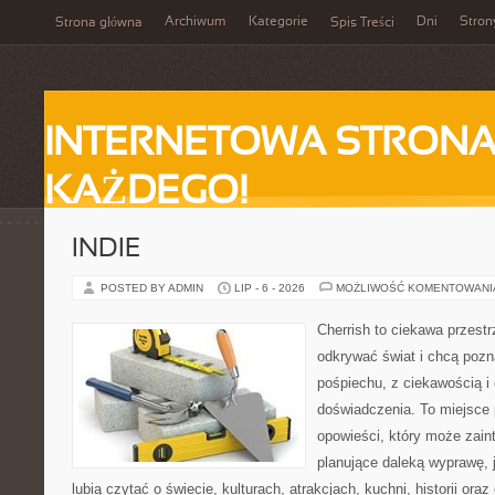
Archiwum
Kategorie
Dni
Stron
Strona główna
Spis Treści
INTERNETOWA STRONA
KAŻDEGO!
INDIE
POSTED BY ADMIN
LIP - 6 - 2026
MOŻLIWOŚĆ KOMENTOWAN
Cherrish to ciekawa przestr
odkrywać świat i chcą poz
pośpiechu, z ciekawością i
doświadczenia. To miejsce
opowieści, który może zai
planujące daleką wyprawę, j
lubią czytać o świecie, kulturach, atrakcjach, kuchni, historii ora