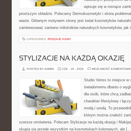
wpisuje się w rosnące zai
prostszym składzie. Polecamy Dermokosmetyki i skóra problema
waste. Głównym motywem strony jest świat kosmetyków naturaln
zainteresować zarówno miłośników naturalnych kosmetyków, jak i 
CATEGORIES:
RODZAJE KAWY
STYLIZACJE NA KAŻDĄ OKAZJĘ
POSTED BY ADMIN
CZE - 19 - 2026
MOŻLIWOŚĆ KOMENTOWA
Studio Veriss to miejsce w
świadomemu dbaniu o wygl
dla osób, które chcą zadbać
charakter lifestylowy i łąc
modą i urodą. To przewodn
którym można znaleźć zarówn
szersze omówienia. Polecam Stylizacje na każdą okazję i Makija
skupia się przede wszystkim na kosmetykach kolorowych, ale […