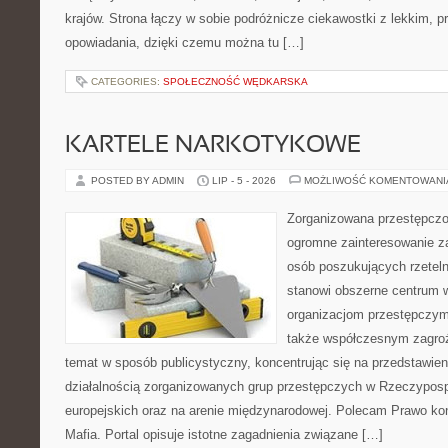
krajów. Strona łączy w sobie podróżnicze ciekawostki z lekkim,
opowiadania, dzięki czemu można tu […]
CATEGORIES:
SPOŁECZNOŚĆ WĘDKARSKA
KARTELE NARKOTYKOWE
POSTED BY ADMIN
LIP - 5 - 2026
MOŻLIWOŚĆ KOMENTOWAN
Zorganizowana przestępczoś
ogromne zainteresowanie za
osób poszukujących rzeteln
stanowi obszerne centrum 
organizacjom przestępczym, i
także współczesnym zagroż
temat w sposób publicystyczny, koncentrując się na przedstawie
działalnością zorganizowanych grup przestępczych w Rzeczypospo
europejskich oraz na arenie międzynarodowej. Polecam Prawo kon
Mafia. Portal opisuje istotne zagadnienia związane […]