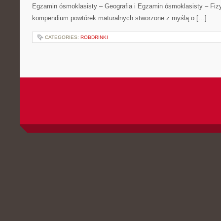
Egzamin ósmoklasisty – Geografia i Egzamin ósmoklasisty – Fizy
kompendium powtórek maturalnych stworzone z myślą o […]
CATEGORIES:
ROBDRINKI