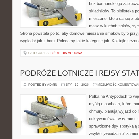
bez barmańskiego zaplecza
składników. To biblioteka 
mieszane, które da się zrob
masz w kuchni: soków, syro
Strona powstała po to, aby domowe mieszanie smaków było przy
wyglądał jak z baru. Polecamy takie kategorie jak: Koktajle sezon
CATEGORIES:
BIŻUTERIA MODOWA
PODRÓŻE LOTNICZE I REJSY STA
POSTED BY ADMIN
STY - 16 - 2026
MOŻLIWOŚĆ KOMENTOWA
Polka na Antypodach to wę
myślą o osobach, które marz
chmury, planują wyjazd do 
odkrywać świat w rytmie ci
sprawdzone tipy spotykają si
zwykłe „zwiedzanie” zamie