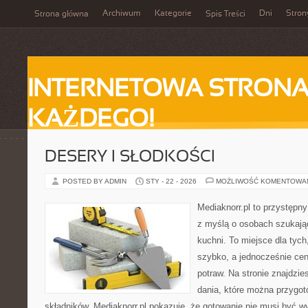
Archiwum
Kategorie
Dni
Stron
Strona główna
Spis Treści
INTERNETOWA STRONA
KAŻDEGO!
DESERY I SŁODKOŚCI
POSTED BY ADMIN
STY - 22 - 2026
MOŻLIWOŚĆ KOMENTOWA
Mediaknorr.pl to przystępny
z myślą o osobach szukają
kuchni. To miejsce dla tyc
szybko, a jednocześnie ce
potraw. Na stronie znajdzie
dania, które można przygo
składników. Mediaknorr.pl pokazuje, że gotowanie nie musi być w