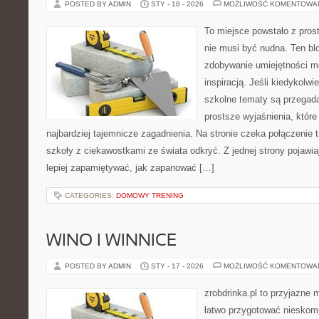
POSTED BY ADMIN
STY - 18 - 2026
MOŻLIWOŚĆ KOMENTOWA
To miejsce powstało z pros
nie musi być nudna. Ten bl
zdobywanie umiejętności m
inspiracją. Jeśli kiedykolwi
szkolne tematy są przegada
prostsze wyjaśnienia, któr
najbardziej tajemnicze zagadnienia. Na stronie czeka połączenie tr
szkoły z ciekawostkami ze świata odkryć. Z jednej strony pojawiaj
lepiej zapamiętywać, jak zapanować […]
CATEGORIES:
DOMOWY TRENING
WINO I WINNICE
POSTED BY ADMIN
STY - 17 - 2026
MOŻLIWOŚĆ KOMENTOWA
zrobdrinka.pl to przyjazne 
łatwo przygotować nieskom