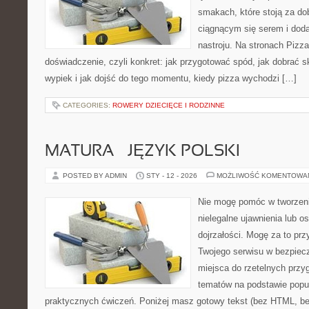
smakach, które stoją za d
ciągnącym się serem i do
nastroju. Na stronach Pizza
doświadczenie, czyli konkret: jak przygotować spód, jak dobrać sk
wypiek i jak dojść do tego momentu, kiedy pizza wychodzi […]
CATEGORIES:
ROWERY DZIECIĘCE I RODZINNE
MATURA – JĘZYK POLSKI
POSTED BY ADMIN
STY - 12 - 2026
MOŻLIWOŚĆ KOMENTOWA
Nie mogę pomóc w tworzeniu 
nielegalne ujawnienia lub 
dojrzałości. Mogę za to prz
Twojego serwisu w bezpieczn
miejsca do rzetelnych prz
tematów na podstawie popu
praktycznych ćwiczeń. Poniżej masz gotowy tekst (bez HTML, be