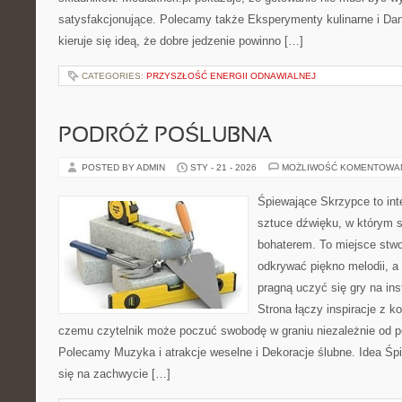
satysfakcjonujące. Polecamy także Eksperymenty kulinarne i Dan
kieruje się ideą, że dobre jedzenie powinno […]
CATEGORIES:
PRZYSZŁOŚĆ ENERGII ODNAWIALNEJ
PODRÓŻ POŚLUBNA
POSTED BY ADMIN
STY - 21 - 2026
MOŻLIWOŚĆ KOMENTOWA
Śpiewające Skrzypce to in
sztuce dźwięku, w którym 
bohaterem. To miejsce stwo
odkrywać piękno melodii, a 
pragną uczyć się gry na i
Strona łączy inspiracje z k
czemu czytelnik może poczuć swobodę w graniu niezależnie od 
Polecamy Muzyka i atrakcje weselne i Dekoracje ślubne. Idea Śp
się na zachwycie […]