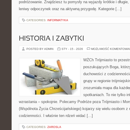
podróżowanie. Znajdziesz tu pomysły na wyjazdy krótkie i długie,
leniwy odpoczynek oraz na aktywną przygodę. Kategorie […]
CATEGORIES:
INFORMATYKA
HISTORIA I ZABYTKI
POSTED BY ADMIN
STY - 15 - 2026
MOŻLIWOŚĆ KOMENTOWA
WŻCh Trójmiasto to przest
poszukujących Boga, którzy
duchowości z codziennością
grupy w regionie trójmiejsk
zrozumiała mapa dla każdeg
spotkaniach. To nie tylko i
wzrastania – spokojnie. Polecamy Podróże poza Trójmiasto i Mo
(Wspólnota Życia Chrześcijańskiego) kojarzy się wielu osobom z
codzienności. I właśnie ten rdzeń widać […]
CATEGORIES:
ZAROSLA