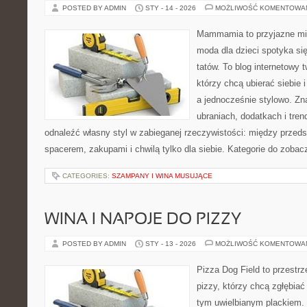
POSTED BY ADMIN
STY - 14 - 2026
MOŻLIWOŚĆ KOMENTOWA
Mammamia to przyjazne mie
moda dla dzieci spotyka si
tatów. To blog internetowy 
którzy chcą ubierać siebie 
a jednocześnie stylowo. Zna
ubraniach, dodatkach i tren
odnaleźć własny styl w zabieganej rzeczywistości: między przeds
spacerem, zakupami i chwilą tylko dla siebie. Kategorie do zobac
CATEGORIES:
SZAMPANY I WINA MUSUJĄCE
WINA I NAPOJE DO PIZZY
POSTED BY ADMIN
STY - 13 - 2026
MOŻLIWOŚĆ KOMENTOWA
Pizza Dog Field to przestr
pizzy, którzy chcą zgłębiać
tym uwielbianym plackiem. T