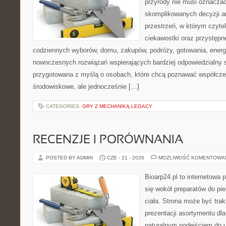
przyrody nie musi oznaczać
skomplikowanych decyzji a
przestrzeń, w którym czytel
ciekawostki oraz przystępn
codziennych wyborów, domu, zakupów, podróży, gotowania, energii
nowoczesnych rozwiązań wspierających bardziej odpowiedzialny st
przygotowana z myślą o osobach, które chcą poznawać współcz
środowiskowe, ale jednocześnie […]
CATEGORIES:
GRY Z MECHANIKĄ LEGACY
RECENZJE I PORÓWNANIA
POSTED BY ADMIN
CZE - 21 - 2026
MOŻLIWOŚĆ KOMENTOWA
Bioarp24.pl to internetowa 
się wokół preparatów do pie
ciała. Strona może być tra
prezentacji asortymentu dla 
naturalnym podejściem do ur