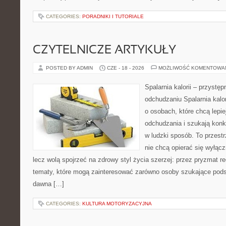
CATEGORIES:
PORADNIKI I TUTORIALE
CZYTELNICZE ARTYKUŁY
POSTED BY ADMIN
CZE - 18 - 2026
MOŻLIWOŚĆ KOMENTOWA
Spalarnia kalorii – przystę
odchudzaniu Spalarnia kalor
o osobach, które chcą lepi
odchudzania i szukają konk
w ludzki sposób. To przestr
nie chcą opierać się wyłąc
lecz wolą spojrzeć na zdrowy styl życia szerzej: przez pryzmat re
tematy, które mogą zainteresować zarówno osoby szukające podsta
dawna […]
CATEGORIES:
KULTURA MOTORYZACYJNA