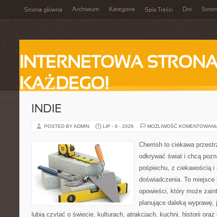
Archiwum
Kategorie
Dni
Stron
Strona główna
Spis Treści
INTERNETOWA STRONA
KAŻDEGO!
INDIE
POSTED BY ADMIN
LIP - 6 - 2026
MOŻLIWOŚĆ KOMENTOWAN
Cherrish to ciekawa przestr
odkrywać świat i chcą poz
pośpiechu, z ciekawością i
doświadczenia. To miejsce
opowieści, który może zai
planujące daleką wyprawę, j
lubią czytać o świecie, kulturach, atrakcjach, kuchni, historii ora