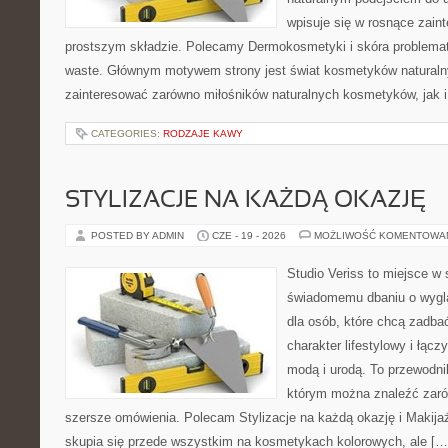
wpisuje się w rosnące zai
prostszym składzie. Polecamy Dermokosmetyki i skóra problema
waste. Głównym motywem strony jest świat kosmetyków naturaln
zainteresować zarówno miłośników naturalnych kosmetyków, jak i 
CATEGORIES:
RODZAJE KAWY
STYLIZACJE NA KAŻDĄ OKAZJĘ
POSTED BY ADMIN
CZE - 19 - 2026
MOŻLIWOŚĆ KOMENTOWA
Studio Veriss to miejsce w
świadomemu dbaniu o wygl
dla osób, które chcą zadbać
charakter lifestylowy i łąc
modą i urodą. To przewodn
którym można znaleźć zarówn
szersze omówienia. Polecam Stylizacje na każdą okazję i Makija
skupia się przede wszystkim na kosmetykach kolorowych, ale […