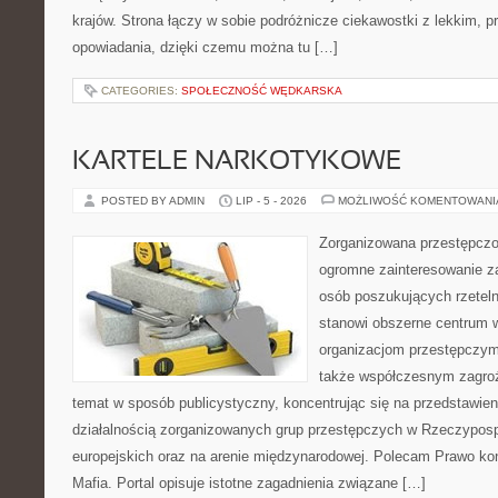
krajów. Strona łączy w sobie podróżnicze ciekawostki z lekkim,
opowiadania, dzięki czemu można tu […]
CATEGORIES:
SPOŁECZNOŚĆ WĘDKARSKA
KARTELE NARKOTYKOWE
POSTED BY ADMIN
LIP - 5 - 2026
MOŻLIWOŚĆ KOMENTOWAN
Zorganizowana przestępczoś
ogromne zainteresowanie za
osób poszukujących rzeteln
stanowi obszerne centrum 
organizacjom przestępczym, i
także współczesnym zagroż
temat w sposób publicystyczny, koncentrując się na przedstawie
działalnością zorganizowanych grup przestępczych w Rzeczypospo
europejskich oraz na arenie międzynarodowej. Polecam Prawo kon
Mafia. Portal opisuje istotne zagadnienia związane […]