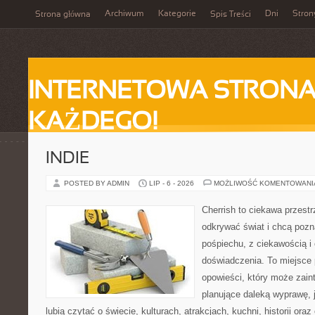
Archiwum
Kategorie
Dni
Stron
Strona główna
Spis Treści
INTERNETOWA STRONA
KAŻDEGO!
INDIE
POSTED BY ADMIN
LIP - 6 - 2026
MOŻLIWOŚĆ KOMENTOWAN
Cherrish to ciekawa przestr
odkrywać świat i chcą poz
pośpiechu, z ciekawością i
doświadczenia. To miejsce
opowieści, który może zai
planujące daleką wyprawę, j
lubią czytać o świecie, kulturach, atrakcjach, kuchni, historii ora