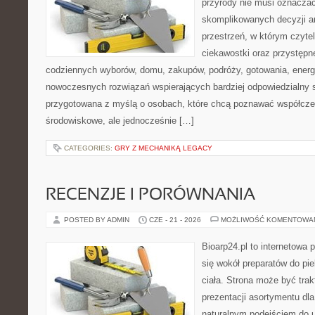
przyrody nie musi oznaczać
skomplikowanych decyzji a
przestrzeń, w którym czytel
ciekawostki oraz przystępn
codziennych wyborów, domu, zakupów, podróży, gotowania, energii
nowoczesnych rozwiązań wspierających bardziej odpowiedzialny st
przygotowana z myślą o osobach, które chcą poznawać współcz
środowiskowe, ale jednocześnie […]
CATEGORIES:
GRY Z MECHANIKĄ LEGACY
RECENZJE I PORÓWNANIA
POSTED BY ADMIN
CZE - 21 - 2026
MOŻLIWOŚĆ KOMENTOWA
Bioarp24.pl to internetowa 
się wokół preparatów do pie
ciała. Strona może być tra
prezentacji asortymentu dla 
naturalnym podejściem do ur