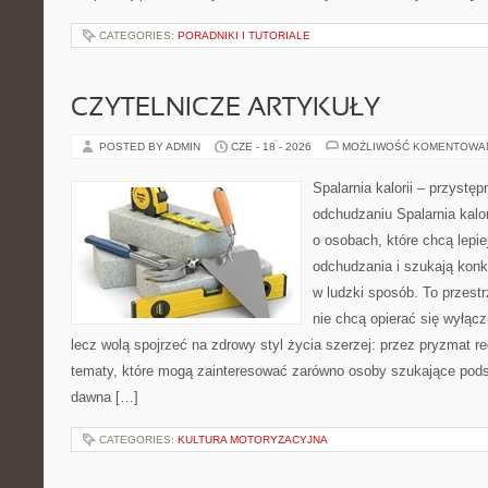
CATEGORIES:
PORADNIKI I TUTORIALE
CZYTELNICZE ARTYKUŁY
POSTED BY ADMIN
CZE - 18 - 2026
MOŻLIWOŚĆ KOMENTOWA
Spalarnia kalorii – przystę
odchudzaniu Spalarnia kalor
o osobach, które chcą lepi
odchudzania i szukają konk
w ludzki sposób. To przestr
nie chcą opierać się wyłąc
lecz wolą spojrzeć na zdrowy styl życia szerzej: przez pryzmat re
tematy, które mogą zainteresować zarówno osoby szukające podsta
dawna […]
CATEGORIES:
KULTURA MOTORYZACYJNA