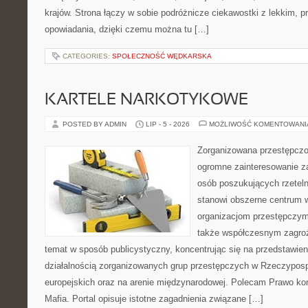
krajów. Strona łączy w sobie podróżnicze ciekawostki z lekkim,
opowiadania, dzięki czemu można tu […]
CATEGORIES:
SPOŁECZNOŚĆ WĘDKARSKA
KARTELE NARKOTYKOWE
POSTED BY ADMIN
LIP - 5 - 2026
MOŻLIWOŚĆ KOMENTOWAN
Zorganizowana przestępczoś
ogromne zainteresowanie za
osób poszukujących rzeteln
stanowi obszerne centrum 
organizacjom przestępczym, i
także współczesnym zagroż
temat w sposób publicystyczny, koncentrując się na przedstawie
działalnością zorganizowanych grup przestępczych w Rzeczypospo
europejskich oraz na arenie międzynarodowej. Polecam Prawo kon
Mafia. Portal opisuje istotne zagadnienia związane […]