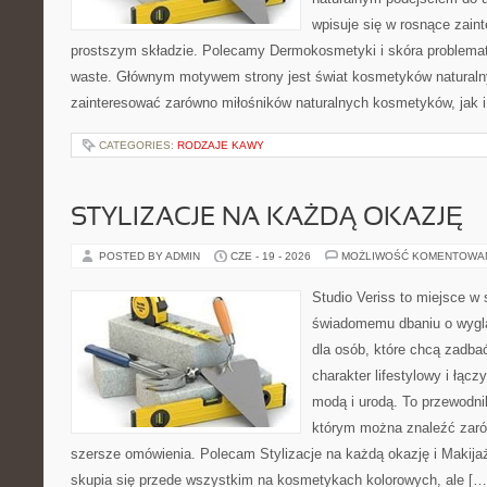
wpisuje się w rosnące zai
prostszym składzie. Polecamy Dermokosmetyki i skóra problema
waste. Głównym motywem strony jest świat kosmetyków naturaln
zainteresować zarówno miłośników naturalnych kosmetyków, jak i 
CATEGORIES:
RODZAJE KAWY
STYLIZACJE NA KAŻDĄ OKAZJĘ
POSTED BY ADMIN
CZE - 19 - 2026
MOŻLIWOŚĆ KOMENTOWA
Studio Veriss to miejsce w
świadomemu dbaniu o wygl
dla osób, które chcą zadbać
charakter lifestylowy i łąc
modą i urodą. To przewodn
którym można znaleźć zarówn
szersze omówienia. Polecam Stylizacje na każdą okazję i Makija
skupia się przede wszystkim na kosmetykach kolorowych, ale […