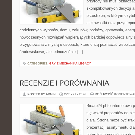
przyrody nie musi oznaczać
skomplikowanych decyzji a
przestrzeń, w którym czytel
ciekawostki oraz przystępn
codziennych wyborów, domu, zakupów, podróży, gotowania, energii
nowoczesnych rozwiązań wspierających bardziej odpowiedzialny st
przygotowana z myślą o osobach, które chcą poznawać współcz
środowiskowe, ale jednocześnie […]
CATEGORIES:
GRY Z MECHANIKĄ LEGACY
RECENZJE I PORÓWNANIA
POSTED BY ADMIN
CZE - 21 - 2026
MOŻLIWOŚĆ KOMENTOWA
Bioarp24.pl to internetowa 
się wokół preparatów do pie
ciała. Strona może być tra
prezentacji asortymentu dla 
naturalnym podejściem do ur