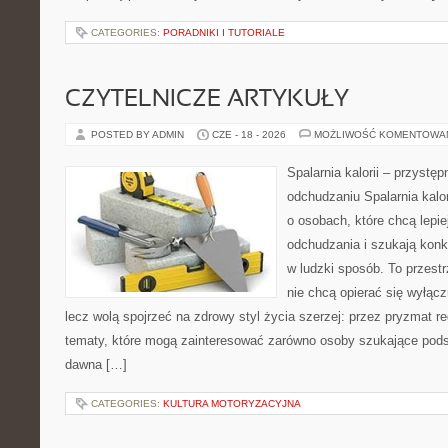
CATEGORIES:
PORADNIKI I TUTORIALE
CZYTELNICZE ARTYKUŁY
POSTED BY ADMIN
CZE - 18 - 2026
MOŻLIWOŚĆ KOMENTOWA
Spalarnia kalorii – przystę
odchudzaniu Spalarnia kalor
o osobach, które chcą lepi
odchudzania i szukają konk
w ludzki sposób. To przestr
nie chcą opierać się wyłąc
lecz wolą spojrzeć na zdrowy styl życia szerzej: przez pryzmat re
tematy, które mogą zainteresować zarówno osoby szukające podsta
dawna […]
CATEGORIES:
KULTURA MOTORYZACYJNA