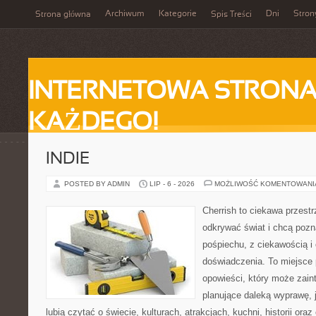
Archiwum
Kategorie
Dni
Stron
Strona główna
Spis Treści
INTERNETOWA STRONA
KAŻDEGO!
INDIE
POSTED BY ADMIN
LIP - 6 - 2026
MOŻLIWOŚĆ KOMENTOWAN
Cherrish to ciekawa przestr
odkrywać świat i chcą poz
pośpiechu, z ciekawością i
doświadczenia. To miejsce
opowieści, który może zai
planujące daleką wyprawę, j
lubią czytać o świecie, kulturach, atrakcjach, kuchni, historii ora