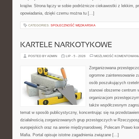
krajów. Strona łączy w sobie podróżnicze ciekawostki z lekkim,
opowiadania, dzięki czemu można tu […]
CATEGORIES:
SPOŁECZNOŚĆ WĘDKARSKA
KARTELE NARKOTYKOWE
POSTED BY ADMIN
LIP - 5 - 2026
MOŻLIWOŚĆ KOMENTOWAN
Zorganizowana przestępczoś
ogromne zainteresowanie za
osób poszukujących rzeteln
stanowi obszerne centrum 
organizacjom przestępczym, i
także współczesnym zagroż
temat w sposób publicystyczny, koncentrując się na przedstawie
działalnością zorganizowanych grup przestępczych w Rzeczypospo
europejskich oraz na arenie międzynarodowej. Polecam Prawo kon
Mafia. Portal opisuje istotne zagadnienia związane […]