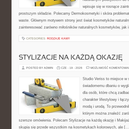
wpisuje się w rosnące zai
prostszym składzie. Polecamy Dermokosmetyki i skóra problema
waste. Głównym motywem strony jest świat kosmetyków naturaln
zainteresować zarówno miłośników naturalnych kosmetyków, jak i 
CATEGORIES:
RODZAJE KAWY
STYLIZACJE NA KAŻDĄ OKAZJĘ
POSTED BY ADMIN
CZE - 19 - 2026
MOŻLIWOŚĆ KOMENTOWA
Studio Veriss to miejsce w
świadomemu dbaniu o wygl
dla osób, które chcą zadbać
charakter lifestylowy i łąc
modą i urodą. To przewodn
którym można znaleźć zarówn
szersze omówienia. Polecam Stylizacje na każdą okazję i Makija
skupia się przede wszystkim na kosmetykach kolorowych, ale […