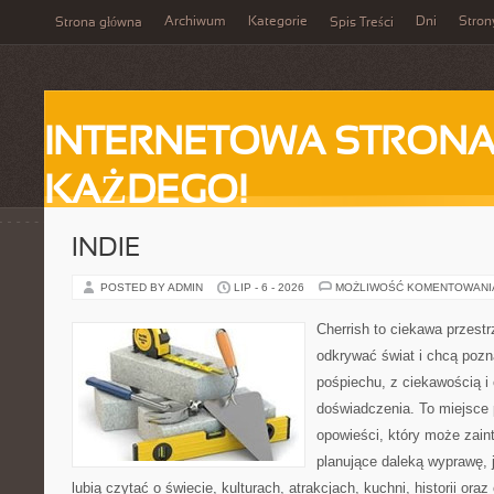
Archiwum
Kategorie
Dni
Stron
Strona główna
Spis Treści
INTERNETOWA STRONA
KAŻDEGO!
INDIE
POSTED BY ADMIN
LIP - 6 - 2026
MOŻLIWOŚĆ KOMENTOWAN
Cherrish to ciekawa przestr
odkrywać świat i chcą poz
pośpiechu, z ciekawością i
doświadczenia. To miejsce
opowieści, który może zai
planujące daleką wyprawę, j
lubią czytać o świecie, kulturach, atrakcjach, kuchni, historii ora