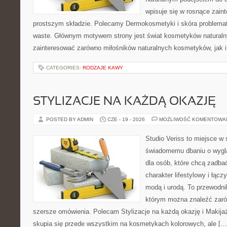
wpisuje się w rosnące zai
prostszym składzie. Polecamy Dermokosmetyki i skóra problema
waste. Głównym motywem strony jest świat kosmetyków naturaln
zainteresować zarówno miłośników naturalnych kosmetyków, jak i 
CATEGORIES:
RODZAJE KAWY
STYLIZACJE NA KAŻDĄ OKAZJĘ
POSTED BY ADMIN
CZE - 19 - 2026
MOŻLIWOŚĆ KOMENTOWA
Studio Veriss to miejsce w
świadomemu dbaniu o wygl
dla osób, które chcą zadbać
charakter lifestylowy i łąc
modą i urodą. To przewodn
którym można znaleźć zarówn
szersze omówienia. Polecam Stylizacje na każdą okazję i Makija
skupia się przede wszystkim na kosmetykach kolorowych, ale […