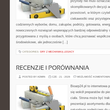
przyrody nie musi oznaczać
skomplikowanych decyzji a
przestrzeń, w którym czytel
ciekawostki oraz przystępn
codziennych wyborów, domu, zakupów, podróży, gotowania, energii
nowoczesnych rozwiązań wspierających bardziej odpowiedzialny st
przygotowana z myślą o osobach, które chcą poznawać współcz
środowiskowe, ale jednocześnie […]
CATEGORIES:
GRY Z MECHANIKĄ LEGACY
RECENZJE I PORÓWNANIA
POSTED BY ADMIN
CZE - 21 - 2026
MOŻLIWOŚĆ KOMENTOWA
Bioarp24.pl to internetowa 
się wokół preparatów do pie
ciała. Strona może być tra
prezentacji asortymentu dla 
naturalnym podejściem do ur