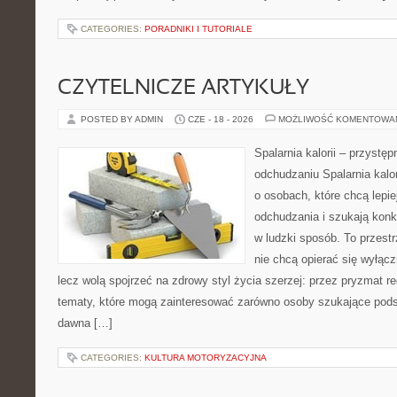
CATEGORIES:
PORADNIKI I TUTORIALE
CZYTELNICZE ARTYKUŁY
POSTED BY ADMIN
CZE - 18 - 2026
MOŻLIWOŚĆ KOMENTOWA
Spalarnia kalorii – przystę
odchudzaniu Spalarnia kalor
o osobach, które chcą lepi
odchudzania i szukają konk
w ludzki sposób. To przestr
nie chcą opierać się wyłąc
lecz wolą spojrzeć na zdrowy styl życia szerzej: przez pryzmat re
tematy, które mogą zainteresować zarówno osoby szukające podsta
dawna […]
CATEGORIES:
KULTURA MOTORYZACYJNA