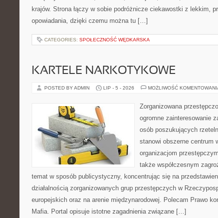
krajów. Strona łączy w sobie podróżnicze ciekawostki z lekkim,
opowiadania, dzięki czemu można tu […]
CATEGORIES:
SPOŁECZNOŚĆ WĘDKARSKA
KARTELE NARKOTYKOWE
POSTED BY ADMIN
LIP - 5 - 2026
MOŻLIWOŚĆ KOMENTOWAN
Zorganizowana przestępczoś
ogromne zainteresowanie za
osób poszukujących rzeteln
stanowi obszerne centrum 
organizacjom przestępczym, i
także współczesnym zagroż
temat w sposób publicystyczny, koncentrując się na przedstawie
działalnością zorganizowanych grup przestępczych w Rzeczypospo
europejskich oraz na arenie międzynarodowej. Polecam Prawo kon
Mafia. Portal opisuje istotne zagadnienia związane […]