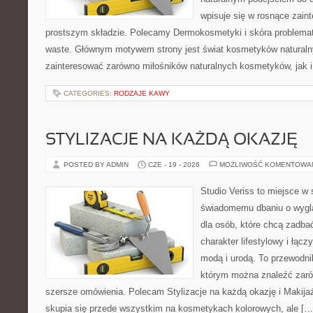
wpisuje się w rosnące zai
prostszym składzie. Polecamy Dermokosmetyki i skóra problema
waste. Głównym motywem strony jest świat kosmetyków naturaln
zainteresować zarówno miłośników naturalnych kosmetyków, jak i 
CATEGORIES:
RODZAJE KAWY
STYLIZACJE NA KAŻDĄ OKAZJĘ
POSTED BY ADMIN
CZE - 19 - 2026
MOŻLIWOŚĆ KOMENTOWA
Studio Veriss to miejsce w
świadomemu dbaniu o wygl
dla osób, które chcą zadbać
charakter lifestylowy i łąc
modą i urodą. To przewodn
którym można znaleźć zarówn
szersze omówienia. Polecam Stylizacje na każdą okazję i Makija
skupia się przede wszystkim na kosmetykach kolorowych, ale […