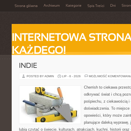
Archiwum
Kategorie
Dni
Stron
Strona główna
Spis Treści
INTERNETOWA STRONA
KAŻDEGO!
INDIE
POSTED BY ADMIN
LIP - 6 - 2026
MOŻLIWOŚĆ KOMENTOWAN
Cherrish to ciekawa przestr
odkrywać świat i chcą poz
pośpiechu, z ciekawością i
doświadczenia. To miejsce
opowieści, który może zai
planujące daleką wyprawę, j
lubią czytać o świecie, kulturach, atrakcjach, kuchni, historii ora