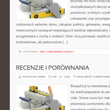
przyrody nie musi oznaczać
skomplikowanych decyzji a
przestrzeń, w którym czytel
ciekawostki oraz przystępn
codziennych wyborów, domu, zakupów, podróży, gotowania, energii
nowoczesnych rozwiązań wspierających bardziej odpowiedzialny st
przygotowana z myślą o osobach, które chcą poznawać współcz
środowiskowe, ale jednocześnie […]
CATEGORIES:
GRY Z MECHANIKĄ LEGACY
RECENZJE I PORÓWNANIA
POSTED BY ADMIN
CZE - 21 - 2026
MOŻLIWOŚĆ KOMENTOWA
Bioarp24.pl to internetowa 
się wokół preparatów do pie
ciała. Strona może być tra
prezentacji asortymentu dla 
naturalnym podejściem do ur