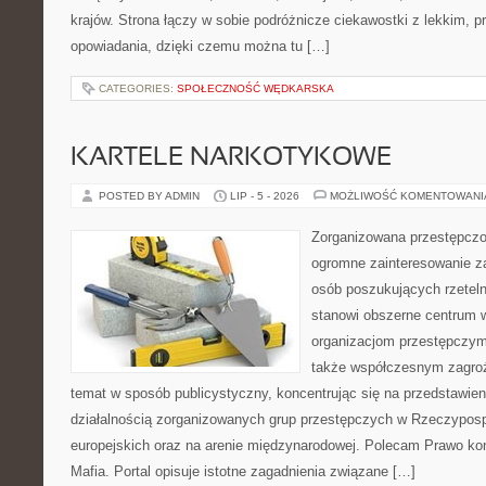
krajów. Strona łączy w sobie podróżnicze ciekawostki z lekkim,
opowiadania, dzięki czemu można tu […]
CATEGORIES:
SPOŁECZNOŚĆ WĘDKARSKA
KARTELE NARKOTYKOWE
POSTED BY ADMIN
LIP - 5 - 2026
MOŻLIWOŚĆ KOMENTOWAN
Zorganizowana przestępczoś
ogromne zainteresowanie za
osób poszukujących rzeteln
stanowi obszerne centrum 
organizacjom przestępczym, i
także współczesnym zagroż
temat w sposób publicystyczny, koncentrując się na przedstawie
działalnością zorganizowanych grup przestępczych w Rzeczypospo
europejskich oraz na arenie międzynarodowej. Polecam Prawo kon
Mafia. Portal opisuje istotne zagadnienia związane […]