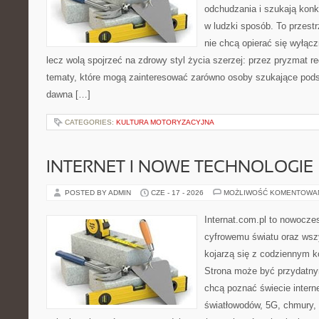
odchudzania i szukają konk
w ludzki sposób. To przestr
nie chcą opierać się wyłąc
lecz wolą spojrzeć na zdrowy styl życia szerzej: przez pryzmat re
tematy, które mogą zainteresować zarówno osoby szukające podsta
dawna […]
CATEGORIES:
KULTURA MOTORYZACYJNA
INTERNET I NOWE TECHNOLOGIE
POSTED BY ADMIN
CZE - 17 - 2026
MOŻLIWOŚĆ KOMENTOWA
Internat.com.pl to nowocze
cyfrowemu światu oraz wsz
kojarzą się z codziennym 
Strona może być przydatny
chcą poznać świecie intern
światłowodów, 5G, chmury, 