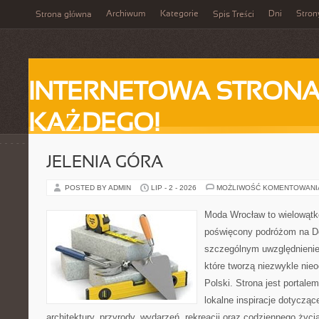
Archiwum
Kategorie
Dni
Stron
Strona główna
Spis Treści
INTERNETOWA STRONA
KAŻDEGO!
JELENIA GÓRA
POSTED BY ADMIN
LIP - 2 - 2026
MOŻLIWOŚĆ KOMENTOWAN
Moda Wrocław to wielowątk
poświęcony podróżom na D
szczególnym uwzględnienie
które tworzą niezwykle nie
Polski. Strona jest portal
lokalne inspiracje dotyczące
architektury, przyrody, wydarzeń, rekreacji oraz codziennego życ