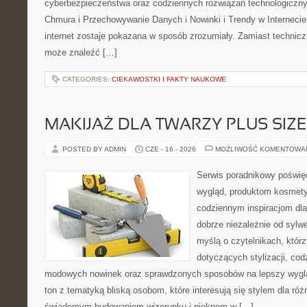
cyberbezpieczeństwa oraz codziennych rozwiązań technologiczny
Chmura i Przechowywanie Danych i Nowinki i Trendy w Internecie
internet zostaje pokazana w sposób zrozumiały. Zamiast technicz
może znaleźć […]
CATEGORIES:
CIEKAWOSTKI I FAKTY NAUKOWE
MAKIJAŻ DLA TWARZY PLUS SIZE
POSTED BY ADMIN
CZE - 16 - 2026
MOŻLIWOŚĆ KOMENTOWA
Serwis poradnikowy poświęc
wygląd, produktom kosmet
codziennym inspiracjom dla
dobrze niezależnie od sylwe
myślą o czytelnikach, któr
dotyczących stylizacji, cod
modowych nowinek oraz sprawdzonych sposobów na lepszy wygląd
ton z tematyką bliską osobom, które interesują się stylem dla róż
świadomym budowaniem wizerunku i pięknem w […]