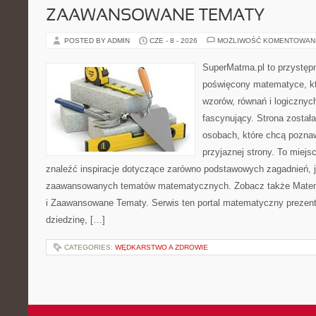
ZAAWANSOWANE TEMATY
POSTED BY ADMIN
CZE - 8 - 2026
MOŻLIWOŚĆ KOMENTOWAN
SuperMatma.pl to przystępn
poświęcony matematyce, któ
wzorów, równań i logicznyc
fascynujący. Strona został
osobach, które chcą poznaw
przyjaznej strony. To miej
znaleźć inspiracje dotyczące zarówno podstawowych zagadnień, ja
zaawansowanych tematów matematycznych. Zobacz także Mate
i Zaawansowane Tematy. Serwis ten portal matematyczny prezen
dziedzinę, […]
CATEGORIES:
WĘDKARSTWO A ZDROWIE