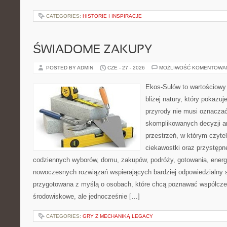
CATEGORIES:
HISTORIE I INSPIRACJE
ŚWIADOME ZAKUPY
POSTED BY ADMIN
CZE - 27 - 2026
MOŻLIWOŚĆ KOMENTOWA
Ekos-Sułów to wartościowy 
bliżej natury, który pokazu
przyrody nie musi oznaczać
skomplikowanych decyzji a
przestrzeń, w którym czytel
ciekawostki oraz przystępn
codziennych wyborów, domu, zakupów, podróży, gotowania, energii
nowoczesnych rozwiązań wspierających bardziej odpowiedzialny st
przygotowana z myślą o osobach, które chcą poznawać współcz
środowiskowe, ale jednocześnie […]
CATEGORIES:
GRY Z MECHANIKĄ LEGACY