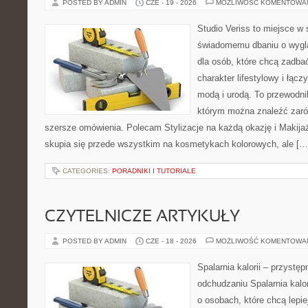
POSTED BY ADMIN
CZE - 19 - 2026
MOŻLIWOŚĆ KOMENTOWA
Studio Veriss to miejsce w
świadomemu dbaniu o wygl
dla osób, które chcą zadbać
charakter lifestylowy i łąc
modą i urodą. To przewodn
którym można znaleźć zarówn
szersze omówienia. Polecam Stylizacje na każdą okazję i Makija
skupia się przede wszystkim na kosmetykach kolorowych, ale […
CATEGORIES:
PORADNIKI I TUTORIALE
CZYTELNICZE ARTYKUŁY
POSTED BY ADMIN
CZE - 18 - 2026
MOŻLIWOŚĆ KOMENTOWA
Spalarnia kalorii – przystę
odchudzaniu Spalarnia kalor
o osobach, które chcą lepi