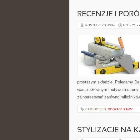
RECENZJE I POR
POSTED BY ADMIN
CZE - 21 -
prostszym składzie. Polecamy De
waste. Głównym motywem strony j
zainteresować zarówno miłośników 
CATEGORIES:
RODZAJE KAWY
STYLIZACJE NA 