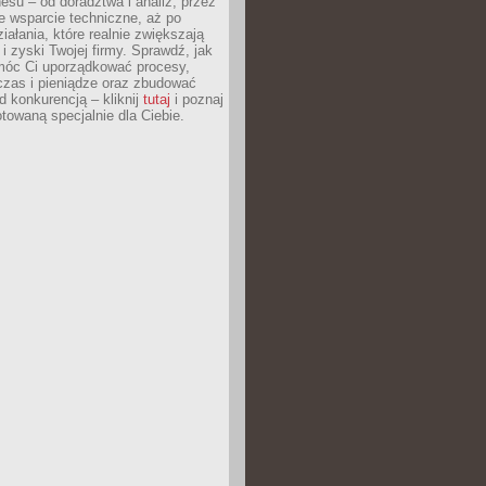
esu – od doradztwa i analiz, przez
 wsparcie techniczne, aż po
iałania, które realnie zwiększają
i zyski Twojej firmy. Sprawdź, jak
óc Ci uporządkować procesy,
czas i pieniądze oraz zbudować
 konkurencją – kliknij
tutaj
i poznaj
otowaną specjalnie dla Ciebie.