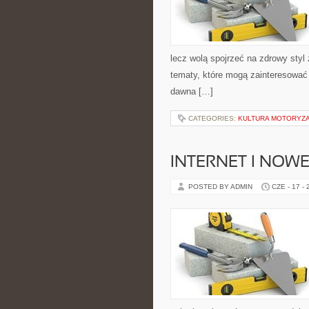
lecz wolą spojrzeć na zdrowy styl 
tematy, które mogą zainteresować 
dawna […]
CATEGORIES:
KULTURA MOTORYZ
INTERNET I NOW
POSTED BY ADMIN
CZE - 17 -