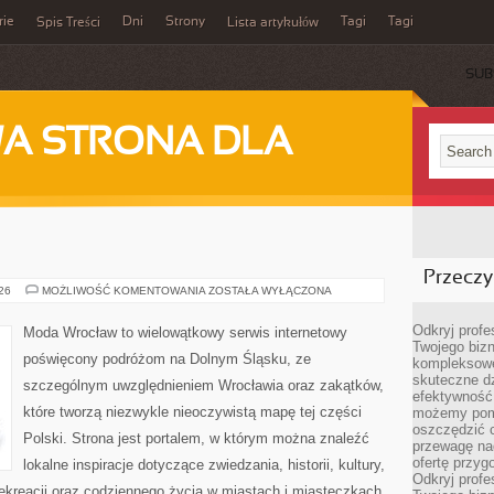
rie
Dni
Strony
Tagi
Tagi
Spis Treści
Lista artykułów
SUB
A STRONA DLA
Przeczyt
JELENIA
026
MOŻLIWOŚĆ KOMENTOWANIA
ZOSTAŁA WYŁĄCZONA
GÓRA
Odkryj prof
Moda Wrocław to wielowątkowy serwis internetowy
Twojego bizn
poświęcony podróżom na Dolnym Śląsku, ze
kompleksowe
skuteczne dz
szczególnym uwzględnieniem Wrocławia oraz zakątków,
efektywność 
które tworzą niezwykle nieoczywistą mapę tej części
możemy pom
oszczędzić 
Polski. Strona jest portalem, w którym można znaleźć
przewagę nad
ofertę przyg
lokalne inspiracje dotyczące zwiedzania, historii, kultury,
Odkryj prof
 rekreacji oraz codziennego życia w miastach i miasteczkach