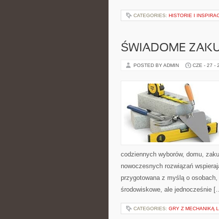
CATEGORIES:
HISTORIE I INSPIRA
ŚWIADOME ZAK
POSTED BY ADMIN
CZE - 27 -
codziennych wyborów, domu, zakupó
nowoczesnych rozwiązań wspierając
przygotowana z myślą o osobach,
środowiskowe, ale jednocześnie [
CATEGORIES:
GRY Z MECHANIKĄ 