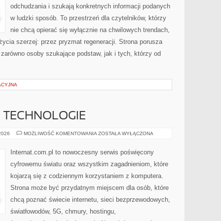
odchudzania i szukają konkretnych informacji podanych
w ludzki sposób. To przestrzeń dla czytelników, którzy
nie chcą opierać się wyłącznie na chwilowych trendach,
życia szerzej: przez pryzmat regeneracji. Strona porusza
zarówno osoby szukające podstaw, jak i tych, którzy od
ACYJNA
E TECHNOLOGIE
INTERNET
 2026
MOŻLIWOŚĆ KOMENTOWANIA
ZOSTAŁA WYŁĄCZONA
I
NOWE
TECHNOLOGIE
Internat.com.pl to nowoczesny serwis poświęcony
cyfrowemu światu oraz wszystkim zagadnieniom, które
kojarzą się z codziennym korzystaniem z komputera.
Strona może być przydatnym miejscem dla osób, które
chcą poznać świecie internetu, sieci bezprzewodowych,
światłowodów, 5G, chmury, hostingu,