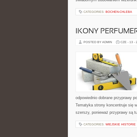
CATEGORIES:
BOCHEN-CHLEBA
IKONY PERFUME
POSTED BY ADMIN
CZE - 13 -
odpowiednio dobrane przyprawy pot
Tematyka strony koncentruje się wo
szerszy, ponieważ przyprawy są t
CATEGORIES:
WIEJSKIE HISTORIE