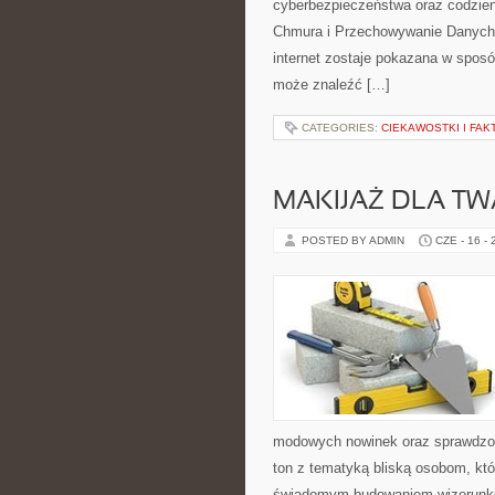
cyberbezpieczeństwa oraz codzien
Chmura i Przechowywanie Danych i
internet zostaje pokazana w sposó
może znaleźć […]
CATEGORIES:
CIEKAWOSTKI I FA
MAKIJAŻ DLA TW
POSTED BY ADMIN
CZE - 16 -
modowych nowinek oraz sprawdzon
ton z tematyką bliską osobom, któr
świadomym budowaniem wizerunku