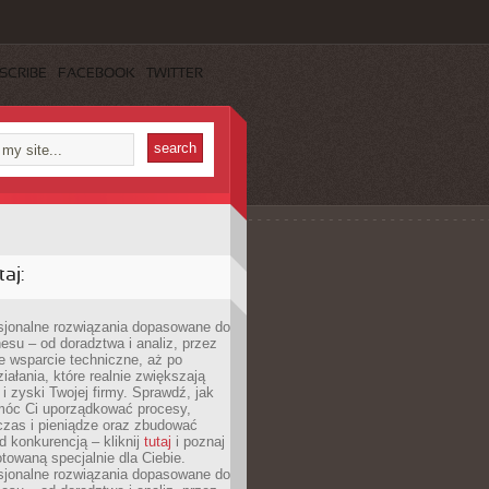
SCRIBE
FACEBOOK
TWITTER
aj:
esjonalne rozwiązania dopasowane do
esu – od doradztwa i analiz, przez
 wsparcie techniczne, aż po
iałania, które realnie zwiększają
i zyski Twojej firmy. Sprawdź, jak
óc Ci uporządkować procesy,
czas i pieniądze oraz zbudować
 konkurencją – kliknij
tutaj
i poznaj
otowaną specjalnie dla Ciebie.
esjonalne rozwiązania dopasowane do