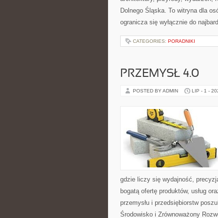
Dolnego Śląska. To witryna dla osó
ogranicza się wyłącznie do najbard
CATEGORIES:
PORADNIKI
PRZEMYSŁ 4.0
POSTED BY ADMIN
LIP - 1 - 2
gdzie liczy się wydajność, precy
bogatą ofertę produktów, usług or
przemysłu i przedsiębiorstw posz
Środowisko i Zrównoważony Rozw