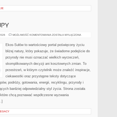
CJE
UPY
ŚWIADOME
 2026
MOŻLIWOŚĆ KOMENTOWANIA
ZOSTAŁA WYŁĄCZONA
ZAKUPY
Ekos-Sułów to wartościowy portal poświęcony życiu
bliżej natury, który pokazuje, że świadome podejście do
przyrody nie musi oznaczać wielkich wyrzeczeń,
skomplikowanych decyzji ani kosztownych zmian. To
przestrzeń, w którym czytelnik może znaleźć inspiracje,
ciekawostki oraz przystępne teksty dotyczące
w, podróży, gotowania, energii, recyklingu, przyrody i
ych bardziej odpowiedzialny styl życia. Strona została
 które chcą poznawać współczesne wyzwania
…]
LEGACY