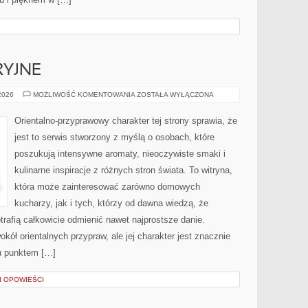
RYJNE
IKONY
 2026
MOŻLIWOŚĆ KOMENTOWANIA
ZOSTAŁA WYŁĄCZONA
PERFUMERYJNE
Orientalno-przyprawowy charakter tej strony sprawia, że
jest to serwis stworzony z myślą o osobach, które
poszukują intensywne aromaty, nieoczywiste smaki i
kulinarne inspiracje z różnych stron świata. To witryna,
która może zainteresować zarówno domowych
kucharzy, jak i tych, którzy od dawna wiedzą, że
rafią całkowicie odmienić nawet najprostsze danie.
kół orientalnych przypraw, ale jej charakter jest znacznie
u punktem […]
 I OPOWIEŚCI