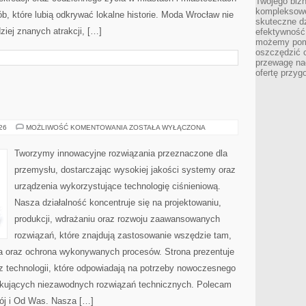
Twojego bizn
kompleksowe
b, które lubią odkrywać lokalne historie. Moda Wrocław nie
skuteczne dz
ziej znanych atrakcji, […]
efektywność 
możemy pom
oszczędzić 
przewagę nad
ofertę przyg
PRZEMYSŁ
026
MOŻLIWOŚĆ KOMENTOWANIA
ZOSTAŁA WYŁĄCZONA
4.0
Tworzymy innowacyjne rozwiązania przeznaczone dla
przemysłu, dostarczając wysokiej jakości systemy oraz
urządzenia wykorzystujące technologię ciśnieniową.
Nasza działalność koncentruje się na projektowaniu,
produkcji, wdrażaniu oraz rozwoju zaawansowanych
rozwiązań, które znajdują zastosowanie wszędzie tam,
zja oraz ochrona wykonywanych procesów. Strona prezentuje
az technologii, które odpowiadają na potrzeby nowoczesnego
ukujących niezawodnych rozwiązań technicznych. Polecam
ój i Od Was. Nasza […]