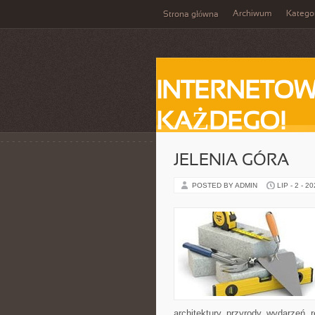
Archiwum
Katego
Strona główna
INTERNETOW
KAŻDEGO!
JELENIA GÓRA
POSTED BY ADMIN
LIP - 2 - 2
architektury, przyrody, wydarzeń,