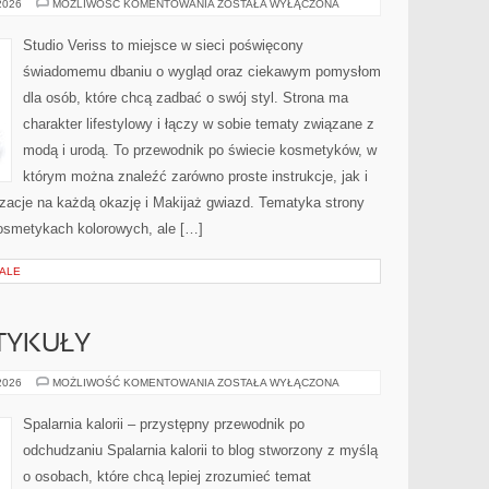
STYLIZACJE
 2026
MOŻLIWOŚĆ KOMENTOWANIA
ZOSTAŁA WYŁĄCZONA
NA
KAŻDĄ
OKAZJĘ
Studio Veriss to miejsce w sieci poświęcony
świadomemu dbaniu o wygląd oraz ciekawym pomysłom
dla osób, które chcą zadbać o swój styl. Strona ma
charakter lifestylowy i łączy w sobie tematy związane z
modą i urodą. To przewodnik po świecie kosmetyków, w
którym można znaleźć zarówno proste instrukcje, jak i
zacje na każdą okazję i Makijaż gwiazd. Tematyka strony
osmetykach kolorowych, ale […]
IALE
TYKUŁY
CZYTELNICZE
 2026
MOŻLIWOŚĆ KOMENTOWANIA
ZOSTAŁA WYŁĄCZONA
ARTYKUŁY
Spalarnia kalorii – przystępny przewodnik po
odchudzaniu Spalarnia kalorii to blog stworzony z myślą
o osobach, które chcą lepiej zrozumieć temat