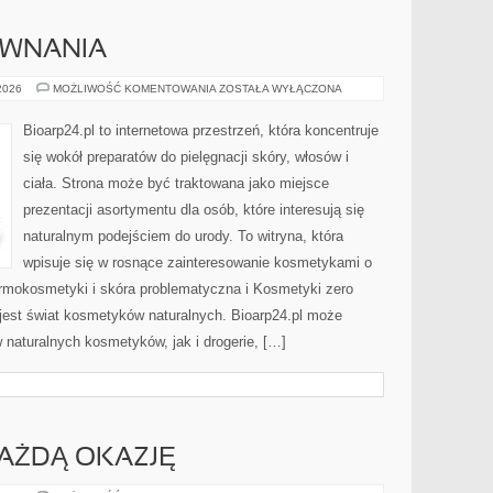
ÓWNANIA
RECENZJE
 2026
MOŻLIWOŚĆ KOMENTOWANIA
ZOSTAŁA WYŁĄCZONA
I
PORÓWNANIA
Bioarp24.pl to internetowa przestrzeń, która koncentruje
się wokół preparatów do pielęgnacji skóry, włosów i
ciała. Strona może być traktowana jako miejsce
prezentacji asortymentu dla osób, które interesują się
naturalnym podejściem do urody. To witryna, która
wpisuje się w rosnące zainteresowanie kosmetykami o
rmokosmetyki i skóra problematyczna i Kosmetyki zero
est świat kosmetyków naturalnych. Bioarp24.pl może
naturalnych kosmetyków, jak i drogerie, […]
KAŻDĄ OKAZJĘ