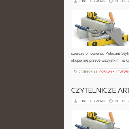
POSTED BY ADMIN
CZE - 19 -
szersze omówienia. Polecam Styli
skupia się przede wszystkim na k
CATEGORIES:
PORADNIKI I TUTOR
CZYTELNICZE AR
POSTED BY ADMIN
CZE - 18 -