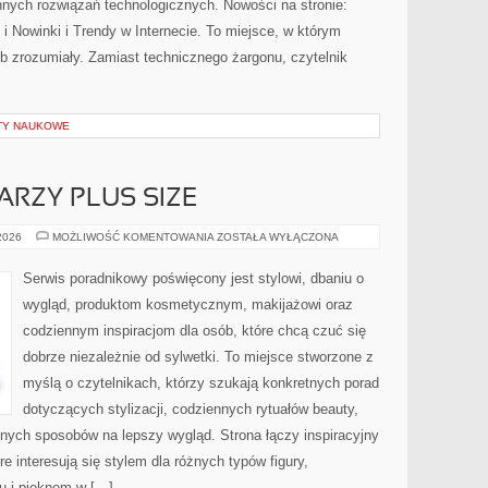
nych rozwiązań technologicznych. Nowości na stronie:
 Nowinki i Trendy w Internecie. To miejsce, w którym
b zrozumiały. Zamiast technicznego żargonu, czytelnik
KTY NAUKOWE
ARZY PLUS SIZE
MAKIJAŻ
 2026
MOŻLIWOŚĆ KOMENTOWANIA
ZOSTAŁA WYŁĄCZONA
DLA
TWARZY
PLUS
Serwis poradnikowy poświęcony jest stylowi, dbaniu o
SIZE
wygląd, produktom kosmetycznym, makijażowi oraz
codziennym inspiracjom dla osób, które chcą czuć się
dobrze niezależnie od sylwetki. To miejsce stworzone z
myślą o czytelnikach, którzy szukają konkretnych porad
dotyczących stylizacji, codziennych rytuałów beauty,
ych sposobów na lepszy wygląd. Strona łączy inspiracyjny
e interesują się stylem dla różnych typów figury,
 i pięknem w […]