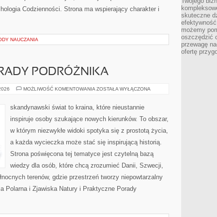
Twojego bizn
kompleksowe
hologia Codzienności. Strona ma wspierający charakter i
skuteczne dz
efektywność 
możemy pom
oszczędzić 
ODY NAUCZANIA
przewagę nad
ofertę przyg
RADY PODRÓŻNIKA
PRAKTYCZNE
 2026
MOŻLIWOŚĆ KOMENTOWANIA
ZOSTAŁA WYŁĄCZONA
PORADY
PODRÓŻNIKA
skandynawski świat to kraina, które nieustannie
inspiruje osoby szukające nowych kierunków. To obszar,
w którym niezwykłe widoki spotyka się z prostotą życia,
a każda wycieczka może stać się inspirującą historią.
Strona poświęcona tej tematyce jest czytelną bazą
wiedzy dla osób, które chcą zrozumieć Danii, Szwecji,
 północnych terenów, gdzie przestrzeń tworzy niepowtarzalny
za Polarna i Zjawiska Natury i Praktyczne Porady