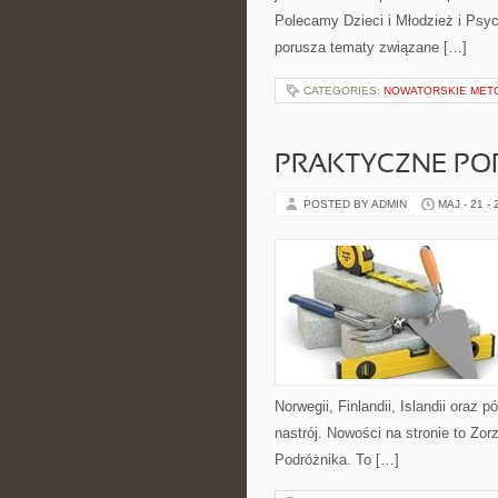
Polecamy Dzieci i Młodzież i Psyc
porusza tematy związane […]
CATEGORIES:
NOWATORSKIE MET
PRAKTYCZNE PO
POSTED BY ADMIN
MAJ - 21 -
Norwegii, Finlandii, Islandii oraz
nastrój. Nowości na stronie to Zor
Podróżnika. To […]