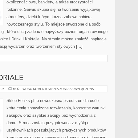
okolicznościowe, bankiety, a także uroczystości
rodzinne. Serwis skupia się na tworzeniu wyjątkowej
atmosfery, dzięki którym każda zabawa nabiera
nowoczesnego stylu. To miejsce stworzone dla osób
ługi, które chcą zadbać o najwyższy poziom organizowanego
ice i Drinki i Koktajle. Na stronie można znaleźć inspiracje
acją wydarzeń oraz tworzeniem stylowych […]
ORIALE
PORADNIKI
026
MOŻLIWOŚĆ KOMENTOWANIA
ZOSTAŁA WYŁĄCZONA
I
TUTORIALE
Sklep-Feniks.pl to nowoczesna przestrzeń dla osób,
które cenią sprawdzone rozwiązania, korzystne warunki
zakupów oraz szybkie zakupy bez wychodzenia z
domu. Strona została przygotowana z myślą o
użytkownikach poszukujących praktycznych produktów,
które sprawdzą się zarówno w codziennym użytkowaniu,