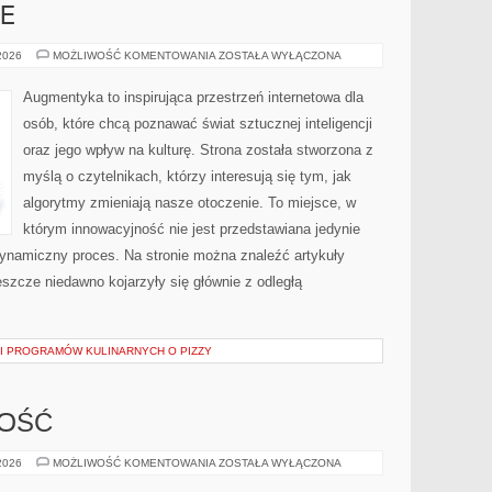
E
HACK
 2026
MOŻLIWOŚĆ KOMENTOWANIA
ZOSTAŁA WYŁĄCZONA
THE
FUTURE
Augmentyka to inspirująca przestrzeń internetowa dla
osób, które chcą poznawać świat sztucznej inteligencji
oraz jego wpływ na kulturę. Strona została stworzona z
myślą o czytelnikach, którzy interesują się tym, jak
algorytmy zmieniają nasze otoczenie. To miejsce, w
którym innowacyjność nie jest przedstawiana jedynie
 dynamiczny proces. Na stronie można znaleźć artykuły
szcze niedawno kojarzyły się głównie z odległą
 I PROGRAMÓW KULINARNYCH O PIZZY
NOŚĆ
SPORT
 2026
MOŻLIWOŚĆ KOMENTOWANIA
ZOSTAŁA WYŁĄCZONA
I
AKTYWNOŚĆ