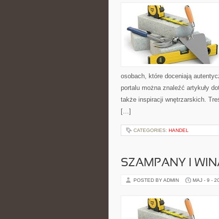
osobach, które doceniają autentyc
portalu można znaleźć artykuły d
także inspiracji wnętrzarskich. T
[…]
CATEGORIES:
HANDEL
SZAMPANY I WIN
POSTED BY ADMIN
MAJ - 9 - 2