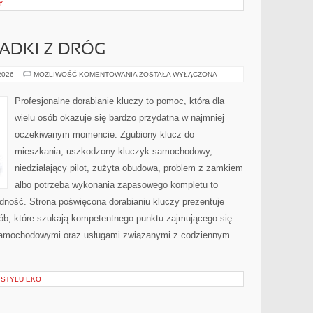
Y
PADKI Z DRÓG
HISTORIE
 2026
MOŻLIWOŚĆ KOMENTOWANIA
ZOSTAŁA WYŁĄCZONA
I
PRZYPADKI
Z
Profesjonalne dorabianie kluczy to pomoc, która dla
DRÓG
wielu osób okazuje się bardzo przydatna w najmniej
oczekiwanym momencie. Zgubiony klucz do
mieszkania, uszkodzony kluczyk samochodowy,
niedziałający pilot, zużyta obudowa, problem z zamkiem
albo potrzeba wykonania zapasowego kompletu to
ładność. Strona poświęcona dorabianiu kluczy prezentuje
sób, które szukają kompetentnego punktu zajmującego się
samochodowymi oraz usługami związanymi z codziennym
 STYLU EKO