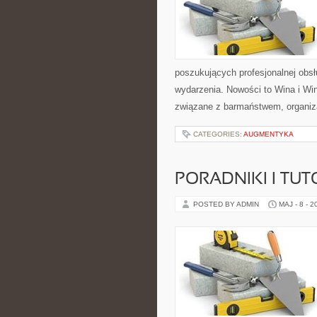
poszukujących profesjonalnej obs
wydarzenia. Nowości to Wina i Winn
związane z barmaństwem, organiz
CATEGORIES:
AUGMENTYKA
PORADNIKI I TUT
POSTED BY ADMIN
MAJ - 8 - 2