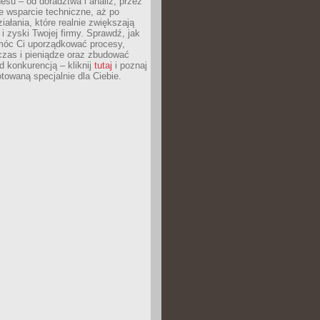
esu – od doradztwa i analiz, przez
 wsparcie techniczne, aż po
iałania, które realnie zwiększają
i zyski Twojej firmy. Sprawdź, jak
óc Ci uporządkować procesy,
czas i pieniądze oraz zbudować
 konkurencją – kliknij
tutaj
i poznaj
otowaną specjalnie dla Ciebie.