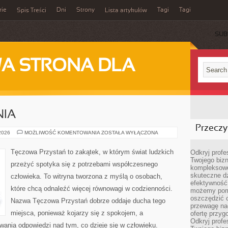
rie
Dni
Strony
Tagi
Tagi
Spis Treści
Lista artykułów
SUB
A STRONA DLA
NIA
Przeczyt
NOWINKI
 2026
MOŻLIWOŚĆ KOMENTOWANIA
ZOSTAŁA WYŁĄCZONA
I
BADANIA
Tęczowa Przystań to zakątek, w którym świat ludzkich
Odkryj prof
Twojego bizn
przeżyć spotyka się z potrzebami współczesnego
kompleksowe
skuteczne dz
człowieka. To witryna tworzona z myślą o osobach,
efektywność 
które chcą odnaleźć więcej równowagi w codzienności.
możemy pom
oszczędzić 
Nazwa Tęczowa Przystań dobrze oddaje ducha tego
przewagę nad
miejsca, ponieważ kojarzy się z spokojem, a
ofertę przyg
Odkryj prof
ania odpowiedzi nad tym, co dzieje się w człowieku.