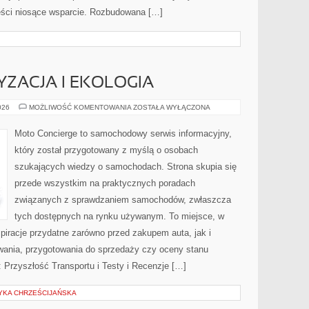
reści niosące wsparcie. Rozbudowana […]
ZACJA I EKOLOGIA
ZIELONA
026
MOŻLIWOŚĆ KOMENTOWANIA
ZOSTAŁA WYŁĄCZONA
MOTORYZACJA
I
EKOLOGIA
Moto Concierge to samochodowy serwis informacyjny,
który został przygotowany z myślą o osobach
szukających wiedzy o samochodach. Strona skupia się
przede wszystkim na praktycznych poradach
związanych z sprawdzaniem samochodów, zwłaszcza
tych dostępnych na rynku używanym. To miejsce, w
piracje przydatne zarówno przed zakupem auta, jak i
wania, przygotowania do sprzedaży czy oceny stanu
 Przyszłość Transportu i Testy i Recenzje […]
YKA CHRZEŚCIJAŃSKA