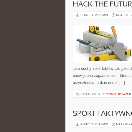
HACK THE FUTUR
POSTED BY ADMIN
MAJ - 20 -
jako suchy zbiór faktów, ale jako
poświęcone zagadnieniom, które je
przyszłością, a dziś coraz […]
CATEGORIES:
RECENZJE KSIĄŻEK
SPORT I AKTYW
POSTED BY ADMIN
MAJ - 10 -