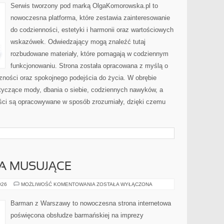
Serwis tworzony pod marką OlgaKomorowska.pl to
nowoczesna platforma, które zestawia zainteresowanie
do codzienności, estetyki i harmonii oraz wartościowych
wskazówek. Odwiedzający mogą znaleźć tutaj
rozbudowane materiały, które pomagają w codziennym
funkcjonowaniu. Strona została opracowana z myślą o
zności oraz spokojnego podejścia do życia. W obrębie
otyczące mody, dbania o siebie, codziennych nawyków, a
reści są opracowywane w sposób zrozumiały, dzięki czemu
A MUSUJĄCE
SZAMPANY
026
MOŻLIWOŚĆ KOMENTOWANIA
ZOSTAŁA WYŁĄCZONA
I
WINA
MUSUJĄCE
Barman z Warszawy to nowoczesna strona internetowa
poświęcona obsłudze barmańskiej na imprezy