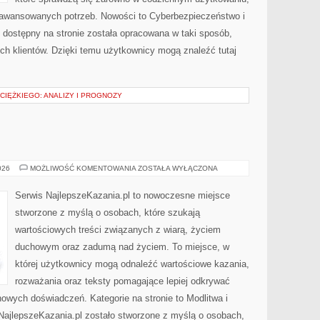
 zaawansowanych potrzeb. Nowości to Cyberbezpieczeństwo i
dostępny na stronie została opracowana w taki sposób,
ch klientów. Dzięki temu użytkownicy mogą znaleźć tutaj
CIĘŻKIEGO: ANALIZY I PROGNOZY
MSZE
026
MOŻLIWOŚĆ KOMENTOWANIA
ZOSTAŁA WYŁĄCZONA
ŚWIĘTE
Serwis NajlepszeKazania.pl to nowoczesne miejsce
stworzone z myślą o osobach, które szukają
wartościowych treści związanych z wiarą, życiem
duchowym oraz zadumą nad życiem. To miejsce, w
której użytkownicy mogą odnaleźć wartościowe kazania,
rozważania oraz teksty pomagające lepiej odkrywać
owych doświadczeń. Kategorie na stronie to Modlitwa i
 NajlepszeKazania.pl zostało stworzone z myślą o osobach,