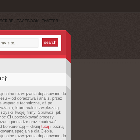
SCRIBE
FACEBOOK
TWITTER
aj:
esjonalne rozwiązania dopasowane do
esu – od doradztwa i analiz, przez
 wsparcie techniczne, aż po
iałania, które realnie zwiększają
i zyski Twojej firmy. Sprawdź, jak
óc Ci uporządkować procesy,
czas i pieniądze oraz zbudować
 konkurencją – kliknij
tutaj
i poznaj
otowaną specjalnie dla Ciebie.
esjonalne rozwiązania dopasowane do