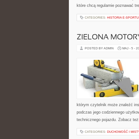
które chcą regularnie poznawać t
CATEGORIES:
HISTORIA E-SPORTU
ZIELONA MOTORY
POSTED BY ADMIN
MAJ - 5 - 2
którym czytelnik może znaleźć ins
podczas jego codziennego użytko
technicznego pojazdu. Zobacz też:
CATEGORIES:
DUCHOWOŚĆ I MIST