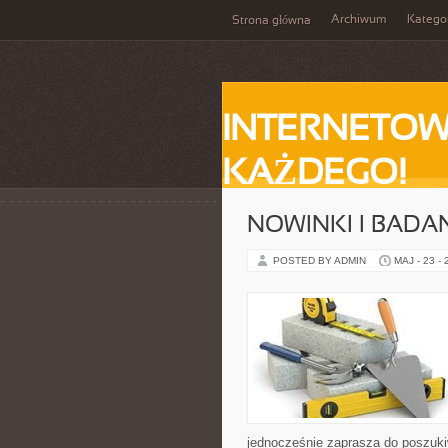
Archiwum
Katego
Strona główna
INTERNETOW
KAŻDEGO!
NOWINKI I BADA
POSTED BY ADMIN
MAJ - 23 -
jednocześnie zaprasza do poszukiw