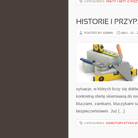
CATEGORIES:
FAKTY I MITY O PIZZ
HISTORIE I PRZY
POSTED BY ADMIN
MAJ - 21 -
sytuacje, w których liczy się dok
konkretną ofertę skierowaną do o
kluczami, zamkami, kluczykami 
bezpieczeństwem. Już […]
CATEGORIES:
AGROTURYSTYKA W