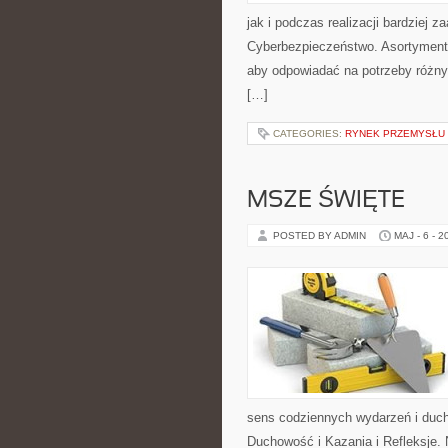
jak i podczas realizacji bardziej
Cyberbezpieczeństwo. Asortyment 
aby odpowiadać na potrzeby różny
[…]
CATEGORIES:
RYNEK PRZEMYSŁU 
MSZE ŚWIĘTE
POSTED BY ADMIN
MAJ - 6 - 2
sens codziennych wydarzeń i duch
Duchowość i Kazania i Refleksje.