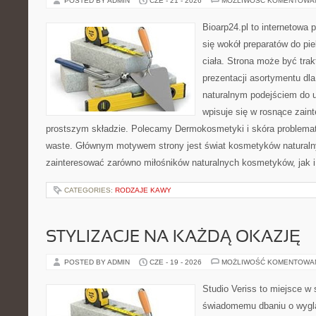
POSTED BY ADMIN
CZE - 21 - 2026
MOŻLIWOŚĆ KOMENTOWA
Bioarp24.pl to internetowa 
się wokół preparatów do pie
ciała. Strona może być tra
prezentacji asortymentu dla 
naturalnym podejściem do ur
wpisuje się w rosnące zai
prostszym składzie. Polecamy Dermokosmetyki i skóra problema
waste. Głównym motywem strony jest świat kosmetyków naturaln
zainteresować zarówno miłośników naturalnych kosmetyków, jak i 
CATEGORIES:
RODZAJE KAWY
STYLIZACJE NA KAŻDĄ OKAZJĘ
POSTED BY ADMIN
CZE - 19 - 2026
MOŻLIWOŚĆ KOMENTOWA
Studio Veriss to miejsce w
świadomemu dbaniu o wygl