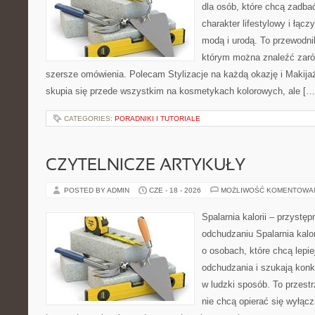
dla osób, które chcą zadbać
charakter lifestylowy i łąc
modą i urodą. To przewodn
którym można znaleźć zarówn
szersze omówienia. Polecam Stylizacje na każdą okazję i Makija
skupia się przede wszystkim na kosmetykach kolorowych, ale […
CATEGORIES:
PORADNIKI I TUTORIALE
CZYTELNICZE ARTYKUŁY
POSTED BY ADMIN
CZE - 18 - 2026
MOŻLIWOŚĆ KOMENTOWA
Spalarnia kalorii – przystę
odchudzaniu Spalarnia kalor
o osobach, które chcą lepi
odchudzania i szukają konk
w ludzki sposób. To przestr
nie chcą opierać się wyłąc