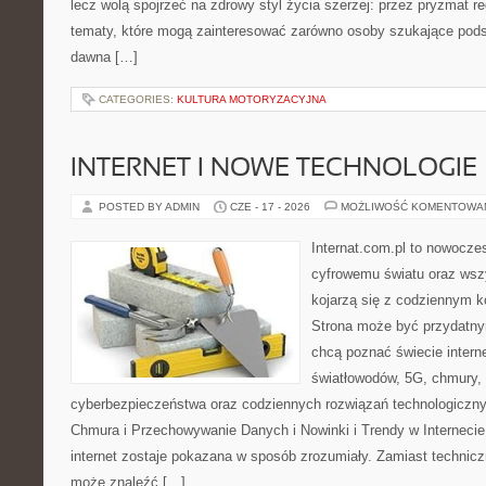
lecz wolą spojrzeć na zdrowy styl życia szerzej: przez pryzmat re
tematy, które mogą zainteresować zarówno osoby szukające podsta
dawna […]
CATEGORIES:
KULTURA MOTORYZACYJNA
INTERNET I NOWE TECHNOLOGIE
POSTED BY ADMIN
CZE - 17 - 2026
MOŻLIWOŚĆ KOMENTOWA
Internat.com.pl to nowocze
cyfrowemu światu oraz wsz
kojarzą się z codziennym 
Strona może być przydatny
chcą poznać świecie intern
światłowodów, 5G, chmury, 
cyberbezpieczeństwa oraz codziennych rozwiązań technologiczny
Chmura i Przechowywanie Danych i Nowinki i Trendy w Internecie
internet zostaje pokazana w sposób zrozumiały. Zamiast technicz
może znaleźć […]