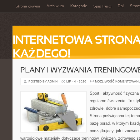
Archiwum
Kategorie
Dni
Stron
Strona główna
Spis Treści
INTERNETOWA STRONA
KAŻDEGO!
PLANY I WYZWANIA TRENINGOW
POSTED BY ADMIN
LIP - 4 - 2026
MOŻLIWOŚĆ KOMENTOWAN
Sport i aktywność fizyczna 
regularne ćwiczenia. To sty
zdrowie, dobre samopoczuci
Strona poświęcona tej tem
bazę porad, w którym każdy
początkujący, jak i zaawa
wartościowe materiały dotyczące treningów, ćwiczeń, zdrowego st