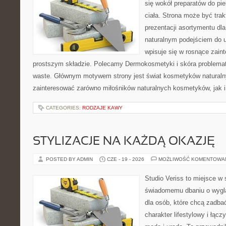
się wokół preparatów do pie
ciała. Strona może być tra
prezentacji asortymentu dla 
naturalnym podejściem do ur
wpisuje się w rosnące zai
prostszym składzie. Polecamy Dermokosmetyki i skóra problema
waste. Głównym motywem strony jest świat kosmetyków naturaln
zainteresować zarówno miłośników naturalnych kosmetyków, jak i 
CATEGORIES:
RODZAJE KAWY
STYLIZACJE NA KAŻDĄ OKAZJĘ
POSTED BY ADMIN
CZE - 19 - 2026
MOŻLIWOŚĆ KOMENTOWA
Studio Veriss to miejsce w
świadomemu dbaniu o wygl
dla osób, które chcą zadbać
charakter lifestylowy i łąc