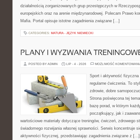
działalnością zorganizowanych grup przestępczych w Rzeczypospo
europejskich oraz na arenie międzynarodowej. Polecam Prawo kon
Mafia. Portal opisuje istotne zagadnienia związane […]
CATEGORIES:
MATURA - JĘZYK NIEMIECKI
PLANY I WYZWANIA TRENINGOW
POSTED BY ADMIN
LIP - 4 - 2026
MOŻLIWOŚĆ KOMENTOWAN
Sport i aktywność fizyczna 
regularne ćwiczenia. To sty
zdrowie, dobre samopoczuci
Strona poświęcona tej tem
bazę porad, w którym każdy
początkujący, jak i zaawa
wartościowe materiały dotyczące treningów, ćwiczeń, zdrowego st
świadomego rozwijania własnej sprawności. Serwis koncentruje s
aktywności fizycznej, przedstawiając zagadnienia związane z […]