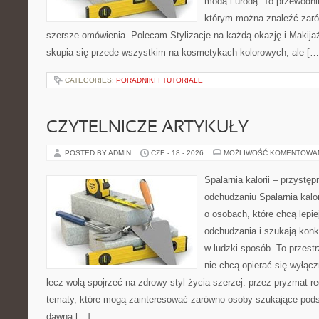
modą i urodą. To przewodn
którym można znaleźć zarówn
szersze omówienia. Polecam Stylizacje na każdą okazję i Makija
skupia się przede wszystkim na kosmetykach kolorowych, ale […
CATEGORIES:
PORADNIKI I TUTORIALE
CZYTELNICZE ARTYKUŁY
POSTED BY ADMIN
CZE - 18 - 2026
MOŻLIWOŚĆ KOMENTOWA
Spalarnia kalorii – przystę
odchudzaniu Spalarnia kalor
o osobach, które chcą lepi
odchudzania i szukają konk
w ludzki sposób. To przestr
nie chcą opierać się wyłąc
lecz wolą spojrzeć na zdrowy styl życia szerzej: przez pryzmat re
tematy, które mogą zainteresować zarówno osoby szukające podsta
dawna […]