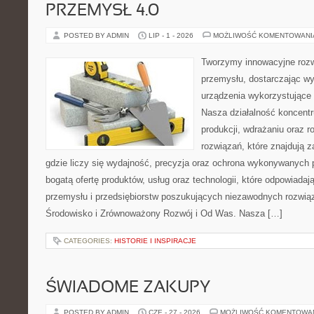
PRZEMYSŁ 4.0
POSTED BY ADMIN
LIP - 1 - 2026
MOŻLIWOŚĆ KOMENTOWAN
Tworzymy innowacyjne rozw
przemysłu, dostarczając wy
urządzenia wykorzystujące 
Nasza działalność koncentru
produkcji, wdrażaniu oraz
rozwiązań, które znajdują 
gdzie liczy się wydajność, precyzja oraz ochrona wykonywanych 
bogatą ofertę produktów, usług oraz technologii, które odpowiad
przemysłu i przedsiębiorstw poszukujących niezawodnych rozwi
Środowisko i Zrównoważony Rozwój i Od Was. Nasza […]
CATEGORIES:
HISTORIE I INSPIRACJE
ŚWIADOME ZAKUPY
POSTED BY ADMIN
CZE - 27 - 2026
MOŻLIWOŚĆ KOMENTOWA