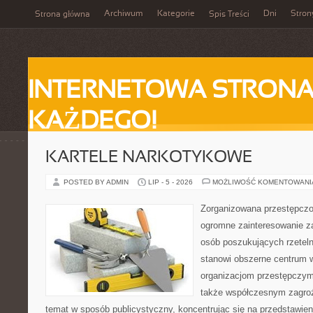
Archiwum
Kategorie
Dni
Stron
Strona główna
Spis Treści
INTERNETOWA STRONA
KAŻDEGO!
KARTELE NARKOTYKOWE
POSTED BY ADMIN
LIP - 5 - 2026
MOŻLIWOŚĆ KOMENTOWAN
Zorganizowana przestępczoś
ogromne zainteresowanie za
osób poszukujących rzeteln
stanowi obszerne centrum 
organizacjom przestępczym, i
także współczesnym zagroż
temat w sposób publicystyczny, koncentrując się na przedstawie