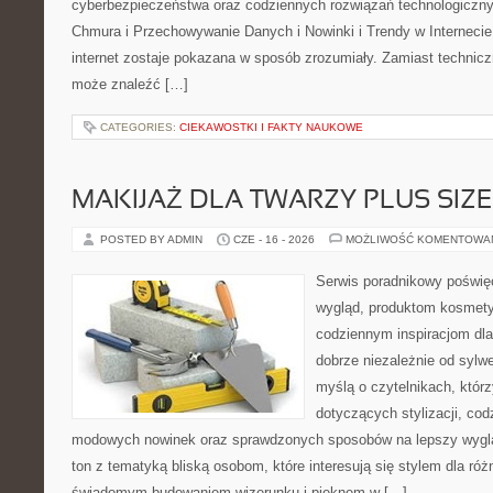
cyberbezpieczeństwa oraz codziennych rozwiązań technologiczny
Chmura i Przechowywanie Danych i Nowinki i Trendy w Internecie
internet zostaje pokazana w sposób zrozumiały. Zamiast technicz
może znaleźć […]
CATEGORIES:
CIEKAWOSTKI I FAKTY NAUKOWE
MAKIJAŻ DLA TWARZY PLUS SIZE
POSTED BY ADMIN
CZE - 16 - 2026
MOŻLIWOŚĆ KOMENTOWA
Serwis poradnikowy poświęc
wygląd, produktom kosmet
codziennym inspiracjom dla
dobrze niezależnie od sylwe
myślą o czytelnikach, któr
dotyczących stylizacji, cod
modowych nowinek oraz sprawdzonych sposobów na lepszy wygląd
ton z tematyką bliską osobom, które interesują się stylem dla róż
świadomym budowaniem wizerunku i pięknem w […]