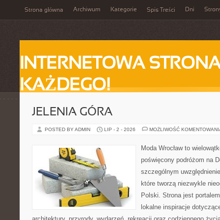
Archiwum
Kategorie
Dni
Stron
Strona główna
Spis Treści
INTERNETOWA STRONA
KAŻDEGO!
JELENIA GÓRA
POSTED BY ADMIN
LIP - 2 - 2026
MOŻLIWOŚĆ KOMENTOWAN
Moda Wrocław to wielowątk
poświęcony podróżom na D
szczególnym uwzględnienie
które tworzą niezwykle nie
Polski. Strona jest portal
lokalne inspiracje dotyczące
architektury, przyrody, wydarzeń, rekreacji oraz codziennego życ