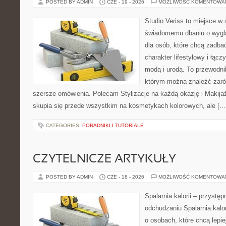
POSTED BY ADMIN
CZE - 19 - 2026
MOŻLIWOŚĆ KOMENTOWA
Studio Veriss to miejsce w
świadomemu dbaniu o wygl
dla osób, które chcą zadbać
charakter lifestylowy i łąc
modą i urodą. To przewodn
którym można znaleźć zarówn
szersze omówienia. Polecam Stylizacje na każdą okazję i Makija
skupia się przede wszystkim na kosmetykach kolorowych, ale […
CATEGORIES:
PORADNIKI I TUTORIALE
CZYTELNICZE ARTYKUŁY
POSTED BY ADMIN
CZE - 18 - 2026
MOŻLIWOŚĆ KOMENTOWA
Spalarnia kalorii – przystę
odchudzaniu Spalarnia kalor
o osobach, które chcą lepi