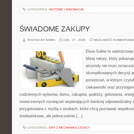
CATEGORIES:
HISTORIE I INSPIRACJE
ŚWIADOME ZAKUPY
POSTED BY ADMIN
CZE - 27 - 2026
MOŻLIWOŚĆ KOMENTOWA
Ekos-Sułów to wartościowy 
bliżej natury, który pokazu
przyrody nie musi oznaczać
skomplikowanych decyzji a
przestrzeń, w którym czytel
ciekawostki oraz przystępn
codziennych wyborów, domu, zakupów, podróży, gotowania, energii
nowoczesnych rozwiązań wspierających bardziej odpowiedzialny st
przygotowana z myślą o osobach, które chcą poznawać współcz
środowiskowe, ale jednocześnie […]
CATEGORIES:
GRY Z MECHANIKĄ LEGACY