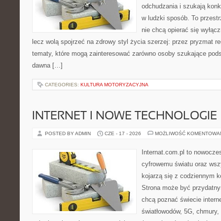
odchudzania i szukają konk
w ludzki sposób. To przestr
nie chcą opierać się wyłąc
lecz wolą spojrzeć na zdrowy styl życia szerzej: przez pryzmat re
tematy, które mogą zainteresować zarówno osoby szukające podsta
dawna […]
CATEGORIES:
KULTURA MOTORYZACYJNA
INTERNET I NOWE TECHNOLOGIE
POSTED BY ADMIN
CZE - 17 - 2026
MOŻLIWOŚĆ KOMENTOWA
Internat.com.pl to nowocze
cyfrowemu światu oraz wsz
kojarzą się z codziennym 
Strona może być przydatny
chcą poznać świecie intern
światłowodów, 5G, chmury, 