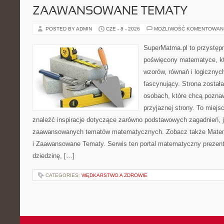
ZAAWANSOWANE TEMATY
POSTED BY ADMIN
CZE - 8 - 2026
MOŻLIWOŚĆ KOMENTOWAN
SuperMatma.pl to przystępn
poświęcony matematyce, któ
wzorów, równań i logicznyc
fascynujący. Strona został
osobach, które chcą poznaw
przyjaznej strony. To miej
znaleźć inspiracje dotyczące zarówno podstawowych zagadnień, ja
zaawansowanych tematów matematycznych. Zobacz także Mate
i Zaawansowane Tematy. Serwis ten portal matematyczny prezen
dziedzinę, […]
CATEGORIES:
WĘDKARSTWO A ZDROWIE