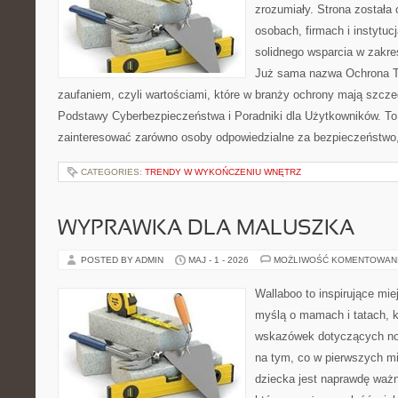
zrozumiały. Strona została
osobach, firmach i instytuc
solidnego wsparcia w zakre
Już sama nazwa Ochrona Tw
zaufaniem, czyli wartościami, które w branży ochrony mają szcz
Podstawy Cyberbezpieczeństwa i Poradniki dla Użytkowników. To
zainteresować zarówno osoby odpowiedzialne za bezpieczeństwo,
CATEGORIES:
TRENDY W WYKOŃCZENIU WNĘTRZ
WYPRAWKA DLA MALUSZKA
POSTED BY ADMIN
MAJ - 1 - 2026
MOŻLIWOŚĆ KOMENTOWAN
Wallaboo to inspirujące mie
myślą o mamach i tatach, 
wskazówek dotyczących now
na tym, co w pierwszych mi
dziecka jest naprawdę ważn