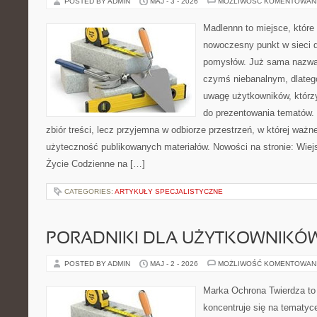
POSTED BY ADMIN
MAJ - 3 - 2026
MOŻLIWOŚĆ KOMENTOWAN
Madlennn to miejsce, które
nowoczesny punkt w sieci 
pomysłów. Już sama nazwa 
czymś niebanalnym, dlateg
uwagę użytkowników, którzy
do prezentowania tematów. 
zbiór treści, lecz przyjemna w odbiorze przestrzeń, w której ważn
użyteczność publikowanych materiałów. Nowości na stronie: Wiejsk
Życie Codzienne na […]
CATEGORIES:
ARTYKUŁY SPECJALISTYCZNE
PORADNIKI DLA UŻYTKOWNIKÓ
POSTED BY ADMIN
MAJ - 2 - 2026
MOŻLIWOŚĆ KOMENTOWAN
Marka Ochrona Twierdza to 
koncentruje się na tematy