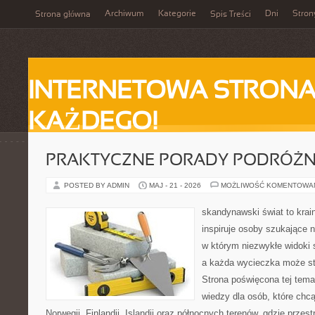
Archiwum
Kategorie
Dni
Stron
Strona główna
Spis Treści
INTERNETOWA STRONA
KAŻDEGO!
PRAKTYCZNE PORADY PODRÓŻN
POSTED BY ADMIN
MAJ - 21 - 2026
MOŻLIWOŚĆ KOMENTOWA
skandynawski świat to krain
inspiruje osoby szukające 
w którym niezwykłe widoki s
a każda wycieczka może stać
Strona poświęcona tej tema
wiedzy dla osób, które chcą
Norwegii, Finlandii, Islandii oraz północnych terenów, gdzie przes