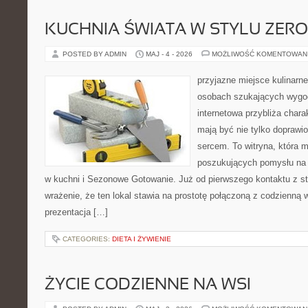
KUCHNIA ŚWIATA W STYLU ZER
POSTED BY ADMIN
MAJ - 4 - 2026
MOŻLIWOŚĆ KOMENTOWAN
przyjazne miejsce kulinarne 
osobach szukających wygod
internetowa przybliża chara
mają być nie tylko doprawi
sercem. To witryna, która 
poszukujących pomysłu na 
w kuchni i Sezonowe Gotowanie. Już od pierwszego kontaktu z s
wrażenie, że ten lokal stawia na prostotę połączoną z codzienną 
prezentacja […]
CATEGORIES:
DIETA I ŻYWIENIE
ŻYCIE CODZIENNE NA WSI