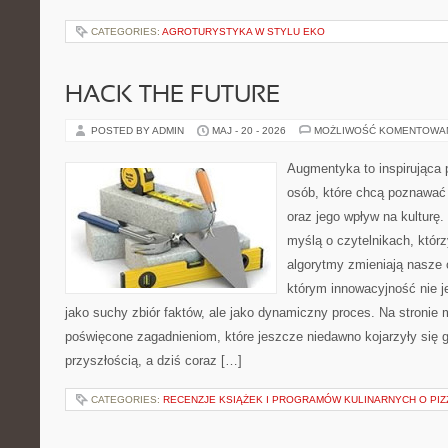
CATEGORIES:
AGROTURYSTYKA W STYLU EKO
HACK THE FUTURE
POSTED BY ADMIN
MAJ - 20 - 2026
MOŻLIWOŚĆ KOMENTOWA
Augmentyka to inspirująca p
osób, które chcą poznawać ś
oraz jego wpływ na kulturę.
myślą o czytelnikach, którzy
algorytmy zmieniają nasze 
którym innowacyjność nie j
jako suchy zbiór faktów, ale jako dynamiczny proces. Na stronie
poświęcone zagadnieniom, które jeszcze niedawno kojarzyły się g
przyszłością, a dziś coraz […]
CATEGORIES:
RECENZJE KSIĄŻEK I PROGRAMÓW KULINARNYCH O PIZ