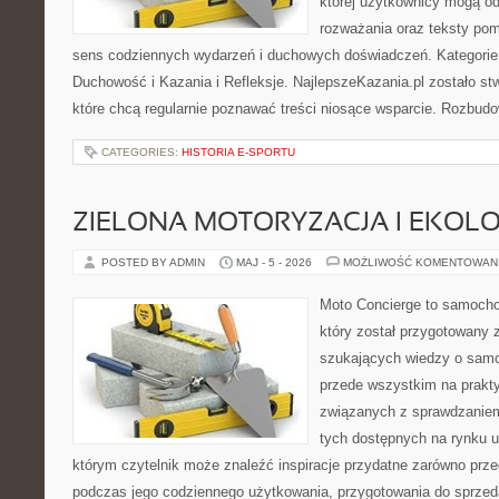
której użytkownicy mogą od
rozważania oraz teksty pom
sens codziennych wydarzeń i duchowych doświadczeń. Kategorie n
Duchowość i Kazania i Refleksje. NajlepszeKazania.pl zostało s
które chcą regularnie poznawać treści niosące wsparcie. Rozbud
CATEGORIES:
HISTORIA E-SPORTU
ZIELONA MOTORYZACJA I EKOLO
POSTED BY ADMIN
MAJ - 5 - 2026
MOŻLIWOŚĆ KOMENTOWAN
Moto Concierge to samocho
który został przygotowany 
szukających wiedzy o samo
przede wszystkim na prakt
związanych z sprawdzanie
tych dostępnych na rynku 
którym czytelnik może znaleźć inspiracje przydatne zarówno prze
podczas jego codziennego użytkowania, przygotowania do sprze