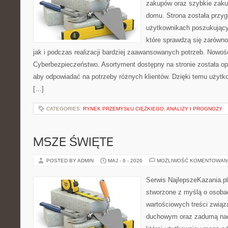
zakupów oraz szybkie zak
domu. Strona została przy
użytkownikach poszukujący
które sprawdzą się zarówn
jak i podczas realizacji bardziej zaawansowanych potrzeb. Nowoś
Cyberbezpieczeństwo. Asortyment dostępny na stronie została o
aby odpowiadać na potrzeby różnych klientów. Dzięki temu użytk
[…]
CATEGORIES:
RYNEK PRZEMYSŁU CIĘŻKIEGO: ANALIZY I PROGNOZY
MSZE ŚWIĘTE
POSTED BY ADMIN
MAJ - 6 - 2026
MOŻLIWOŚĆ KOMENTOWAN
Serwis NajlepszeKazania.p
stworzone z myślą o osobac
wartościowych treści związ
duchowym oraz zadumą nad