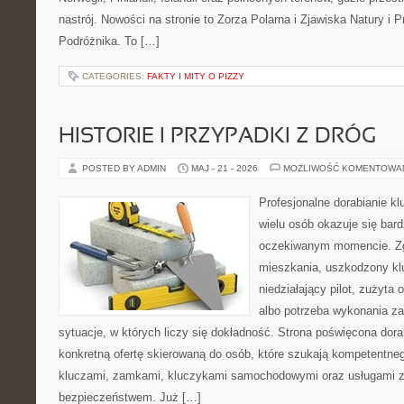
nastrój. Nowości na stronie to Zorza Polarna i Zjawiska Natury i 
Podróżnika. To […]
CATEGORIES:
FAKTY I MITY O PIZZY
HISTORIE I PRZYPADKI Z DRÓG
POSTED BY ADMIN
MAJ - 21 - 2026
MOŻLIWOŚĆ KOMENTOWA
Profesjonalne dorabianie kl
wielu osób okazuje się bar
oczekiwanym momencie. Zg
mieszkania, uszkodzony k
niedziałający pilot, zużyt
albo potrzeba wykonania z
sytuacje, w których liczy się dokładność. Strona poświęcona dora
konkretną ofertę skierowaną do osób, które szukają kompetentne
kluczami, zamkami, kluczykami samochodowymi oraz usługami 
bezpieczeństwem. Już […]