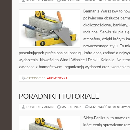
POSTED BY ADMIN
MAJ - 9 - 2026
MOŻLIWOŚĆ KOMENTOWAN
Barman z Warszawy to nowo
poświęcona obsłudze barma
okolicznościowe, bankiety, 
rodzinne. Serwis skupia się
atmosfery, dzięki którym k
nowoczesnego stylu. To mi
poszukujących profesjonalnej obsługi, które chcą zadbać o naj
wydarzenia. Nowości to Wina i Winnice i Drinki i Koktajle. Na str
związane z barmaństwem, organizacją wydarzeń oraz tworzeniem
CATEGORIES:
AUGMENTYKA
PORADNIKI I TUTORIALE
POSTED BY ADMIN
MAJ - 8 - 2026
MOŻLIWOŚĆ KOMENTOWAN
Sklep-Feniks.pl to nowocze
które cenią sprawdzone roz