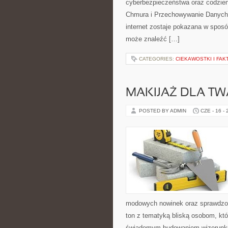
cyberbezpieczeństwa oraz codzien
Chmura i Przechowywanie Danych i
internet zostaje pokazana w sposó
może znaleźć […]
CATEGORIES:
CIEKAWOSTKI I FA
MAKIJAŻ DLA TW
POSTED BY ADMIN
CZE - 16 -
modowych nowinek oraz sprawdzon
ton z tematyką bliską osobom, któr
świadomym budowaniem wizerunku