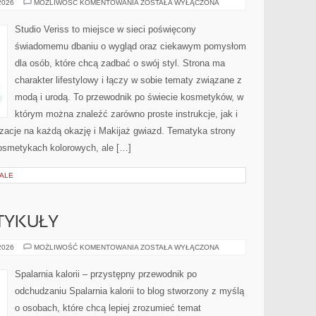
STYLIZACJE
 2026
MOŻLIWOŚĆ KOMENTOWANIA
ZOSTAŁA WYŁĄCZONA
NA
KAŻDĄ
OKAZJĘ
Studio Veriss to miejsce w sieci poświęcony
świadomemu dbaniu o wygląd oraz ciekawym pomysłom
dla osób, które chcą zadbać o swój styl. Strona ma
charakter lifestylowy i łączy w sobie tematy związane z
modą i urodą. To przewodnik po świecie kosmetyków, w
którym można znaleźć zarówno proste instrukcje, jak i
zacje na każdą okazję i Makijaż gwiazd. Tematyka strony
osmetykach kolorowych, ale […]
IALE
TYKUŁY
CZYTELNICZE
 2026
MOŻLIWOŚĆ KOMENTOWANIA
ZOSTAŁA WYŁĄCZONA
ARTYKUŁY
Spalarnia kalorii – przystępny przewodnik po
odchudzaniu Spalarnia kalorii to blog stworzony z myślą
o osobach, które chcą lepiej zrozumieć temat