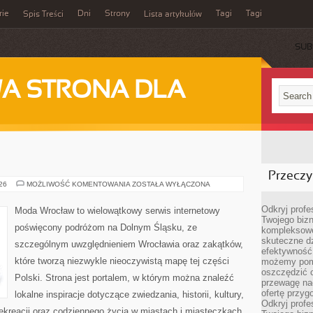
rie
Dni
Strony
Tagi
Tagi
Spis Treści
Lista artykułów
SUB
A STRONA DLA
Przeczyt
JELENIA
026
MOŻLIWOŚĆ KOMENTOWANIA
ZOSTAŁA WYŁĄCZONA
GÓRA
Odkryj prof
Moda Wrocław to wielowątkowy serwis internetowy
Twojego bizn
poświęcony podróżom na Dolnym Śląsku, ze
kompleksowe
skuteczne dz
szczególnym uwzględnieniem Wrocławia oraz zakątków,
efektywność 
które tworzą niezwykle nieoczywistą mapę tej części
możemy pom
oszczędzić 
Polski. Strona jest portalem, w którym można znaleźć
przewagę nad
ofertę przyg
lokalne inspiracje dotyczące zwiedzania, historii, kultury,
Odkryj prof
 rekreacji oraz codziennego życia w miastach i miasteczkach