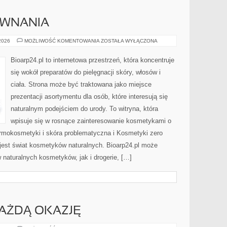
ÓWNANIA
RECENZJE
 2026
MOŻLIWOŚĆ KOMENTOWANIA
ZOSTAŁA WYŁĄCZONA
I
PORÓWNANIA
Bioarp24.pl to internetowa przestrzeń, która koncentruje
się wokół preparatów do pielęgnacji skóry, włosów i
ciała. Strona może być traktowana jako miejsce
prezentacji asortymentu dla osób, które interesują się
naturalnym podejściem do urody. To witryna, która
wpisuje się w rosnące zainteresowanie kosmetykami o
rmokosmetyki i skóra problematyczna i Kosmetyki zero
est świat kosmetyków naturalnych. Bioarp24.pl może
naturalnych kosmetyków, jak i drogerie, […]
KAŻDĄ OKAZJĘ