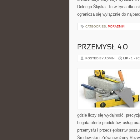
Dolnego Śląska. To witryna dla osó
ogranicza się wyłącznie do najbard
CATEGORIES:
PORADNIKI
PRZEMYSŁ 4.0
POSTED BY ADMIN
LIP - 1 - 2
gdzie liczy się wydajność, precy
bogatą ofertę produktów, usług or
przemysłu i przedsiębiorstw posz
Środowisko i Zrównoważony Rozw