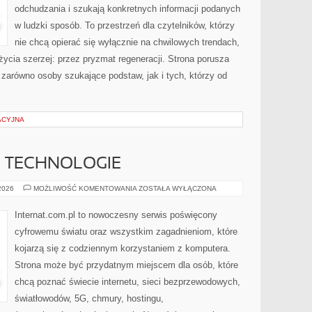
odchudzania i szukają konkretnych informacji podanych
w ludzki sposób. To przestrzeń dla czytelników, którzy
nie chcą opierać się wyłącznie na chwilowych trendach,
życia szerzej: przez pryzmat regeneracji. Strona porusza
zarówno osoby szukające podstaw, jak i tych, którzy od
ACYJNA
E TECHNOLOGIE
INTERNET
 2026
MOŻLIWOŚĆ KOMENTOWANIA
ZOSTAŁA WYŁĄCZONA
I
NOWE
TECHNOLOGIE
Internat.com.pl to nowoczesny serwis poświęcony
cyfrowemu światu oraz wszystkim zagadnieniom, które
kojarzą się z codziennym korzystaniem z komputera.
Strona może być przydatnym miejscem dla osób, które
chcą poznać świecie internetu, sieci bezprzewodowych,
światłowodów, 5G, chmury, hostingu,