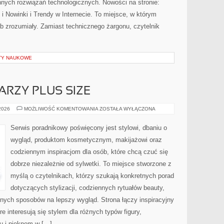
nych rozwiązań technologicznych. Nowości na stronie:
 Nowinki i Trendy w Internecie. To miejsce, w którym
b zrozumiały. Zamiast technicznego żargonu, czytelnik
KTY NAUKOWE
ARZY PLUS SIZE
MAKIJAŻ
 2026
MOŻLIWOŚĆ KOMENTOWANIA
ZOSTAŁA WYŁĄCZONA
DLA
TWARZY
PLUS
Serwis poradnikowy poświęcony jest stylowi, dbaniu o
SIZE
wygląd, produktom kosmetycznym, makijażowi oraz
codziennym inspiracjom dla osób, które chcą czuć się
dobrze niezależnie od sylwetki. To miejsce stworzone z
myślą o czytelnikach, którzy szukają konkretnych porad
dotyczących stylizacji, codziennych rytuałów beauty,
ych sposobów na lepszy wygląd. Strona łączy inspiracyjny
e interesują się stylem dla różnych typów figury,
 i pięknem w […]