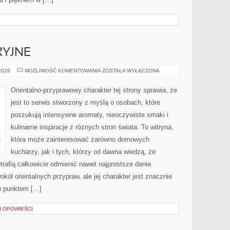
RYJNE
IKONY
 2026
MOŻLIWOŚĆ KOMENTOWANIA
ZOSTAŁA WYŁĄCZONA
PERFUMERYJNE
Orientalno-przyprawowy charakter tej strony sprawia, że
jest to serwis stworzony z myślą o osobach, które
poszukują intensywne aromaty, nieoczywiste smaki i
kulinarne inspiracje z różnych stron świata. To witryna,
która może zainteresować zarówno domowych
kucharzy, jak i tych, którzy od dawna wiedzą, że
rafią całkowicie odmienić nawet najprostsze danie.
kół orientalnych przypraw, ale jej charakter jest znacznie
u punktem […]
 I OPOWIEŚCI