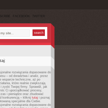
SCRIBE
FACEBOOK
TWITTER
aj:
esjonalne rozwiązania dopasowane do
esu – od doradztwa i analiz, przez
 wsparcie techniczne, aż po
iałania, które realnie zwiększają
i zyski Twojej firmy. Sprawdź, jak
óc Ci uporządkować procesy,
czas i pieniądze oraz zbudować
 konkurencją – kliknij
tutaj
i poznaj
otowaną specjalnie dla Ciebie.
esjonalne rozwiązania dopasowane do