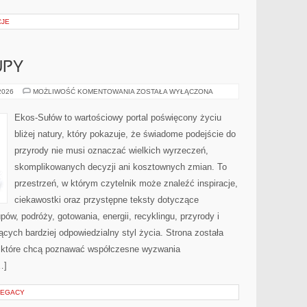
CJE
UPY
ŚWIADOME
 2026
MOŻLIWOŚĆ KOMENTOWANIA
ZOSTAŁA WYŁĄCZONA
ZAKUPY
Ekos-Sułów to wartościowy portal poświęcony życiu
bliżej natury, który pokazuje, że świadome podejście do
przyrody nie musi oznaczać wielkich wyrzeczeń,
skomplikowanych decyzji ani kosztownych zmian. To
przestrzeń, w którym czytelnik może znaleźć inspiracje,
ciekawostki oraz przystępne teksty dotyczące
w, podróży, gotowania, energii, recyklingu, przyrody i
ych bardziej odpowiedzialny styl życia. Strona została
 które chcą poznawać współczesne wyzwania
…]
LEGACY