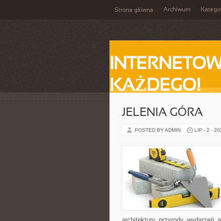
Archiwum
Katego
Strona główna
INTERNETOW
KAŻDEGO!
JELENIA GÓRA
POSTED BY ADMIN
LIP - 2 - 2
architektury, przyrody, wydarzeń,