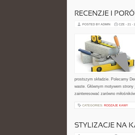
RECENZJE I POR
POSTED BY ADMIN
CZE - 21 -
prostszym składzie. Polecamy De
waste. Głównym motywem strony j
zainteresować zarówno miłośników 
CATEGORIES:
RODZAJE KAWY
STYLIZACJE NA 