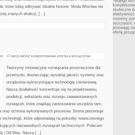
Twojego bizn
kompleksowe
b, które lubią odkrywać lokalne historie. Moda Wrocław nie
skuteczne dz
ziej znanych atrakcji, […]
efektywność 
możemy pom
oszczędzić 
przewagę nad
ofertę przyg
PRZEMYSŁ
026
MOŻLIWOŚĆ KOMENTOWANIA
ZOSTAŁA WYŁĄCZONA
4.0
Tworzymy innowacyjne rozwiązania przeznaczone dla
przemysłu, dostarczając wysokiej jakości systemy oraz
urządzenia wykorzystujące technologię ciśnieniową.
Nasza działalność koncentruje się na projektowaniu,
produkcji, wdrażaniu oraz rozwoju zaawansowanych
rozwiązań, które znajdują zastosowanie wszędzie tam,
zja oraz ochrona wykonywanych procesów. Strona prezentuje
az technologii, które odpowiadają na potrzeby nowoczesnego
ukujących niezawodnych rozwiązań technicznych. Polecam
ój i Od Was. Nasza […]