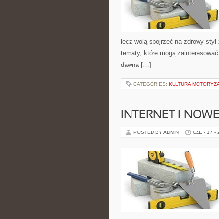
lecz wolą spojrzeć na zdrowy styl 
tematy, które mogą zainteresować 
dawna […]
CATEGORIES:
KULTURA MOTORYZ
INTERNET I NOW
POSTED BY ADMIN
CZE - 17 -