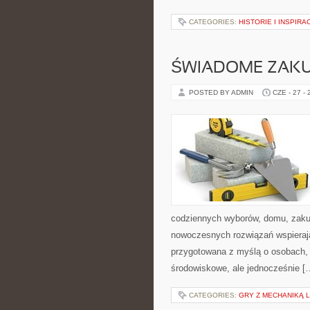
CATEGORIES:
HISTORIE I INSPIRA
ŚWIADOME ZAK
POSTED BY ADMIN
CZE - 27 -
codziennych wyborów, domu, zakupó
nowoczesnych rozwiązań wspierając
przygotowana z myślą o osobach,
środowiskowe, ale jednocześnie [
CATEGORIES:
GRY Z MECHANIKĄ 