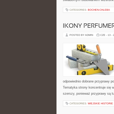
CATEGORIES:
BOCHEN-CHLEBA
IKONY PERFUME
POSTED BY ADMIN
CZE - 13 -
odpowiednio dobrane przyprawy pot
Tematyka strony koncentruje się wo
szerszy, ponieważ przyprawy są t
CATEGORIES:
WIEJSKIE HISTORIE