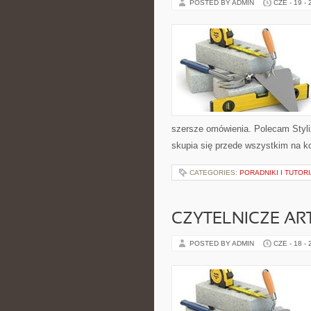
POSTED BY ADMIN
CZE - 19 -
szersze omówienia. Polecam Styli
skupia się przede wszystkim na k
CATEGORIES:
PORADNIKI I TUTOR
CZYTELNICZE AR
POSTED BY ADMIN
CZE - 18 -