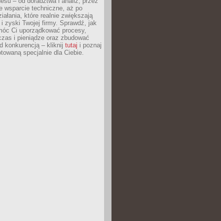
esu – od doradztwa i analiz, przez
 wsparcie techniczne, aż po
iałania, które realnie zwiększają
i zyski Twojej firmy. Sprawdź, jak
óc Ci uporządkować procesy,
czas i pieniądze oraz zbudować
 konkurencją – kliknij
tutaj
i poznaj
otowaną specjalnie dla Ciebie.