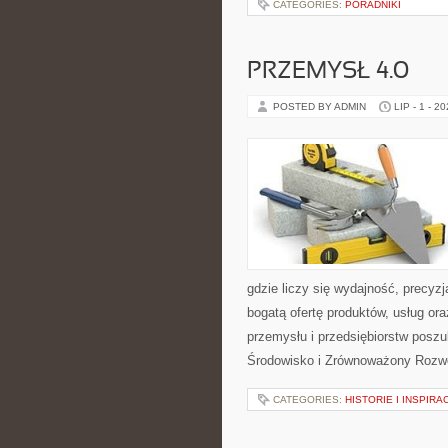
CATEGORIES:
PORADNIKI
PRZEMYSŁ 4.0
POSTED BY ADMIN
LIP - 1 - 2
gdzie liczy się wydajność, precy
bogatą ofertę produktów, usług or
przemysłu i przedsiębiorstw posz
Środowisko i Zrównoważony Rozw
CATEGORIES:
HISTORIE I INSPIRA