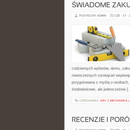
ŚWIADOME ZAK
POSTED BY ADMIN
CZE - 27 -
codziennych wyborów, domu, zakupó
nowoczesnych rozwiązań wspierając
przygotowana z myślą o osobach,
środowiskowe, ale jednocześnie [
CATEGORIES:
GRY Z MECHANIKĄ 
RECENZJE I POR