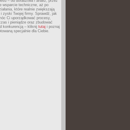
esu – od doradztwa i analiz, przez
 wsparcie techniczne, aż po
iałania, które realnie zwiększają
i zyski Twojej firmy. Sprawdź, jak
óc Ci uporządkować procesy,
czas i pieniądze oraz zbudować
 konkurencją – kliknij
tutaj
i poznaj
otowaną specjalnie dla Ciebie.