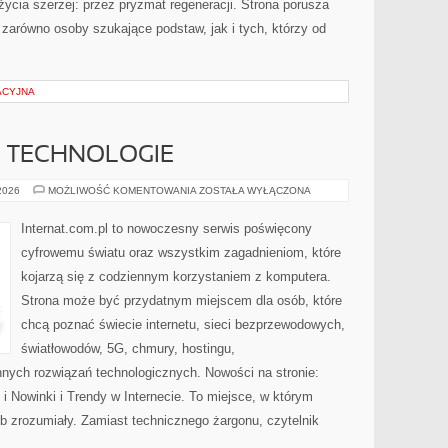
życia szerzej: przez pryzmat regeneracji. Strona porusza
zarówno osoby szukające podstaw, jak i tych, którzy od
ACYJNA
E TECHNOLOGIE
INTERNET
 2026
MOŻLIWOŚĆ KOMENTOWANIA
ZOSTAŁA WYŁĄCZONA
I
NOWE
TECHNOLOGIE
Internat.com.pl to nowoczesny serwis poświęcony
cyfrowemu światu oraz wszystkim zagadnieniom, które
kojarzą się z codziennym korzystaniem z komputera.
Strona może być przydatnym miejscem dla osób, które
chcą poznać świecie internetu, sieci bezprzewodowych,
światłowodów, 5G, chmury, hostingu,
nych rozwiązań technologicznych. Nowości na stronie:
 Nowinki i Trendy w Internecie. To miejsce, w którym
b zrozumiały. Zamiast technicznego żargonu, czytelnik