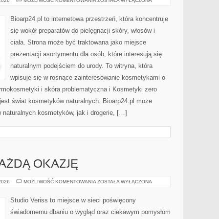
 2026
MOŻLIWOŚĆ KOMENTOWANIA
ZOSTAŁA WYŁĄCZONA
I
PORÓWNANIA
Bioarp24.pl to internetowa przestrzeń, która koncentruje
się wokół preparatów do pielęgnacji skóry, włosów i
ciała. Strona może być traktowana jako miejsce
prezentacji asortymentu dla osób, które interesują się
naturalnym podejściem do urody. To witryna, która
wpisuje się w rosnące zainteresowanie kosmetykami o
rmokosmetyki i skóra problematyczna i Kosmetyki zero
est świat kosmetyków naturalnych. Bioarp24.pl może
naturalnych kosmetyków, jak i drogerie, […]
KAŻDĄ OKAZJĘ
STYLIZACJE
 2026
MOŻLIWOŚĆ KOMENTOWANIA
ZOSTAŁA WYŁĄCZONA
NA
KAŻDĄ
OKAZJĘ
Studio Veriss to miejsce w sieci poświęcony
świadomemu dbaniu o wygląd oraz ciekawym pomysłom