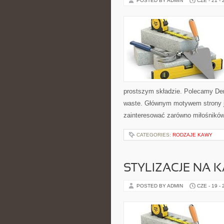
POSTED BY ADMIN
CZE - 21 -
prostszym składzie. Polecamy De
waste. Głównym motywem strony j
zainteresować zarówno miłośników 
CATEGORIES:
RODZAJE KAWY
STYLIZACJE NA 
POSTED BY ADMIN
CZE - 19 -