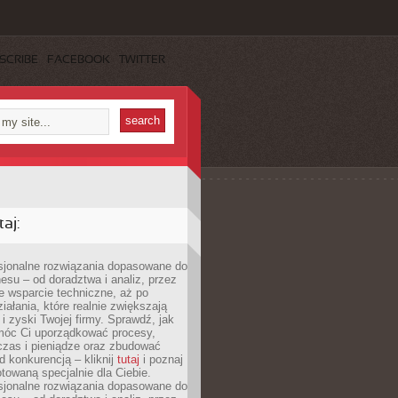
SCRIBE
FACEBOOK
TWITTER
aj:
esjonalne rozwiązania dopasowane do
esu – od doradztwa i analiz, przez
 wsparcie techniczne, aż po
iałania, które realnie zwiększają
i zyski Twojej firmy. Sprawdź, jak
óc Ci uporządkować procesy,
czas i pieniądze oraz zbudować
 konkurencją – kliknij
tutaj
i poznaj
otowaną specjalnie dla Ciebie.
esjonalne rozwiązania dopasowane do