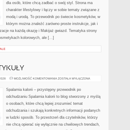
dla osób, które chcą zadbać o swój styl. Strona ma
charakter lifestylowy i łączy w sobie tematy związane z
modą i urodą. To przewodnik po świecie kosmetyków, w
którym można znaleźć zarówno proste instrukcje, jak i
zacje na każdą okazję i Makijaż gwiazd. Tematyka strony
osmetykach kolorowych, ale […]
IALE
TYKUŁY
CZYTELNICZE
 2026
MOŻLIWOŚĆ KOMENTOWANIA
ZOSTAŁA WYŁĄCZONA
ARTYKUŁY
Spalarnia kalorii – przystępny przewodnik po
odchudzaniu Spalarnia kalorii to blog stworzony z myślą
o osobach, które chcą lepiej zrozumieć temat
odchudzania i szukają konkretnych informacji podanych
w ludzki sposób. To przestrzeń dla czytelników, którzy
nie chcą opierać się wyłącznie na chwilowych trendach,