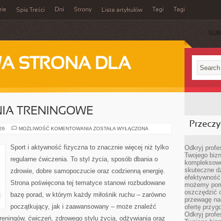
rie
Dni
Strony
Tagi
Tagi
Spis Treści
Lista artykułów
SUB
A STRONA DLA
NIA TRENINGOWE
Przeczyt
PLANY
026
MOŻLIWOŚĆ KOMENTOWANIA
ZOSTAŁA WYŁĄCZONA
I
WYZWANIA
TRENINGOWE
Sport i aktywność fizyczna to znacznie więcej niż tylko
Odkryj prof
Twojego bizn
regularne ćwiczenia. To styl życia, sposób dbania o
kompleksowe
skuteczne dz
zdrowie, dobre samopoczucie oraz codzienną energię.
efektywność 
Strona poświęcona tej tematyce stanowi rozbudowane
możemy pom
oszczędzić 
bazę porad, w którym każdy miłośnik ruchu – zarówno
przewagę nad
początkujący, jak i zaawansowany – może znaleźć
ofertę przyg
Odkryj prof
reningów, ćwiczeń, zdrowego stylu życia, odżywiania oraz