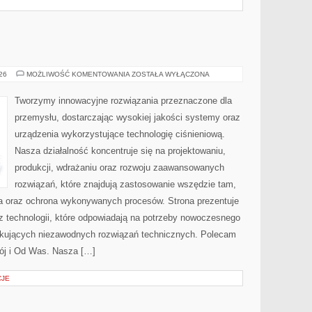
PRZEMYSŁ
026
MOŻLIWOŚĆ KOMENTOWANIA
ZOSTAŁA WYŁĄCZONA
4.0
Tworzymy innowacyjne rozwiązania przeznaczone dla
przemysłu, dostarczając wysokiej jakości systemy oraz
urządzenia wykorzystujące technologię ciśnieniową.
Nasza działalność koncentruje się na projektowaniu,
produkcji, wdrażaniu oraz rozwoju zaawansowanych
rozwiązań, które znajdują zastosowanie wszędzie tam,
zja oraz ochrona wykonywanych procesów. Strona prezentuje
az technologii, które odpowiadają na potrzeby nowoczesnego
ukujących niezawodnych rozwiązań technicznych. Polecam
ój i Od Was. Nasza […]
CJE