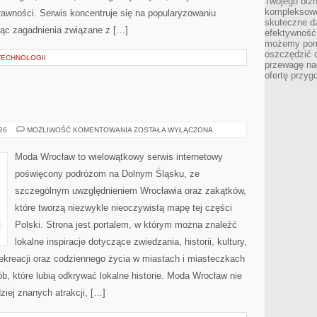
Twojego bizn
kompleksowe
rawności. Serwis koncentruje się na popularyzowaniu
skuteczne dz
jąc zagadnienia związane z […]
efektywność 
możemy pom
oszczędzić 
TECHNOLOGII
przewagę nad
ofertę przyg
JELENIA
026
MOŻLIWOŚĆ KOMENTOWANIA
ZOSTAŁA WYŁĄCZONA
GÓRA
Moda Wrocław to wielowątkowy serwis internetowy
poświęcony podróżom na Dolnym Śląsku, ze
szczególnym uwzględnieniem Wrocławia oraz zakątków,
które tworzą niezwykle nieoczywistą mapę tej części
Polski. Strona jest portalem, w którym można znaleźć
lokalne inspiracje dotyczące zwiedzania, historii, kultury,
 rekreacji oraz codziennego życia w miastach i miasteczkach
b, które lubią odkrywać lokalne historie. Moda Wrocław nie
ziej znanych atrakcji, […]