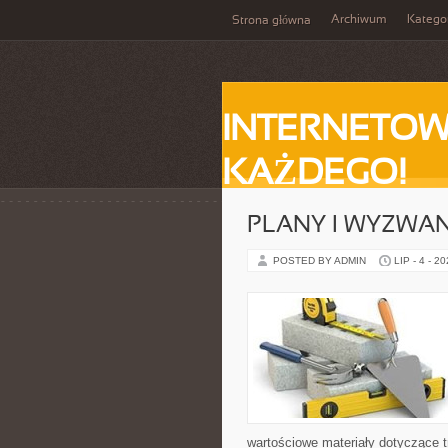
Archiwum
Katego
Strona główna
INTERNETOW
KAŻDEGO!
PLANY I WYZWA
POSTED BY ADMIN
LIP - 4 - 2
wartościowe materiały dotyczące t