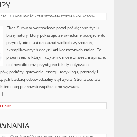
UPY
ŚWIADOME
 2026
MOŻLIWOŚĆ KOMENTOWANIA
ZOSTAŁA WYŁĄCZONA
ZAKUPY
Ekos-Sułów to wartościowy portal poświęcony życiu
bliżej natury, który pokazuje, że świadome podejście do
przyrody nie musi oznaczać wielkich wyrzeczeń,
skomplikowanych decyzji ani kosztownych zmian. To
przestrzeń, w którym czytelnik może znaleźć inspiracje,
ciekawostki oraz przystępne teksty dotyczące
w, podróży, gotowania, energii, recyklingu, przyrody i
ych bardziej odpowiedzialny styl życia. Strona została
 które chcą poznawać współczesne wyzwania
…]
LEGACY
ÓWNANIA
RECENZJE