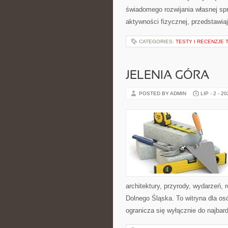
świadomego rozwijania własnej sp
aktywności fizycznej, przedstawia
CATEGORIES:
TESTY I RECENZJE 
JELENIA GÓRA
POSTED BY ADMIN
LIP - 2 - 2
architektury, przyrody, wydarzeń,
Dolnego Śląska. To witryna dla osó
ogranicza się wyłącznie do najbard