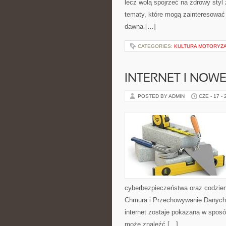
lecz wolą spojrzeć na zdrowy styl 
tematy, które mogą zainteresować 
dawna […]
CATEGORIES:
KULTURA MOTORYZ
INTERNET I NOW
POSTED BY ADMIN
CZE - 17 -
cyberbezpieczeństwa oraz codzien
Chmura i Przechowywanie Danych i
internet zostaje pokazana w sposó
może znaleźć […]