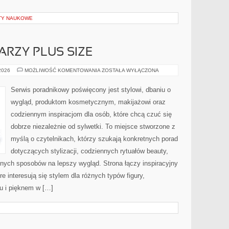
KTY NAUKOWE
ARZY PLUS SIZE
MAKIJAŻ
 2026
MOŻLIWOŚĆ KOMENTOWANIA
ZOSTAŁA WYŁĄCZONA
DLA
TWARZY
PLUS
Serwis poradnikowy poświęcony jest stylowi, dbaniu o
SIZE
wygląd, produktom kosmetycznym, makijażowi oraz
codziennym inspiracjom dla osób, które chcą czuć się
dobrze niezależnie od sylwetki. To miejsce stworzone z
myślą o czytelnikach, którzy szukają konkretnych porad
dotyczących stylizacji, codziennych rytuałów beauty,
ych sposobów na lepszy wygląd. Strona łączy inspiracyjny
e interesują się stylem dla różnych typów figury,
 i pięknem w […]