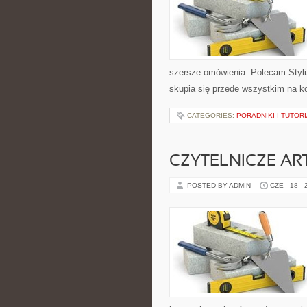
szersze omówienia. Polecam Styli
skupia się przede wszystkim na k
CATEGORIES:
PORADNIKI I TUTOR
CZYTELNICZE AR
POSTED BY ADMIN
CZE - 18 -