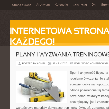
Archiwum
Kategorie
Dni
Stron
Strona główna
Spis Treści
INTERNETOWA STRONA
KAŻDEGO!
PLANY I WYZWANIA TRENINGOW
POSTED BY ADMIN
LIP - 4 - 2026
MOŻLIWOŚĆ KOMENTOWAN
Sport i aktywność fizyczna 
regularne ćwiczenia. To sty
zdrowie, dobre samopoczuci
Strona poświęcona tej tem
bazę porad, w którym każdy
początkujący, jak i zaawa
wartościowe materiały dotyczące treningów, ćwiczeń, zdrowego st