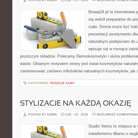
POSTED BY ADMIN
CZE - 21 - 2026
MOŻLIWOŚĆ KOMENTOWA
Bioarp24.pl to internetowa 
się wokół preparatów do pie
ciała. Strona może być tra
prezentacji asortymentu dla 
naturalnym podejściem do ur
wpisuje się w rosnące zai
prostszym składzie. Polecamy Dermokosmetyki i skóra problema
waste. Głównym motywem strony jest świat kosmetyków naturaln
zainteresować zarówno miłośników naturalnych kosmetyków, jak i 
CATEGORIES:
RODZAJE KAWY
STYLIZACJE NA KAŻDĄ OKAZJĘ
POSTED BY ADMIN
CZE - 19 - 2026
MOŻLIWOŚĆ KOMENTOWA
Studio Veriss to miejsce w
świadomemu dbaniu o wygl