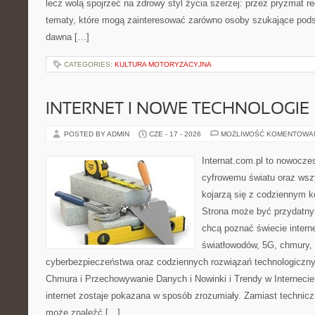
lecz wolą spojrzeć na zdrowy styl życia szerzej: przez pryzmat re
tematy, które mogą zainteresować zarówno osoby szukające podsta
dawna […]
CATEGORIES:
KULTURA MOTORYZACYJNA
INTERNET I NOWE TECHNOLOGIE
POSTED BY ADMIN
CZE - 17 - 2026
MOŻLIWOŚĆ KOMENTOWA
Internat.com.pl to nowocze
cyfrowemu światu oraz wsz
kojarzą się z codziennym 
Strona może być przydatny
chcą poznać świecie intern
światłowodów, 5G, chmury, 
cyberbezpieczeństwa oraz codziennych rozwiązań technologiczny
Chmura i Przechowywanie Danych i Nowinki i Trendy w Internecie
internet zostaje pokazana w sposób zrozumiały. Zamiast technicz
może znaleźć […]