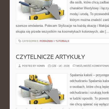
dla osób, które chcą zadbać
charakter lifestylowy i łąc
modą i urodą. To przewodn
którym można znaleźć zarówn
szersze omówienia. Polecam Stylizacje na każdą okazję i Makija
skupia się przede wszystkim na kosmetykach kolorowych, ale […
CATEGORIES:
PORADNIKI I TUTORIALE
CZYTELNICZE ARTYKUŁY
POSTED BY ADMIN
CZE - 18 - 2026
MOŻLIWOŚĆ KOMENTOWA
Spalarnia kalorii – przystę
odchudzaniu Spalarnia kalor
o osobach, które chcą lepi
odchudzania i szukają konk
w ludzki sposób. To przestr
nie chcą opierać się wyłąc