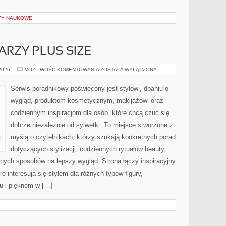
KTY NAUKOWE
ARZY PLUS SIZE
MAKIJAŻ
 2026
MOŻLIWOŚĆ KOMENTOWANIA
ZOSTAŁA WYŁĄCZONA
DLA
TWARZY
PLUS
Serwis poradnikowy poświęcony jest stylowi, dbaniu o
SIZE
wygląd, produktom kosmetycznym, makijażowi oraz
codziennym inspiracjom dla osób, które chcą czuć się
dobrze niezależnie od sylwetki. To miejsce stworzone z
myślą o czytelnikach, którzy szukają konkretnych porad
dotyczących stylizacji, codziennych rytuałów beauty,
ych sposobów na lepszy wygląd. Strona łączy inspiracyjny
e interesują się stylem dla różnych typów figury,
 i pięknem w […]