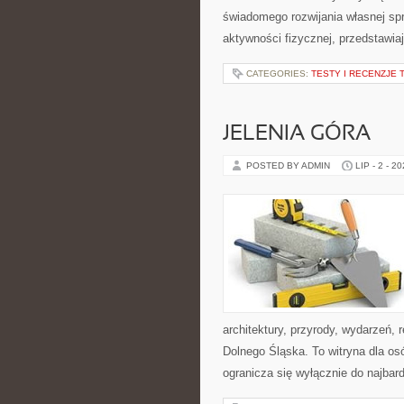
świadomego rozwijania własnej sp
aktywności fizycznej, przedstawia
CATEGORIES:
TESTY I RECENZJE 
JELENIA GÓRA
POSTED BY ADMIN
LIP - 2 - 2
architektury, przyrody, wydarzeń,
Dolnego Śląska. To witryna dla osó
ogranicza się wyłącznie do najbard