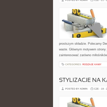
POSTED BY ADMIN
CZE - 21 -
prostszym składzie. Polecamy De
waste. Głównym motywem strony j
zainteresować zarówno miłośników 
CATEGORIES:
RODZAJE KAWY
STYLIZACJE NA 
POSTED BY ADMIN
CZE - 19 -