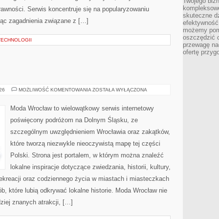
Twojego bizn
kompleksowe
rawności. Serwis koncentruje się na popularyzowaniu
skuteczne dz
jąc zagadnienia związane z […]
efektywność 
możemy pom
oszczędzić 
TECHNOLOGII
przewagę nad
ofertę przyg
JELENIA
026
MOŻLIWOŚĆ KOMENTOWANIA
ZOSTAŁA WYŁĄCZONA
GÓRA
Moda Wrocław to wielowątkowy serwis internetowy
poświęcony podróżom na Dolnym Śląsku, ze
szczególnym uwzględnieniem Wrocławia oraz zakątków,
które tworzą niezwykle nieoczywistą mapę tej części
Polski. Strona jest portalem, w którym można znaleźć
lokalne inspiracje dotyczące zwiedzania, historii, kultury,
 rekreacji oraz codziennego życia w miastach i miasteczkach
b, które lubią odkrywać lokalne historie. Moda Wrocław nie
ziej znanych atrakcji, […]