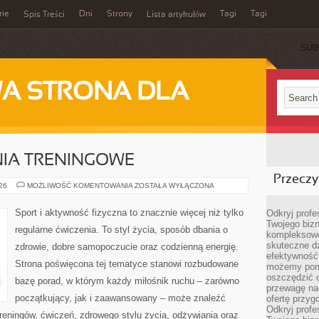
rie
Dni
Strony
Tagi
Tagi
Spis Treści
Lista artykułów
SUB
A STRONA DLA
NIA TRENINGOWE
Przeczyt
PLANY
026
MOŻLIWOŚĆ KOMENTOWANIA
ZOSTAŁA WYŁĄCZONA
I
WYZWANIA
TRENINGOWE
Sport i aktywność fizyczna to znacznie więcej niż tylko
Odkryj prof
Twojego bizn
regularne ćwiczenia. To styl życia, sposób dbania o
kompleksowe
skuteczne dz
zdrowie, dobre samopoczucie oraz codzienną energię.
efektywność 
Strona poświęcona tej tematyce stanowi rozbudowane
możemy pom
oszczędzić 
bazę porad, w którym każdy miłośnik ruchu – zarówno
przewagę nad
początkujący, jak i zaawansowany – może znaleźć
ofertę przyg
Odkryj prof
reningów, ćwiczeń, zdrowego stylu życia, odżywiania oraz