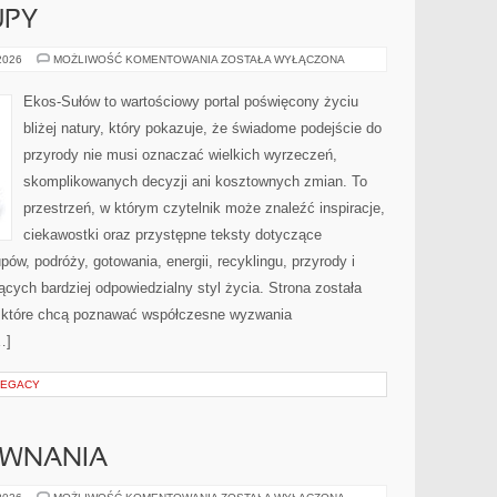
UPY
ŚWIADOME
 2026
MOŻLIWOŚĆ KOMENTOWANIA
ZOSTAŁA WYŁĄCZONA
ZAKUPY
Ekos-Sułów to wartościowy portal poświęcony życiu
bliżej natury, który pokazuje, że świadome podejście do
przyrody nie musi oznaczać wielkich wyrzeczeń,
skomplikowanych decyzji ani kosztownych zmian. To
przestrzeń, w którym czytelnik może znaleźć inspiracje,
ciekawostki oraz przystępne teksty dotyczące
w, podróży, gotowania, energii, recyklingu, przyrody i
ych bardziej odpowiedzialny styl życia. Strona została
 które chcą poznawać współczesne wyzwania
…]
LEGACY
ÓWNANIA
RECENZJE