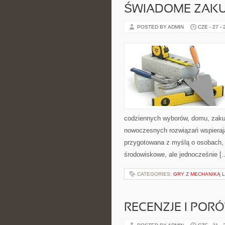
ŚWIADOME ZAK
POSTED BY ADMIN
CZE - 27 -
codziennych wyborów, domu, zakupó
nowoczesnych rozwiązań wspierając
przygotowana z myślą o osobach,
środowiskowe, ale jednocześnie [
CATEGORIES:
GRY Z MECHANIKĄ 
RECENZJE I POR