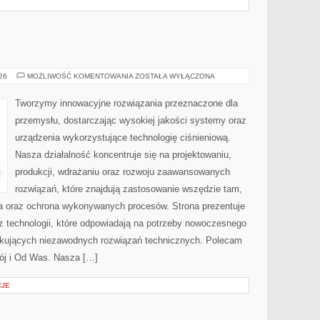
PRZEMYSŁ
026
MOŻLIWOŚĆ KOMENTOWANIA
ZOSTAŁA WYŁĄCZONA
4.0
Tworzymy innowacyjne rozwiązania przeznaczone dla
przemysłu, dostarczając wysokiej jakości systemy oraz
urządzenia wykorzystujące technologię ciśnieniową.
Nasza działalność koncentruje się na projektowaniu,
produkcji, wdrażaniu oraz rozwoju zaawansowanych
rozwiązań, które znajdują zastosowanie wszędzie tam,
zja oraz ochrona wykonywanych procesów. Strona prezentuje
az technologii, które odpowiadają na potrzeby nowoczesnego
ukujących niezawodnych rozwiązań technicznych. Polecam
ój i Od Was. Nasza […]
CJE