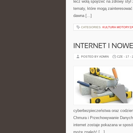
lecz wolą spojrzeć na zdrowy styl 
tematy, które mogą zainteresować 
dawna […]
CATEGORIES:
KULTURA MOTORYZ
INTERNET I NOW
POSTED BY ADMIN
CZE - 17 -
cyberbezpieczeństwa oraz codzien
Chmura i Przechowywanie Danych i
internet zostaje pokazana w sposó
może znaleźć […]