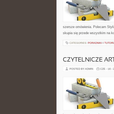
szersze omówienia. Polecam Styli
skupia się przede wszystkim na k
CATEGORIES:
PORADNIKI I TUTOR
CZYTELNICZE AR
POSTED BY ADMIN
CZE - 18 -