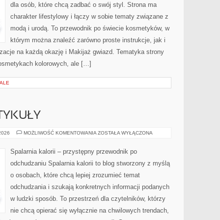
dla osób, które chcą zadbać o swój styl. Strona ma
charakter lifestylowy i łączy w sobie tematy związane z
modą i urodą. To przewodnik po świecie kosmetyków, w
którym można znaleźć zarówno proste instrukcje, jak i
zacje na każdą okazję i Makijaż gwiazd. Tematyka strony
osmetykach kolorowych, ale […]
IALE
TYKUŁY
CZYTELNICZE
 2026
MOŻLIWOŚĆ KOMENTOWANIA
ZOSTAŁA WYŁĄCZONA
ARTYKUŁY
Spalarnia kalorii – przystępny przewodnik po
odchudzaniu Spalarnia kalorii to blog stworzony z myślą
o osobach, które chcą lepiej zrozumieć temat
odchudzania i szukają konkretnych informacji podanych
w ludzki sposób. To przestrzeń dla czytelników, którzy
nie chcą opierać się wyłącznie na chwilowych trendach,