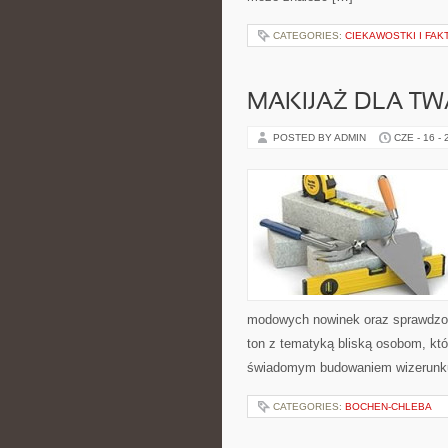
CATEGORIES:
CIEKAWOSTKI I FA
MAKIJAŻ DLA TW
POSTED BY ADMIN
CZE - 16 -
modowych nowinek oraz sprawdzon
ton z tematyką bliską osobom, któr
świadomym budowaniem wizerunku
CATEGORIES:
BOCHEN-CHLEBA