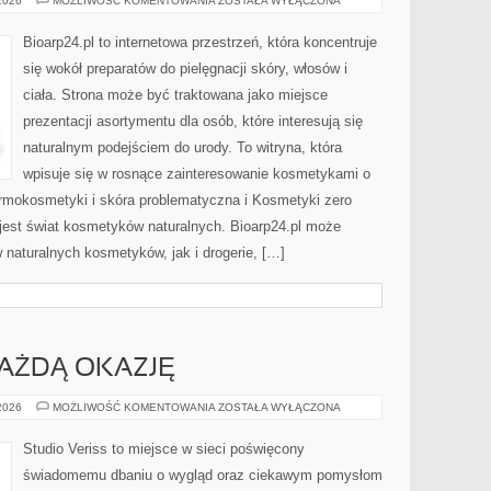
 2026
MOŻLIWOŚĆ KOMENTOWANIA
ZOSTAŁA WYŁĄCZONA
I
PORÓWNANIA
Bioarp24.pl to internetowa przestrzeń, która koncentruje
się wokół preparatów do pielęgnacji skóry, włosów i
ciała. Strona może być traktowana jako miejsce
prezentacji asortymentu dla osób, które interesują się
naturalnym podejściem do urody. To witryna, która
wpisuje się w rosnące zainteresowanie kosmetykami o
rmokosmetyki i skóra problematyczna i Kosmetyki zero
est świat kosmetyków naturalnych. Bioarp24.pl może
naturalnych kosmetyków, jak i drogerie, […]
KAŻDĄ OKAZJĘ
STYLIZACJE
 2026
MOŻLIWOŚĆ KOMENTOWANIA
ZOSTAŁA WYŁĄCZONA
NA
KAŻDĄ
OKAZJĘ
Studio Veriss to miejsce w sieci poświęcony
świadomemu dbaniu o wygląd oraz ciekawym pomysłom