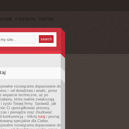
SCRIBE
FACEBOOK
TWITTER
aj:
esjonalne rozwiązania dopasowane do
esu – od doradztwa i analiz, przez
 wsparcie techniczne, aż po
iałania, które realnie zwiększają
i zyski Twojej firmy. Sprawdź, jak
óc Ci uporządkować procesy,
czas i pieniądze oraz zbudować
 konkurencją – kliknij
tutaj
i poznaj
otowaną specjalnie dla Ciebie.
esjonalne rozwiązania dopasowane do