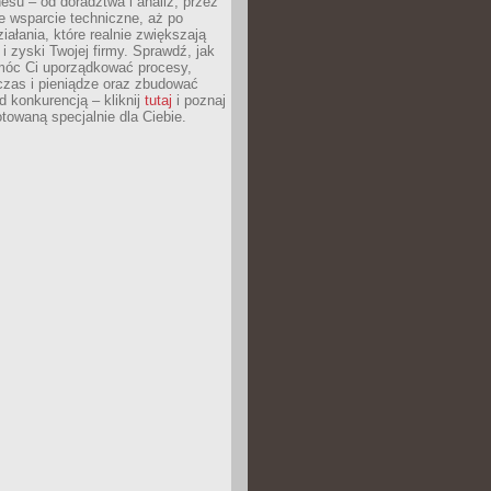
esu – od doradztwa i analiz, przez
 wsparcie techniczne, aż po
iałania, które realnie zwiększają
i zyski Twojej firmy. Sprawdź, jak
óc Ci uporządkować procesy,
czas i pieniądze oraz zbudować
 konkurencją – kliknij
tutaj
i poznaj
otowaną specjalnie dla Ciebie.