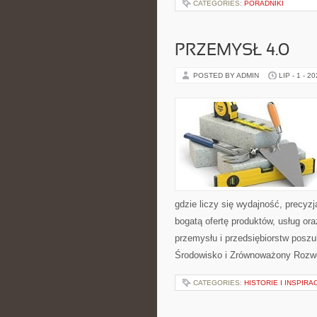
CATEGORIES:
PORADNIKI
PRZEMYSŁ 4.0
POSTED BY ADMIN
LIP - 1 - 2
gdzie liczy się wydajność, precy
bogatą ofertę produktów, usług or
przemysłu i przedsiębiorstw posz
Środowisko i Zrównoważony Rozw
CATEGORIES:
HISTORIE I INSPIRA