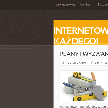
Archiwum
Katego
Strona główna
INTERNETOW
KAŻDEGO!
PLANY I WYZWA
POSTED BY ADMIN
LIP - 4 - 2
wartościowe materiały dotyczące t