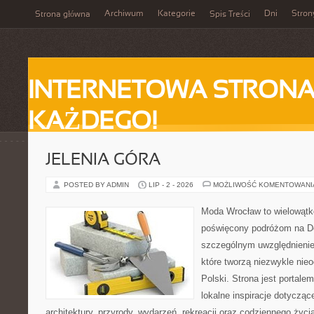
Archiwum
Kategorie
Dni
Stron
Strona główna
Spis Treści
INTERNETOWA STRONA
KAŻDEGO!
JELENIA GÓRA
POSTED BY ADMIN
LIP - 2 - 2026
MOŻLIWOŚĆ KOMENTOWAN
Moda Wrocław to wielowątk
poświęcony podróżom na D
szczególnym uwzględnienie
które tworzą niezwykle nie
Polski. Strona jest portal
lokalne inspiracje dotyczące
architektury, przyrody, wydarzeń, rekreacji oraz codziennego życ