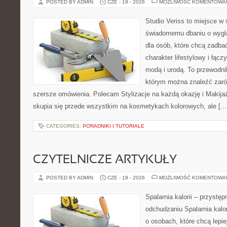
POSTED BY ADMIN
CZE - 19 - 2026
MOŻLIWOŚĆ KOMENTOWA
Studio Veriss to miejsce w
świadomemu dbaniu o wygl
dla osób, które chcą zadbać
charakter lifestylowy i łąc
modą i urodą. To przewodn
którym można znaleźć zarówn
szersze omówienia. Polecam Stylizacje na każdą okazję i Makija
skupia się przede wszystkim na kosmetykach kolorowych, ale […
CATEGORIES:
PORADNIKI I TUTORIALE
CZYTELNICZE ARTYKUŁY
POSTED BY ADMIN
CZE - 18 - 2026
MOŻLIWOŚĆ KOMENTOWA
Spalarnia kalorii – przystę
odchudzaniu Spalarnia kalor
o osobach, które chcą lepi