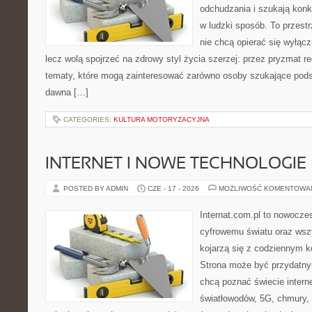
odchudzania i szukają konk
w ludzki sposób. To przestr
nie chcą opierać się wyłąc
lecz wolą spojrzeć na zdrowy styl życia szerzej: przez pryzmat re
tematy, które mogą zainteresować zarówno osoby szukające podsta
dawna […]
CATEGORIES:
KULTURA MOTORYZACYJNA
INTERNET I NOWE TECHNOLOGIE
POSTED BY ADMIN
CZE - 17 - 2026
MOŻLIWOŚĆ KOMENTOWA
Internat.com.pl to nowocze
cyfrowemu światu oraz wsz
kojarzą się z codziennym 
Strona może być przydatny
chcą poznać świecie intern
światłowodów, 5G, chmury, 