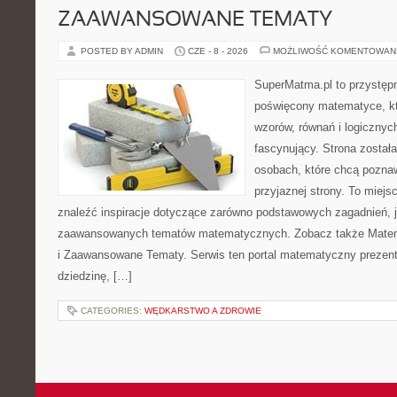
ZAAWANSOWANE TEMATY
POSTED BY ADMIN
CZE - 8 - 2026
MOŻLIWOŚĆ KOMENTOWAN
SuperMatma.pl to przystępn
poświęcony matematyce, któ
wzorów, równań i logicznyc
fascynujący. Strona został
osobach, które chcą poznaw
przyjaznej strony. To miej
znaleźć inspiracje dotyczące zarówno podstawowych zagadnień, ja
zaawansowanych tematów matematycznych. Zobacz także Mate
i Zaawansowane Tematy. Serwis ten portal matematyczny prezen
dziedzinę, […]
CATEGORIES:
WĘDKARSTWO A ZDROWIE