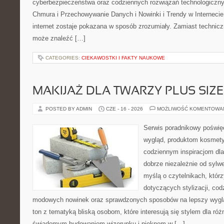
cyberbezpieczeństwa oraz codziennych rozwiązań technologiczny
Chmura i Przechowywanie Danych i Nowinki i Trendy w Internecie
internet zostaje pokazana w sposób zrozumiały. Zamiast technicz
może znaleźć […]
CATEGORIES:
CIEKAWOSTKI I FAKTY NAUKOWE
MAKIJAŻ DLA TWARZY PLUS SIZE
POSTED BY ADMIN
CZE - 16 - 2026
MOŻLIWOŚĆ KOMENTOWA
Serwis poradnikowy poświęc
wygląd, produktom kosmet
codziennym inspiracjom dla
dobrze niezależnie od sylwe
myślą o czytelnikach, któr
dotyczących stylizacji, cod
modowych nowinek oraz sprawdzonych sposobów na lepszy wygląd
ton z tematyką bliską osobom, które interesują się stylem dla róż
świadomym budowaniem wizerunku i pięknem w […]