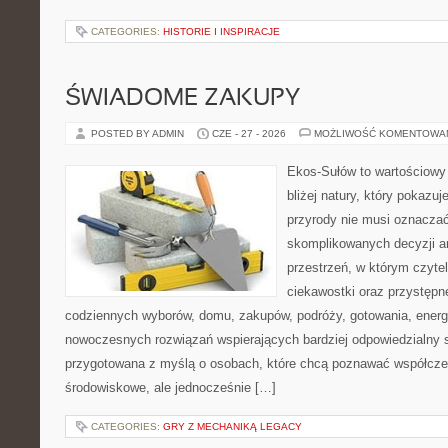
CATEGORIES:
HISTORIE I INSPIRACJE
ŚWIADOME ZAKUPY
POSTED BY ADMIN
CZE - 27 - 2026
MOŻLIWOŚĆ KOMENTOWA
Ekos-Sułów to wartościowy 
bliżej natury, który pokazu
przyrody nie musi oznaczać
skomplikowanych decyzji a
przestrzeń, w którym czytel
ciekawostki oraz przystępn
codziennych wyborów, domu, zakupów, podróży, gotowania, energii
nowoczesnych rozwiązań wspierających bardziej odpowiedzialny st
przygotowana z myślą o osobach, które chcą poznawać współcz
środowiskowe, ale jednocześnie […]
CATEGORIES:
GRY Z MECHANIKĄ LEGACY