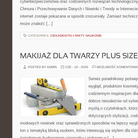
cyberbezpieczeństwa oraz codziennych rozwiązań technologiczny
Chmura i Przechowywanie Danych i Nowinki i Trendy w Internecie
internet zostaje pokazana w sposób zrozumiały. Zamiast technicz
może znaleźć […]
CATEGORIES:
CIEKAWOSTKI I FAKTY NAUKOWE
MAKIJAŻ DLA TWARZY PLUS SIZE
POSTED BY ADMIN
CZE - 16 - 2026
MOŻLIWOŚĆ KOMENTOWA
Serwis poradnikowy poświęc
wygląd, produktom kosmet
codziennym inspiracjom dla
dobrze niezależnie od sylwe
myślą o czytelnikach, któr
dotyczących stylizacji, cod
modowych nowinek oraz sprawdzonych sposobów na lepszy wygląd
ton z tematyką bliską osobom, które interesują się stylem dla róż
świadomym budowaniem wizerunku i pięknem w […]