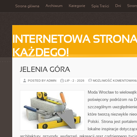
Archiwum
Kategorie
Dni
Stron
Strona główna
Spis Treści
INTERNETOWA STRONA
KAŻDEGO!
JELENIA GÓRA
POSTED BY ADMIN
LIP - 2 - 2026
MOŻLIWOŚĆ KOMENTOWAN
Moda Wrocław to wielowątk
poświęcony podróżom na D
szczególnym uwzględnienie
które tworzą niezwykle nie
Polski. Strona jest portal
lokalne inspiracje dotyczące
architektury, przyrody, wydarzeń, rekreacji oraz codziennego życ