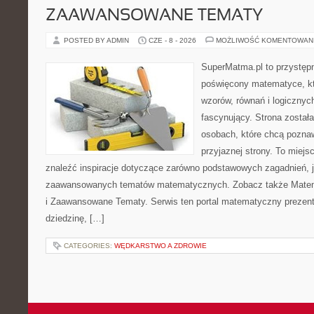
ZAAWANSOWANE TEMATY
POSTED BY ADMIN
CZE - 8 - 2026
MOŻLIWOŚĆ KOMENTOWAN
SuperMatma.pl to przystępn
poświęcony matematyce, któ
wzorów, równań i logicznyc
fascynujący. Strona został
osobach, które chcą poznaw
przyjaznej strony. To miej
znaleźć inspiracje dotyczące zarówno podstawowych zagadnień, ja
zaawansowanych tematów matematycznych. Zobacz także Mate
i Zaawansowane Tematy. Serwis ten portal matematyczny prezen
dziedzinę, […]
CATEGORIES:
WĘDKARSTWO A ZDROWIE