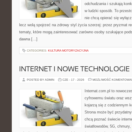
odchudzania i szukają konk
w ludzki sposób. To przestr
nie chcą opierać się wyłąc
lecz wolą spojrzeć na zdrowy styl życia szerzej: przez pryzmat re
tematy, które mogą zainteresować zarówno osoby szukające podsta
dawna […]
CATEGORIES:
KULTURA MOTORYZACYJNA
INTERNET I NOWE TECHNOLOGIE
POSTED BY ADMIN
CZE - 17 - 2026
MOŻLIWOŚĆ KOMENTOWA
Internat.com.pl to nowocze
cyfrowemu światu oraz wsz
kojarzą się z codziennym 
Strona może być przydatny
chcą poznać świecie intern
światłowodów, 5G, chmury, 