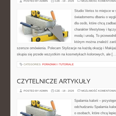
POSTED BY ADMIN
CZE - 19 - 2026
MOŻLIWOŚĆ KOMENTOWA
Studio Veriss to miejsce w
świadomemu dbaniu o wygl
dla osób, które chcą zadbać
charakter lifestylowy i łąc
modą i urodą. To przewodn
którym można znaleźć zarówn
szersze omówienia. Polecam Stylizacje na każdą okazję i Makija
skupia się przede wszystkim na kosmetykach kolorowych, ale […
CATEGORIES:
PORADNIKI I TUTORIALE
CZYTELNICZE ARTYKUŁY
POSTED BY ADMIN
CZE - 18 - 2026
MOŻLIWOŚĆ KOMENTOWA
Spalarnia kalorii – przystę
odchudzaniu Spalarnia kalor
o osobach, które chcą lepi