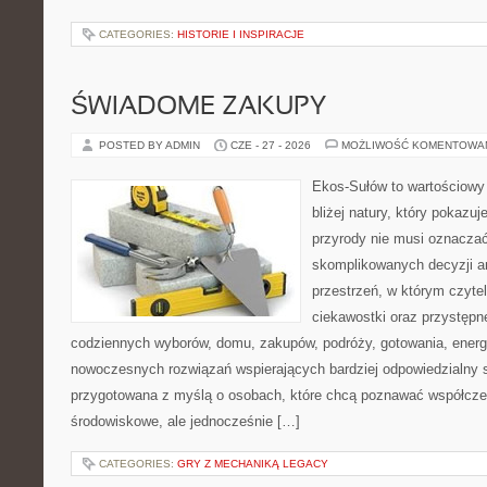
CATEGORIES:
HISTORIE I INSPIRACJE
ŚWIADOME ZAKUPY
POSTED BY ADMIN
CZE - 27 - 2026
MOŻLIWOŚĆ KOMENTOWA
Ekos-Sułów to wartościowy 
bliżej natury, który pokazu
przyrody nie musi oznaczać
skomplikowanych decyzji a
przestrzeń, w którym czytel
ciekawostki oraz przystępn
codziennych wyborów, domu, zakupów, podróży, gotowania, energii
nowoczesnych rozwiązań wspierających bardziej odpowiedzialny st
przygotowana z myślą o osobach, które chcą poznawać współcz
środowiskowe, ale jednocześnie […]
CATEGORIES:
GRY Z MECHANIKĄ LEGACY