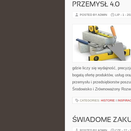
PRZEMYSŁ 4.0
POSTED BY ADMIN
LIP - 1 - 2
gdzie liczy się wydajność, precy
bogatą ofertę produktów, usług or
przemysłu i przedsiębiorstw posz
Środowisko i Zrównoważony Rozw
CATEGORIES:
HISTORIE I INSPIRA
ŚWIADOME ZAK
POSTED BY ADMIN
CZE - 27 -