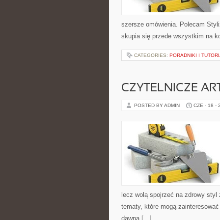
szersze omówienia. Polecam Styli
skupia się przede wszystkim na k
CATEGORIES:
PORADNIKI I TUTOR
CZYTELNICZE AR
POSTED BY ADMIN
CZE - 18 -
lecz wolą spojrzeć na zdrowy styl 
tematy, które mogą zainteresować 
dawna […]