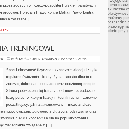
Twojego bizn
kompleksowe
up przestępczych w Rzeczypospolitej Polskiej, państwach
skuteczne dz
zynarodowej. Polecam Prawo kontra Mafia i Prawo kontra
efektywność 
możemy pom
dnienia związane […]
oszczędzić 
przewagę nad
ofertę przyg
MIECKI
NIA TRENINGOWE
PLANY
026
MOŻLIWOŚĆ KOMENTOWANIA
ZOSTAŁA WYŁĄCZONA
I
WYZWANIA
TRENINGOWE
Sport i aktywność fizyczna to znacznie więcej niż tylko
regularne ćwiczenia. To styl życia, sposób dbania o
zdrowie, dobre samopoczucie oraz codzienną energię.
Strona poświęcona tej tematyce stanowi rozbudowane
bazę porad, w którym każdy miłośnik ruchu – zarówno
początkujący, jak i zaawansowany – może znaleźć
reningów, ćwiczeń, zdrowego stylu życia, odżywiania oraz
rawności. Serwis koncentruje się na popularyzowaniu
jąc zagadnienia związane z […]