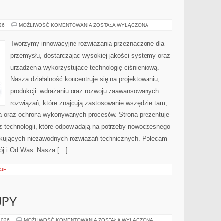
PRZEMYSŁ
026
MOŻLIWOŚĆ KOMENTOWANIA
ZOSTAŁA WYŁĄCZONA
4.0
Tworzymy innowacyjne rozwiązania przeznaczone dla
przemysłu, dostarczając wysokiej jakości systemy oraz
urządzenia wykorzystujące technologię ciśnieniową.
Nasza działalność koncentruje się na projektowaniu,
produkcji, wdrażaniu oraz rozwoju zaawansowanych
rozwiązań, które znajdują zastosowanie wszędzie tam,
zja oraz ochrona wykonywanych procesów. Strona prezentuje
az technologii, które odpowiadają na potrzeby nowoczesnego
ukujących niezawodnych rozwiązań technicznych. Polecam
ój i Od Was. Nasza […]
CJE
UPY
ŚWIADOME
 2026
MOŻLIWOŚĆ KOMENTOWANIA
ZOSTAŁA WYŁĄCZONA