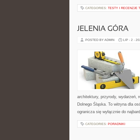
CATEGORIES:
TESTY I RECENZJE 
JELENIA GÓRA
POSTED BY ADMIN
LIP - 2 - 2
architektury, przyrody, wydarzeń,
Dolnego Śląska. To witryna dla osó
ogranicza się wyłącznie do najbard
CATEGORIES:
PORADNIKI