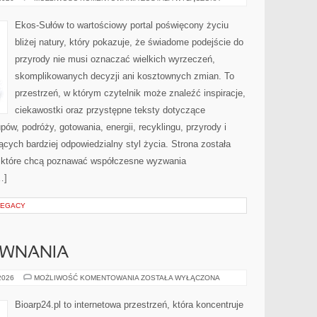
ZAKUPY
Ekos-Sułów to wartościowy portal poświęcony życiu
bliżej natury, który pokazuje, że świadome podejście do
przyrody nie musi oznaczać wielkich wyrzeczeń,
skomplikowanych decyzji ani kosztownych zmian. To
przestrzeń, w którym czytelnik może znaleźć inspiracje,
ciekawostki oraz przystępne teksty dotyczące
w, podróży, gotowania, energii, recyklingu, przyrody i
ych bardziej odpowiedzialny styl życia. Strona została
 które chcą poznawać współczesne wyzwania
…]
LEGACY
ÓWNANIA
RECENZJE
 2026
MOŻLIWOŚĆ KOMENTOWANIA
ZOSTAŁA WYŁĄCZONA
I
PORÓWNANIA
Bioarp24.pl to internetowa przestrzeń, która koncentruje