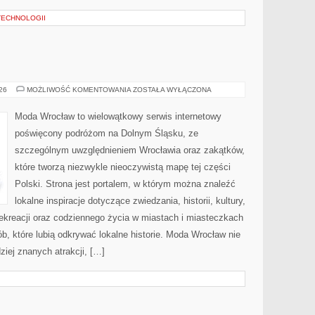
TECHNOLOGII
JELENIA
026
MOŻLIWOŚĆ KOMENTOWANIA
ZOSTAŁA WYŁĄCZONA
GÓRA
Moda Wrocław to wielowątkowy serwis internetowy
poświęcony podróżom na Dolnym Śląsku, ze
szczególnym uwzględnieniem Wrocławia oraz zakątków,
które tworzą niezwykle nieoczywistą mapę tej części
Polski. Strona jest portalem, w którym można znaleźć
lokalne inspiracje dotyczące zwiedzania, historii, kultury,
 rekreacji oraz codziennego życia w miastach i miasteczkach
b, które lubią odkrywać lokalne historie. Moda Wrocław nie
ziej znanych atrakcji, […]