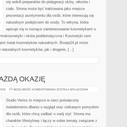
się wokół preparatów do pielęgnacji skóry, włosów i
ciała. Strona może być traktowana jako miejsce
prezentacji asortymentu dla osób, które interesują się
naturalnym podejściem do urody. To witryna, która
wpisuje się w rosnące zainteresowanie kosmetykami o
rmokosmetyki i skóra problematyczna i Kosmetyki zero
est świat kosmetyków naturalnych. Bioarp24.pl może
naturalnych kosmetyków, jak i drogerie, […]
KAŻDĄ OKAZJĘ
STYLIZACJE
 2026
MOŻLIWOŚĆ KOMENTOWANIA
ZOSTAŁA WYŁĄCZONA
NA
KAŻDĄ
OKAZJĘ
Studio Veriss to miejsce w sieci poświęcony
świadomemu dbaniu o wygląd oraz ciekawym pomysłom
dla osób, które chcą zadbać o swój styl. Strona ma
charakter lifestylowy i łączy w sobie tematy związane z