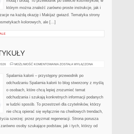
modą i urodą. To przewodnik po świecie kosmetyków, w
którym można znaleźć zarówno proste instrukcje, jak i
zacje na każdą okazję i Makijaż gwiazd. Tematyka strony
osmetykach kolorowych, ale […]
IALE
TYKUŁY
CZYTELNICZE
 2026
MOŻLIWOŚĆ KOMENTOWANIA
ZOSTAŁA WYŁĄCZONA
ARTYKUŁY
Spalarnia kalorii – przystępny przewodnik po
odchudzaniu Spalarnia kalorii to blog stworzony z myślą
o osobach, które chcą lepiej zrozumieć temat
odchudzania i szukają konkretnych informacji podanych
w ludzki sposób. To przestrzeń dla czytelników, którzy
nie chcą opierać się wyłącznie na chwilowych trendach,
życia szerzej: przez pryzmat regeneracji. Strona porusza
zarówno osoby szukające podstaw, jak i tych, którzy od