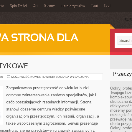
rie
Dni
Strony
Tagi
Tagi
Spis Treści
Lista artykułów
SUB
A STRONA DLA
OTYKOWE
Przeczyt
KARTELE
026
MOŻLIWOŚĆ KOMENTOWANIA
ZOSTAŁA WYŁĄCZONA
NARKOTYKOWE
Zorganizowana przestępczość od wielu lat budzi
Odkryj prof
Twojego bizn
ogromne zainteresowanie zarówno specjalistów, jak i
kompleksowe
skuteczne dz
osób poszukujących rzetelnych informacji. Strona
efektywność 
stanowi obszerne centrum wiedzy poświęcone
możemy pom
oszczędzić 
organizacjom przestępczym, ich historii, organizacji, a
przewagę nad
także współczesnym zagrożeniom. Serwis prezentuje
ofertę przyg
Odkryj prof
ncentrując się na przedstawieniu zjawisk związanych z