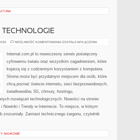
ACYJNA
E TECHNOLOGIE
INTERNET
 2026
MOŻLIWOŚĆ KOMENTOWANIA
ZOSTAŁA WYŁĄCZONA
I
NOWE
TECHNOLOGIE
Internat.com.pl to nowoczesny serwis poświęcony
cyfrowemu światu oraz wszystkim zagadnieniom, które
kojarzą się z codziennym korzystaniem z komputera.
Strona może być przydatnym miejscem dla osób, które
chcą poznać świecie internetu, sieci bezprzewodowych,
światłowodów, 5G, chmury, hostingu,
nych rozwiązań technologicznych. Nowości na stronie:
 Nowinki i Trendy w Internecie. To miejsce, w którym
b zrozumiały. Zamiast technicznego żargonu, czytelnik
KTY NAUKOWE