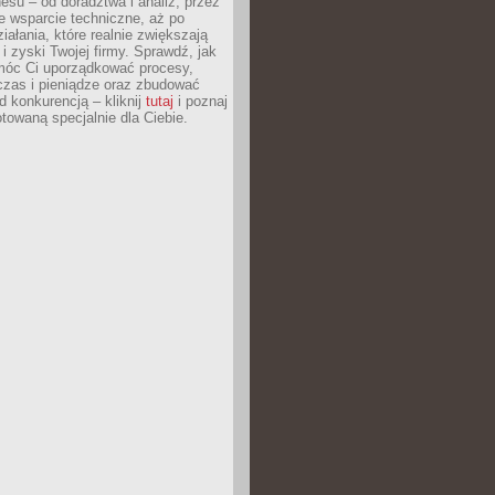
esu – od doradztwa i analiz, przez
 wsparcie techniczne, aż po
iałania, które realnie zwiększają
i zyski Twojej firmy. Sprawdź, jak
óc Ci uporządkować procesy,
czas i pieniądze oraz zbudować
 konkurencją – kliknij
tutaj
i poznaj
otowaną specjalnie dla Ciebie.