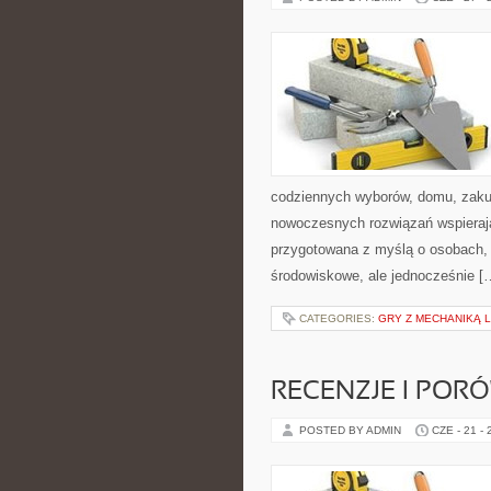
codziennych wyborów, domu, zakupó
nowoczesnych rozwiązań wspierając
przygotowana z myślą o osobach,
środowiskowe, ale jednocześnie [
CATEGORIES:
GRY Z MECHANIKĄ 
RECENZJE I POR
POSTED BY ADMIN
CZE - 21 -