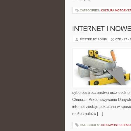
CATEGORIES:
KULTURA MOTORYZ
INTERNET I NOW
POSTED BY ADMIN
CZE - 17 -
cyberbezpieczeństwa oraz codzien
Chmura i Przechowywanie Danych i
internet zostaje pokazana w sposó
może znaleźć […]
CATEGORIES:
CIEKAWOSTKI I FA