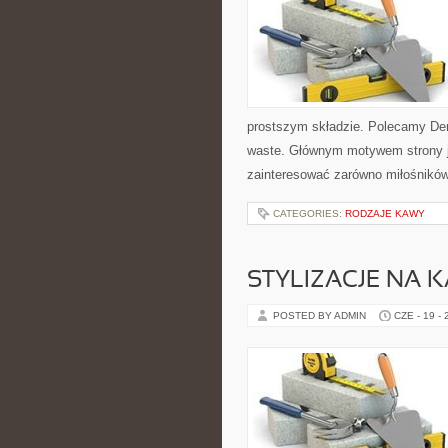
prostszym składzie. Polecamy De
waste. Głównym motywem strony j
zainteresować zarówno miłośników 
CATEGORIES:
RODZAJE KAWY
STYLIZACJE NA 
POSTED BY ADMIN
CZE - 19 -