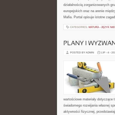
działalnością zorganizowanych gr
europejskich oraz na arenie międ
Mafia. Portal opisuje istotne zaga
CATEGORIES:
MATURA - JĘZYK NIE
PLANY I WYZWA
POSTED BY ADMIN
LIP - 4 - 2
wartościowe materiały dotyczące t
świadomego rozwijania własnej sp
aktywności fizycznej, przedstawia