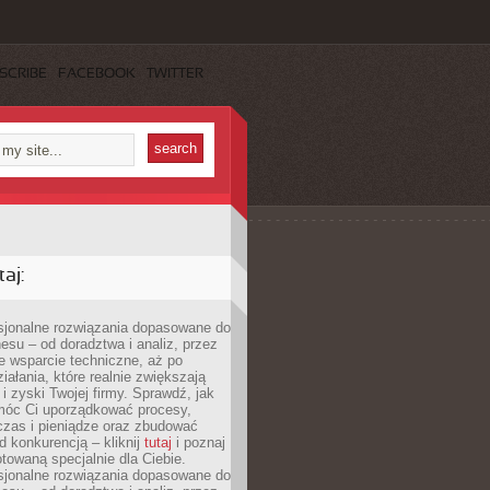
SCRIBE
FACEBOOK
TWITTER
aj:
esjonalne rozwiązania dopasowane do
esu – od doradztwa i analiz, przez
 wsparcie techniczne, aż po
iałania, które realnie zwiększają
i zyski Twojej firmy. Sprawdź, jak
óc Ci uporządkować procesy,
czas i pieniądze oraz zbudować
 konkurencją – kliknij
tutaj
i poznaj
otowaną specjalnie dla Ciebie.
esjonalne rozwiązania dopasowane do