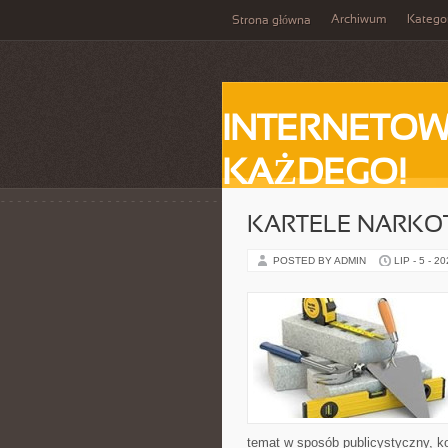
Archiwum
Katego
Strona główna
INTERNETOW
KAŻDEGO!
KARTELE NARK
POSTED BY ADMIN
LIP - 5 - 2
temat w sposób publicystyczny, ko