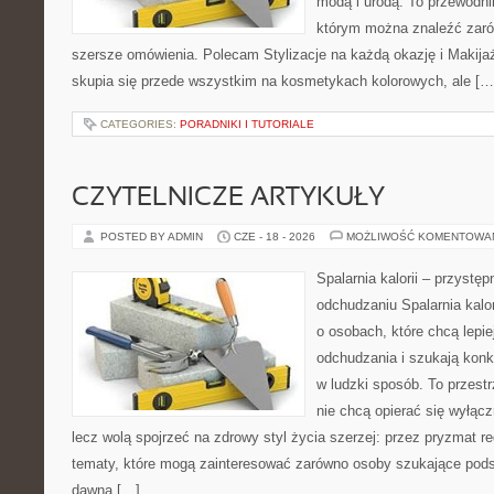
modą i urodą. To przewodn
którym można znaleźć zarówn
szersze omówienia. Polecam Stylizacje na każdą okazję i Makija
skupia się przede wszystkim na kosmetykach kolorowych, ale […
CATEGORIES:
PORADNIKI I TUTORIALE
CZYTELNICZE ARTYKUŁY
POSTED BY ADMIN
CZE - 18 - 2026
MOŻLIWOŚĆ KOMENTOWA
Spalarnia kalorii – przystę
odchudzaniu Spalarnia kalor
o osobach, które chcą lepi
odchudzania i szukają konk
w ludzki sposób. To przestr
nie chcą opierać się wyłąc
lecz wolą spojrzeć na zdrowy styl życia szerzej: przez pryzmat re
tematy, które mogą zainteresować zarówno osoby szukające podsta
dawna […]