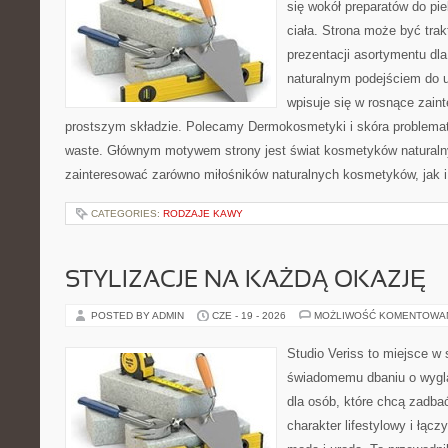
się wokół preparatów do pie
ciała. Strona może być tra
prezentacji asortymentu dla 
naturalnym podejściem do ur
wpisuje się w rosnące zai
prostszym składzie. Polecamy Dermokosmetyki i skóra problema
waste. Głównym motywem strony jest świat kosmetyków naturaln
zainteresować zarówno miłośników naturalnych kosmetyków, jak i 
CATEGORIES:
RODZAJE KAWY
STYLIZACJE NA KAŻDĄ OKAZJĘ
POSTED BY ADMIN
CZE - 19 - 2026
MOŻLIWOŚĆ KOMENTOWA
Studio Veriss to miejsce w
świadomemu dbaniu o wygl
dla osób, które chcą zadbać
charakter lifestylowy i łąc