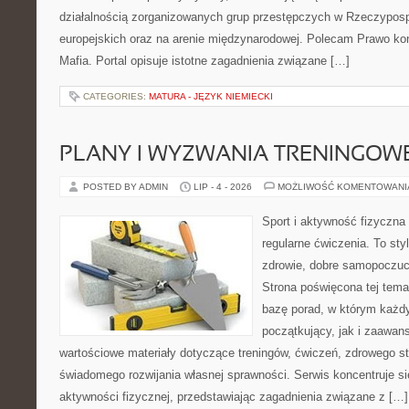
działalnością zorganizowanych grup przestępczych w Rzeczypospo
europejskich oraz na arenie międzynarodowej. Polecam Prawo kon
Mafia. Portal opisuje istotne zagadnienia związane […]
CATEGORIES:
MATURA - JĘZYK NIEMIECKI
PLANY I WYZWANIA TRENINGOW
POSTED BY ADMIN
LIP - 4 - 2026
MOŻLIWOŚĆ KOMENTOWAN
Sport i aktywność fizyczna 
regularne ćwiczenia. To sty
zdrowie, dobre samopoczuci
Strona poświęcona tej tem
bazę porad, w którym każdy
początkujący, jak i zaawa
wartościowe materiały dotyczące treningów, ćwiczeń, zdrowego st
świadomego rozwijania własnej sprawności. Serwis koncentruje s
aktywności fizycznej, przedstawiając zagadnienia związane z […]