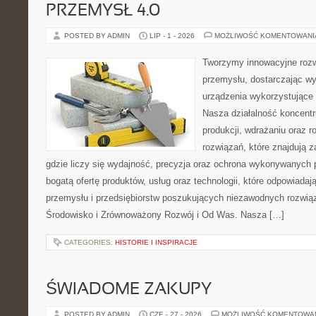
PRZEMYSŁ 4.0
POSTED BY ADMIN
LIP - 1 - 2026
MOŻLIWOŚĆ KOMENTOWAN
Tworzymy innowacyjne rozw
przemysłu, dostarczając wy
urządzenia wykorzystujące 
Nasza działalność koncentru
produkcji, wdrażaniu oraz
rozwiązań, które znajdują 
gdzie liczy się wydajność, precyzja oraz ochrona wykonywanych 
bogatą ofertę produktów, usług oraz technologii, które odpowiad
przemysłu i przedsiębiorstw poszukujących niezawodnych rozwi
Środowisko i Zrównoważony Rozwój i Od Was. Nasza […]
CATEGORIES:
HISTORIE I INSPIRACJE
ŚWIADOME ZAKUPY
POSTED BY ADMIN
CZE - 27 - 2026
MOŻLIWOŚĆ KOMENTOWA