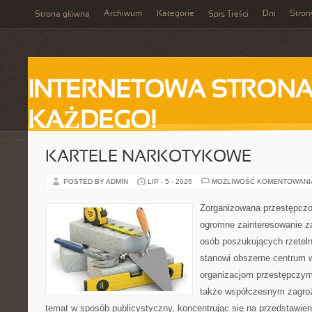
Archiwum
Kategorie
Dni
Stron
Strona główna
Spis Treści
INTERNETOWA STRONA
KAŻDEGO!
KARTELE NARKOTYKOWE
POSTED BY ADMIN
LIP - 5 - 2026
MOŻLIWOŚĆ KOMENTOWAN
Zorganizowana przestępczoś
ogromne zainteresowanie za
osób poszukujących rzeteln
stanowi obszerne centrum 
organizacjom przestępczym, i
także współczesnym zagroż
temat w sposób publicystyczny, koncentrując się na przedstawie