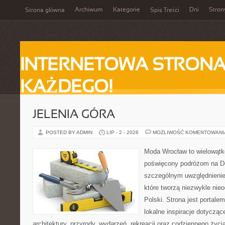
Archiwum
Kategorie
Dni
Stron
Strona główna
Spis Treści
INTERNETOWA STRONA
KAŻDEGO!
JELENIA GÓRA
POSTED BY ADMIN
LIP - 2 - 2026
MOŻLIWOŚĆ KOMENTOWAN
Moda Wrocław to wielowątk
poświęcony podróżom na D
szczególnym uwzględnienie
które tworzą niezwykle nie
Polski. Strona jest portal
lokalne inspiracje dotyczące
architektury, przyrody, wydarzeń, rekreacji oraz codziennego życ