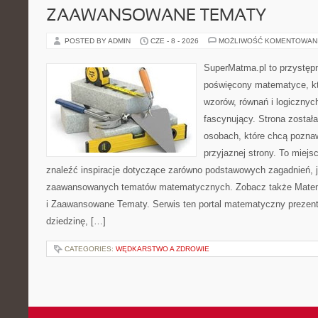
ZAAWANSOWANE TEMATY
POSTED BY ADMIN
CZE - 8 - 2026
MOŻLIWOŚĆ KOMENTOWAN
SuperMatma.pl to przystępn
poświęcony matematyce, któ
wzorów, równań i logicznyc
fascynujący. Strona został
osobach, które chcą poznaw
przyjaznej strony. To miej
znaleźć inspiracje dotyczące zarówno podstawowych zagadnień, ja
zaawansowanych tematów matematycznych. Zobacz także Mate
i Zaawansowane Tematy. Serwis ten portal matematyczny prezen
dziedzinę, […]
CATEGORIES:
WĘDKARSTWO A ZDROWIE