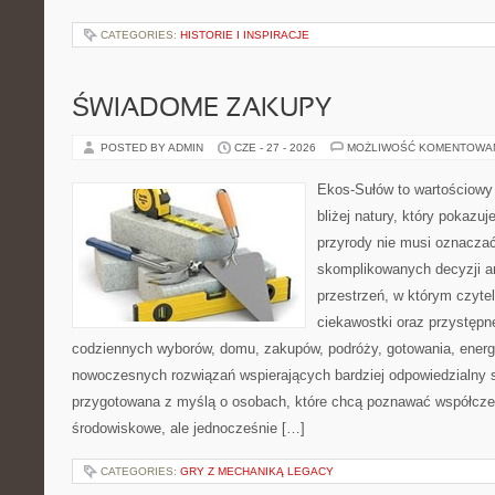
CATEGORIES:
HISTORIE I INSPIRACJE
ŚWIADOME ZAKUPY
POSTED BY ADMIN
CZE - 27 - 2026
MOŻLIWOŚĆ KOMENTOWA
Ekos-Sułów to wartościowy 
bliżej natury, który pokazu
przyrody nie musi oznaczać
skomplikowanych decyzji a
przestrzeń, w którym czytel
ciekawostki oraz przystępn
codziennych wyborów, domu, zakupów, podróży, gotowania, energii
nowoczesnych rozwiązań wspierających bardziej odpowiedzialny st
przygotowana z myślą o osobach, które chcą poznawać współcz
środowiskowe, ale jednocześnie […]
CATEGORIES:
GRY Z MECHANIKĄ LEGACY