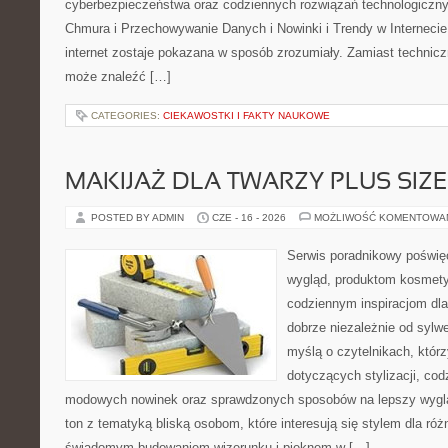
cyberbezpieczeństwa oraz codziennych rozwiązań technologiczny
Chmura i Przechowywanie Danych i Nowinki i Trendy w Internecie
internet zostaje pokazana w sposób zrozumiały. Zamiast technicz
może znaleźć […]
CATEGORIES:
CIEKAWOSTKI I FAKTY NAUKOWE
MAKIJAŻ DLA TWARZY PLUS SIZE
POSTED BY ADMIN
CZE - 16 - 2026
MOŻLIWOŚĆ KOMENTOWA
Serwis poradnikowy poświęc
wygląd, produktom kosmet
codziennym inspiracjom dla
dobrze niezależnie od sylwe
myślą o czytelnikach, któr
dotyczących stylizacji, cod
modowych nowinek oraz sprawdzonych sposobów na lepszy wygląd
ton z tematyką bliską osobom, które interesują się stylem dla róż
świadomym budowaniem wizerunku i pięknem w […]