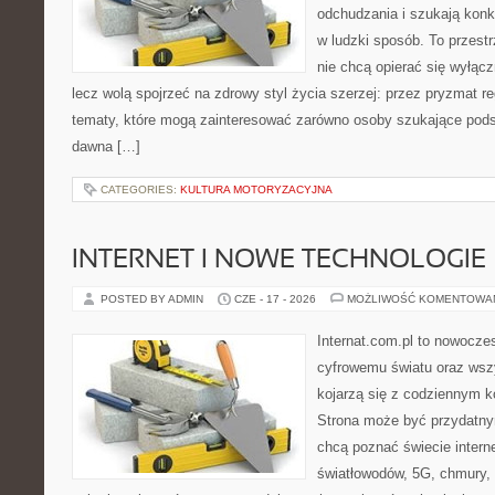
odchudzania i szukają konk
w ludzki sposób. To przestr
nie chcą opierać się wyłąc
lecz wolą spojrzeć na zdrowy styl życia szerzej: przez pryzmat re
tematy, które mogą zainteresować zarówno osoby szukające podsta
dawna […]
CATEGORIES:
KULTURA MOTORYZACYJNA
INTERNET I NOWE TECHNOLOGIE
POSTED BY ADMIN
CZE - 17 - 2026
MOŻLIWOŚĆ KOMENTOWA
Internat.com.pl to nowocze
cyfrowemu światu oraz wsz
kojarzą się z codziennym 
Strona może być przydatny
chcą poznać świecie intern
światłowodów, 5G, chmury, 