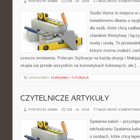
POSTED BY ADMIN
CZE - 19 - 2026
MOŻLIWOŚĆ KOMENTOWA
Studio Veriss to miejsce w
świadomemu dbaniu o wygl
dla osób, które chcą zadbać
charakter lifestylowy i łąc
modą i urodą. To przewodn
którym można znaleźć zarówn
szersze omówienia. Polecam Stylizacje na każdą okazję i Makija
skupia się przede wszystkim na kosmetykach kolorowych, ale […
CATEGORIES:
PORADNIKI I TUTORIALE
CZYTELNICZE ARTYKUŁY
POSTED BY ADMIN
CZE - 18 - 2026
MOŻLIWOŚĆ KOMENTOWA
Spalarnia kalorii – przystę
odchudzaniu Spalarnia kalor
o osobach, które chcą lepi