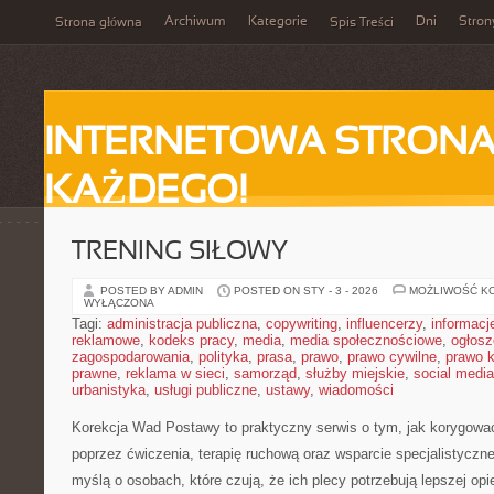
Archiwum
Kategorie
Dni
Stron
Strona główna
Spis Treści
INTERNETOWA STRONA
KAŻDEGO!
TRENING SIŁOWY
POSTED BY ADMIN
POSTED ON STY - 3 - 2026
MOŻLIWOŚĆ K
WYŁĄCZONA
Tagi:
administracja publiczna
,
copywriting
,
influencerzy
,
informacj
reklamowe
,
kodeks pracy
,
media
,
media społecznościowe
,
ogłosz
zagospodarowania
,
polityka
,
prasa
,
prawo
,
prawo cywilne
,
prawo 
prawne
,
reklama w sieci
,
samorząd
,
służby miejskie
,
social media
urbanistyka
,
usługi publiczne
,
ustawy
,
wiadomości
Korekcja Wad Postawy to praktyczny serwis o tym, jak korygować
poprzez ćwiczenia, terapię ruchową oraz wsparcie specjalistyczn
myślą o osobach, które czują, że ich plecy potrzebują lepszej opie