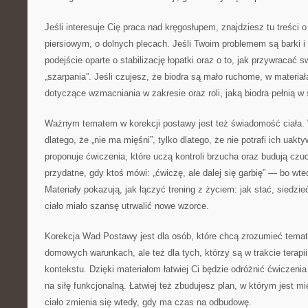
Jeśli interesuje Cię praca nad kręgosłupem, znajdziesz tu treści o
piersiowym, o dolnych plecach. Jeśli Twoim problemem są barki i
podejście oparte o stabilizację łopatki oraz o to, jak przywracać
„szarpania”. Jeśli czujesz, że biodra są mało ruchome, w materia
dotyczące wzmacniania w zakresie oraz roli, jaką biodra pełnią w 
Ważnym tematem w korekcji postawy jest też świadomość ciała. 
dlatego, że „nie ma mięśni”, tylko dlatego, że nie potrafi ich uakt
proponuje ćwiczenia, które uczą kontroli brzucha oraz budują czuc
przydatne, gdy ktoś mówi: „ćwiczę, ale dalej się garbię” — bo wt
Materiały pokazują, jak łączyć trening z życiem: jak stać, siedzi
ciało miało szansę utrwalić nowe wzorce.
Korekcja Wad Postawy jest dla osób, które chcą zrozumieć temat reh
domowych warunkach, ale też dla tych, którzy są w trakcie terapii
kontekstu. Dzięki materiałom łatwiej Ci będzie odróżnić ćwiczenia
na siłę funkcjonalną. Łatwiej też zbudujesz plan, w którym jest mi
ciało zmienia się wtedy, gdy ma czas na odbudowę.