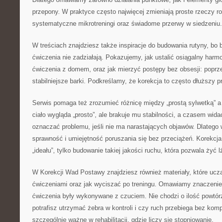
przepony. W praktyce często najwięcej zmieniają proste rzeczy ro
systematyczne mikrotreningi oraz świadome przerwy w siedzeniu.
W treściach znajdziesz także inspiracje do budowania rutyny, bo 
ćwiczenia nie zadziałają. Pokazujemy, jak ustalić osiągalny harm
ćwiczenia z domem, oraz jak mierzyć postępy bez obsesji: poprz
stabilniejsze barki. Podkreślamy, że korekcja to często dłuższy pr
Serwis pomaga też zrozumieć różnicę między „prostą sylwetką” 
ciało wygląda „prosto”, ale brakuje mu stabilności, a czasem wida
oznaczać problemu, jeśli nie ma narastających objawów. Dlatego w
sprawność i umiejętność poruszania się bez przeciążeń. Korekcja
„ideału”, tylko budowanie takiej jakości ruchu, która pozwala żyć l
W Korekcji Wad Postawy znajdziesz również materiały, które uczą,
ćwiczeniami oraz jak wyciszać po treningu. Omawiamy znaczenie k
ćwiczenia były wykonywane z czuciem. Nie chodzi o ilość powtórze
potrafisz utrzymać żebra w kontroli i czy ruch przebiega bez komp
szczególnie ważne w rehabilitacji, gdzie liczy się stopniowanie.