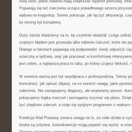
swój sens: jedne zadania mają zwiększać wyprost piersiowy, inne 
Pojawiają się też ćwiczenia uczące prawidłowego wzorca przysiadu,
wpływa na kręgosłup. Serwis pokazuje, jak łączyć aktywację, czę
by trening był kompletny.
Duży nacisk kładziemy na to, by czytelnik wiedział, czego unikać
częstym błędem jest przesada albo robienie ćwiczeń, które nie pa
Dlatego w tekstach pojawiają się podpowiedzi: kiedy odpuścić cię
ucieczkę w lędźwia, oraz jak pracować w komfortowej intensywno
jest celem, a najlepsza praca to taka, po której czujesz lekkość, 
W serwisie ważna jest też współpraca z profesjonalistą. Teksty 
konsultacji: jak opisać objawy, na co zwrócić uwagę, jakie pytani
zalecenia. Nie zastępujemy diagnozy, ale wspieramy proces: tłu
pokazujemy logikę ćwiczeń i pomagamy trzymać się planu. Dzięki 
być zlepkiem zaleceń, a staje się spójnym programem z realnym c
Korekcja Wad Postawy zwraca uwagę na to, że ciało działa w sys
biodra są sztywne, konsekwencje mogą pojawić się wyżej: w mied
Dlatego omawiamy zarówno działania punktowe, jak i elementy gl