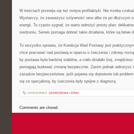
W treściach przewija się też motyw profilaktyki. Nie trzeba czekać,
Wystarczy, że zauważysz sztywność rano albo że po dłuższym s
energii. To często sygnał, że warto wdrożyć prosty plan: delikatn
siedzeniu. Serwis pomaga dobrać takie działania, które są łatwe 
To wszystko sprawia, że Korekcja Wad Postawy jest praktycznym
chce pracować nad postawą w oparciu o ćwiczenia i zdrowy rozsąd
by postawa była bardziej stabilna, a ciało działało lżej, znajdzies
pomagają budować zmianę bezpiecznie. Zanim jednak wdrożysz i
zasadzie bezpieczeństwa: jeśli pojawia się drętwienie lub proble
się ze specjalistą, by ćwiczenia były spójne z diagnozą.
CATEGORIES:
ZAGROŻENIA I ATAKI
Comments are closed.