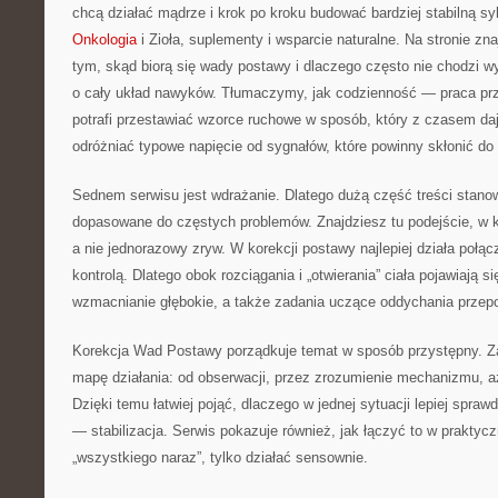
chcą działać mądrze i krok po kroku budować bardziej stabilną s
Onkologia
i Zioła, suplementy i wsparcie naturalne. Na stronie zn
tym, skąd biorą się wady postawy i dlaczego często nie chodzi wy
o cały układ nawyków. Tłumaczymy, jak codzienność — praca przy
potrafi przestawiać wzorce ruchowe w sposób, który z czasem daj
odróżniać typowe napięcie od sygnałów, które powinny skłonić do 
Sednem serwisu jest wdrażanie. Dlatego dużą część treści stano
dopasowane do częstych problemów. Znajdziesz tu podejście, w kt
a nie jednorazowy zryw. W korekcji postawy najlepiej działa połąc
kontrolą. Dlatego obok rozciągania i „otwierania” ciała pojawiają s
wzmacnianie głębokie, a także zadania uczące oddychania prze
Korekcja Wad Postawy porządkuje temat w sposób przystępny. Z
mapę działania: od obserwacji, przez zrozumienie mechanizmu, a
Dzięki temu łatwiej pojąć, dlaczego w jednej sytuacji lepiej sprawd
— stabilizacja. Serwis pokazuje również, jak łączyć to w praktyczn
„wszystkiego naraz”, tylko działać sensownie.