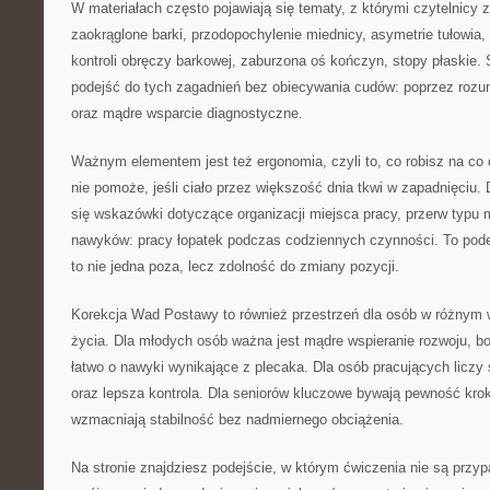
W materiałach często pojawiają się tematy, z którymi czytelnicy z
zaokrąglone barki, przodopochylenie miednicy, asymetrie tułowia,
kontroli obręczy barkowej, zaburzona oś kończyn, stopy płaskie. 
podejść do tych zagadnień bez obiecywania cudów: poprzez rozum
oraz mądre wsparcie diagnostyczne.
Ważnym elementem jest też ergonomia, czyli to, co robisz na co 
nie pomoże, jeśli ciało przez większość dnia tkwi w zapadnięciu. 
się wskazówki dotyczące organizacji miejsca pracy, przerw typu 
nawyków: pracy łopatek podczas codziennych czynności. To pode
to nie jedna poza, lecz zdolność do zmiany pozycji.
Korekcja Wad Postawy to również przestrzeń dla osób w różnym 
życia. Dla młodych osób ważna jest mądre wspieranie rozwoju, bo
łatwo o nawyki wynikające z plecaka. Dla osób pracujących liczy
oraz lepsza kontrola. Dla seniorów kluczowe bywają pewność kroku
wzmacniają stabilność bez nadmiernego obciążenia.
Na stronie znajdziesz podejście, w którym ćwiczenia nie są prz