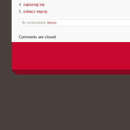
4.
zapoznaj się
5.
zobacz więcej
CATEGORIES:
ROLKI
Comments are closed.