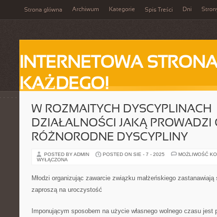
Archiwum
Kategorie
Dni
Stron
Strona główna
Spis Treści
INTERNETOWA STRONA
KAŻDEGO!
W ROZMAITYCH DYSCYPLINACH
DZIAŁALNOŚCI JAKĄ PROWADZI C
RÓŻNORODNE DYSCYPLINY
POSTED BY ADMIN
POSTED ON SIE - 7 - 2025
MOŻLIWOŚĆ K
WYŁĄCZONA
Młodzi organizując zawarcie związku małżeńskiego zastanawiają 
zaproszą na uroczystość
Imponującym sposobem na użycie własnego wolnego czasu jest p