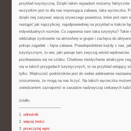
przykład turystyczną. Dzięki takim wypadom możemy faktycznie
wszystkim jest to dla nas imponująca zabawa, taka wycieczka. 
dzięki niej zażywać więcej ożywczego powietrza, które jest nam 
nastąpić jak najszybciej, najodpowiedniej na przykład w trakcie ł
indywidualnych rozmów. Co zapewnia nam taka turystyka? Takie 
oddziałuje zyskownie na atmosferę w grupie i zachęca do aktywnoś
pokoje zagadek – fajna zabawa. Prawdopodobnie każdy z nas, jak
turystycznym, to wie, jaki panuje tam zwyczaj wśród wędrowców. 
pozdrawiania się na szlaku. Chwilowo niesłychanie atrakcyjne zw
się w takich przygodach turystycznych, to na przykład witający się
tylko. Większość podróżników jest do siebie adekwatnie nastawion
zrozumienia, że mogą na nas liczyć. Na takich wycieczka możem
zwiedzaniem zaznajomić w zasadzie nadzwyczaj ciekawych ludzi
źródło:
———————————
1.
odnośnik
2.
więcej treści
3.
przeczytaj wpis