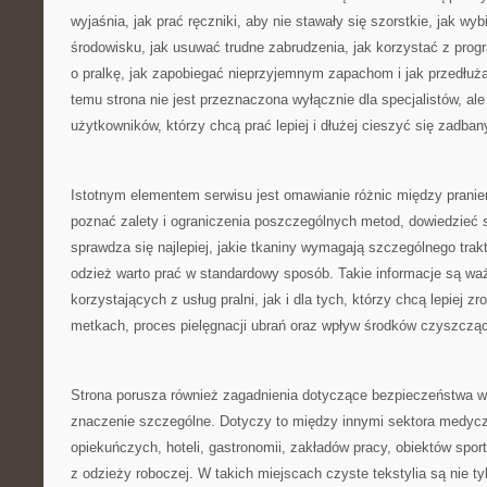
wyjaśnia, jak prać ręczniki, aby nie stawały się szorstkie, jak wyb
środowisku, jak usuwać trudne zabrudzenia, jak korzystać z prog
o pralkę, jak zapobiegać nieprzyjemnym zapachom i jak przedłuż
temu strona nie jest przeznaczona wyłącznie dla specjalistów, al
użytkowników, którzy chcą prać lepiej i dłużej cieszyć się zadban
Istotnym elementem serwisu jest omawianie różnic między pran
poznać zalety i ograniczenia poszczególnych metod, dowiedzieć s
sprawdza się najlepiej, jakie tkaniny wymagają szczególnego trak
odzież warto prać w standardowy sposób. Takie informacje są wa
korzystających z usług pralni, jak i dla tych, którzy chcą lepiej 
metkach, proces pielęgnacji ubrań oraz wpływ środków czyszczący
Strona porusza również zagadnienia dotyczące bezpieczeństwa w
znaczenie szczególne. Dotyczy to między innymi sektora medyc
opiekuńczych, hoteli, gastronomii, zakładów pracy, obiektów spor
z odzieży roboczej. W takich miejscach czyste tekstylia są nie tyl