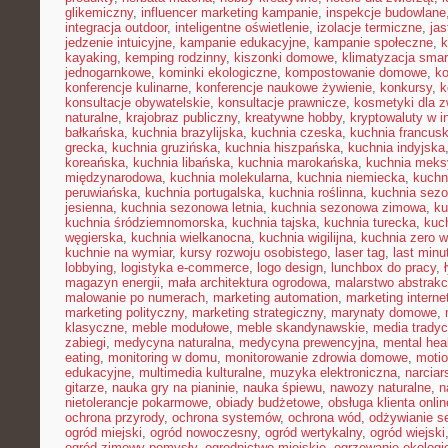
glikemiczny
,
influencer marketing kampanie
,
inspekcje budowlane
integracja outdoor
,
inteligentne oświetlenie
,
izolacje termiczne
,
jas
jedzenie intuicyjne
,
kampanie edukacyjne
,
kampanie społeczne
,
k
kayaking
,
kemping rodzinny
,
kiszonki domowe
,
klimatyzacja smar
jednogarnkowe
,
kominki ekologiczne
,
kompostowanie domowe
,
ko
konferencje kulinarne
,
konferencje naukowe żywienie
,
konkursy
,
k
konsultacje obywatelskie
,
konsultacje prawnicze
,
kosmetyki dla z
naturalne
,
krajobraz publiczny
,
kreatywne hobby
,
kryptowaluty w i
bałkańska
,
kuchnia brazylijska
,
kuchnia czeska
,
kuchnia francus
grecka
,
kuchnia gruzińska
,
kuchnia hiszpańska
,
kuchnia indyjska
koreańska
,
kuchnia libańska
,
kuchnia marokańska
,
kuchnia mek
międzynarodowa
,
kuchnia molekularna
,
kuchnia niemiecka
,
kuchni
peruwiańska
,
kuchnia portugalska
,
kuchnia roślinna
,
kuchnia sez
jesienna
,
kuchnia sezonowa letnia
,
kuchnia sezonowa zimowa
,
ku
kuchnia śródziemnomorska
,
kuchnia tajska
,
kuchnia turecka
,
kuc
węgierska
,
kuchnia wielkanocna
,
kuchnia wigilijna
,
kuchnia zero 
kuchnie na wymiar
,
kursy rozwoju osobistego
,
laser tag
,
last minu
lobbying
,
logistyka e-commerce
,
logo design
,
lunchbox do pracy
,
magazyn energii
,
mała architektura ogrodowa
,
malarstwo abstrakc
malowanie po numerach
,
marketing automation
,
marketing interne
marketing polityczny
,
marketing strategiczny
,
marynaty domowe
,
klasyczne
,
meble modułowe
,
meble skandynawskie
,
media tradyc
zabiegi
,
medycyna naturalna
,
medycyna prewencyjna
,
mental hea
eating
,
monitoring w domu
,
monitorowanie zdrowia domowe
,
motio
edukacyjne
,
multimedia kulturalne
,
muzyka elektroniczna
,
narcia
gitarze
,
nauka gry na pianinie
,
nauka śpiewu
,
nawozy naturalne
,
n
nietolerancje pokarmowe
,
obiady budżetowe
,
obsługa klienta onlin
ochrona przyrody
,
ochrona systemów
,
ochrona wód
,
odżywianie s
ogród miejski
,
ogród nowoczesny
,
ogród wertykalny
,
ogród wiejski
ogród zimowy pomysły
,
ogrodnictwo miejskie
,
ogrzewanie ekologi