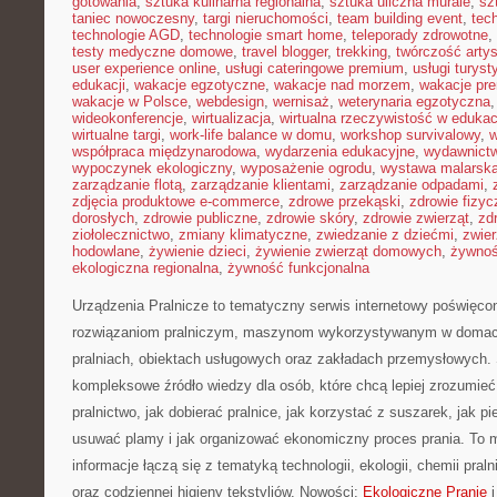
gotowania
,
sztuka kulinarna regionalna
,
sztuka uliczna murale
,
sz
taniec nowoczesny
,
targi nieruchomości
,
team building event
,
tec
technologie AGD
,
technologie smart home
,
teleporady zdrowotne
,
testy medyczne domowe
,
travel blogger
,
trekking
,
twórczość arty
user experience online
,
usługi cateringowe premium
,
usługi turys
edukacji
,
wakacje egzotyczne
,
wakacje nad morzem
,
wakacje pr
wakacje w Polsce
,
webdesign
,
wernisaż
,
weterynaria egzotyczna
wideokonferencje
,
wirtualizacja
,
wirtualna rzeczywistość w edukac
wirtualne targi
,
work-life balance w domu
,
workshop survivalowy
,
w
współpraca międzynarodowa
,
wydarzenia edukacyjne
,
wydawnictw
wypoczynek ekologiczny
,
wyposażenie ogrodu
,
wystawa malarsk
zarządzanie flotą
,
zarządzanie klientami
,
zarządzanie odpadami
,
zdjęcia produktowe e-commerce
,
zdrowe przekąski
,
zdrowie fizyc
dorosłych
,
zdrowie publiczne
,
zdrowie skóry
,
zdrowie zwierząt
,
zd
ziołolecznictwo
,
zmiany klimatyczne
,
zwiedzanie z dziećmi
,
zwie
hodowlane
,
żywienie dzieci
,
żywienie zwierząt domowych
,
żywno
ekologiczna regionalna
,
żywność funkcjonalna
Urządzenia Pralnicze to tematyczny serwis internetowy poświęcon
rozwiązaniom pralniczym, maszynom wykorzystywanym w domach,
pralniach, obiektach usługowych oraz zakładach przemysłowych. 
kompleksowe źródło wiedzy dla osób, które chcą lepiej zrozumieć,
pralnictwo, jak dobierać pralnice, jak korzystać z suszarek, jak p
usuwać plamy i jak organizować ekonomiczny proces prania. To 
informacje łączą się z tematyką technologii, ekologii, chemii pral
oraz codziennej higieny tekstyliów. Nowości:
Ekologiczne Pranie
i