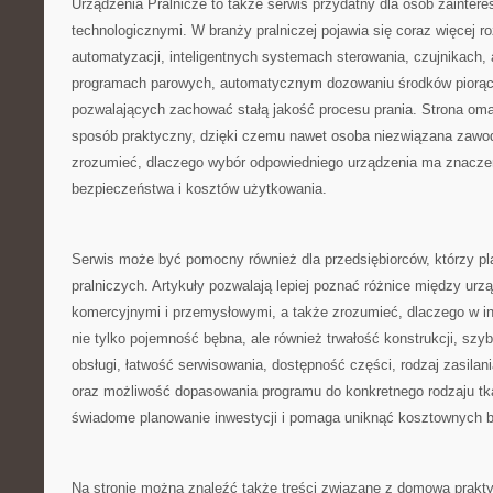
Urządzenia Pralnicze to także serwis przydatny dla osób zainte
technologicznymi. W branży pralniczej pojawia się coraz więcej r
automatyzacji, inteligentnych systemach sterowania, czujnikach, 
programach parowych, automatycznym dozowaniu środków piorąc
pozwalających zachować stałą jakość procesu prania. Strona oma
sposób praktyczny, dzięki czemu nawet osoba niezwiązana zawod
zrozumieć, dlaczego wybór odpowiedniego urządzenia ma znaczen
bezpieczeństwa i kosztów użytkowania.
Serwis może być pomocny również dla przedsiębiorców, którzy pl
pralniczych. Artykuły pozwalają lepiej poznać różnice między u
komercyjnymi i przemysłowymi, a także zrozumieć, dlaczego w in
nie tylko pojemność bębna, ale również trwałość konstrukcji, szy
obsługi, łatwość serwisowania, dostępność części, rodzaj zasilan
oraz możliwość dopasowania programu do konkretnego rodzaju tka
świadome planowanie inwestycji i pomaga uniknąć kosztownych b
Na stronie można znaleźć także treści związane z domową prakty