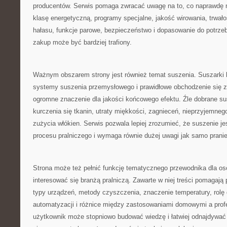
producentów. Serwis pomaga zwracać uwagę na to, co naprawdę 
klasę energetyczną, programy specjalne, jakość wirowania, trwało
hałasu, funkcje parowe, bezpieczeństwo i dopasowanie do potrze
zakup może być bardziej trafiony.
Ważnym obszarem strony jest również temat suszenia. Suszarki 
systemy suszenia przemysłowego i prawidłowe obchodzenie się z
ogromne znaczenie dla jakości końcowego efektu. Źle dobrane s
kurczenia się tkanin, utraty miękkości, zagnieceń, nieprzyjemne
zużycia włókien. Serwis pozwala lepiej zrozumieć, że suszenie je
procesu pralniczego i wymaga równie dużej uwagi jak samo pranie
Strona może też pełnić funkcję tematycznego przewodnika dla osó
interesować się branżą pralniczą. Zawarte w niej treści pomagaj
typy urządzeń, metody czyszczenia, znaczenie temperatury, rolę 
automatyzacji i różnice między zastosowaniami domowymi a prof
użytkownik może stopniowo budować wiedzę i łatwiej odnajdywać 