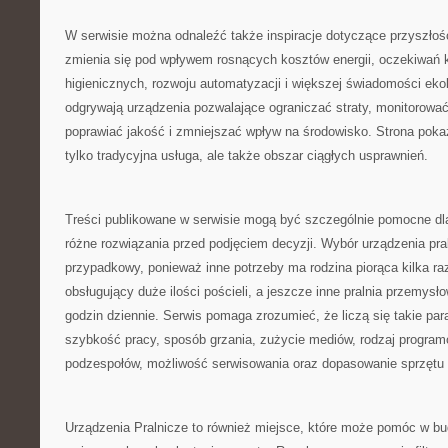
W serwisie można odnaleźć także inspiracje dotyczące przyszłośc
zmienia się pod wpływem rosnących kosztów energii, oczekiwań
higienicznych, rozwoju automatyzacji i większej świadomości ekol
odgrywają urządzenia pozwalające ograniczać straty, monitorować
poprawiać jakość i zmniejszać wpływ na środowisko. Strona pokazu
tylko tradycyjna usługa, ale także obszar ciągłych usprawnień.
Treści publikowane w serwisie mogą być szczególnie pomocne dl
różne rozwiązania przed podjęciem decyzji. Wybór urządzenia pra
przypadkowy, ponieważ inne potrzeby ma rodzina piorąca kilka raz
obsługujący duże ilości pościeli, a jeszcze inne pralnia przemysł
godzin dziennie. Serwis pomaga zrozumieć, że liczą się takie pa
szybkość pracy, sposób grzania, zużycie mediów, rodzaj progra
podzespołów, możliwość serwisowania oraz dopasowanie sprzętu do
Urządzenia Pralnicze to również miejsce, które może pomóc w 