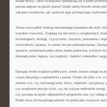
działał dłużej? Jakie rozwiązania sprawdzają się w pralni przemys
parowa wpływa na jakość prania? Dzięki takiej formule serwis jes
zakupem urządzenia, jak i podczas jego późniejszego użytkowani
Strona może pełnić funkcję internetowego poradnika dla osób, któ
szerokim znaczeniu. Znajdują się tam treści o urządzeniach, tkan
technologiach, ekologii, czyszczeniu, suszeniu, prasowaniu i organ
różnorodność sprawia, że serwis nie jest jednowymiarowy. Zamias
sprzęcie, przedstawia pełny obraz świata pralnictwa, w którym licz
doświadczenie, higiena, oszczędność, trwałość materiałów i wyg
Opisując temat urządzeń pralniczych, serwis zwraca uwagę na pra
często decydują o zadowoleniu z prania. Chodzi nie tylko o to, cz
również o to, czy zachowują kolor, fason, miękkość i przyjemny 
czy urządzenie pracuje cicho, czy nie zużywa nadmiernie energii,
czy pozwala na wybór odpowiednich programów oraz czy nadaje s
Dzięki temu strona pomaga patrzeć na pranie jako na proces wym