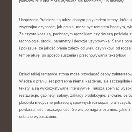
pierwszy rzut oka może wydawać się techniczny lub niszowy.
Urządzenia Pralnicze są także dobrym przykładem strony, która p
zwyczajna czynność, jak pranie, może być tematem bogatym, w
Za czystą koszulą, pachnącym ręcznikiem czy świeżą pościelą st
technologie, środki, parametry i decyzje użytkownika. Serwis po
i pokazuje, że jakość prania zależy od wielu czynników: od rodza
temperaturę, po sposób suszenia i przechowywania tekstyliów.
Dzięki takiej tematyce strona może przyciągać osoby zainter
Wiedza o praniu jest potrzebna niemal każdemu, ale szczególnie 
tekstylia są wykorzystywane intensywnie i muszą spełniać wysok
restauracje, gabinety, salony, zakłady produkcyjne, siłownie, oś
placówki medyczne potrzebują sprawnych rozwiązań pralniczych,
powtarzalność i oszczędność. Serwis pomaga zrozumieć, jakie z
dobrane wyposażenie.