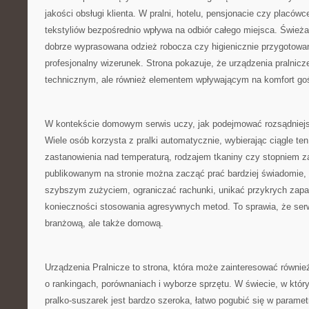
jakości obsługi klienta. W pralni, hotelu, pensjonacie czy placó
tekstyliów bezpośrednio wpływa na odbiór całego miejsca. Świeża 
dobrze wyprasowana odzież robocza czy higienicznie przygotowane
profesjonalny wizerunek. Strona pokazuje, że urządzenia pralnicz
technicznym, ale również elementem wpływającym na komfort goś
W kontekście domowym serwis uczy, jak podejmować rozsądniejs
Wiele osób korzysta z pralki automatycznie, wybierając ciągle t
zastanowienia nad temperaturą, rodzajem tkaniny czy stopniem z
publikowanym na stronie można zacząć prać bardziej świadomie, 
szybszym zużyciem, ograniczać rachunki, unikać przykrych zapa
konieczności stosowania agresywnych metod. To sprawia, że serw
branżową, ale także domową.
Urządzenia Pralnicze to strona, która może zainteresować równie
o rankingach, porównaniach i wyborze sprzętu. W świecie, w który
pralko-suszarek jest bardzo szeroka, łatwo pogubić się w paramet