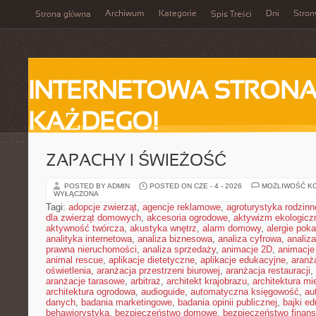
Archiwum
Kategorie
Dni
Stron
Strona główna
Spis Treści
INTERNETOWA STRONA
KAŻDEGO!
ZAPACHY I ŚWIEŻOŚĆ
POSTED BY ADMIN
POSTED ON CZE - 4 - 2026
MOŻLIWOŚĆ K
WYŁĄCZONA
Tagi:
adopcje zwierząt
,
agencje reklamowe
,
agroturystyka rodzinn
dla zwierząt domowych
,
akcesoria ogrodowe
,
aktywizm ekologicz
aktywność twórcza
,
akustyka wnętrz
,
alarm domowy
,
alergie pok
analityka internetowa
,
analiza biznesowa
,
analiza cyfrowa
,
analiz
prawna nieruchomości
,
analiza sprzedaży
,
animacje 2D
,
animacje
animal rescue
,
aplikacje dietetyczne
,
aplikacje edukacyjne
,
aranż
oświetlenia
,
aranżacja przestrzeni biurowej
,
aranżacja restauracji
,
aranżacje tarasowe
,
arbitraż
,
architekt krajobrazu
,
architektura m
architektura ogrodowa
,
audioguide
,
automatyczna księgowość
,
au
danych
,
badania marketingowe
,
badania opinii publicznej
,
bajki e
behawiorystyka
,
bezpieczeństwo domowe
,
bezpieczeństwo finans