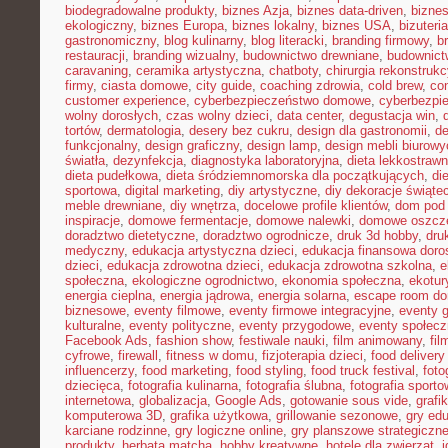
biodegradowalne produkty
,
biznes Azja
,
biznes data-driven
,
bizne
ekologiczny
,
biznes Europa
,
biznes lokalny
,
biznes USA
,
bizuter
gastronomiczny
,
blog kulinarny
,
blog literacki
,
branding firmowy
,
b
restauracji
,
branding wizualny
,
budownictwo drewniane
,
budownict
caravaning
,
ceramika artystyczna
,
chatboty
,
chirurgia rekonstrukc
firmy
,
ciasta domowe
,
city guide
,
coaching zdrowia
,
cold brew
,
co
customer experience
,
cyberbezpieczeństwo domowe
,
cyberbezpi
wolny dorosłych
,
czas wolny dzieci
,
data center
,
degustacja win
,
tortów
,
dermatologia
,
desery bez cukru
,
design dla gastronomii
,
de
funkcjonalny
,
design graficzny
,
design lamp
,
design mebli biurowy
światła
,
dezynfekcja
,
diagnostyka laboratoryjna
,
dieta lekkostraw
dieta pudełkowa
,
dieta śródziemnomorska dla początkujących
,
di
sportowa
,
digital marketing
,
diy artystyczne
,
diy dekoracje świąte
meble drewniane
,
diy wnętrza
,
docelowe profile klientów
,
dom pod 
inspiracje
,
domowe fermentacje
,
domowe nalewki
,
domowe oszcz
doradztwo dietetyczne
,
doradztwo ogrodnicze
,
druk 3d hobby
,
dru
medyczny
,
edukacja artystyczna dzieci
,
edukacja finansowa doro
dzieci
,
edukacja zdrowotna dzieci
,
edukacja zdrowotna szkolna
,
e
społeczna
,
ekologiczne ogrodnictwo
,
ekonomia społeczna
,
ekotur
energia cieplna
,
energia jądrowa
,
energia solarna
,
escape room d
biznesowe
,
eventy filmowe
,
eventy firmowe integracyjne
,
eventy 
kulturalne
,
eventy polityczne
,
eventy przygodowe
,
eventy społec
Facebook Ads
,
fashion show
,
festiwale nauki
,
film animowany
,
fi
cyfrowe
,
firewall
,
fitness w domu
,
fizjoterapia dzieci
,
food delivery
influencerzy
,
food marketing
,
food styling
,
food truck festival
,
foto
dziecięca
,
fotografia kulinarna
,
fotografia ślubna
,
fotografia sport
internetowa
,
globalizacja
,
Google Ads
,
gotowanie sous vide
,
grafi
komputerowa 3D
,
grafika użytkowa
,
grillowanie sezonowe
,
gry ed
karciane rodzinne
,
gry logiczne online
,
gry planszowe strategiczn
produkty
,
herbata matcha
,
hobby kreatywne
,
hotele dla zwierząt
,
i