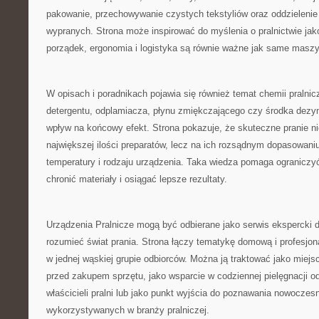
pakowanie, przechowywanie czystych tekstyliów oraz oddzielenie
wypranych. Strona może inspirować do myślenia o pralnictwie jak
porządek, ergonomia i logistyka są równie ważne jak same maszy
W opisach i poradnikach pojawia się również temat chemii pralnic
detergentu, odplamiacza, płynu zmiękczającego czy środka dez
wpływ na końcowy efekt. Strona pokazuje, że skuteczne pranie ni
największej ilości preparatów, lecz na ich rozsądnym dopasowaniu
temperatury i rodzaju urządzenia. Taka wiedza pomaga ograniczy
chronić materiały i osiągać lepsze rezultaty.
Urządzenia Pralnicze mogą być odbierane jako serwis ekspercki d
rozumieć świat prania. Strona łączy tematykę domową i profesjon
w jednej wąskiej grupie odbiorców. Można ją traktować jako miejs
przed zakupem sprzętu, jako wsparcie w codziennej pielęgnacji odz
właścicieli pralni lub jako punkt wyjścia do poznawania nowoczes
wykorzystywanych w branży pralniczej.