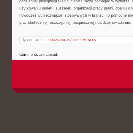
codziennej pielęgnacji tkanin. Serwis może pomagać w wyborze 
użytkowaniu pralek i suszarek, organizacji pracy pralni, dbaniu o 
nowoczesnych rozwiązań stosowanych w branży. To pomocne mie
prać skuteczniej, oszczędniej, bezpieczniej i bardziej świadomie.
CATEGORIES:
ORGANIZACJA ŚLUBU I WESELA
Comments are closed.