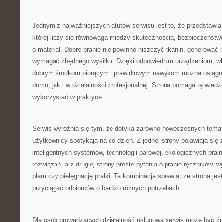
Jednym z najważniejszych atutów serwisu jest to, że przedstawia 
której liczy się równowaga między skutecznością, bezpieczeństw
o materiał. Dobre pranie nie powinno niszczyć tkanin, generować
wymagać zbędnego wysiłku. Dzięki odpowiednim urządzeniom, 
dobrym środkom piorącym i prawidłowym nawykom można osiągną
domu, jak i w działalności profesjonalnej. Strona pomaga tę wied
wykorzystać w praktyce.
Serwis wyróżnia się tym, że dotyka zarówno nowoczesnych temató
użytkownicy spotykają na co dzień. Z jednej strony pojawiają się
inteligentnych systemów, technologii parowej, ekologicznych pral
rozwiązań, a z drugiej strony proste pytania o pranie ręczników,
plam czy pielęgnację pralki. Ta kombinacja sprawia, że strona jes
przyciągać odbiorców o bardzo różnych potrzebach.
Dla osób prowadzących działalność usługową serwis może być źró