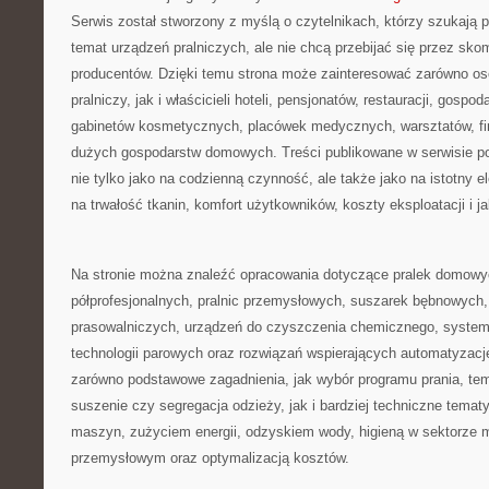
Serwis został stworzony z myślą o czytelnikach, którzy szukają p
temat urządzeń pralniczych, ale nie chcą przebijać się przez sk
producentów. Dzięki temu strona może zainteresować zarówno o
pralniczy, jak i właścicieli hoteli, pensjonatów, restauracji, gosp
gabinetów kosmetycznych, placówek medycznych, warsztatów, fi
dużych gospodarstw domowych. Treści publikowane w serwisie po
nie tylko jako na codzienną czynność, ale także jako na istotny 
na trwałość tkanin, komfort użytkowników, koszty eksploatacji i ja
Na stronie można znaleźć opracowania dotyczące pralek domowyc
półprofesjonalnych, pralnic przemysłowych, suszarek bębnowych, 
prasowalniczych, urządzeń do czyszczenia chemicznego, system
technologii parowych oraz rozwiązań wspierających automatyzację 
zarówno podstawowe zagadnienia, jak wybór programu prania, tem
suszenie czy segregacja odzieży, jak i bardziej techniczne tema
maszyn, zużyciem energii, odzyskiem wody, higieną w sektorze
przemysłowym oraz optymalizacją kosztów.