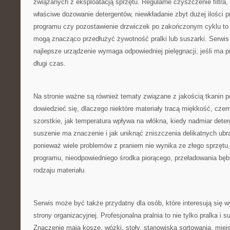
związanych z eksploatacją sprzętu. Regularne czyszczenie filtra,
właściwe dozowanie detergentów, niewkładanie zbyt dużej ilości 
programu czy pozostawienie drzwiczek po zakończonym cyklu to d
mogą znacząco przedłużyć żywotność pralki lub suszarki. Serwis
najlepsze urządzenie wymaga odpowiedniej pielęgnacji, jeśli ma 
długi czas.
Na stronie ważne są również tematy związane z jakością tkanin p
dowiedzieć się, dlaczego niektóre materiały tracą miękkość, czemu
szorstkie, jak temperatura wpływa na włókna, kiedy nadmiar dete
suszenie ma znaczenie i jak uniknąć zniszczenia delikatnych ubr
ponieważ wiele problemów z praniem nie wynika ze złego sprzętu,
programu, nieodpowiedniego środka piorącego, przeładowania bęb
rodzaju materiału.
Serwis może być także przydatny dla osób, które interesują się 
strony organizacyjnej. Profesjonalna pralnia to nie tylko pralka i s
Znaczenie mają kosze, wózki, stoły, stanowiska sortowania, miej