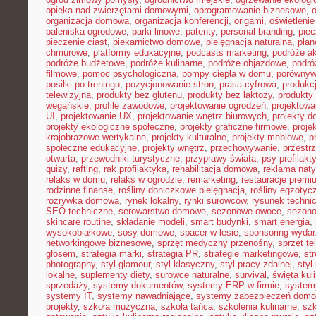
opieka nad zwierzętami domowymi
,
oprogramowanie biznesowe
,
organizacja domowa
,
organizacja konferencji
,
origami
,
oświetleni
paleniska ogrodowe
,
parki linowe
,
patenty
,
personal branding
,
piec
pieczenie ciast
,
piekarnictwo domowe
,
pielęgnacja naturalna
,
plan
chmurowe
,
platformy edukacyjne
,
podcasts marketing
,
podróże a
podróże budżetowe
,
podróże kulinarne
,
podróże objazdowe
,
podró
filmowe
,
pomoc psychologiczna
,
pompy ciepła w domu
,
porównyw
posiłki po treningu
,
pozycjonowanie stron
,
prasa cyfrowa
,
produkc
telewizyjna
,
produkty bez glutenu
,
produkty bez laktozy
,
produkty 
wegańskie
,
profile zawodowe
,
projektowanie ogrodzeń
,
projektowa
UI
,
projektowanie UX
,
projektowanie wnętrz biurowych
,
projekty 
projekty ekologiczne społeczne
,
projekty graficzne firmowe
,
proje
krajobrazowe wertykalne
,
projekty kulturalne
,
projekty meblowe
,
p
społeczne edukacyjne
,
projekty wnętrz
,
przechowywanie
,
przestr
otwarta
,
przewodniki turystyczne
,
przyprawy świata
,
psy profilakt
quizy
,
rafting
,
rak profilaktyka
,
rehabilitacja domowa
,
reklama nat
relaks w domu
,
relaks w ogrodzie
,
remarketing
,
restauracje premi
rodzinne finanse
,
rośliny doniczkowe pielęgnacja
,
rośliny egzotyc
rozrywka domowa
,
rynek lokalny
,
rynki surowców
,
rysunek techni
SEO techniczne
,
serowarstwo domowe
,
sezonowe owoce
,
sezon
skincare routine
,
składanie modeli
,
smart budynki
,
smart energia
,
wysokobiałkowe
,
sosy domowe
,
spacer w lesie
,
sponsoring wyda
networkingowe biznesowe
,
sprzęt medyczny przenośny
,
sprzęt te
głosem
,
strategia marki
,
strategia PR
,
strategie marketingowe
,
str
photography
,
styl glamour
,
styl klasyczny
,
styl pracy zdalnej
,
styl
lokalne
,
suplementy diety
,
surowce naturalne
,
survival
,
święta kul
sprzedaży
,
systemy dokumentów
,
systemy ERP w firmie
,
system
systemy IT
,
systemy nawadniające
,
systemy zabezpieczeń dom
projekty
,
szkoła muzyczna
,
szkoła tańca
,
szkolenia kulinarne
,
szk