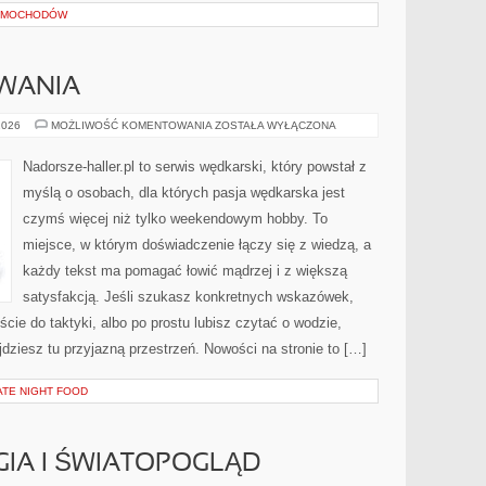
SAMOCHODÓW
WANIA
MIEJSCA
2026
MOŻLIWOŚĆ KOMENTOWANIA
ZOSTAŁA WYŁĄCZONA
WĘDKOWANIA
Nadorsze-haller.pl to serwis wędkarski, który powstał z
myślą o osobach, dla których pasja wędkarska jest
czymś więcej niż tylko weekendowym hobby. To
miejsce, w którym doświadczenie łączy się z wiedzą, a
każdy tekst ma pomagać łowić mądrzej i z większą
satysfakcją. Jeśli szukasz konkretnych wskazówek,
ie do taktyki, albo po prostu lubisz czytać o wodzie,
jdziesz tu przyjazną przestrzeń. Nowości na stronie to […]
ATE NIGHT FOOD
GIA I ŚWIATOPOGLĄD