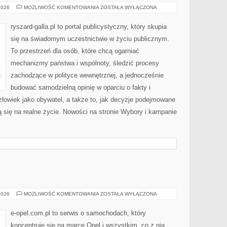
POLITYKA
2026
MOŻLIWOŚĆ KOMENTOWANIA
ZOSTAŁA WYŁĄCZONA
A
RELIGIA
I
ryszard-galla.pl to portal publicystyczny, który skupia
ŚWIATOPOGLĄD
się na świadomym uczestnictwie w życiu publicznym.
To przestrzeń dla osób, które chcą ogarniać
mechanizmy państwa i wspólnoty, śledzić procesy
zachodzące w polityce wewnętrznej, a jednocześnie
budować samodzielną opinię w oparciu o fakty i
łowiek jako obywatel, a także to, jak decyzje podejmowane
 się na realne życie. Nowości na stronie Wybory i kampanie
OPEL
2026
MOŻLIWOŚĆ KOMENTOWANIA
ZOSTAŁA WYŁĄCZONA
e-opel.com.pl to serwis o samochodach, który
koncentruje się na marce Opel i wszystkim, co z nią