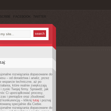
SCRIBE
FACEBOOK
TWITTER
aj:
esjonalne rozwiązania dopasowane do
esu – od doradztwa i analiz, przez
 wsparcie techniczne, aż po
iałania, które realnie zwiększają
i zyski Twojej firmy. Sprawdź, jak
óc Ci uporządkować procesy,
czas i pieniądze oraz zbudować
 konkurencją – kliknij
tutaj
i poznaj
otowaną specjalnie dla Ciebie.
esjonalne rozwiązania dopasowane do