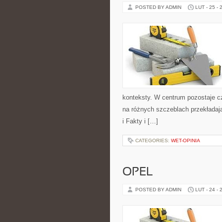
POSTED BY ADMIN
LUT - 25 - 
konteksty. W centrum pozostaje cz
na różnych szczeblach przekładają
i Fakty i […]
CATEGORIES:
WET-OPINIA
OPEL
POSTED BY ADMIN
LUT - 24 - 