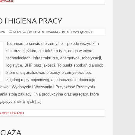
CHOWANIU
 I HIGIENA PRACY
BEZPIECZEŃSTWO
2026
MOŻLIWOŚĆ KOMENTOWANIA
ZOSTAŁA WYŁĄCZONA
I
HIGIENA
PRACY
Techneau to serwis o przemyśle – przede wszystkim
sektorze ciężkim, ale także o tym, co go wspiera:
technologiach, infrastrukturze, energetyce, robotyzacji,
logistyce, BHP oraz jakości. To punkt spotkań dla osób,
które chcą analizować procesy przemysłowe bez
zbędnej mgły pojęciowej, a jednocześnie doceniają
ictwo i Wydobycie i Wyzwania i Przyszłość Przemysłu
ia stoją zakłady, linia produkcyjna oraz agregaty, które
ających: skrajnych […]
 W ODCHUDZANIU
 CIĄŻA