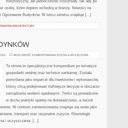
merytoryczny, ale jednocześnie zrozumiały, tak aby po
oraz osoby, które dopiero wchodzą w branżę. Nowości na
e i Ogrzewanie Budynków. W sercu serwisu znajduje […]
OŚNIKÓW ARCHITEKTURY
UDYNKÓW
OGRZEWANIE
2026
MOŻLIWOŚĆ KOMENTOWANIA
ZOSTAŁA WYŁĄCZONA
BUDYNKÓW
Ta strona to specjalistyczne kompendium po tematyce
gospodarki wodnej oraz technice sanitarnej. Została
pomyślana jako wsparcie dla inwestorów i wykonawców,
którzy chcą podejmować trafniejsze decyzje w obszarze
zarządzania wodami opadowymi. Treści są prowadzone
w duchu praktyki opartej na doświadczeniu, a nacisk
terenie. W centrum zainteresowania znajduje się woda jako
tnianie, transport oraz racjonalne zużycie. Równolegle
ia i oczyszczania: […]