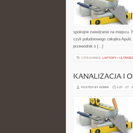
spokojne zwiedzanie na miejscu. 
czyli południowego zakątka Apulii,
przewodnik o […]
CATEGORIES:
LAPTOPY I ULTRAB
KANALIZACJA I 
POSTED BY ADMIN
LUT - 27 - 