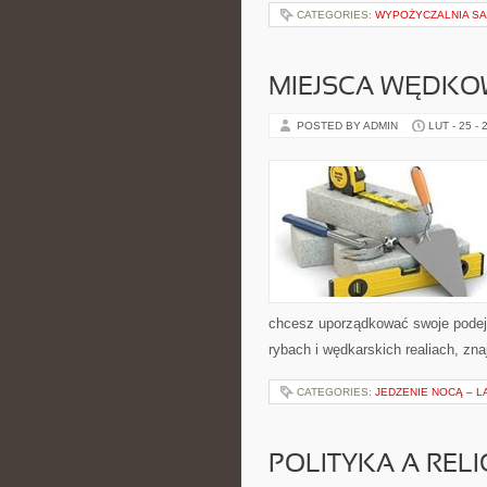
CATEGORIES:
WYPOŻYCZALNIA 
MIEJSCA WĘDKO
POSTED BY ADMIN
LUT - 25 - 
chcesz uporządkować swoje podejśc
rybach i wędkarskich realiach, zna
CATEGORIES:
JEDZENIE NOCĄ – L
POLITYKA A RELI