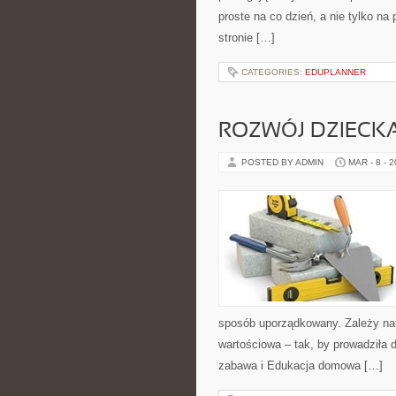
proste na co dzień, a nie tylko na
stronie […]
CATEGORIES:
EDUPLANNER
ROZWÓJ DZIECK
POSTED BY ADMIN
MAR - 8 - 
sposób uporządkowany. Zależy nam
wartościowa – tak, by prowadziła
zabawa i Edukacja domowa […]