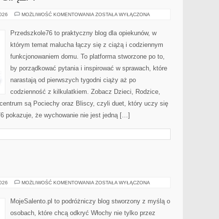
DZIECI,
2026
MOŻLIWOŚĆ KOMENTOWANIA
ZOSTAŁA WYŁĄCZONA
RODZICE,
CIĄŻA
Przedszkole76 to praktyczny blog dla opiekunów, w
którym temat malucha łączy się z ciążą i codziennym
funkcjonowaniem domu. To platforma stworzone po to,
by porządkować pytania i inspirować w sprawach, które
narastają od pierwszych tygodni ciąży aż po
codzienność z kilkulatkiem. Zobacz Dzieci, Rodzice,
centrum są Pociechy oraz Bliscy, czyli duet, który uczy się
6 pokazuje, że wychowanie nie jest jedną […]
PIEMONT
2026
MOŻLIWOŚĆ KOMENTOWANIA
ZOSTAŁA WYŁĄCZONA
MojeSalento.pl to podróżniczy blog stworzony z myślą o
osobach, które chcą odkryć Włochy nie tylko przez