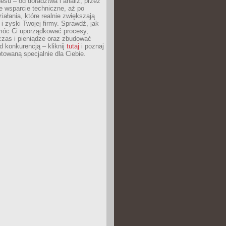
esu – od doradztwa i analiz, przez
 wsparcie techniczne, aż po
iałania, które realnie zwiększają
i zyski Twojej firmy. Sprawdź, jak
óc Ci uporządkować procesy,
czas i pieniądze oraz zbudować
 konkurencją – kliknij
tutaj
i poznaj
otowaną specjalnie dla Ciebie.