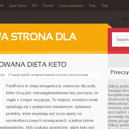
rie
Dni
Strony
Tagi
Tagi
Spis Treści
Lista artykułów
SUB
A STRONA DLA
LOWANA DIETA KETO
Przeczyt
CYKLICZNA
2026
MOŻLIWOŚĆ KOMENTOWANIA
ZOSTAŁA WYŁĄCZONA
I
CELOWANA
DIETA
FoodForce to sklep ketogeniczny stworzony dla osób,
Odkryj prof
KETO
Twojego bizn
które chcą jeść niskowęglowodanowo bez poczucia, że
kompleksowe
skuteczne dz
ciągle z czegoś rezygnują. To miejsce, w którym smak
efektywność 
spotykają się z podejściem świadomym: wybierasz
możemy pom
oszczędzić 
produkty, które wspierają styl życia oparty na
przewagę nad
wysokotłuszczowych rozwiązaniach, a jednocześnie
ofertę przyg
Odkryj prof
glowodanów. Jeśli szukasz przestrzeni, gdzie keto jest