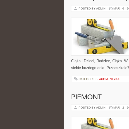
POSTED BY ADMIN
MAR - 6 - 
Ciąża i Dzieci, Rodzice, Ciąża. W 
siebie każdego dnia. Przedszkole7
CATEGORIES:
AUGMENTYKA
PIEMONT
POSTED BY ADMIN
MAR - 2 - 