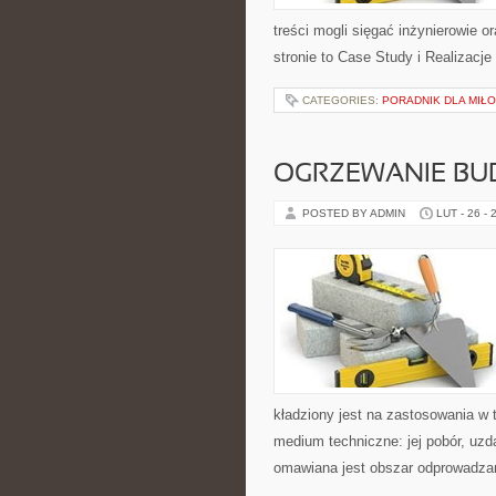
treści mogli sięgać inżynierowie 
stronie to Case Study i Realizacj
CATEGORIES:
PORADNIK DLA MIŁ
OGRZEWANIE B
POSTED BY ADMIN
LUT - 26 - 
kładziony jest na zastosowania w 
medium techniczne: jej pobór, uzda
omawiana jest obszar odprowadzan