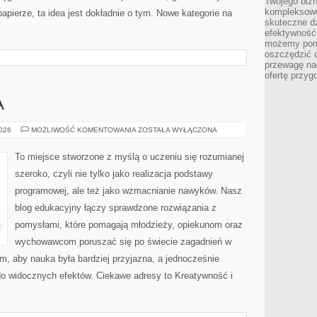
Twojego bizn
kompleksowe
 papierze, ta idea jest dokładnie o tym. Nowe kategorie na
skuteczne dz
efektywność 
możemy pom
oszczędzić 
przewagę nad
ofertę przyg
A
ROZWÓJ
2026
MOŻLIWOŚĆ KOMENTOWANIA
ZOSTAŁA WYŁĄCZONA
DZIECKA
To miejsce stworzone z myślą o uczeniu się rozumianej
szeroko, czyli nie tylko jako realizacja podstawy
programowej, ale też jako wzmacnianie nawyków. Nasz
blog edukacyjny łączy sprawdzone rozwiązania z
pomysłami, które pomagają młodzieży, opiekunom oraz
wychowawcom poruszać się po świecie zagadnień w
, aby nauka była bardziej przyjazna, a jednocześnie
 do widocznych efektów. Ciekawe adresy to Kreatywność i