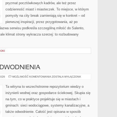
pryzmat pocztówkowych kadrów, ale też przez
codzienność miast i miasteczek. To miejsce, w którym
pomysły na city break zamieniają się w konkret – od
pierwszej inspiracji, przez przygotowania, aż po
Nazwa serwisu podkreśla szczególną miłość do Salento,
 ale klimat strony wykracza szerzej: to rozbudowany
OOKI
ODWODNIENIA
KANALIZACJA
2026
MOŻLIWOŚĆ KOMENTOWANIA
ZOSTAŁA WYŁĄCZONA
I
ODWODNIENIA
Ta witryna to wszechstronne repozytorium wiedzy o
inżynierii wodnej oraz gospodarce ściekowej. Skupia się
na tym, co w praktyce projektuje się w miastach i
gminach: sieci wodociągowe, systemy kanalizacyjne, a
także odwodnienie. Całość jest opisana w sposób