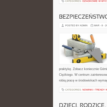
CATEGORIES:
DZIADKOWIE W WY
BEZPIECZEŃSTWO
POSTED BY ADMIN
MAR - 8 - 
praktykę. Zobacz koniecznie Górn
Ciężkiego. W centrum zainteresowan
robią pracę w środowiskach wymag
CATEGORIES:
NOWINKI I TRENDY
DZIECI, RODZICE,