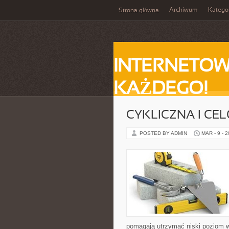
Archiwum
Katego
Strona główna
INTERNETOW
KAŻDEGO!
CYKLICZNA I CE
POSTED BY ADMIN
MAR - 9 - 
pomagają utrzymać niski poziom wę