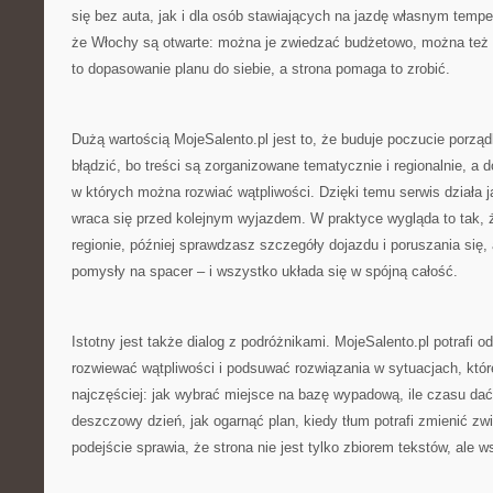
się bez auta, jak i dla osób stawiających na jazdę własnym tempem
że Włochy są otwarte: można je zwiedzać budżetowo, można też 
to dopasowanie planu do siebie, a strona pomaga to zrobić.
Dużą wartością MojeSalento.pl jest to, że buduje poczucie porząd
błądzić, bo treści są zorganizowane tematycznie i regionalnie, a d
w których można rozwiać wątpliwości. Dzięki temu serwis działa j
wraca się przed kolejnym wyjazdem. W praktyce wygląda to tak, ż
regionie, później sprawdzasz szczegóły dojazdu i poruszania się
pomysły na spacer – i wszystko układa się w spójną całość.
Istotny jest także dialog z podróżnikami. MojeSalento.pl potrafi 
rozwiewać wątpliwości i podsuwać rozwiązania w sytuacjach, któr
najczęściej: jak wybrać miejsce na bazę wypadową, ile czasu dać
deszczowy dzień, jak ogarnąć plan, kiedy tłum potrafi zmienić z
podejście sprawia, że strona nie jest tylko zbiorem tekstów, ale