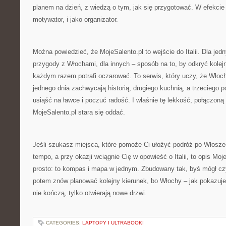
planem na dzień, z wiedzą o tym, jak się przygotować. W efekcie s
motywator, i jako organizator.
Można powiedzieć, że MojeSalento.pl to wejście do Italii. Dla jed
przygody z Włochami, dla innych – sposób na to, by odkryć kolejn
każdym razem potrafi oczarować. To serwis, który uczy, że Włoc
jednego dnia zachwycają historią, drugiego kuchnią, a trzeciego 
usiąść na ławce i poczuć radość. I właśnie tę lekkość, połączoną
MojeSalento.pl stara się oddać.
Jeśli szukasz miejsca, które pomoże Ci ułożyć podróż po Włosze
tempo, a przy okazji wciągnie Cię w opowieść o Italii, to opis Moj
prosto: to kompas i mapa w jednym. Zbudowany tak, byś mógł cz
potem znów planować kolejny kierunek, bo Włochy – jak pokazuje 
nie kończą, tylko otwierają nowe drzwi.
CATEGORIES:
LAPTOPY I ULTRABOOKI