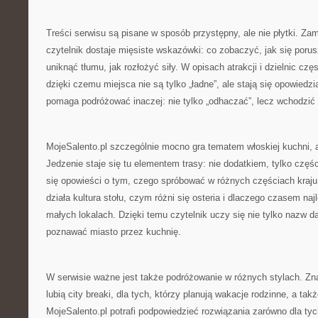
Treści serwisu są pisane w sposób przystępny, ale nie płytki. Z
czytelnik dostaje mięsiste wskazówki: co zobaczyć, jak się porus
uniknąć tłumu, jak rozłożyć siły. W opisach atrakcji i dzielnic czę
dzięki czemu miejsca nie są tylko „ładne”, ale stają się opowiedzian
pomaga podróżować inaczej: nie tylko „odhaczać”, lecz wchodzić g
MojeSalento.pl szczególnie mocno gra tematem włoskiej kuchni, 
Jedzenie staje się tu elementem trasy: nie dodatkiem, tylko częś
się opowieści o tym, czego spróbować w różnych częściach kraju,
działa kultura stołu, czym różni się osteria i dlaczego czasem na
małych lokalach. Dzięki temu czytelnik uczy się nie tylko nazw dań
poznawać miasto przez kuchnię.
W serwisie ważne jest także podróżowanie w różnych stylach. Znaj
lubią city breaki, dla tych, którzy planują wakacje rodzinne, a ta
MojeSalento.pl potrafi podpowiedzieć rozwiązania zarówno dla tyc