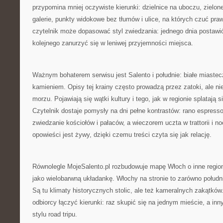
przypomina mniej oczywiste kierunki: dzielnice na uboczu, zielon
galerie, punkty widokowe bez tłumów i ulice, na których czuć pra
czytelnik może dopasować styl zwiedzania: jednego dnia postawi
kolejnego zanurzyć się w leniwej przyjemności miejsca.
Ważnym bohaterem serwisu jest Salento i południe: białe miast
kamieniem. Opisy tej krainy często prowadzą przez zatoki, ale nie
morzu. Pojawiają się wątki kultury i tego, jak w regionie splatają 
Czytelnik dostaje pomysły na dni pełne kontrastów: rano espress
zwiedzanie kościołów i pałaców, a wieczorem uczta w trattorii i no
opowieści jest żywy, dzięki czemu treści czyta się jak relację.
Równolegle MojeSalento.pl rozbudowuje mapę Włoch o inne region
jako wielobarwną układankę. Włochy na stronie to zarówno południ
Są tu klimaty historycznych stolic, ale też kameralnych zakątków
odbiorcy łączyć kierunki: raz skupić się na jednym mieście, a i
stylu road tripu.