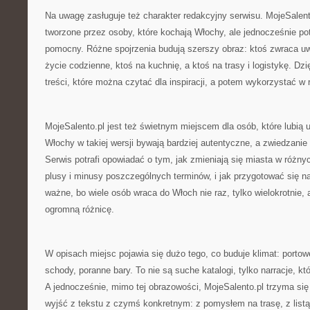
Na uwagę zasługuje też charakter redakcyjny serwisu. MojeSalent
tworzone przez osoby, które kochają Włochy, ale jednocześnie po
pomocny. Różne spojrzenia budują szerszy obraz: ktoś zwraca uw
życie codzienne, ktoś na kuchnię, a ktoś na trasy i logistykę. Dzi
treści, które można czytać dla inspiracji, a potem wykorzystać w 
MojeSalento.pl jest też świetnym miejscem dla osób, które lubią 
Włochy w takiej wersji bywają bardziej autentyczne, a zwiedzanie
Serwis potrafi opowiadać o tym, jak zmieniają się miasta w różnyc
plusy i minusy poszczególnych terminów, i jak przygotować się n
ważne, bo wiele osób wraca do Włoch nie raz, tylko wielokrotnie,
ogromną różnicę.
W opisach miejsc pojawia się dużo tego, co buduje klimat: porto
schody, poranne bary. To nie są suche katalogi, tylko narracje, k
A jednocześnie, mimo tej obrazowości, MojeSalento.pl trzyma się
wyjść z tekstu z czymś konkretnym: z pomysłem na trasę, z listą