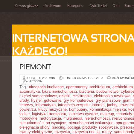
Archiwum
Kategorie
Dni
Stron
Strona główna
Spis Treści
INTERNETOWA STRONA
KAŻDEGO!
PIEMONT
POSTED BY ADMIN
POSTED ON MAR - 2 - 2026
MOŻLIWOŚĆ 
WYŁĄCZONA
Tagi:
akcesoria kuchenne
,
apartamenty
,
architektura
,
architektura
automatyka
,
biura nieruchomości
,
biżuteria
,
budownictwo
,
cyberb
części samochodowe
,
działki
,
elektronika
,
elektronika użytkowa
,
urody
,
fryzjer
,
gotowanie
,
gry komputerowe
,
gry planszowe
,
gsm
,
imprezy
,
informatyka
,
integracja zespołu
,
internet
,
jachty
,
kawiarni
powietrzu
,
kluby muzyczne
,
komputery
,
komunikacja miejska
,
ko
łodzie
,
logistyka transportu
,
lotnictwo cywilne
,
makeup
,
materiały
motocykle
,
motoryzacja
,
multimedia
,
nieruchomości
,
nieruchomoś
nieruchomości na wynajem
,
nieruchomości wakacyjne
,
oprogramo
pielęgnacja skóry
,
piercing
,
pociągi
,
produkty spożywcze
,
przepis
rowery elektryczne
,
rozrywka
,
rozrywka nocna
,
rutery
,
samochody