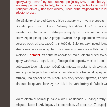
spożywczy
,
smartfony
,
spa
,
sprzęt specjalistyczny
,
stacje benzy
systemy pomiarowe
,
tablety
,
tatuaże
,
technika
,
technologia produk
transport lotniczy
,
transport wodny
,
uroda
,
wina
,
wyposażenie kuc
zdobienie ciała
MojeSalento.pl to podróżniczy blog stworzony z myślą o osobach
nie tylko przez pryzmat pocztówkowych kadrów, ale też przez cod
miasteczek. To miejsce, w którym pomysły na city break zamienia
pierwszej inspiracji, przez przygotowania, aż po spokojne zwiedz
serwisu podkreśla szczególną miłość do Salento, czyli południowe
strony wykracza szerzej: to rozbudowany przewodnik o Italii jako
Werona i
Piemont
. W centrum opowieści MojeSalento.pl stoi zwied
łączy wrażenia z organizacją. Dlatego obok opisów miejsc i atrakc
dotyczące tego, jak przemieścić się między miastami, jak wybrać
się przy noclegach, komunikacji czy biletach, a także jak spiąć w
muzea, i na spacer po zaułkach. Ten złoty środek sprawia, że stro
dla osób lecących pierwszy raz, jak i dla tych, którzy do Włoch wr
MojeSalento.pl pokazuje Italię w wielu odsłonach. Z jednej strony 
miejsca, które każdy kojarzy i chce zobaczyć choć raz. Z drugiej