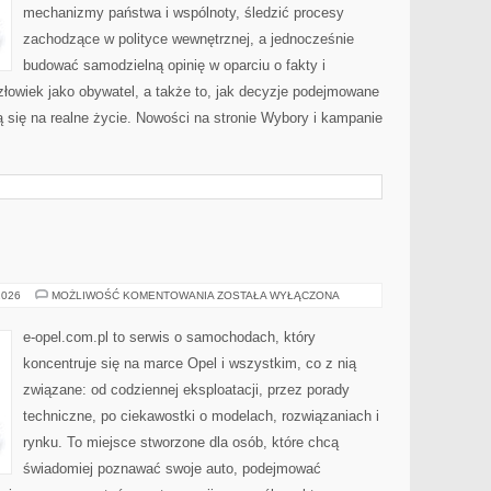
mechanizmy państwa i wspólnoty, śledzić procesy
zachodzące w polityce wewnętrznej, a jednocześnie
budować samodzielną opinię w oparciu o fakty i
łowiek jako obywatel, a także to, jak decyzje podejmowane
 się na realne życie. Nowości na stronie Wybory i kampanie
OPEL
2026
MOŻLIWOŚĆ KOMENTOWANIA
ZOSTAŁA WYŁĄCZONA
e-opel.com.pl to serwis o samochodach, który
koncentruje się na marce Opel i wszystkim, co z nią
związane: od codziennej eksploatacji, przez porady
techniczne, po ciekawostki o modelach, rozwiązaniach i
rynku. To miejsce stworzone dla osób, które chcą
świadomiej poznawać swoje auto, podejmować