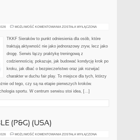
SPORT
2026
MOŻLIWOŚĆ KOMENTOWANIA
ZOSTAŁA WYŁĄCZONA
TKKF Sieraków to punkt odniesienia dla osób, które
traktują aktywność nie jako jednorazowy zryw, lecz jako
drogę. Serwis łączy praktykę treningową z
codziennością: pokazuje, jak budować kondycję krok po
kroku, jak dbać o bezpieczeństwo oraz jak rozwijać
charakter w duchu fair play. To miejsce dla tych, którzy
eżnie od tego, czy są na etapie pierwszych kroków.
hologia sportu. W centrum serwisu stoi idea, […]
E (P&G) (USA)
PROCTER
2026
MOŻLIWOŚĆ KOMENTOWANIA
ZOSTAŁA WYŁĄCZONA
&