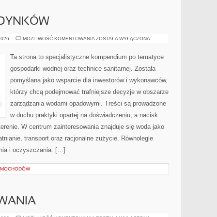
UDYNKÓW
OGRZEWANIE
2026
MOŻLIWOŚĆ KOMENTOWANIA
ZOSTAŁA WYŁĄCZONA
BUDYNKÓW
Ta strona to specjalistyczne kompendium po tematyce
gospodarki wodnej oraz technice sanitarnej. Została
pomyślana jako wsparcie dla inwestorów i wykonawców,
którzy chcą podejmować trafniejsze decyzje w obszarze
zarządzania wodami opadowymi. Treści są prowadzone
w duchu praktyki opartej na doświadczeniu, a nacisk
terenie. W centrum zainteresowania znajduje się woda jako
tnianie, transport oraz racjonalne zużycie. Równolegle
ia i oczyszczania: […]
SAMOCHODÓW
WANIA