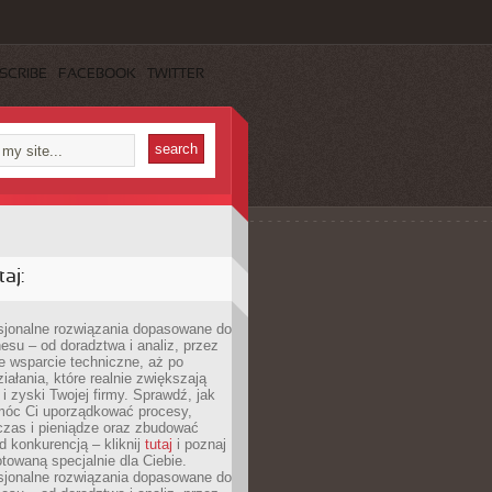
SCRIBE
FACEBOOK
TWITTER
aj:
esjonalne rozwiązania dopasowane do
esu – od doradztwa i analiz, przez
 wsparcie techniczne, aż po
iałania, które realnie zwiększają
i zyski Twojej firmy. Sprawdź, jak
óc Ci uporządkować procesy,
czas i pieniądze oraz zbudować
 konkurencją – kliknij
tutaj
i poznaj
otowaną specjalnie dla Ciebie.
esjonalne rozwiązania dopasowane do