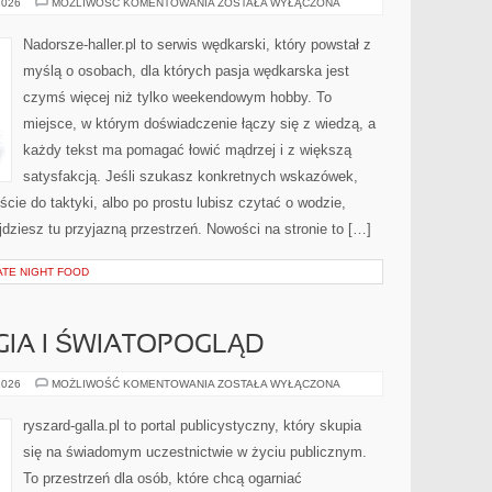
MIEJSCA
2026
MOŻLIWOŚĆ KOMENTOWANIA
ZOSTAŁA WYŁĄCZONA
WĘDKOWANIA
Nadorsze-haller.pl to serwis wędkarski, który powstał z
myślą o osobach, dla których pasja wędkarska jest
czymś więcej niż tylko weekendowym hobby. To
miejsce, w którym doświadczenie łączy się z wiedzą, a
każdy tekst ma pomagać łowić mądrzej i z większą
satysfakcją. Jeśli szukasz konkretnych wskazówek,
ie do taktyki, albo po prostu lubisz czytać o wodzie,
jdziesz tu przyjazną przestrzeń. Nowości na stronie to […]
ATE NIGHT FOOD
GIA I ŚWIATOPOGLĄD
POLITYKA
2026
MOŻLIWOŚĆ KOMENTOWANIA
ZOSTAŁA WYŁĄCZONA
A
RELIGIA
I
ryszard-galla.pl to portal publicystyczny, który skupia
ŚWIATOPOGLĄD
się na świadomym uczestnictwie w życiu publicznym.
To przestrzeń dla osób, które chcą ogarniać