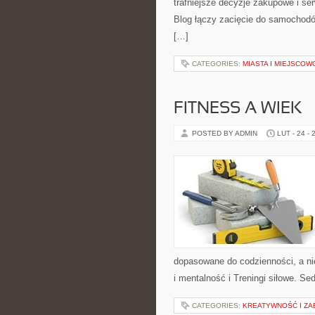
trafniejsze decyzje zakupowe i se
Blog łączy zacięcie do samochodów 
[…]
CATEGORIES:
MIASTA I MIEJSCO
FITNESS A WIEK
POSTED BY ADMIN
LUT - 24 - 
dopasowane do codzienności, a nie
i mentalność i Treningi siłowe. S
CATEGORIES:
KREATYWNOŚĆ I Z