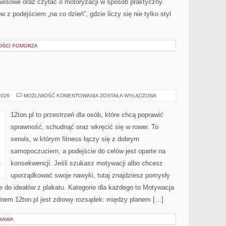
rwisowe oraz czytać o motoryzacji w sposób praktyczny.
z podejściem „na co dzień”, gdzie liczy się nie tylko styl
WOŚCI POMORZA
FITNESS
2026
MOŻLIWOŚĆ KOMENTOWANIA
ZOSTAŁA WYŁĄCZONA
A
WIEK
12ton.pl to przestrzeń dla osób, które chcą poprawić
sprawność, schudnąć oraz wkręcić się w rower. To
serwis, w którym fitness łączy się z dobrym
samopoczuciem, a podejście do celów jest oparte na
konsekwencji. Jeśli szukasz motywacji albo chcesz
uporządkować swoje nawyki, tutaj znajdziesz pomysły
 do ideałów z plakatu. Kategorie dla każdego to Motywacja
ednem 12ton.pl jest zdrowy rozsądek: między planem […]
ABAWA