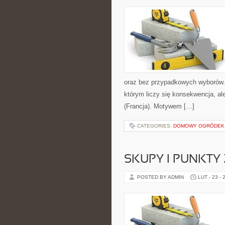
oraz bez przypadkowych wyborów. S
którym liczy się konsekwencja, al
(Francja). Motywem […]
CATEGORIES:
DOMOWY OGRÓDEK
SKUPY I PUNKTY 
POSTED BY ADMIN
LUT - 23 - 