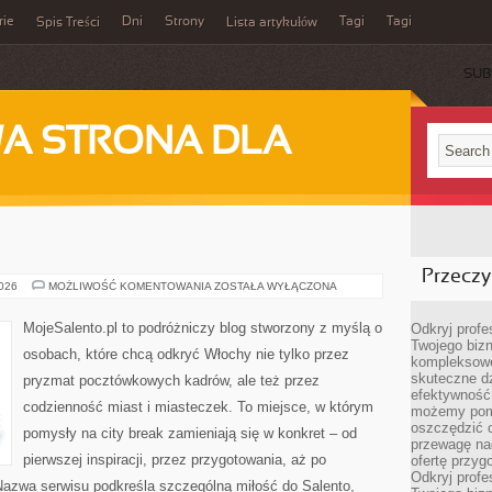
rie
Dni
Strony
Tagi
Tagi
Spis Treści
Lista artykułów
SUB
A STRONA DLA
Przeczyt
PIEMONT
2026
MOŻLIWOŚĆ KOMENTOWANIA
ZOSTAŁA WYŁĄCZONA
MojeSalento.pl to podróżniczy blog stworzony z myślą o
Odkryj prof
Twojego bizn
osobach, które chcą odkryć Włochy nie tylko przez
kompleksowe
skuteczne dz
pryzmat pocztówkowych kadrów, ale też przez
efektywność 
codzienność miast i miasteczek. To miejsce, w którym
możemy pom
oszczędzić 
pomysły na city break zamieniają się w konkret – od
przewagę nad
pierwszej inspiracji, przez przygotowania, aż po
ofertę przyg
Odkryj prof
Nazwa serwisu podkreśla szczególną miłość do Salento,