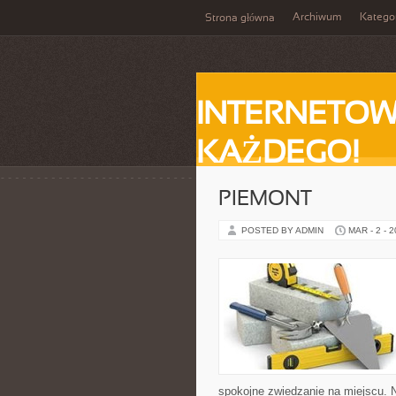
Archiwum
Katego
Strona główna
INTERNETOW
KAŻDEGO!
PIEMONT
POSTED BY ADMIN
MAR - 2 - 
spokojne zwiedzanie na miejscu. 