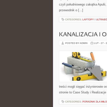
czyli południowego zakątka Apulii,
przewodnik o […]
CATEGORIES:
LAPTOPY I ULTRAB
KANALIZACJA I 
POSTED BY ADMIN
LUT - 27 - 
treści mogli sięgać inżynierowie 
stronie to Case Study i Realizacj
CATEGORIES:
PORADNIK DLA MIŁ