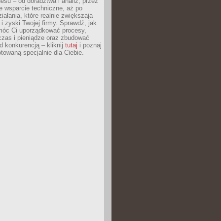
esu – od doradztwa i analiz, przez
 wsparcie techniczne, aż po
iałania, które realnie zwiększają
i zyski Twojej firmy. Sprawdź, jak
óc Ci uporządkować procesy,
czas i pieniądze oraz zbudować
 konkurencją – kliknij
tutaj
i poznaj
otowaną specjalnie dla Ciebie.