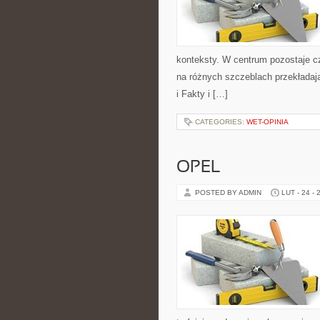
konteksty. W centrum pozostaje cz
na różnych szczeblach przekładają
i Fakty i […]
CATEGORIES:
WET-OPINIA
OPEL
POSTED BY ADMIN
LUT - 24 - 