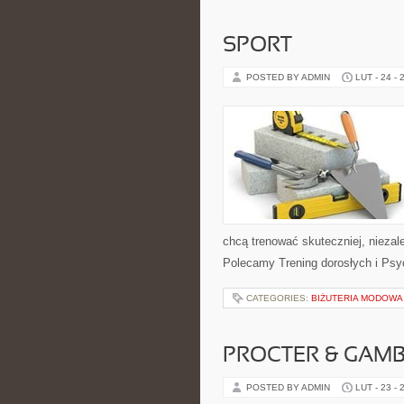
SPORT
POSTED BY ADMIN
LUT - 24 - 
chcą trenować skuteczniej, niezal
Polecamy Trening dorosłych i Psyc
CATEGORIES:
BIŻUTERIA MODOWA
PROCTER & GAMBL
POSTED BY ADMIN
LUT - 23 - 