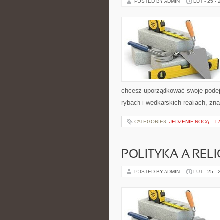
POSTED BY ADMIN
LUT - 25 - 
chcesz uporządkować swoje podejśc
rybach i wędkarskich realiach, zna
CATEGORIES:
JEDZENIE NOCĄ – L
POLITYKA A RELI
POSTED BY ADMIN
LUT - 25 - 