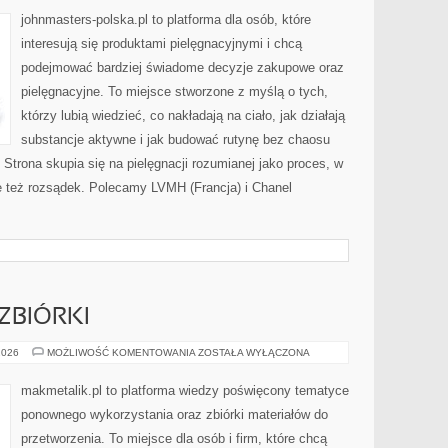
GAMBLE
(P&G)
johnmasters-polska.pl to platforma dla osób, które
(USA)
interesują się produktami pielęgnacyjnymi i chcą
podejmować bardziej świadome decyzje zakupowe oraz
pielęgnacyjne. To miejsce stworzone z myślą o tych,
którzy lubią wiedzieć, co nakładają na ciało, jak działają
substancje aktywne i jak budować rutynę bez chaosu
trona skupia się na pielęgnacji rozumianej jako proces, w
e też rozsądek. Polecamy LVMH (Francja) i Chanel
ZBIÓRKI
SKUPY
2026
MOŻLIWOŚĆ KOMENTOWANIA
ZOSTAŁA WYŁĄCZONA
I
PUNKTY
ZBIÓRKI
makmetalik.pl to platforma wiedzy poświęcony tematyce
ponownego wykorzystania oraz zbiórki materiałów do
przetworzenia. To miejsce dla osób i firm, które chcą