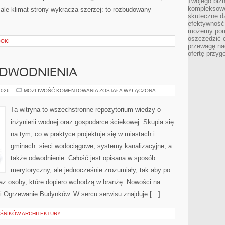
Twojego bizn
kompleksowe
 ale klimat strony wykracza szerzej: to rozbudowany
skuteczne dz
efektywność 
możemy pom
oszczędzić 
OOKI
przewagę nad
ofertę przyg
ODWODNIENIA
KANALIZACJA
2026
MOŻLIWOŚĆ KOMENTOWANIA
ZOSTAŁA WYŁĄCZONA
I
ODWODNIENIA
Ta witryna to wszechstronne repozytorium wiedzy o
inżynierii wodnej oraz gospodarce ściekowej. Skupia się
na tym, co w praktyce projektuje się w miastach i
gminach: sieci wodociągowe, systemy kanalizacyjne, a
także odwodnienie. Całość jest opisana w sposób
merytoryczny, ale jednocześnie zrozumiały, tak aby po
oraz osoby, które dopiero wchodzą w branżę. Nowości na
e i Ogrzewanie Budynków. W sercu serwisu znajduje […]
OŚNIKÓW ARCHITEKTURY