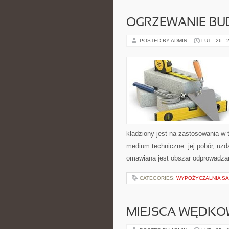
OGRZEWANIE B
POSTED BY ADMIN
LUT - 26 - 
kładziony jest na zastosowania w 
medium techniczne: jej pobór, uzda
omawiana jest obszar odprowadzan
CATEGORIES:
WYPOŻYCZALNIA 
MIEJSCA WĘDKO