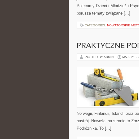
Polecamy Dzieci i Młodzież i Psyc
porusza tematy związane […]
CATEGORIES:
NOWATORSKIE MET
PRAKTYCZNE PO
POSTED BY ADMIN
MAJ - 21 -
Norwegii, Finlandii, Islandii oraz
nastrój. Nowości na stronie to Zor
Podróżnika. To […]