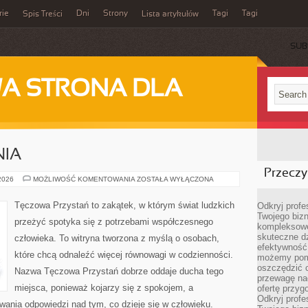
rie
Dni
Strony
Tagi
Tagi
Spis Treści
Lista artykułów
SUB
A STRONA DLA
NIA
Przeczyt
NOWINKI
 2026
MOŻLIWOŚĆ KOMENTOWANIA
ZOSTAŁA WYŁĄCZONA
I
BADANIA
Tęczowa Przystań to zakątek, w którym świat ludzkich
Odkryj prof
Twojego bizn
przeżyć spotyka się z potrzebami współczesnego
kompleksowe
skuteczne dz
człowieka. To witryna tworzona z myślą o osobach,
efektywność 
które chcą odnaleźć więcej równowagi w codzienności.
możemy pom
oszczędzić 
Nazwa Tęczowa Przystań dobrze oddaje ducha tego
przewagę nad
miejsca, ponieważ kojarzy się z spokojem, a
ofertę przyg
Odkryj prof
ania odpowiedzi nad tym, co dzieje się w człowieku.