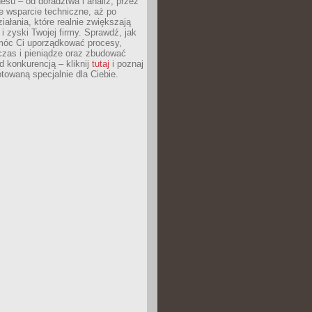
esu – od doradztwa i analiz, przez
 wsparcie techniczne, aż po
iałania, które realnie zwiększają
i zyski Twojej firmy. Sprawdź, jak
óc Ci uporządkować procesy,
czas i pieniądze oraz zbudować
 konkurencją – kliknij
tutaj
i poznaj
otowaną specjalnie dla Ciebie.