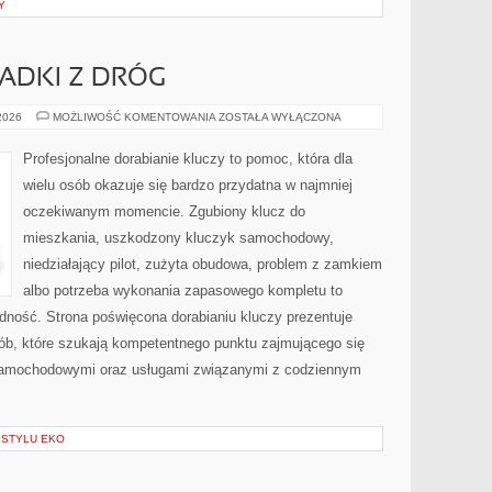
Y
PADKI Z DRÓG
HISTORIE
 2026
MOŻLIWOŚĆ KOMENTOWANIA
ZOSTAŁA WYŁĄCZONA
I
PRZYPADKI
Z
Profesjonalne dorabianie kluczy to pomoc, która dla
DRÓG
wielu osób okazuje się bardzo przydatna w najmniej
oczekiwanym momencie. Zgubiony klucz do
mieszkania, uszkodzony kluczyk samochodowy,
niedziałający pilot, zużyta obudowa, problem z zamkiem
albo potrzeba wykonania zapasowego kompletu to
ładność. Strona poświęcona dorabianiu kluczy prezentuje
sób, które szukają kompetentnego punktu zajmującego się
samochodowymi oraz usługami związanymi z codziennym
 STYLU EKO