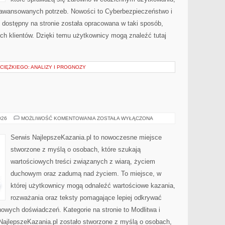
 zaawansowanych potrzeb. Nowości to Cyberbezpieczeństwo i
dostępny na stronie została opracowana w taki sposób,
ch klientów. Dzięki temu użytkownicy mogą znaleźć tutaj
CIĘŻKIEGO: ANALIZY I PROGNOZY
MSZE
026
MOŻLIWOŚĆ KOMENTOWANIA
ZOSTAŁA WYŁĄCZONA
ŚWIĘTE
Serwis NajlepszeKazania.pl to nowoczesne miejsce
stworzone z myślą o osobach, które szukają
wartościowych treści związanych z wiarą, życiem
duchowym oraz zadumą nad życiem. To miejsce, w
której użytkownicy mogą odnaleźć wartościowe kazania,
rozważania oraz teksty pomagające lepiej odkrywać
owych doświadczeń. Kategorie na stronie to Modlitwa i
 NajlepszeKazania.pl zostało stworzone z myślą o osobach,