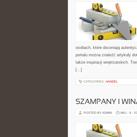
osobach, które doceniają autentyc
portalu można znaleźć artykuły d
także inspiracji wnętrzarskich. T
[…]
CATEGORIES:
HANDEL
SZAMPANY I WIN
POSTED BY ADMIN
MAJ - 9 - 2