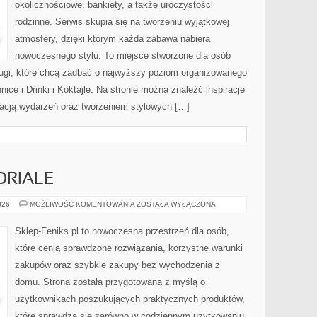
okolicznościowe, bankiety, a także uroczystości
rodzinne. Serwis skupia się na tworzeniu wyjątkowej
atmosfery, dzięki którym każda zabawa nabiera
nowoczesnego stylu. To miejsce stworzone dla osób
ługi, które chcą zadbać o najwyższy poziom organizowanego
ice i Drinki i Koktajle. Na stronie można znaleźć inspiracje
acją wydarzeń oraz tworzeniem stylowych […]
ORIALE
PORADNIKI
026
MOŻLIWOŚĆ KOMENTOWANIA
ZOSTAŁA WYŁĄCZONA
I
TUTORIALE
Sklep-Feniks.pl to nowoczesna przestrzeń dla osób,
które cenią sprawdzone rozwiązania, korzystne warunki
zakupów oraz szybkie zakupy bez wychodzenia z
domu. Strona została przygotowana z myślą o
użytkownikach poszukujących praktycznych produktów,
które sprawdzą się zarówno w codziennym użytkowaniu,