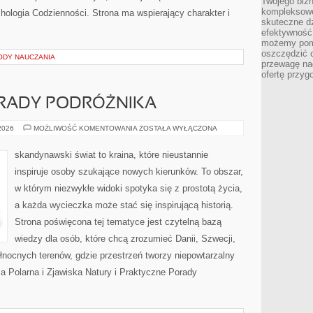
Twojego bizn
kompleksowe
hologia Codzienności. Strona ma wspierający charakter i
skuteczne dz
efektywność 
możemy pom
oszczędzić 
ODY NAUCZANIA
przewagę nad
ofertę przyg
RADY PODRÓŻNIKA
PRAKTYCZNE
 2026
MOŻLIWOŚĆ KOMENTOWANIA
ZOSTAŁA WYŁĄCZONA
PORADY
PODRÓŻNIKA
skandynawski świat to kraina, które nieustannie
inspiruje osoby szukające nowych kierunków. To obszar,
w którym niezwykłe widoki spotyka się z prostotą życia,
a każda wycieczka może stać się inspirującą historią.
Strona poświęcona tej tematyce jest czytelną bazą
wiedzy dla osób, które chcą zrozumieć Danii, Szwecji,
 północnych terenów, gdzie przestrzeń tworzy niepowtarzalny
za Polarna i Zjawiska Natury i Praktyczne Porady