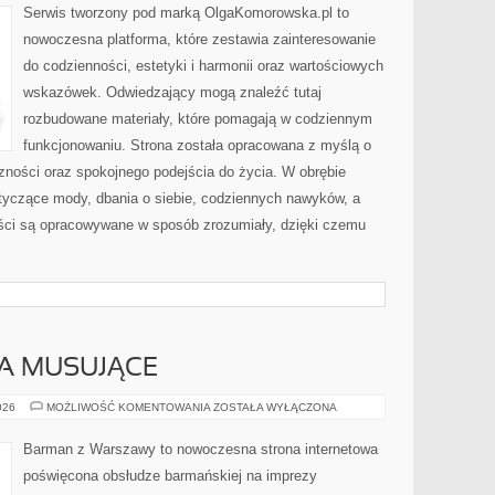
Serwis tworzony pod marką OlgaKomorowska.pl to
nowoczesna platforma, które zestawia zainteresowanie
do codzienności, estetyki i harmonii oraz wartościowych
wskazówek. Odwiedzający mogą znaleźć tutaj
rozbudowane materiały, które pomagają w codziennym
funkcjonowaniu. Strona została opracowana z myślą o
zności oraz spokojnego podejścia do życia. W obrębie
otyczące mody, dbania o siebie, codziennych nawyków, a
reści są opracowywane w sposób zrozumiały, dzięki czemu
A MUSUJĄCE
SZAMPANY
026
MOŻLIWOŚĆ KOMENTOWANIA
ZOSTAŁA WYŁĄCZONA
I
WINA
MUSUJĄCE
Barman z Warszawy to nowoczesna strona internetowa
poświęcona obsłudze barmańskiej na imprezy