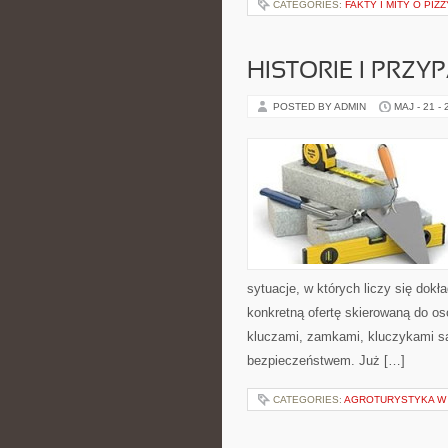
CATEGORIES:
FAKTY I MITY O PIZZ
HISTORIE I PRZY
POSTED BY ADMIN
MAJ - 21 -
sytuacje, w których liczy się dok
konkretną ofertę skierowaną do o
kluczami, zamkami, kluczykami 
bezpieczeństwem. Już […]
CATEGORIES:
AGROTURYSTYKA W