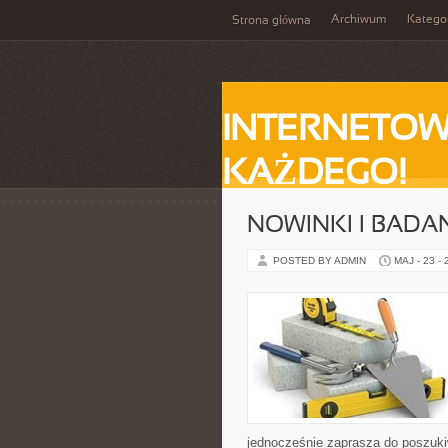
Archiwum
Katego
Strona główna
INTERNETOW
KAŻDEGO!
NOWINKI I BADA
POSTED BY ADMIN
MAJ - 23 -
jednocześnie zaprasza do poszukiw