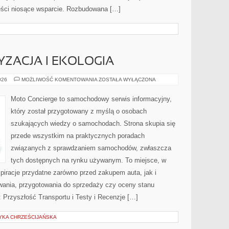
reści niosące wsparcie. Rozbudowana […]
ZACJA I EKOLOGIA
ZIELONA
026
MOŻLIWOŚĆ KOMENTOWANIA
ZOSTAŁA WYŁĄCZONA
MOTORYZACJA
I
EKOLOGIA
Moto Concierge to samochodowy serwis informacyjny,
który został przygotowany z myślą o osobach
szukających wiedzy o samochodach. Strona skupia się
przede wszystkim na praktycznych poradach
związanych z sprawdzaniem samochodów, zwłaszcza
tych dostępnych na rynku używanym. To miejsce, w
piracje przydatne zarówno przed zakupem auta, jak i
wania, przygotowania do sprzedaży czy oceny stanu
 Przyszłość Transportu i Testy i Recenzje […]
YKA CHRZEŚCIJAŃSKA