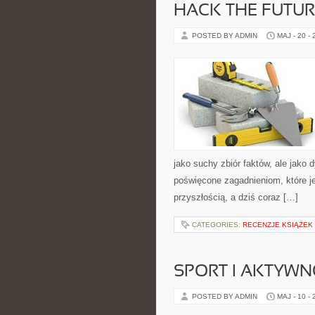
HACK THE FUTUR
POSTED BY ADMIN
MAJ - 20 -
jako suchy zbiór faktów, ale jako
poświęcone zagadnieniom, które je
przyszłością, a dziś coraz […]
CATEGORIES:
RECENZJE KSIĄŻEK
SPORT I AKTYW
POSTED BY ADMIN
MAJ - 10 -