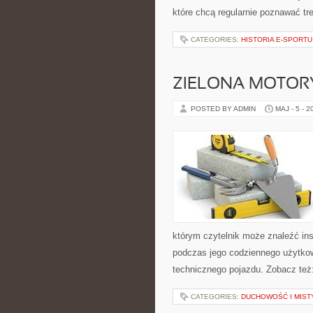
które chcą regularnie poznawać t
CATEGORIES:
HISTORIA E-SPORTU
ZIELONA MOTORY
POSTED BY ADMIN
MAJ - 5 - 2
którym czytelnik może znaleźć ins
podczas jego codziennego użytko
technicznego pojazdu. Zobacz też:
CATEGORIES:
DUCHOWOŚĆ I MIST