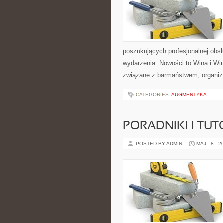
poszukujących profesjonalnej obs
wydarzenia. Nowości to Wina i Winn
związane z barmaństwem, organiz
CATEGORIES:
AUGMENTYKA
PORADNIKI I TUT
POSTED BY ADMIN
MAJ - 8 - 2