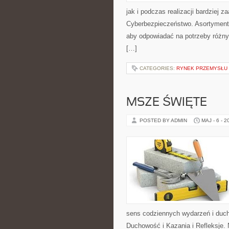
jak i podczas realizacji bardziej
Cyberbezpieczeństwo. Asortyment 
aby odpowiadać na potrzeby różny
[…]
CATEGORIES:
RYNEK PRZEMYSŁU 
MSZE ŚWIĘTE
POSTED BY ADMIN
MAJ - 6 - 2
sens codziennych wydarzeń i duch
Duchowość i Kazania i Refleksje.