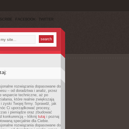
SCRIBE
FACEBOOK
TWITTER
aj:
esjonalne rozwiązania dopasowane do
esu – od doradztwa i analiz, przez
 wsparcie techniczne, aż po
iałania, które realnie zwiększają
i zyski Twojej firmy. Sprawdź, jak
óc Ci uporządkować procesy,
czas i pieniądze oraz zbudować
 konkurencją – kliknij
tutaj
i poznaj
otowaną specjalnie dla Ciebie.
esjonalne rozwiązania dopasowane do