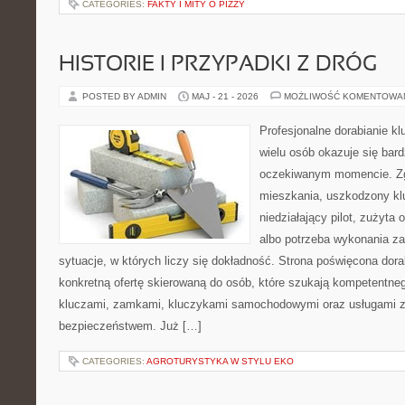
CATEGORIES:
FAKTY I MITY O PIZZY
HISTORIE I PRZYPADKI Z DRÓG
POSTED BY ADMIN
MAJ - 21 - 2026
MOŻLIWOŚĆ KOMENTOWA
Profesjonalne dorabianie kl
wielu osób okazuje się bar
oczekiwanym momencie. Zg
mieszkania, uszkodzony k
niedziałający pilot, zużyt
albo potrzeba wykonania z
sytuacje, w których liczy się dokładność. Strona poświęcona dora
konkretną ofertę skierowaną do osób, które szukają kompetentne
kluczami, zamkami, kluczykami samochodowymi oraz usługami 
bezpieczeństwem. Już […]
CATEGORIES:
AGROTURYSTYKA W STYLU EKO