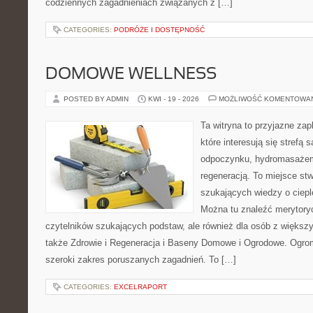
codziennych zagadnieniach związanych z […]
CATEGORIES:
PODRÓŻE I DOSTĘPNOŚĆ
DOMOWE WELLNESS
POSTED BY ADMIN
KWI - 19 - 2026
MOŻLIWOŚĆ KOMENTOWA
Ta witryna to przyjazne zap
które interesują się strefą 
odpoczynku, hydromasażem
regeneracją. To miejsce st
szukających wiedzy o cieple
Można tu znaleźć merytoryc
czytelników szukających podstaw, ale również dla osób z więks
także Zdrowie i Regeneracja i Baseny Domowe i Ogrodowe. Ogro
szeroki zakres poruszanych zagadnień. To […]
CATEGORIES:
EXCELRAPORT