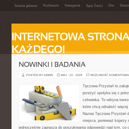
Archiwum
Kategorie
Dni
Stron
Strona główna
Spis Treści
INTERNETOWA STRONA
KAŻDEGO!
NOWINKI I BADANIA
POSTED BY ADMIN
MAJ - 23 - 2026
MOŻLIWOŚĆ KOMENTOWA
Tęczowa Przystań to zakąte
przeżyć spotyka się z pot
człowieka. To witryna twor
które chcą odnaleźć więcej
Nazwa Tęczowa Przystań d
miejsca, ponieważ kojarzy 
jednocześnie zaprasza do poszukiwania odpowiedzi nad tym, co d