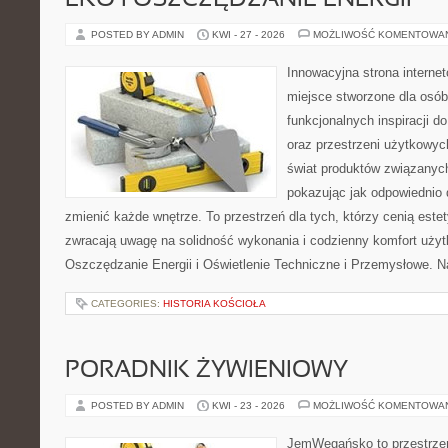
EKO I OSZCZĘDZANIE ENERGII
POSTED BY ADMIN
KWI - 27 - 2026
MOŻLIWOŚĆ KOMENTOWA
Innowacyjna strona intern
miejsce stworzone dla osób
funkcjonalnych inspiracji d
oraz przestrzeni użytkowyc
świat produktów związanych
pokazując jak odpowiednio 
zmienić każde wnętrze. To przestrzeń dla tych, którzy cenią este
zwracają uwagę na solidność wykonania i codzienny komfort użyt
Oszczędzanie Energii i Oświetlenie Techniczne i Przemysłowe. N
CATEGORIES:
HISTORIA KOŚCIOŁA
PORADNIK ŻYWIENIOWY
POSTED BY ADMIN
KWI - 23 - 2026
MOŻLIWOŚĆ KOMENTOWA
JemWegańsko to przestrzeń