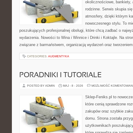
okolicznościowe, bankiety, 
rodzinne. Serwis skupia się
atmosfery, dzięki którym k
nowoczesnego stylu. To mi
poszukujących profesjonalnej obsługi, które chcą zadbać o naj
wydarzenia. Nowości to Wina i Winnice i Drinki i Koktajle. Na str
związane z barmaństwem, organizacją wydarzeń oraz tworzeniem
CATEGORIES:
AUGMENTYKA
PORADNIKI I TUTORIALE
POSTED BY ADMIN
MAJ - 8 - 2026
MOŻLIWOŚĆ KOMENTOWAN
Sklep-Feniks.pl to nowocze
które cenią sprawdzone roz
zakupów oraz szybkie zak
domu. Strona została przy
użytkownikach poszukujący
które sprawdzą się zarówn