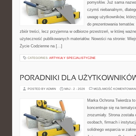
pomysłów. Już sama nazwa 
czymś niebanalnym, dlateg
uwagę użytkowników, którzy
do prezentowania tematów. 
zbiór treści, lecz przyjemna w odbiorze przestrzeń, w której ważn
użyteczność publikowanych materiałów. Nowości na stronie: Wiejsk
Życie Codzienne na […]
CATEGORIES:
ARTYKUŁY SPECJALISTYCZNE
PORADNIKI DLA UŻYTKOWNIKÓ
POSTED BY ADMIN
MAJ - 2 - 2026
MOŻLIWOŚĆ KOMENTOWAN
Marka Ochrona Twierdza to 
koncentruje się na tematy
zrozumiały. Strona została
osobach, firmach i instytuc
solidnego wsparcia w zakre