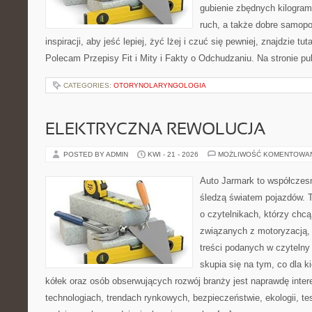
gubienie zbędnych kilogram
ruch, a także dobre samopo
inspiracji, aby jeść lepiej, żyć lżej i czuć się pewniej, znajdzie 
Polecam Przepisy Fit i Mity i Fakty o Odchudzaniu. Na stronie p
CATEGORIES:
OTORYNOLARYNGOLOGIA
ELEKTRYCZNA REWOLUCJA
POSTED BY ADMIN
KWI - 21 - 2026
MOŻLIWOŚĆ KOMENTOWA
Auto Jarmark to współczesn
śledzą światem pojazdów. 
o czytelnikach, którzy chc
związanych z motoryzacją, 
treści podanych w czytelny
skupia się na tym, co dla 
kółek oraz osób obserwujących rozwój branży jest naprawdę inte
technologiach, trendach rynkowych, bezpieczeństwie, ekologii, t