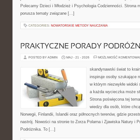
Polecamy Dzieci i Młodzież i Psychologia Codzienności. Strona m
porusza tematy związane […]
CATEGORIES:
NOWATORSKIE METODY NAUCZANIA
PRAKTYCZNE PORADY PODRÓŻN
POSTED BY ADMIN
MAJ - 21 - 2026
MOŻLIWOŚĆ KOMENTOWA
skandynawski świat to krain
inspiruje osoby szukające 
w którym niezwykłe widoki s
a każda wycieczka może stać
Strona poświęcona tej tema
wiedzy dla osób, które chcą
Norwegii, Finlandii, Islandii oraz północnych terenów, gdzie przes
nastrój. Nowości na stronie to Zorza Polarna i Zjawiska Natury i 
Podróżnika. To […]