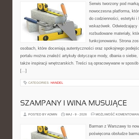
Serwis tworzony pod marką
nowoczesna platforma, któr
do codzienności, estetyki i
wskazówek. Odwiedzający m
rozbudowane materiały, kt
funkcjonowaniu. Strona zos
osobach, które doceniają autentyczności oraz spokojnego podejśc
portalu można znaleźć artykuły dotyczące mody, dbania o siebie
także inspiracji wnętrzarskich. Treści są opracowywane w sposób
[…]
CATEGORIES:
HANDEL
SZAMPANY I WINA MUSUJĄCE
POSTED BY ADMIN
MAJ - 9 - 2026
MOŻLIWOŚĆ KOMENTOWAN
Barman z Warszawy to nowo
poświęcona obsłudze barma