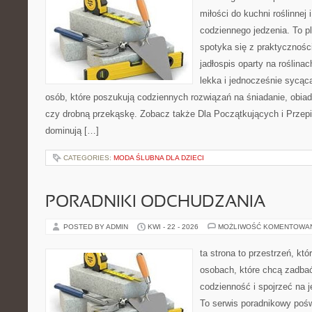
miłości do kuchni roślinnej
codziennego jedzenia. To p
spotyka się z praktyczności
jadłospis oparty na roślinac
lekka i jednocześnie sycąca.
osób, które poszukują codziennych rozwiązań na śniadanie, obiad
czy drobną przekąskę. Zobacz także Dla Początkujących i Przepis
dominują […]
CATEGORIES:
MODA ŚLUBNA DLA DZIECI
PORADNIKI ODCHUDZANIA
POSTED BY ADMIN
KWI - 22 - 2026
MOŻLIWOŚĆ KOMENTOWA
ta strona to przestrzeń, kt
osobach, które chcą zadbać
codzienność i spojrzeć na 
To serwis poradnikowy poś