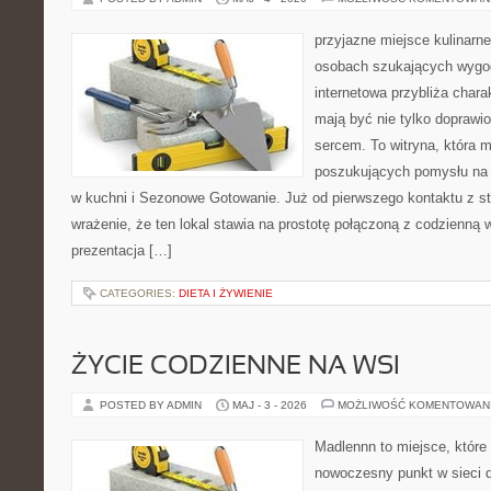
przyjazne miejsce kulinarne 
osobach szukających wygod
internetowa przybliża chara
mają być nie tylko doprawi
sercem. To witryna, która 
poszukujących pomysłu na 
w kuchni i Sezonowe Gotowanie. Już od pierwszego kontaktu z s
wrażenie, że ten lokal stawia na prostotę połączoną z codzienną 
prezentacja […]
CATEGORIES:
DIETA I ŻYWIENIE
ŻYCIE CODZIENNE NA WSI
POSTED BY ADMIN
MAJ - 3 - 2026
MOŻLIWOŚĆ KOMENTOWAN
Madlennn to miejsce, które
nowoczesny punkt w sieci 