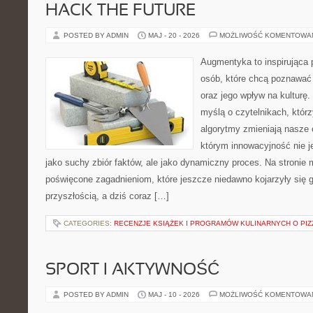
HACK THE FUTURE
POSTED BY ADMIN
MAJ - 20 - 2026
MOŻLIWOŚĆ KOMENTOWA
Augmentyka to inspirująca p
osób, które chcą poznawać ś
oraz jego wpływ na kulturę.
myślą o czytelnikach, którzy
algorytmy zmieniają nasze 
którym innowacyjność nie j
jako suchy zbiór faktów, ale jako dynamiczny proces. Na stronie
poświęcone zagadnieniom, które jeszcze niedawno kojarzyły się g
przyszłością, a dziś coraz […]
CATEGORIES:
RECENZJE KSIĄŻEK I PROGRAMÓW KULINARNYCH O PIZ
SPORT I AKTYWNOŚĆ
POSTED BY ADMIN
MAJ - 10 - 2026
MOŻLIWOŚĆ KOMENTOWA