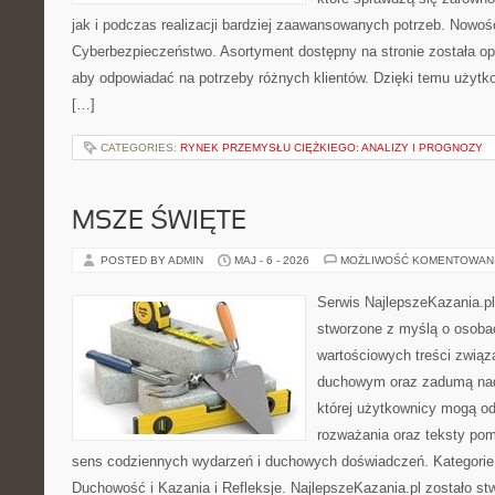
jak i podczas realizacji bardziej zaawansowanych potrzeb. Nowoś
Cyberbezpieczeństwo. Asortyment dostępny na stronie została o
aby odpowiadać na potrzeby różnych klientów. Dzięki temu użytk
[…]
CATEGORIES:
RYNEK PRZEMYSŁU CIĘŻKIEGO: ANALIZY I PROGNOZY
MSZE ŚWIĘTE
POSTED BY ADMIN
MAJ - 6 - 2026
MOŻLIWOŚĆ KOMENTOWAN
Serwis NajlepszeKazania.p
stworzone z myślą o osobac
wartościowych treści związ
duchowym oraz zadumą nad
której użytkownicy mogą od
rozważania oraz teksty pom
sens codziennych wydarzeń i duchowych doświadczeń. Kategorie n
Duchowość i Kazania i Refleksje. NajlepszeKazania.pl zostało s