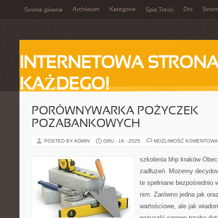
Archiwum
Kategorie
Dni
Stron
Strona główna
Spis Treści
INTERNETOWA STRONA
KAŻDEGO!
PORÓWNYWARKA POŻYCZEK
POZABANKOWYCH
POSTED BY ADMIN
GRU - 16 - 2025
MOŻLIWOŚĆ KOMENTOWA
szkolenia bhp kraków Obec
zadłużeń. Możemy decydow
te spełniane bezpośrednio w
nim. Zarówno jedna jak oraz
wartościowe, ale jak wiado
pożyczki sprawę trzeba det