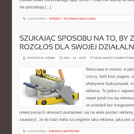
nie potrzebują […]
CATEGORIES:
SPRZĘT I TECHNIKA MUZYCZNA
SZUKAJĄC SPOSOBU NA TO, BY 
ROZGŁOS DLA SWOJEJ DZIAŁALN
POSTED BY ADMIN
GRU - 14 - 2025
MOŻLIWOŚĆ KOMENTOWA
Warszawa to miasto, w jak
rzeczy Jeśli ktoś pragnie, a
efektywnie funkcjonował, m
reklamę. To jedna z najważn
nawet jeżeli ma się interesu
on schodził bez kongruentn
nowoczesnych okresach postanowić się na wiele postaci reklamy
zauważyć, że do ludzi trafia szczególnie taka reklama, jaka jest 
CATEGORIES:
ENERGIA WIATROWA