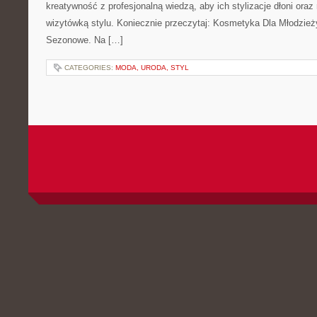
kreatywność z profesjonalną wiedzą, aby ich stylizacje dłoni oraz
wizytówką stylu. Koniecznie przeczytaj: Kosmetyka Dla Młodzież
Sezonowe. Na […]
CATEGORIES:
MODA, URODA, STYL