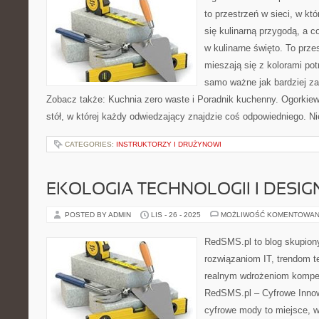
to przestrzeń w sieci, w kt
się kulinarną przygodą, a c
w kulinarne święto. To prz
mieszają się z kolorami pot
samo ważne jak bardziej z
Zobacz także: Kuchnia zero waste i Poradnik kuchenny. Ogorkiew
stół, w której każdy odwiedzający znajdzie coś odpowiedniego. N
CATEGORIES:
INSTRUKTORZY I DRUŻYNOWI
EKOLOGIA TECHNOLOGII I DESIGN
POSTED BY ADMIN
LIS - 26 - 2025
MOŻLIWOŚĆ KOMENTOWAN
RedSMS.pl to blog skupion
rozwiązaniom IT, trendom 
realnym wdrożeniom kompet
RedSMS.pl – Cyfrowe Innowa
cyfrowe mody to miejsce, 