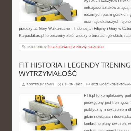
wysokich szczytów i trekkin
entuzjaści szlaków znajdą i
rodzimych pasm górskich, 
oraz najciekawszych rejonó
przeczytać Góry Wulkaniczne – Indonezja i Filipiny i Góry w Czt
KarpackiLas.pl to obszerny zbiór wiedzy o terenach górskich, na
CATEGORIES:
ŻEGLARSTWO DLA POCZĄTKUJĄCYCH
FIT HISTORIA I LEGENDY TRENING
WYTRZYMAŁOŚĆ
POSTED BY ADMIN
LIS - 29 - 2025
MOŻLIWOŚĆ KOMENTOWAN
PT6.pl to kompleksowy porta
poświęcony jest treningowi
praktycznym ćwiczeniom dla
gdzie nowicjusz i doświad
konkretne plany ćwiczeń, w
systematycznego treningu. 