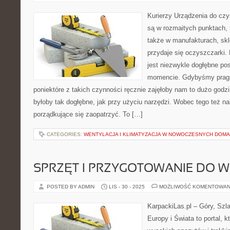
Kurierzy Urządzenia do cz
są w rozmaitych punktach, 
także w manufakturach, skl
przydaje się oczyszczarki.
jest niezwykle dogłębne po
momencie. Gdybyśmy prag
poniektóre z takich czynności ręcznie zajęłoby nam to dużo godzin
byłoby tak dogłębne, jak przy użyciu narzędzi. Wobec tego też na
porządkujące się zaopatrzyć. To […]
CATEGORIES:
WENTYLACJA I KLIMATYZACJA W NOWOCZESNYCH DOM
SPRZĘT I PRZYGOTOWANIE DO
POSTED BY ADMIN
LIS - 30 - 2025
MOŻLIWOŚĆ KOMENTOWAN
KarpackiLas.pl – Góry, Szl
Europy i Świata to portal, k