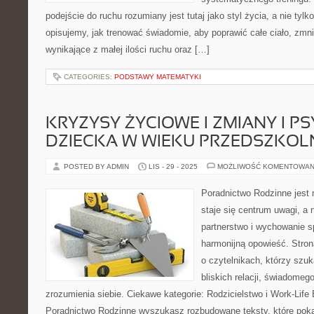
podejście do ruchu rozumiany jest tutaj jako styl życia, a nie tyl
opisujemy, jak trenować świadomie, aby poprawić całe ciało, zmni
wynikające z małej ilości ruchu oraz […]
CATEGORIES:
PODSTAWY MATEMATYKI
KRYZYSY ŻYCIOWE I ZMIANY I P
DZIECKA W WIEKU PRZEDSZKO
POSTED BY ADMIN
LIS - 29 - 2025
MOŻLIWOŚĆ KOMENTOWAN
Poradnictwo Rodzinne jest 
staje się centrum uwagi, a
partnerstwo i wychowanie sp
harmonijną opowieść. Stron
o czytelnikach, którzy szu
bliskich relacji, świadomeg
zrozumienia siebie. Ciekawe kategorie: Rodzicielstwo i Work-Life 
Poradnictwo Rodzinne wyszukasz rozbudowane teksty, które pokaz