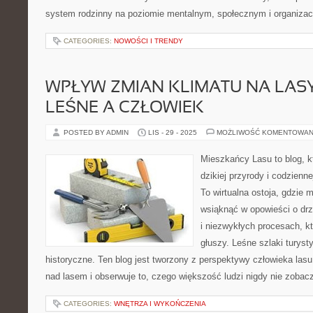
system rodzinny na poziomie mentalnym, społecznym i organiza
CATEGORIES:
NOWOŚCI I TRENDY
WPŁYW ZMIAN KLIMATU NA LASY
LEŚNE A CZŁOWIEK
POSTED BY ADMIN
LIS - 29 - 2025
MOŻLIWOŚĆ KOMENTOWAN
Mieszkańcy Lasu to blog, kt
dzikiej przyrody i codzienn
To wirtualna ostoja, gdzie 
wsiąknąć w opowieści o drz
i niezwykłych procesach, k
głuszy. Leśne szlaki turyst
historyczne. Ten blog jest tworzony z perspektywy człowieka las
nad lasem i obserwuje to, czego większość ludzi nigdy nie zobac
CATEGORIES:
WNĘTRZA I WYKOŃCZENIA