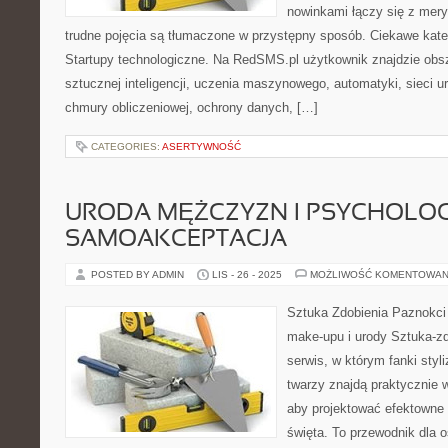
nowinkami łączy się z mery
trudne pojęcia są tłumaczone w przystępny sposób. Ciekawe kateg
Startupy technologiczne. Na RedSMS.pl użytkownik znajdzie obsz
sztucznej inteligencji, uczenia maszynowego, automatyki, sieci 
chmury obliczeniowej, ochrony danych, […]
CATEGORIES:
ASERTYWNOŚĆ
URODA MĘŻCZYZN I PSYCHOLOGI
SAMOAKCEPTACJA
POSTED BY ADMIN
LIS - 26 - 2025
MOŻLIWOŚĆ KOMENTOWAN
Sztuka Zdobienia Paznokci 
make-upu i urody Sztuka-zd
serwis, w którym fanki styli
twarzy znajdą praktycznie 
aby projektować efektowne s
święta. To przewodnik dla 