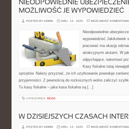
NIEODPOWIEDNIE UBEZPIECZENI
MOŻLIWOŚĆ JE WYPOWIEDZIEĆ
POSTED BY ADMIN
GRU - 13 - 2025
MOŻLIWOŚĆ KOMENTOWA
Nieodpowiednie ubezpiecze
wypowiedzieć Jakikolwiek s
pracować ma okazję odznac
atrakcyjnymi atutami. W ja
odpychające, natomiast przy
Kasy fiskalne tutaj niewątpl
sprzętów. Należy przyznać, że ich użytkowanie powoduje zarówno
przyjemności. Z pewnością do rozkosznych wolno zaliczyć szyb
Tu kasy fiskalne – jaka kasa fiskalna są […]
CATEGORIES:
MODA
W DZISIEJSZYCH CZASACH INTE
POSTED BY ADMIN
GRU - 13 - 2025
MOŻLIWOŚĆ KOMENTOWA