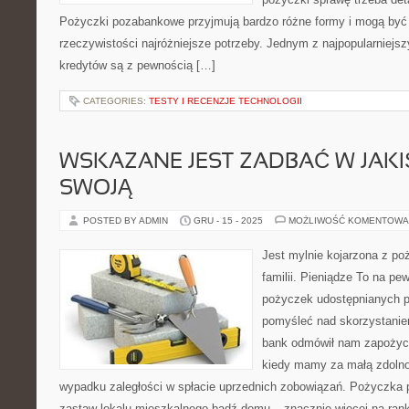
Pożyczki pozabankowe przyjmują bardzo różne formy i mogą być
rzeczywistości najróżniejsze potrzeby. Jednym z najpopularniejsz
kredytów są z pewnością […]
CATEGORIES:
TESTY I RECENZJE TECHNOLOGII
WSKAZANE JEST ZADBAĆ W JAKI
SWOJĄ
POSTED BY ADMIN
GRU - 15 - 2025
MOŻLIWOŚĆ KOMENTOWA
Jest mylnie kojarzona z po
familii. Pieniądze To na pe
pożyczek udostępnianych pr
pomyśleć nad skorzystaniem 
bank odmówił nam zapożycze
kiedy mamy za małą zdoln
wypadku zaległości w spłacie uprzednich zobowiązań. Pożyczka p
zastaw lokalu mieszkalnego bądź domu – znacznie więcej na rank