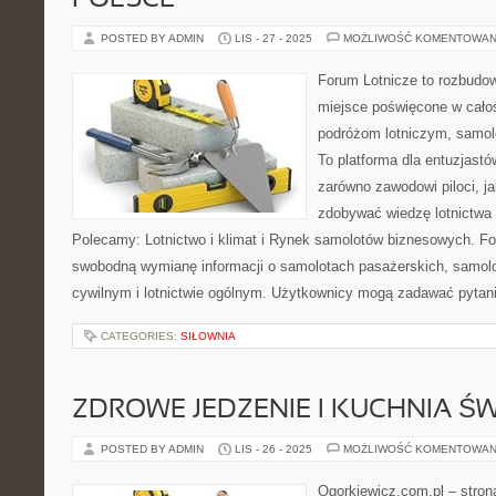
POLSCE
POSTED BY ADMIN
LIS - 27 - 2025
MOŻLIWOŚĆ KOMENTOWAN
Forum Lotnicze to rozbudo
miejsce poświęcone w całoś
podróżom lotniczym, samol
To platforma dla entuzjastów
zarówno zawodowi piloci, ja
zdobywać wiedzę lotnictwa 
Polecamy: Lotnictwo i klimat i Rynek samolotów biznesowych. F
swobodną wymianę informacji o samolotach pasażerskich, samolo
cywilnym i lotnictwie ogólnym. Użytkownicy mogą zadawać pytan
CATEGORIES:
SIŁOWNIA
ZDROWE JEDZENIE I KUCHNIA Ś
POSTED BY ADMIN
LIS - 26 - 2025
MOŻLIWOŚĆ KOMENTOWAN
Ogorkiewicz.com.pl – stron