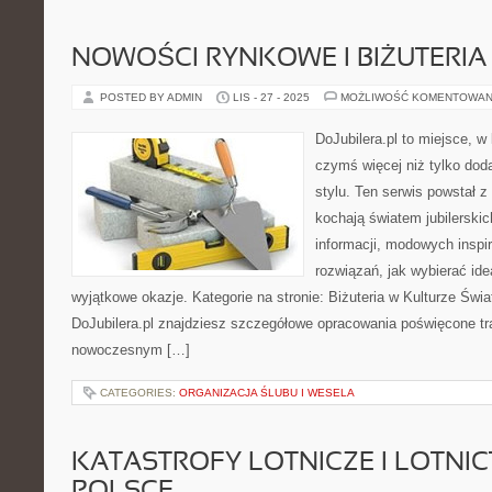
NOWOŚCI RYNKOWE I BIŻUTERIA
POSTED BY ADMIN
LIS - 27 - 2025
MOŻLIWOŚĆ KOMENTOWAN
DoJubilera.pl to miejsce, w
czymś więcej niż tylko dod
stylu. Ten serwis powstał z
kochają światem jubilerskich
informacji, modowych inspi
rozwiązań, jak wybierać ide
wyjątkowe okazje. Kategorie na stronie: Biżuteria w Kulturze Świa
DoJubilera.pl znajdziesz szczegółowe opracowania poświęcone t
nowoczesnym […]
CATEGORIES:
ORGANIZACJA ŚLUBU I WESELA
KATASTROFY LOTNICZE I LOTNI