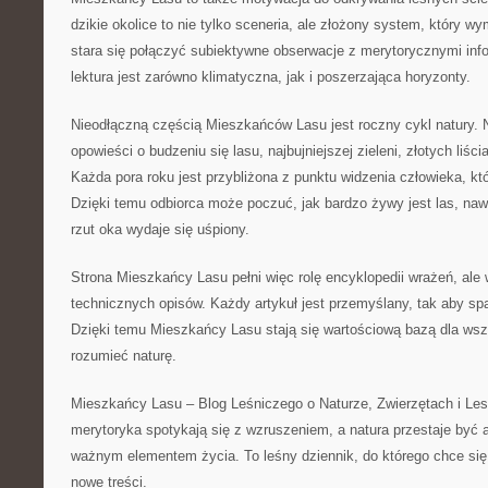
dzikie okolice to nie tylko sceneria, ale złożony system, który w
stara się połączyć subiektywne obserwacje z merytorycznymi inf
lektura jest zarówno klimatyczna, jak i poszerzająca horyzonty.
Nieodłączną częścią Mieszkańców Lasu jest roczny cykl natury. N
opowieści o budzeniu się lasu, najbujniejszej zieleni, złotych liś
Każda pora roku jest przybliżona z punktu widzenia człowieka, któ
Dzięki temu odbiorca może poczuć, jak bardzo żywy jest las, naw
rzut oka wydaje się uśpiony.
Strona Mieszkańcy Lasu pełni więc rolę encyklopedii wrażeń, ale 
technicznych opisów. Każdy artykuł jest przemyślany, tak aby sp
Dzięki temu Mieszkańcy Lasu stają się wartościową bazą dla wszy
rozumieć naturę.
Mieszkańcy Lasu – Blog Leśniczego o Naturze, Zwierzętach i Les
merytoryka spotykają się z wzruszeniem, a natura przestaje być a
ważnym elementem życia. To leśny dziennik, do którego chce si
nowe treści.