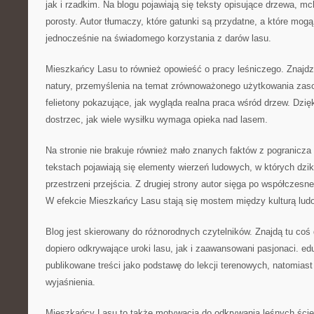
jak i rzadkim. Na blogu pojawiają się teksty opisujące drzewa, mc
porosty. Autor tłumaczy, które gatunki są przydatne, a które mog
jednocześnie na świadomego korzystania z darów lasu.
Mieszkańcy Lasu to również opowieść o pracy leśniczego. Znajdzi
natury, przemyślenia na temat zrównoważonego użytkowania zaso
felietony pokazujące, jak wygląda realna praca wśród drzew. Dzię
dostrzec, jak wiele wysiłku wymaga opieka nad lasem.
Na stronie nie brakuje również mało znanych faktów z pogranicza e
tekstach pojawiają się elementy wierzeń ludowych, w których dzika
przestrzeni przejścia. Z drugiej strony autor sięga po współczesn
W efekcie Mieszkańcy Lasu stają się mostem między kulturą lud
Blog jest skierowany do różnorodnych czytelników. Znajdą tu coś
dopiero odkrywające uroki lasu, jak i zaawansowani pasjonaci. 
publikowane treści jako podstawę do lekcji terenowych, natomiast
wyjaśnienia.
Mieszkańcy Lasu to także motywacja do odkrywania leśnych ście