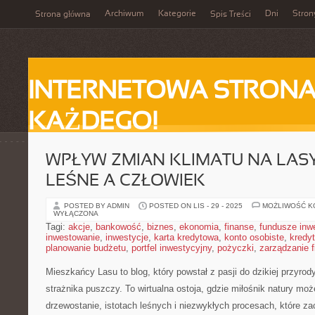
Archiwum
Kategorie
Dni
Stron
Strona główna
Spis Treści
INTERNETOWA STRONA
KAŻDEGO!
WPŁYW ZMIAN KLIMATU NA LASY
LEŚNE A CZŁOWIEK
POSTED BY ADMIN
POSTED ON LIS - 29 - 2025
MOŻLIWOŚĆ 
WYŁĄCZONA
Tagi:
akcje
,
bankowość
,
biznes
,
ekonomia
,
finanse
,
fundusze inw
inwestowanie
,
inwestycje
,
karta kredytowa
,
konto osobiste
,
kredyt
planowanie budżetu
,
portfel inwestycyjny
,
pożyczki
,
zarządzanie 
Mieszkańcy Lasu to blog, który powstał z pasji do dzikiej przyrod
strażnika puszczy. To wirtualna ostoja, gdzie miłośnik natury mo
drzewostanie, istotach leśnych i niezwykłych procesach, które za