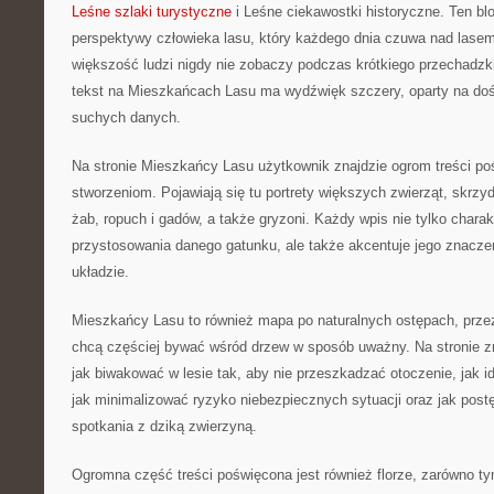
Leśne szlaki turystyczne
i Leśne ciekawostki historyczne. Ten blo
perspektywy człowieka lasu, który każdego dnia czuwa nad lasem
większość ludzi nigdy nie zobaczy podczas krótkiego przechadzki
tekst na Mieszkańcach Lasu ma wydźwięk szczery, oparty na dośw
suchych danych.
Na stronie Mieszkańcy Lasu użytkownik znajdzie ogrom treści p
stworzeniom. Pojawiają się tu portrety większych zwierząt, skrz
żab, ropuch i gadów, a także gryzoni. Każdy wpis nie tylko charak
przystosowania danego gatunku, ale także akcentuje jego znacz
układzie.
Mieszkańcy Lasu to również mapa po naturalnych ostępach, prze
chcą częściej bywać wśród drzew w sposób uważny. Na stronie zn
jak biwakować w lesie tak, aby nie przeszkadzać otoczenie, jak i
jak minimalizować ryzyko niebezpiecznych sytuacji oraz jak post
spotkania z dziką zwierzyną.
Ogromna część treści poświęcona jest również florze, zarówno 