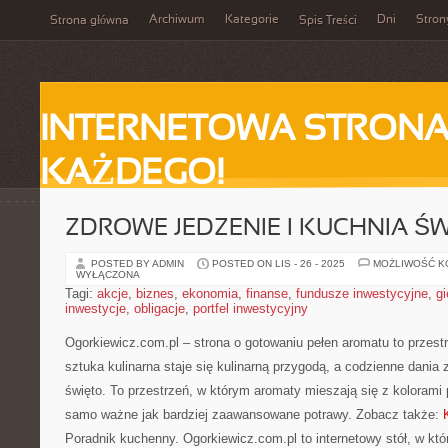
Archiwum
Kategorie
Dni
Stron
Strona główna
Spis Treści
INTERNETOWA STRONA
KAŻDEGO!
ZDROWE JEDZENIE I KUCHNIA Ś
POSTED BY ADMIN
POSTED ON LIS - 26 - 2025
MOŻLIWOŚĆ 
WYŁĄCZONA
Tagi:
akcje
,
biznes
,
ekonomia
,
finanse
,
fundusze inwestycyjne
,
gi
inwestycje
,
obligacje
,
portfel inwestycyjny
Ogorkiewicz.com.pl – strona o gotowaniu pełen aromatu to przest
sztuka kulinarna staje się kulinarną przygodą, a codzienne dania 
święto. To przestrzeń, w którym aromaty mieszają się z kolorami p
samo ważne jak bardziej zaawansowane potrawy. Zobacz także:
Poradnik kuchenny. Ogorkiewicz.com.pl to internetowy stół, w kt