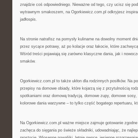
znajdzie coś odpowiedniego. Nieważne od tego, czy ucisz się pod
wytrawnym smakoszem, na Ogorkiewicz.com.pl odkryjesz inspiracj
jadłospis.
Na stronie natrafisz na pomysły kulinarne na dowolny moment dni
przez sycące potrawy, aż po kolacje oraz łakocie, które zachwycą
Wśród treści pojawiają się zarówno klasyczne dania, jak i nowocz
smaków.
Ogorkiewicz.com.pl to także ukłon dla rodzinnych posiłków. Na por
przepisy na domowe obiady, które kojarzą się z przytulnością ro
spotkaniami oraz domową tradycją. domowe zupy, domowe sosy,
kolorowe dania warzywne – to tylko część bogatego repertuaru, k
Na Ogorkiewicz.com.pl ważne miejsce zajmuje gotowanie zgodne 
zachęca do sięgania po świeże składniki, udowadniając, że najle
prostocie. Wiosenne nowalijki, letnie owoce, jesienne rozgrzewaj