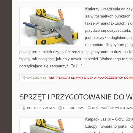
Kurierzy Urządzenia do cz
są w rozmaitych punktach, 
także w manufakturach, skl
przydaje się oczyszczarki.
jest niezwykle dogłębne po
momencie. Gdybyśmy prag
poniektóre z takich czynności ręcznie zajęłoby nam to dużo godzin
byłoby tak dogłębne, jak przy użyciu narzędzi. Wobec tego też na
porządkujące się zaopatrzyć. To […]
CATEGORIES:
WENTYLACJA I KLIMATYZACJA W NOWOCZESNYCH DOM
SPRZĘT I PRZYGOTOWANIE DO
POSTED BY ADMIN
LIS - 30 - 2025
MOŻLIWOŚĆ KOMENTOWAN
KarpackiLas.pl – Góry, Szl
Europy i Świata to portal, k