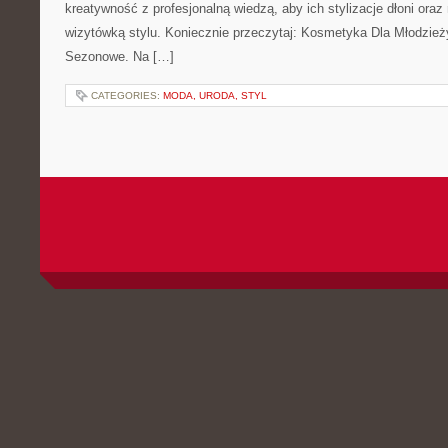
kreatywność z profesjonalną wiedzą, aby ich stylizacje dłoni oraz
wizytówką stylu. Koniecznie przeczytaj: Kosmetyka Dla Młodzież
Sezonowe. Na […]
CATEGORIES:
MODA, URODA, STYL