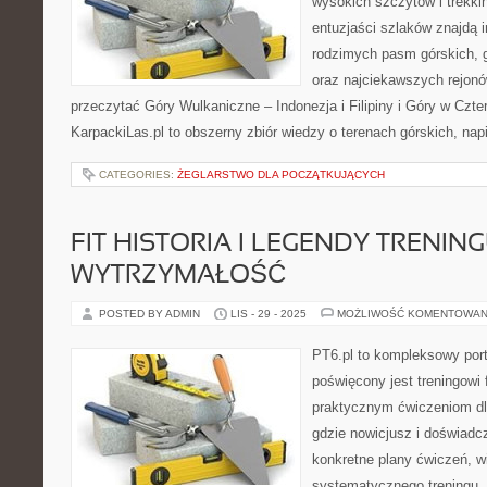
wysokich szczytów i trekkin
entuzjaści szlaków znajdą i
rodzimych pasm górskich, 
oraz najciekawszych rejonó
przeczytać Góry Wulkaniczne – Indonezja i Filipiny i Góry w Czt
KarpackiLas.pl to obszerny zbiór wiedzy o terenach górskich, na
CATEGORIES:
ŻEGLARSTWO DLA POCZĄTKUJĄCYCH
FIT HISTORIA I LEGENDY TRENING
WYTRZYMAŁOŚĆ
POSTED BY ADMIN
LIS - 29 - 2025
MOŻLIWOŚĆ KOMENTOWAN
PT6.pl to kompleksowy porta
poświęcony jest treningowi
praktycznym ćwiczeniom dla
gdzie nowicjusz i doświad
konkretne plany ćwiczeń, w
systematycznego treningu. 