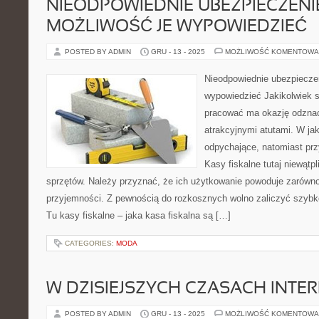
NIEODPOWIEDNIE UBEZPIECZENI
MOŻLIWOŚĆ JE WYPOWIEDZIEĆ
POSTED BY ADMIN
GRU - 13 - 2025
MOŻLIWOŚĆ KOMENTOWA
Nieodpowiednie ubezpiecze
wypowiedzieć Jakikolwiek s
pracować ma okazję odznac
atrakcyjnymi atutami. W ja
odpychające, natomiast przy
Kasy fiskalne tutaj niewątpl
sprzętów. Należy przyznać, że ich użytkowanie powoduje zarówno
przyjemności. Z pewnością do rozkosznych wolno zaliczyć szyb
Tu kasy fiskalne – jaka kasa fiskalna są […]
CATEGORIES:
MODA
W DZISIEJSZYCH CZASACH INTE
POSTED BY ADMIN
GRU - 13 - 2025
MOŻLIWOŚĆ KOMENTOWA