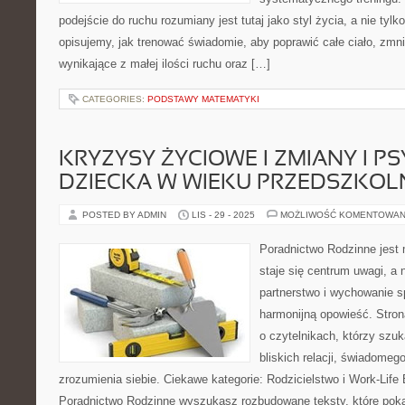
podejście do ruchu rozumiany jest tutaj jako styl życia, a nie tyl
opisujemy, jak trenować świadomie, aby poprawić całe ciało, zmni
wynikające z małej ilości ruchu oraz […]
CATEGORIES:
PODSTAWY MATEMATYKI
KRYZYSY ŻYCIOWE I ZMIANY I P
DZIECKA W WIEKU PRZEDSZKO
POSTED BY ADMIN
LIS - 29 - 2025
MOŻLIWOŚĆ KOMENTOWAN
Poradnictwo Rodzinne jest 
staje się centrum uwagi, a
partnerstwo i wychowanie sp
harmonijną opowieść. Stron
o czytelnikach, którzy szu
bliskich relacji, świadomeg
zrozumienia siebie. Ciekawe kategorie: Rodzicielstwo i Work-Life 
Poradnictwo Rodzinne wyszukasz rozbudowane teksty, które pokaz