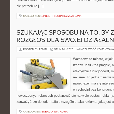
nie potrzebują […]
CATEGORIES:
SPRZĘT I TECHNIKA MUZYCZNA
SZUKAJĄC SPOSOBU NA TO, BY 
ROZGŁOS DLA SWOJEJ DZIAŁALN
POSTED BY ADMIN
GRU - 14 - 2025
MOŻLIWOŚĆ KOMENTOWA
Warszawa to miasto, w jak
rzeczy Jeśli ktoś pragnie, a
efektywnie funkcjonował, m
reklamę. To jedna z najważn
nawet jeżeli ma się interesu
on schodził bez kongruentn
nowoczesnych okresach postanowić się na wiele postaci reklamy
zauważyć, że do ludzi trafia szczególnie taka reklama, jaka jest 
CATEGORIES:
ENERGIA WIATROWA