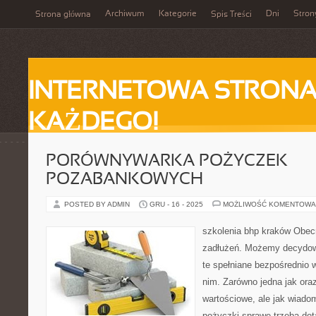
Archiwum
Kategorie
Dni
Stron
Strona główna
Spis Treści
INTERNETOWA STRONA
KAŻDEGO!
PORÓWNYWARKA POŻYCZEK
POZABANKOWYCH
POSTED BY ADMIN
GRU - 16 - 2025
MOŻLIWOŚĆ KOMENTOWA
szkolenia bhp kraków Obec
zadłużeń. Możemy decydow
te spełniane bezpośrednio w
nim. Zarówno jedna jak oraz
wartościowe, ale jak wiado
pożyczki sprawę trzeba det