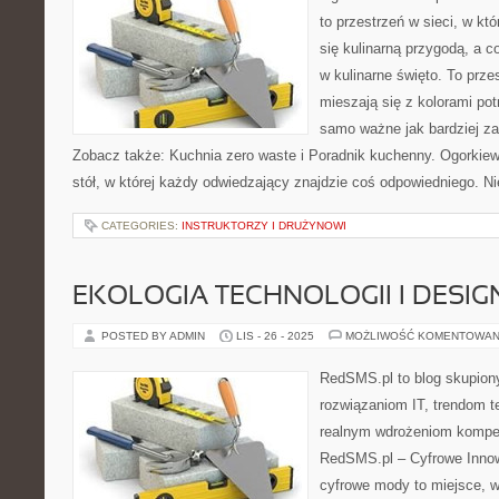
to przestrzeń w sieci, w kt
się kulinarną przygodą, a c
w kulinarne święto. To prz
mieszają się z kolorami pot
samo ważne jak bardziej z
Zobacz także: Kuchnia zero waste i Poradnik kuchenny. Ogorkiew
stół, w której każdy odwiedzający znajdzie coś odpowiedniego. N
CATEGORIES:
INSTRUKTORZY I DRUŻYNOWI
EKOLOGIA TECHNOLOGII I DESIGN
POSTED BY ADMIN
LIS - 26 - 2025
MOŻLIWOŚĆ KOMENTOWAN
RedSMS.pl to blog skupion
rozwiązaniom IT, trendom 
realnym wdrożeniom kompet
RedSMS.pl – Cyfrowe Innowa
cyfrowe mody to miejsce, 