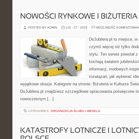
NOWOŚCI RYNKOWE I BIŻUTERIA
POSTED BY ADMIN
LIS - 27 - 2025
MOŻLIWOŚĆ KOMENTOWAN
DoJubilera.pl to miejsce, w
czymś więcej niż tylko dod
stylu. Ten serwis powstał z
kochają światem jubilerskich
informacji, modowych inspi
rozwiązań, jak wybierać ide
wyjątkowe okazje. Kategorie na stronie: Biżuteria w Kulturze Świa
DoJubilera.pl znajdziesz szczegółowe opracowania poświęcone t
nowoczesnym […]
CATEGORIES:
ORGANIZACJA ŚLUBU I WESELA
KATASTROFY LOTNICZE I LOTNI