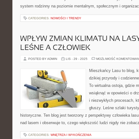
system rodzinny na poziomie mentalnym, społecznym i organiza
CATEGORIES:
NOWOŚCI I TRENDY
WPŁYW ZMIAN KLIMATU NA LASY
LEŚNE A CZŁOWIEK
POSTED BY ADMIN
LIS - 29 - 2025
MOŻLIWOŚĆ KOMENTOWAN
Mieszkańcy Lasu to blog, kt
dzikiej przyrody i codzienn
To wirtualna ostoja, gdzie 
wsiąknąć w opowieści o drz
i niezwykłych procesach, k
głuszy. Leśne szlaki turyst
historyczne. Ten blog jest tworzony z perspektywy człowieka las
nad lasem i obserwuje to, czego większość ludzi nigdy nie zobac
CATEGORIES:
WNĘTRZA I WYKOŃCZENIA