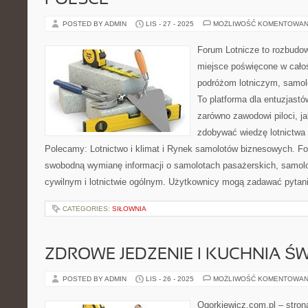
POLSCE
POSTED BY ADMIN
LIS - 27 - 2025
MOŻLIWOŚĆ KOMENTOWAN
Forum Lotnicze to rozbudo
miejsce poświęcone w całoś
podróżom lotniczym, samol
To platforma dla entuzjastów
zarówno zawodowi piloci, ja
zdobywać wiedzę lotnictwa 
Polecamy: Lotnictwo i klimat i Rynek samolotów biznesowych. F
swobodną wymianę informacji o samolotach pasażerskich, samolo
cywilnym i lotnictwie ogólnym. Użytkownicy mogą zadawać pytan
CATEGORIES:
SIŁOWNIA
ZDROWE JEDZENIE I KUCHNIA Ś
POSTED BY ADMIN
LIS - 26 - 2025
MOŻLIWOŚĆ KOMENTOWAN
Ogorkiewicz.com.pl – stron