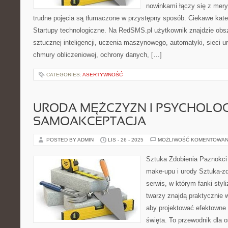
nowinkami łączy się z mery
trudne pojęcia są tłumaczone w przystępny sposób. Ciekawe kateg
Startupy technologiczne. Na RedSMS.pl użytkownik znajdzie obsz
sztucznej inteligencji, uczenia maszynowego, automatyki, sieci 
chmury obliczeniowej, ochrony danych, […]
CATEGORIES:
ASERTYWNOŚĆ
URODA MĘŻCZYZN I PSYCHOLOGI
SAMOAKCEPTACJA
POSTED BY ADMIN
LIS - 26 - 2025
MOŻLIWOŚĆ KOMENTOWAN
Sztuka Zdobienia Paznokci 
make-upu i urody Sztuka-zd
serwis, w którym fanki styli
twarzy znajdą praktycznie 
aby projektować efektowne s
święta. To przewodnik dla 