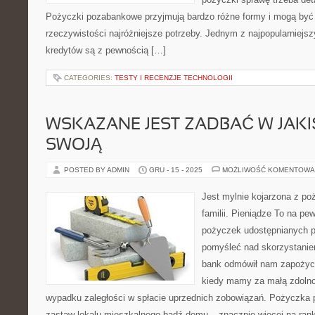
Pożyczki pozabankowe przyjmują bardzo różne formy i mogą być
rzeczywistości najróżniejsze potrzeby. Jednym z najpopularniejsz
kredytów są z pewnością […]
CATEGORIES:
TESTY I RECENZJE TECHNOLOGII
WSKAZANE JEST ZADBAĆ W JAKI
SWOJĄ
POSTED BY ADMIN
GRU - 15 - 2025
MOŻLIWOŚĆ KOMENTOWA
Jest mylnie kojarzona z po
familii. Pieniądze To na pe
pożyczek udostępnianych pr
pomyśleć nad skorzystaniem 
bank odmówił nam zapożycze
kiedy mamy za małą zdoln
wypadku zaległości w spłacie uprzednich zobowiązań. Pożyczka p
zastaw lokalu mieszkalnego bądź domu – znacznie więcej na rank