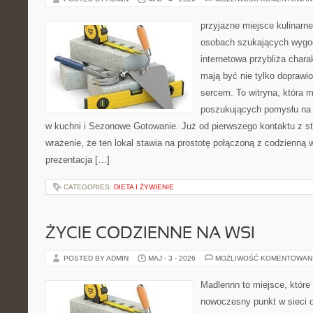
przyjazne miejsce kulinarne 
osobach szukających wygod
internetowa przybliża chara
mają być nie tylko doprawi
sercem. To witryna, która 
poszukujących pomysłu na 
w kuchni i Sezonowe Gotowanie. Już od pierwszego kontaktu z s
wrażenie, że ten lokal stawia na prostotę połączoną z codzienną 
prezentacja […]
CATEGORIES:
DIETA I ŻYWIENIE
ŻYCIE CODZIENNE NA WSI
POSTED BY ADMIN
MAJ - 3 - 2026
MOŻLIWOŚĆ KOMENTOWAN
Madlennn to miejsce, które
nowoczesny punkt w sieci 