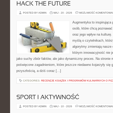
HACK THE FUTURE
POSTED BY ADMIN
MAJ - 20 - 2026
MOŻLIWOŚĆ KOMENTOWA
Augmentyka to inspirująca p
osób, które chcą poznawać ś
oraz jego wpływ na kulturę.
myślą o czytelnikach, którzy
algorytmy zmieniają nasze 
którym innowacyjność nie j
jako suchy zbiór faktów, ale jako dynamiczny proces. Na stronie
poświęcone zagadnieniom, które jeszcze niedawno kojarzyły się g
przyszłością, a dziś coraz […]
CATEGORIES:
RECENZJE KSIĄŻEK I PROGRAMÓW KULINARNYCH O PIZ
SPORT I AKTYWNOŚĆ
POSTED BY ADMIN
MAJ - 10 - 2026
MOŻLIWOŚĆ KOMENTOWA