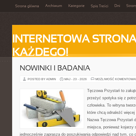
Archiwum
Kategorie
Dni
Stron
Strona główna
Spis Treści
INTERNETOWA STRONA
KAŻDEGO!
NOWINKI I BADANIA
POSTED BY ADMIN
MAJ - 23 - 2026
MOŻLIWOŚĆ KOMENTOWA
Tęczowa Przystań to zakąte
przeżyć spotyka się z pot
człowieka. To witryna twor
które chcą odnaleźć więcej
Nazwa Tęczowa Przystań d
miejsca, ponieważ kojarzy 
jednocześnie zaprasza do poszukiwania odpowiedzi nad tym, co d