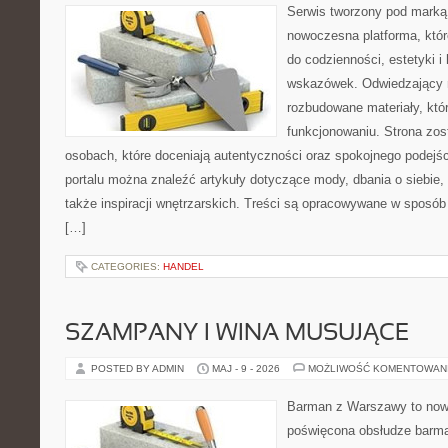
Serwis tworzony pod marką
nowoczesna platforma, któr
do codzienności, estetyki i
wskazówek. Odwiedzający m
rozbudowane materiały, kt
funkcjonowaniu. Strona zos
osobach, które doceniają autentyczności oraz spokojnego podejśc
portalu można znaleźć artykuły dotyczące mody, dbania o siebie
także inspiracji wnętrzarskich. Treści są opracowywane w sposób
[…]
CATEGORIES:
HANDEL
SZAMPANY I WINA MUSUJĄCE
POSTED BY ADMIN
MAJ - 9 - 2026
MOŻLIWOŚĆ KOMENTOWAN
Barman z Warszawy to nowo
poświęcona obsłudze barma