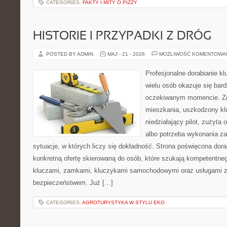
CATEGORIES:
FAKTY I MITY O PIZZY
HISTORIE I PRZYPADKI Z DRÓG
POSTED BY ADMIN
MAJ - 21 - 2026
MOŻLIWOŚĆ KOMENTOWA
Profesjonalne dorabianie kl
wielu osób okazuje się bar
oczekiwanym momencie. Zg
mieszkania, uszkodzony k
niedziałający pilot, zużyt
albo potrzeba wykonania z
sytuacje, w których liczy się dokładność. Strona poświęcona dora
konkretną ofertę skierowaną do osób, które szukają kompetentne
kluczami, zamkami, kluczykami samochodowymi oraz usługami 
bezpieczeństwem. Już […]
CATEGORIES:
AGROTURYSTYKA W STYLU EKO