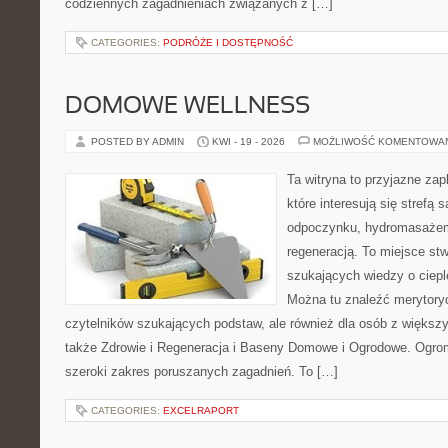
codziennych zagadnieniach związanych z […]
CATEGORIES:
PODRÓŻE I DOSTĘPNOŚĆ
DOMOWE WELLNESS
POSTED BY ADMIN
KWI - 19 - 2026
MOŻLIWOŚĆ KOMENTOWA
Ta witryna to przyjazne zap
które interesują się strefą 
odpoczynku, hydromasażem
regeneracją. To miejsce st
szukających wiedzy o cieple
Można tu znaleźć merytoryc
czytelników szukających podstaw, ale również dla osób z więks
także Zdrowie i Regeneracja i Baseny Domowe i Ogrodowe. Ogro
szeroki zakres poruszanych zagadnień. To […]
CATEGORIES:
EXCELRAPORT