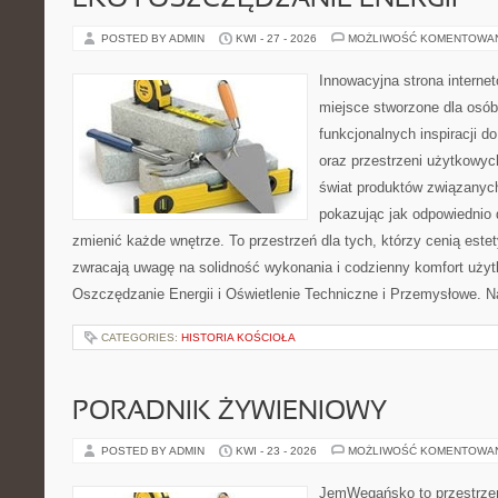
EKO I OSZCZĘDZANIE ENERGII
POSTED BY ADMIN
KWI - 27 - 2026
MOŻLIWOŚĆ KOMENTOWA
Innowacyjna strona intern
miejsce stworzone dla osób
funkcjonalnych inspiracji d
oraz przestrzeni użytkowyc
świat produktów związanych
pokazując jak odpowiednio 
zmienić każde wnętrze. To przestrzeń dla tych, którzy cenią este
zwracają uwagę na solidność wykonania i codzienny komfort użyt
Oszczędzanie Energii i Oświetlenie Techniczne i Przemysłowe. N
CATEGORIES:
HISTORIA KOŚCIOŁA
PORADNIK ŻYWIENIOWY
POSTED BY ADMIN
KWI - 23 - 2026
MOŻLIWOŚĆ KOMENTOWA
JemWegańsko to przestrzeń