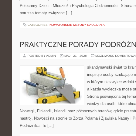
Polecamy Dzieci i Młodzież i Psychologia Codzienności. Strona m
porusza tematy związane […]
CATEGORIES:
NOWATORSKIE METODY NAUCZANIA
PRAKTYCZNE PORADY PODRÓŻN
POSTED BY ADMIN
MAJ - 21 - 2026
MOŻLIWOŚĆ KOMENTOWA
skandynawski świat to krain
inspiruje osoby szukające 
w którym niezwykłe widoki s
a każda wycieczka może stać
Strona poświęcona tej tema
wiedzy dla osób, które chcą
Norwegii, Finlandii, Islandii oraz północnych terenów, gdzie przes
nastrój. Nowości na stronie to Zorza Polarna i Zjawiska Natury i 
Podróżnika. To […]