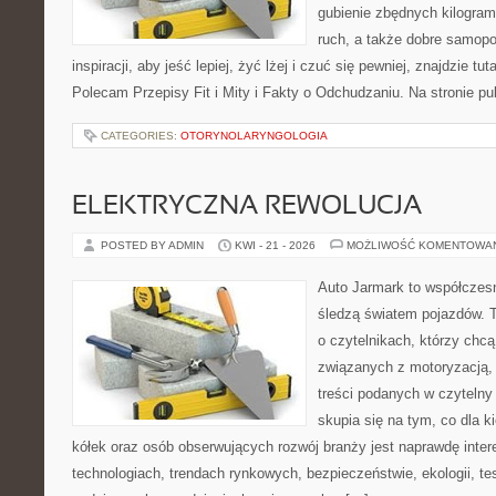
gubienie zbędnych kilogram
ruch, a także dobre samopo
inspiracji, aby jeść lepiej, żyć lżej i czuć się pewniej, znajdzie 
Polecam Przepisy Fit i Mity i Fakty o Odchudzaniu. Na stronie p
CATEGORIES:
OTORYNOLARYNGOLOGIA
ELEKTRYCZNA REWOLUCJA
POSTED BY ADMIN
KWI - 21 - 2026
MOŻLIWOŚĆ KOMENTOWA
Auto Jarmark to współczesn
śledzą światem pojazdów. 
o czytelnikach, którzy chc
związanych z motoryzacją, 
treści podanych w czytelny
skupia się na tym, co dla 
kółek oraz osób obserwujących rozwój branży jest naprawdę inte
technologiach, trendach rynkowych, bezpieczeństwie, ekologii, t