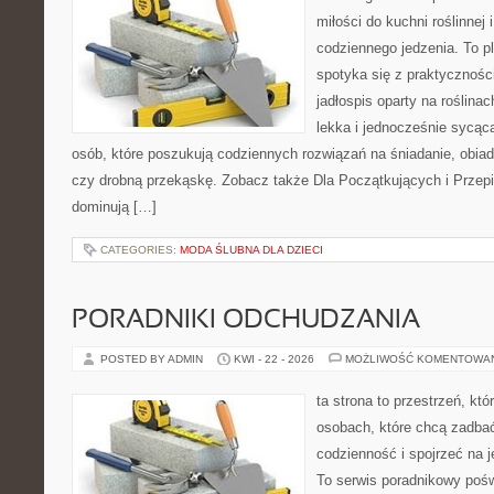
miłości do kuchni roślinnej
codziennego jedzenia. To p
spotyka się z praktyczności
jadłospis oparty na roślinac
lekka i jednocześnie sycąca.
osób, które poszukują codziennych rozwiązań na śniadanie, obiad
czy drobną przekąskę. Zobacz także Dla Początkujących i Przepis
dominują […]
CATEGORIES:
MODA ŚLUBNA DLA DZIECI
PORADNIKI ODCHUDZANIA
POSTED BY ADMIN
KWI - 22 - 2026
MOŻLIWOŚĆ KOMENTOWA
ta strona to przestrzeń, kt
osobach, które chcą zadbać
codzienność i spojrzeć na 
To serwis poradnikowy poś