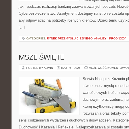
jak i podczas realizacji bardziej zaawansowanych potrzeb. Nowoś
Cyberbezpieczeństwo. Asortyment dostępny na stronie została o
aby odpowiadać na potrzeby różnych klientów. Dzięki temu użytk
[…]
CATEGORIES:
RYNEK PRZEMYSŁU CIĘŻKIEGO: ANALIZY I PROGNOZY
MSZE ŚWIĘTE
POSTED BY ADMIN
MAJ - 6 - 2026
MOŻLIWOŚĆ KOMENTOWAN
Serwis NajlepszeKazania.p
stworzone z myślą o osobac
wartościowych treści związ
duchowym oraz zadumą nad
której użytkownicy mogą od
rozważania oraz teksty pom
sens codziennych wydarzeń i duchowych doświadczeń. Kategorie n
Duchowość i Kazania i Refleksje. NajlepszeKazania.pl zostało s