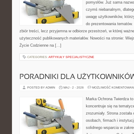
pomysłów. Już sama nazwa 
czymś niebanalnym, dlateg
uwagę użytkowników, którzy
do prezentowania tematów. 
zbiór treści, lecz przyjemna w odbiorze przestrzeń, w której ważn
użyteczność publikowanych materiałów. Nowości na stronie: Wiejsk
Życie Codzienne na […]
CATEGORIES:
ARTYKUŁY SPECJALISTYCZNE
PORADNIKI DLA UŻYTKOWNIKÓ
POSTED BY ADMIN
MAJ - 2 - 2026
MOŻLIWOŚĆ KOMENTOWAN
Marka Ochrona Twierdza to 
koncentruje się na tematy
zrozumiały. Strona została
osobach, firmach i instytuc
solidnego wsparcia w zakre