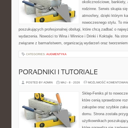
okolicznościowe, bankiety, 
rodzinne. Serwis skupia się
atmosfery, dzięki którym k
nowoczesnego stylu. To mi
poszukujących profesjonalnej obsługi, które chcą zadbać o naj
wydarzenia. Nowości to Wina i Winnice i Drinki i Koktajle. Na str
związane z barmaństwem, organizacją wydarzeń oraz tworzeniem
CATEGORIES:
AUGMENTYKA
PORADNIKI I TUTORIALE
POSTED BY ADMIN
MAJ - 8 - 2026
MOŻLIWOŚĆ KOMENTOWAN
Sklep-Feniks.pl to nowocze
które cenią sprawdzone roz
zakupów oraz szybkie zak
domu. Strona została przy
użytkownikach poszukujący
które sprawdzą się zarówn