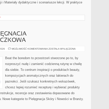
i i Materiały dydaktyczne i scenariusze lekcji. W praktyce
Y
ELĘGNACJA
ZCZKOWA
ANTI-
 2026
MOŻLIWOŚĆ KOMENTOWANIA
ZOSTAŁA WYŁĄCZONA
AGING
I
PIELĘGNACJA
Beat the boredom to przestrzeń stworzone po to, by
PRZECIWZMARSZCZKOWA
rozproszyć nudę i zamienić codzienną rutynę w chwilę
dla siebie. To centrum inspiracji o produktach beauty,
kompozycjach aromatycznych oraz lakierach do
paznokci. Jeśli szukasz konkretnych wskazówek,
chcesz lepiej rozumieć recepturę i wybierać produkty
 instrukcje, recenzje oraz zestawienia dopasowane do
w. Nowe kategorie to Pielęgnacja Skóry i Nowości w Branży.