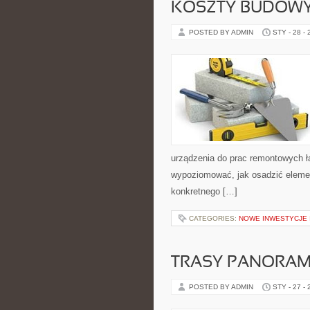
KOSZTY BUDOWY
POSTED BY ADMIN
STY - 28 -
urządzenia do prac remontowych ł
wypoziomować, jak osadzić elemen
konkretnego […]
CATEGORIES:
NOWE INWESTYCJE 
TRASY PANORAM
POSTED BY ADMIN
STY - 27 -