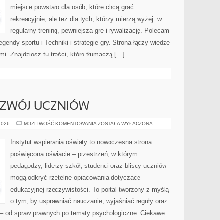
miejsce powstało dla osób, które chcą grać
rekreacyjnie, ale też dla tych, którzy mierzą wyżej: w
regularny trening, pewniejszą grę i rywalizację. Polecam
gendy sportu i Techniki i strategie gry. Strona łączy wiedzę
. Znajdziesz tu treści, które tłumaczą […]
OZWÓJ UCZNIÓW
MOTYWACJA
 2026
MOŻLIWOŚĆ KOMENTOWANIA
ZOSTAŁA WYŁĄCZONA
I
ROZWÓJ
UCZNIÓW
Instytut wspierania oświaty to nowoczesna strona
poświęcona oświacie – przestrzeń, w którym
pedagodzy, liderzy szkół, studenci oraz bliscy uczniów
mogą odkryć rzetelne opracowania dotyczące
edukacyjnej rzeczywistości. To portal tworzony z myślą
o tym, by usprawniać nauczanie, wyjaśniać reguły oraz
– od spraw prawnych po tematy psychologiczne. Ciekawe