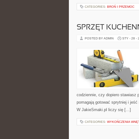
CATEGORIES:
BROŃ I PRZEMOC
SPRZĘT KUCHENN
POSTED BY ADMIN
STY - 28 -
codziennie, czy dopiero stawiasz 
pomagają gotować sprytniej i jeść
W JakieSmaki.pl liczy się […]
CATEGORIES:
WYKOŃCZENIA WNĘ