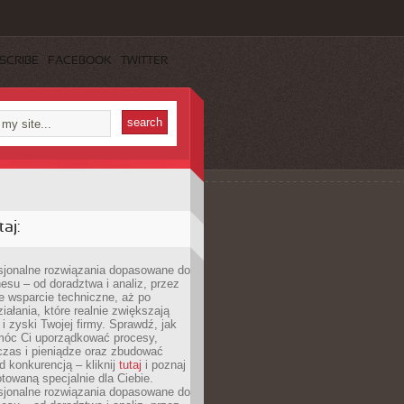
SCRIBE
FACEBOOK
TWITTER
aj:
esjonalne rozwiązania dopasowane do
esu – od doradztwa i analiz, przez
 wsparcie techniczne, aż po
iałania, które realnie zwiększają
i zyski Twojej firmy. Sprawdź, jak
óc Ci uporządkować procesy,
czas i pieniądze oraz zbudować
 konkurencją – kliknij
tutaj
i poznaj
otowaną specjalnie dla Ciebie.
esjonalne rozwiązania dopasowane do