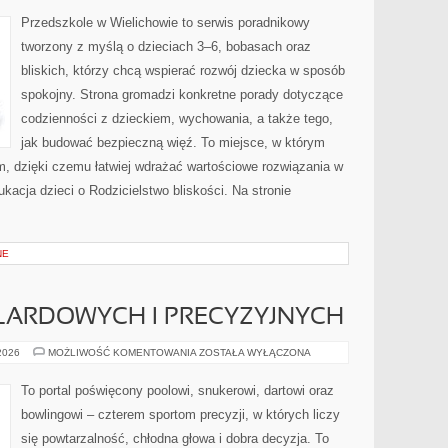
PORÓD
Przedszkole w Wielichowie to serwis poradnikowy
tworzony z myślą o dzieciach 3–6, bobasach oraz
bliskich, którzy chcą wspierać rozwój dziecka w sposób
spokojny. Strona gromadzi konkretne porady dotyczące
codzienności z dzieckiem, wychowania, a także tego,
jak budować bezpieczną więź. To miejsce, w którym
m, dzięki czemu łatwiej wdrażać wartościowe rozwiązania w
kacja dzieci o Rodzicielstwo bliskości. Na stronie
NE
BILARDOWYCH I PRECYZYJNYCH
HISTORIA
 2026
MOŻLIWOŚĆ KOMENTOWANIA
ZOSTAŁA WYŁĄCZONA
GIER
BILARDOWYCH
I
To portal poświęcony poolowi, snukerowi, dartowi oraz
PRECYZYJNYCH
bowlingowi – czterem sportom precyzji, w których liczy
się powtarzalność, chłodna głowa i dobra decyzja. To