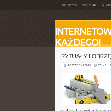
Archiwum
Katego
Strona główna
INTERNETOW
KAŻDEGO!
RYTUAŁY I OBRZ
POSTED BY ADMIN
STY - 31 -
szlakiem, którą można iść chwila 