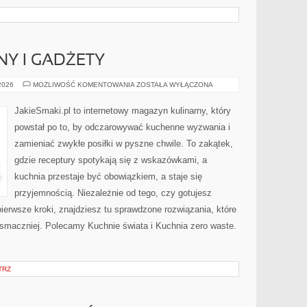
Y I GADŻETY
SPRZĘT
 2026
MOŻLIWOŚĆ KOMENTOWANIA
ZOSTAŁA WYŁĄCZONA
KUCHENNY
I
GADŻETY
JakieSmaki.pl to internetowy magazyn kulinarny, który
powstał po to, by odczarowywać kuchenne wyzwania i
zamieniać zwykłe posiłki w pyszne chwile. To zakątek,
gdzie receptury spotykają się z wskazówkami, a
kuchnia przestaje być obowiązkiem, a staje się
przyjemnością. Niezależnie od tego, czy gotujesz
pierwsze kroki, znajdziesz tu sprawdzone rozwiązania, które
 smaczniej. Polecamy Kuchnie świata i Kuchnia zero waste.
TRZ