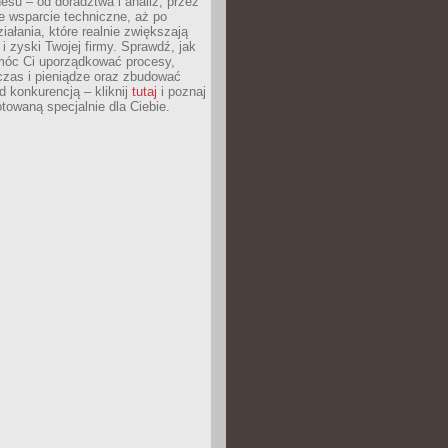
esu – od doradztwa i analiz, przez
 wsparcie techniczne, aż po
iałania, które realnie zwiększają
i zyski Twojej firmy. Sprawdź, jak
óc Ci uporządkować procesy,
czas i pieniądze oraz zbudować
 konkurencją – kliknij
tutaj
i poznaj
otowaną specjalnie dla Ciebie.