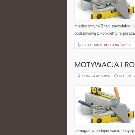
między innymi Znani zawodnicy i le
podstawową z konkretnymi poradami
CATEGORIES:
KOLEJ NA ŚWIECIE
MOTYWACJA I R
POSTED BY ADMIN
STY - 29 -
pomagać w podejmowaniu decyzji 