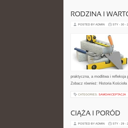
RODZINA I WART
POSTED BY ADMIN
STY - 30 -
praktyczna, a modlitwa i refleksja
Zobacz również: Historia Kościoła 
CATEGORIES:
SAMOAKCEPTACJA
CIĄŻA I PORÓD
POSTED BY ADMIN
STY - 29 -