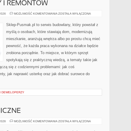
 I REMONTÓW
KOSZTY
 2026
MOŻLIWOŚĆ KOMENTOWANIA
ZOSTAŁA WYŁĄCZONA
BUDOWY
I
REMONTÓW
Sklep-Pusmak.pl to serwis budowlany, który powstał z
myślą o osobach, które stawiają dom, modernizują
mieszkanie, aranżują wnętrza albo po prostu chcą mieć
pewność, że każda praca wykonana na działce będzie
zrobiona porządnie. To miejsce, w którym sprzęt
spotykają się z praktyczną wiedzą, a tematy takie jak
ączą się z codziennymi problemami: jak coś
ty, jak naprawić usterkę oraz jak dobrać surowce do
I DEWELOPERZY
ICZNE
TRASY
 2026
MOŻLIWOŚĆ KOMENTOWANIA
ZOSTAŁA WYŁĄCZONA
PANORAMICZNE