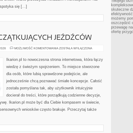
Twojego bizn
kompleksowe
spotyka się […]
skuteczne dz
efektywność 
możemy pom
oszczędzić 
przewagę nad
ofertę przyg
CZĄTKUJĄCYCH JEŹDŹCÓW
PORADY
 2026
MOŻLIWOŚĆ KOMENTOWANIA
ZOSTAŁA WYŁĄCZONA
DLA
POCZĄTKUJĄCYCH
JEŹDŹCÓW
Ikarion.pl to nowoczesna strona internetowa, która łączy
wiedzę z świeżym spojrzeniem. To miejsce stworzone
dla osób, które lubią sprawdzone podejście, ale
jednocześnie chcą poznawać śmiałe koncepcje. Całość
została pomyślana tak, aby użytkownik intuicyjnie
docierał do treści, które porządkują codzienne decyzje,
tywę. Ikarion.pl może być dla Ciebie kompasem w świecie,
e sensownych wniosków często brakuje. Przeczytaj także