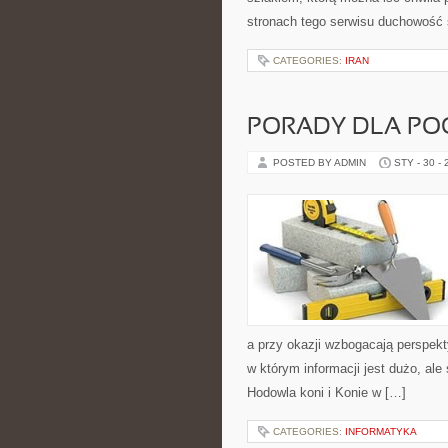
stronach tego serwisu duchowość 
CATEGORIES:
IRAN
PORADY DLA PO
POSTED BY ADMIN
STY - 30 -
a przy okazji wzbogacają perspek
w którym informacji jest dużo, al
Hodowla koni i Konie w […]
CATEGORIES:
INFORMATYKA