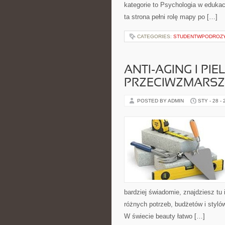
kategorie to Psychologia w edukacj
ta strona pełni rolę mapy po […]
CATEGORIES:
STUDENTWPODROZ
ANTI-AGING I PI
PRZECIWZMARS
POSTED BY ADMIN
STY - 28 -
bardziej świadomie, znajdziesz tu
różnych potrzeb, budżetów i styló
W świecie beauty łatwo […]