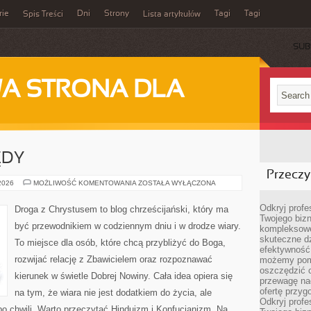
rie
Dni
Strony
Tagi
Tagi
Spis Treści
Lista artykułów
SUB
A STRONA DLA
ĘDY
Przeczyt
RYTUAŁY
 2026
MOŻLIWOŚĆ KOMENTOWANIA
ZOSTAŁA WYŁĄCZONA
I
OBRZĘDY
Odkryj prof
Droga z Chrystusem to blog chrześcijański, który ma
Twojego bizn
być przewodnikiem w codziennym dniu i w drodze wiary.
kompleksowe
skuteczne dz
To miejsce dla osób, które chcą przybliżyć do Boga,
efektywność 
rozwijać relację z Zbawicielem oraz rozpoznawać
możemy pom
oszczędzić 
kierunek w świetle Dobrej Nowiny. Cała idea opiera się
przewagę nad
ofertę przyg
na tym, że wiara nie jest dodatkiem do życia, ale
Odkryj prof
po chwili. Warto przeczytać Hinduizm i Konfucjanizm. Na