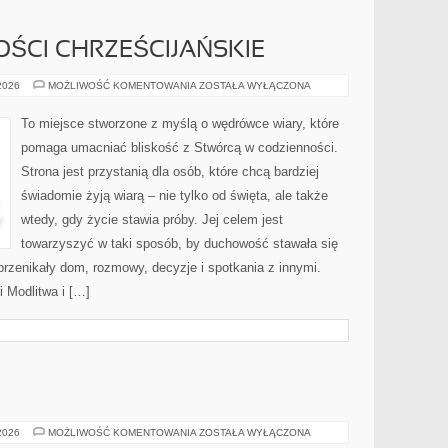
OŚCI CHRZEŚCIJAŃSKIE
RODZINA
 2026
MOŻLIWOŚĆ KOMENTOWANIA
ZOSTAŁA WYŁĄCZONA
I
WARTOŚCI
CHRZEŚCIJAŃSKIE
To miejsce stworzone z myślą o wędrówce wiary, które
pomaga umacniać bliskość z Stwórcą w codzienności.
Strona jest przystanią dla osób, które chcą bardziej
świadomie żyją wiarą – nie tylko od święta, ale także
wtedy, gdy życie stawia próby. Jej celem jest
towarzyszyć w taki sposób, by duchowość stawała się
 przenikały dom, rozmowy, decyzje i spotkania z innymi.
i Modlitwa i […]
CIĄŻA
 2026
MOŻLIWOŚĆ KOMENTOWANIA
ZOSTAŁA WYŁĄCZONA
I