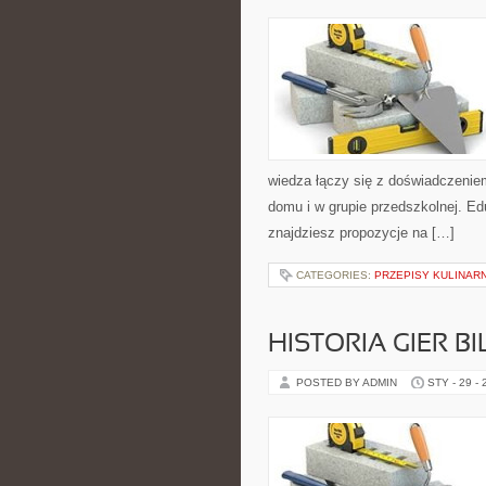
wiedza łączy się z doświadczenie
domu i w grupie przedszkolnej. Edu
znajdziesz propozycje na […]
CATEGORIES:
PRZEPISY KULINAR
HISTORIA GIER 
POSTED BY ADMIN
STY - 29 -