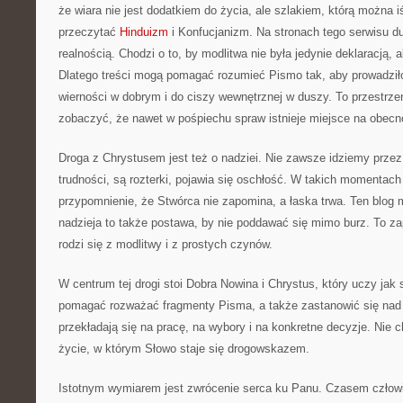
że wiara nie jest dodatkiem do życia, ale szlakiem, którą można i
przeczytać
Hinduizm
i Konfucjanizm. Na stronach tego serwisu d
realnością. Chodzi o to, by modlitwa nie była jedynie deklaracją,
Dlatego treści mogą pomagać rozumieć Pismo tak, aby prowadził
wierności w dobrym i do ciszy wewnętrznej w duszy. To przestrze
zobaczyć, że nawet w pośpiechu spraw istnieje miejsce na obec
Droga z Chrystusem jest też o nadziei. Nie zawsze idziemy przez
trudności, są rozterki, pojawia się oschłość. W takich momentach
przypomnienie, że Stwórca nie zapomina, a łaska trwa. Ten blog
nadzieja to także postawa, by nie poddawać się mimo burz. To za
rodzi się z modlitwy i z prostych czynów.
W centrum tej drogi stoi Dobra Nowina i Chrystus, który uczy jak
pomagać rozważać fragmenty Pisma, a także zastanowić się nad
przekładają się na pracę, na wybory i na konkretne decyzje. Nie c
życie, w którym Słowo staje się drogowskazem.
Istotnym wymiarem jest zwrócenie serca ku Panu. Czasem człowi