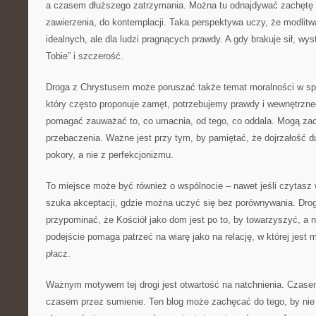
a czasem dłuższego zatrzymania. Można tu odnajdywać zachętę do
zawierzenia, do kontemplacji. Taka perspektywa uczy, że modlitw
idealnych, ale dla ludzi pragnących prawdy. A gdy brakuje sił, wys
Tobie” i szczerość.
Droga z Chrystusem może poruszać także temat moralności w s
który często proponuje zamęt, potrzebujemy prawdy i wewnętrzne
pomagać zauważać to, co umacnia, od tego, co oddala. Mogą zac
przebaczenia. Ważne jest przy tym, by pamiętać, że dojrzałość d
pokory, a nie z perfekcjonizmu.
To miejsce może być również o wspólnocie – nawet jeśli czytasz
szuka akceptacji, gdzie można uczyć się bez porównywania. Dr
przypominać, że Kościół jako dom jest po to, by towarzyszyć, a n
podejście pomaga patrzeć na wiarę jako na relację, w której jest 
płacz.
Ważnym motywem tej drogi jest otwartość na natchnienia. Czase
czasem przez sumienie. Ten blog może zachęcać do tego, by nie 