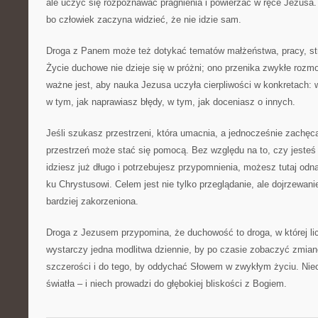
ale uczyć się rozpoznawać pragnienia i powierzać w ręce Jezusa.
bo człowiek zaczyna widzieć, że nie idzie sam.
Droga z Panem może też dotykać tematów małżeństwa, pracy, str
Życie duchowe nie dzieje się w próżni; ono przenika zwykłe rozm
ważne jest, aby nauka Jezusa uczyła cierpliwości w konkretach: w
w tym, jak naprawiasz błędy, w tym, jak doceniasz o innych.
Jeśli szukasz przestrzeni, która umacnia, a jednocześnie zachęca
przestrzeń może stać się pomocą. Bez względu na to, czy jesteś 
idziesz już długo i potrzebujesz przypomnienia, możesz tutaj odna
ku Chrystusowi. Celem jest nie tylko przeglądanie, ale dojrzewani
bardziej zakorzeniona.
Droga z Jezusem przypomina, że duchowość to droga, w której li
wystarczy jedna modlitwa dziennie, by po czasie zobaczyć zmian
szczerości i do tego, by oddychać Słowem w zwykłym życiu. Niec
światła – i niech prowadzi do głębokiej bliskości z Bogiem.