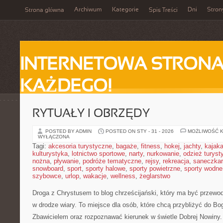
Archiwum
Kategorie
Dni
Stron
Strona główna
Spis Treści
INTERNETOWA STRONA
KAŻDEGO!
RYTUAŁY I OBRZĘDY
POSTED BY ADMIN
POSTED ON STY - 31 - 2026
MOŻLIWOŚĆ 
WYŁĄCZONA
Tagi:
akcesoria turystyczne
,
bagaże
,
fitness
,
hokej
,
jachty
,
kajak
kulturystyka
,
lotnictwo sportowe
,
narty
,
nurkowanie
,
odzież turyst
nożna
,
pływanie
,
podróże tematyczne
,
rejsy
,
rekreacja
,
saneczka
snowboard
,
sport
,
sporty halowe
,
sporty powietrzne
,
sporty wodne
szybowce
,
urlop
,
wakacje
,
wellness
,
żeglarstwo
Droga z Chrystusem to blog chrześcijański, który ma być przewo
w drodze wiary. To miejsce dla osób, które chcą przybliżyć do Bog
Zbawicielem oraz rozpoznawać kierunek w świetle Dobrej Nowiny. 