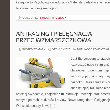
kategorie to Psychologia w edukacji i Materiały dydaktyczne i sce
ta strona pełni rolę mapy po […]
CATEGORIES:
STUDENTWPODROZY
ANTI-AGING I PIELĘGNACJA
PRZECIWZMARSZCZKOWA
POSTED BY ADMIN
STY - 28 - 2026
MOŻLIWOŚĆ KOMENTOWA
Beat the boredom to przest
rozproszyć nudę i zamienić
dla siebie. To centrum inspi
kompozycjach aromatycznyc
paznokci. Jeśli szukasz k
chcesz lepiej rozumieć rece
bardziej świadomie, znajdziesz tu instrukcje, recenzje oraz zest
różnych potrzeb, budżetów i stylów. Nowe kategorie to Pielęgnac
W świecie beauty łatwo […]