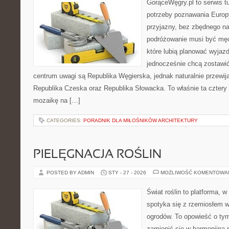
GorąceWęgry.pl to serwis tu
potrzeby poznawania Euro
przyjazny, bez zbędnego na
podróżowanie musi być męc
które lubią planować wyjazd
jednocześnie chcą zostawi
centrum uwagi są Republika Węgierska, jednak naturalnie przewijaj
Republika Czeska oraz Republika Słowacka. To właśnie ta cztery 
mozaikę na […]
CATEGORIES:
PORADNIK DLA MIŁOŚNIKÓW ARCHITEKTURY
PIELĘGNACJA ROŚLIN
POSTED BY ADMIN
STY - 27 - 2026
MOŻLIWOŚĆ KOMENTOWA
Świat roślin to platforma, w
spotyka się z rzemiosłem w 
ogrodów. To opowieść o tym
zamienić się w harmonijną p