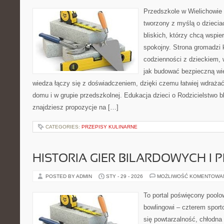
Przedszkole w Wielichowie 
tworzony z myślą o dziecia
bliskich, którzy chcą wspi
spokojny. Strona gromadzi 
codzienności z dzieckiem, 
jak budować bezpieczną wi
wiedza łączy się z doświadczeniem, dzięki czemu łatwiej wdraża
domu i w grupie przedszkolnej. Edukacja dzieci o Rodzicielstwo bl
znajdziesz propozycje na […]
CATEGORIES:
PRZEPISY KULINARNE
HISTORIA GIER BILARDOWYCH I 
POSTED BY ADMIN
STY - 29 - 2026
MOŻLIWOŚĆ KOMENTOWA
To portal poświęcony poolow
bowlingowi – czterem sporto
się powtarzalność, chłodna 