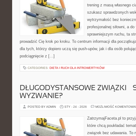
trening z masą własnego ciał
szukasz sprawdzonych ws
wytrzymałość bez konieczn
profesjonalnej siłowni, a d
sprawniejszym ruchu, ta str
prowadzić Cię krok po kroku. To centrum informacji dla początk
dla tych, którzy dopiero uczą się push-upów, jak i dla osób polu
podciągnięcie z […]
CATEGORIES:
DIETA I RUCH DLA INTROWERTYKÓW
DŁUGODYSTANSOWE ZWIĄZKI – 
WYZWANIE?
POSTED BY ADMIN
STY - 24 - 2026
MOŻLIWOŚĆ KOMENTOWA
ZatrzymajFaceta.pl to przyj
które chcą poukładać temat
związek bez udawania. To 