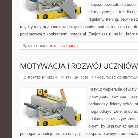
miejsce powstało dla osób,
rekreacyjnie, ale też dla ty
regularny trening, pewniejs
między innymi Znani zawodnicy i legendy sportu i Techniki i strat
podstawową z konkretnymi poradami. Znajdziesz tu treści, które 
CATEGORIES:
KOLEJ NA ŚWIECIE
MOTYWACJA I ROZWÓJ UCZNIÓW
POSTED BY ADMIN
STY - 29 - 2026
MOŻLIWOŚĆ KOMENTOWA
Instytut wspierania oświat
poświęcona oświacie – prze
pedagodzy, liderzy szkół, s
mogą odkryć rzetelne opra
edukacyjnej rzeczywistości
o tym, by usprawniać naucz
pomagać w podejmowaniu decyzji – od spraw prawnych po tematy