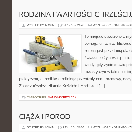
RODZINA I WARTOŚCI CHRZEŚCI
POSTED BY ADMIN
STY - 30 - 2026
MOŻLIWOŚĆ KOMENTOWA
To miejsce stworzone z myś
pomaga umacniać bliskość 
Strona jest przystanią dla o
świadomie żyją wiarą – nie 
wtedy, gdy życie stawia pró
towarzyszyć w taki sposób
praktyczna, a modlitwa i refleksja przenikały dom, rozmowy, decyz
Zobacz również: Historia Kościoła i Modlitwa i […]
CATEGORIES:
SAMOAKCEPTACJA
CIĄŻA I PORÓD
POSTED BY ADMIN
STY - 29 - 2026
MOŻLIWOŚĆ KOMENTOWA