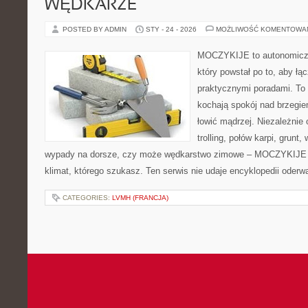
WĘDKARZE
POSTED BY ADMIN
STY - 24 - 2026
MOŻLIWOŚĆ KOMENTOWA
MOCZYKIJE to autonomiczny
który powstał po to, aby ł
praktycznymi poradami. To 
kochają spokój nad brzegie
łowić mądrzej. Niezależnie 
trolling, połów karpi, grun
wypady na dorsze, czy może wędkarstwo zimowe – MOCZYKIJE m
klimat, którego szukasz. Ten serwis nie udaje encyklopedii oderw
CATEGORIES:
LVMH (FRANCJA)