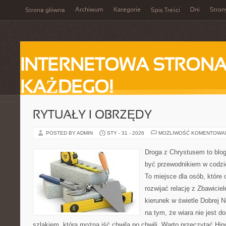
Archiwum
Kategorie
Dni
Stron
Strona główna
Spis Treści
INTERNETOWA STRONA
KAŻDEGO!
RYTUAŁY I OBRZĘDY
POSTED BY ADMIN
STY - 31 - 2026
MOŻLIWOŚĆ KOMENTOWA
Droga z Chrystusem to blog
być przewodnikiem w codzie
To miejsce dla osób, które 
rozwijać relację z Zbawici
kierunek w świetle Dobrej N
na tym, że wiara nie jest d
szlakiem, którą można iść chwila po chwili. Warto przeczytać Hi