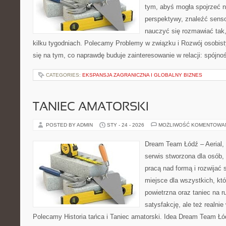
tym, abyś mogła spojrzeć n
perspektywy, znaleźć sens
nauczyć się rozmawiać tak,
kilku tygodniach. Polecamy Problemy w związku i Rozwój osobisty
się na tym, co naprawdę buduje zainteresowanie w relacji: spójnoś
CATEGORIES:
EKSPANSJA ZAGRANICZNA I GLOBALNY BIZNES
TANIEC AMATORSKI
POSTED BY ADMIN
STY - 24 - 2026
MOŻLIWOŚĆ KOMENTOWA
Dream Team Łódź – Aerial, 
serwis stworzona dla osób,
pracą nad formą i rozwijać s
miejsce dla wszystkich, któ
powietrzna oraz taniec na ru
satysfakcję, ale też realni
Polecamy Historia tańca i Taniec amatorski. Idea Dream Team Łód