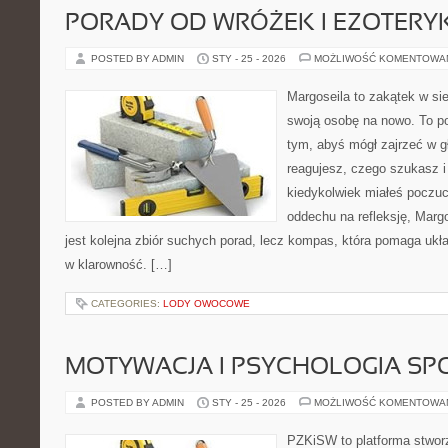
PORADY OD WRÓŻEK I EZOTER
POSTED BY ADMIN
STY - 25 - 2026
MOŻLIWOŚĆ KOMENTOWA
Margoseila to zakątek w si
swoją osobę na nowo. To po
tym, abyś mógł zajrzeć w gł
reagujesz, czego szukasz i
kiedykolwiek miałeś poczuci
oddechu na refleksję, Margos
jest kolejna zbiór suchych porad, lecz kompas, która pomaga ukła
w klarowność. […]
CATEGORIES:
LODY OWOCOWE
MOTYWACJA I PSYCHOLOGIA SP
POSTED BY ADMIN
STY - 25 - 2026
MOŻLIWOŚĆ KOMENTOWA
PZKiSW to platforma stworz