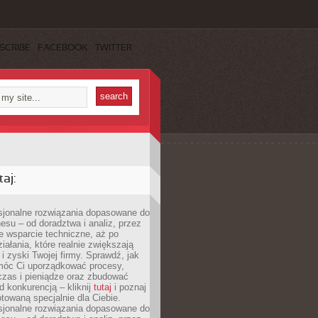
SCRIBE
FACEBOOK
TWITTER
aj:
esjonalne rozwiązania dopasowane do
esu – od doradztwa i analiz, przez
 wsparcie techniczne, aż po
iałania, które realnie zwiększają
i zyski Twojej firmy. Sprawdź, jak
óc Ci uporządkować procesy,
czas i pieniądze oraz zbudować
 konkurencją – kliknij
tutaj
i poznaj
otowaną specjalnie dla Ciebie.
esjonalne rozwiązania dopasowane do