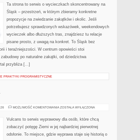
Ta strona to serwis o wycieczkach skoncentrowany na
Śląsk – przestrzeń, w którym zbieramy konkretne
propozycje na zwiedzanie zakątków i okolic. Jeśli
potrzebujesz sprawdzonych wskazówek, weekendowych
wycieczek albo dłuższych tras, znajdziesz tu relacje
pisane prosto, z uwagą na konkret. To Śląsk bez
orii i teraźniejszości. W centrum opowieści stoi
 zabudowy po naturalne zakątki, od dziedzictwa
tal przybliża […]
RE PRAKTYKI PROGRAMISTYCZNE
Y
ZATOKI
026
MOŻLIWOŚĆ KOMENTOWANIA
ZOSTAŁA WYŁĄCZONA
I
LAGUNY
Vulcans to serwis wyprawowy dla osób, które chcą
zobaczyć potęgę Ziemi w jej najbardziej pierwotnej
odsłonie. To miejsce, gdzie wyprawa staje się historią o