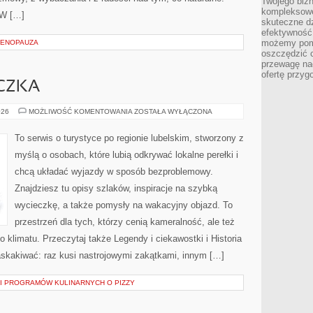
Twojego bizn
kompleksowe
 W […]
skuteczne dz
efektywność 
możemy pom
MENOPAUZA
oszczędzić 
przewagę nad
ofertę przyg
ECZKA
MIASTA
026
MOŻLIWOŚĆ KOMENTOWANIA
ZOSTAŁA WYŁĄCZONA
I
MIASTECZKA
To serwis o turystyce po regionie lubelskim, stworzony z
myślą o osobach, które lubią odkrywać lokalne perełki i
chcą układać wyjazdy w sposób bezproblemowy.
Znajdziesz tu opisy szlaków, inspiracje na szybką
wycieczkę, a także pomysły na wakacyjny objazd. To
przestrzeń dla tych, którzy cenią kameralność, ale też
o klimatu. Przeczytaj także Legendy i ciekawostki i Historia
zaskakiwać: raz kusi nastrojowymi zakątkami, innym […]
 I PROGRAMÓW KULINARNYCH O PIZZY