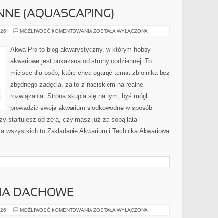
INNE (AQUASCAPING)
ZBIORNIKI
026
MOŻLIWOŚĆ KOMENTOWANIA
ZOSTAŁA WYŁĄCZONA
ROŚLINNE
(AQUASCAPING)
Akwa-Pro to blog akwarystyczny, w którym hobby
akwariowe jest pokazana od strony codziennej. To
miejsce dla osób, które chcą ogarąć temat zbiornika bez
zbędnego zadęcia, za to z naciskiem na realne
rozwiązania. Strona skupia się na tym, byś mógł
prowadzić swoje akwarium słodkowodne w sposób
zy startujesz od zera, czy masz już za sobą lata
la wszystkich to Zakładanie Akwarium i Technika Akwariowa
CIA DACHOWE
DACHY
026
MOŻLIWOŚĆ KOMENTOWANIA
ZOSTAŁA WYŁĄCZONA
I