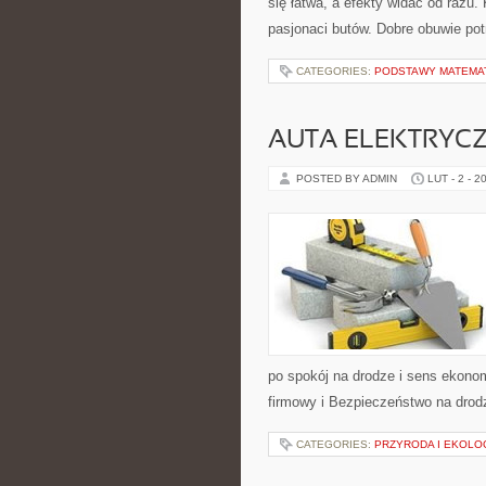
się łatwa, a efekty widać od razu. 
pasjonaci butów. Dobre obuwie pot
CATEGORIES:
PODSTAWY MATEMA
AUTA ELEKTRYC
POSTED BY ADMIN
LUT - 2 - 2
po spokój na drodze i sens ekono
firmowy i Bezpieczeństwo na drodz
CATEGORIES:
PRZYRODA I EKOLO