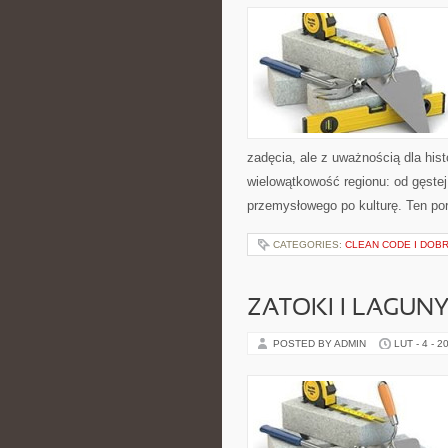
zadęcia, ale z uważnością dla hist
wielowątkowość regionu: od gęstej
przemysłowego po kulturę. Ten por
CATEGORIES:
CLEAN CODE I DOB
ZATOKI I LAGUN
POSTED BY ADMIN
LUT - 4 - 2