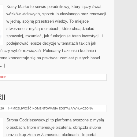
POKRYCIA
DACHOWE
Kursy Marko to serwis poradnikowy, który łączy świat
wózków widłowych, sprzętu budowlanego oraz renowacji
w jedną, spójną przestrzeń wiedzy. To miejsce
stworzone z myślą o osobach, które chcą działać
sprawniej, rozumieć, jak funkcjonuje teren inwestycji, i
podejmować lepsze decyzje w tematach takich jak
ń czy wybór rozwiązań. Polecamy Łazienki i kuchnie i
rona koncentruje się na praktyce: zamiast pustych haseł
[…]
SKIE
II
RODZAJE
026
MOŻLIWOŚĆ KOMENTOWANIA
ZOSTAŁA WYŁĄCZONA
BIŻUTERII
Strona Godziszewscy.pl to platforma tworzone z myślą
o osobach, które interesuje biżuteria, obrączki ślubne
oraz odkup złota w Zamościu i okolicach. To portal