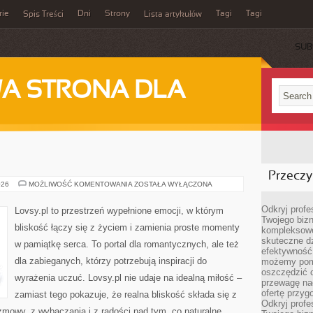
rie
Dni
Strony
Tagi
Tagi
Spis Treści
Lista artykułów
SUB
A STRONA DLA
Przeczyt
TĘSKNOTA
026
MOŻLIWOŚĆ KOMENTOWANIA
ZOSTAŁA WYŁĄCZONA
Odkryj prof
Lovsy.pl to przestrzeń wypełnione emocji, w którym
Twojego bizn
bliskość łączy się z życiem i zamienia proste momenty
kompleksowe
skuteczne dz
w pamiątkę serca. To portal dla romantycznych, ale też
efektywność 
dla zabieganych, którzy potrzebują inspiracji do
możemy pom
oszczędzić 
wyrażenia uczuć. Lovsy.pl nie udaje na idealną miłość –
przewagę nad
ofertę przyg
zamiast tego pokazuje, że realna bliskość składa się z
Odkryj prof
zmowy, z wybaczania i z radości nad tym, co naturalne.