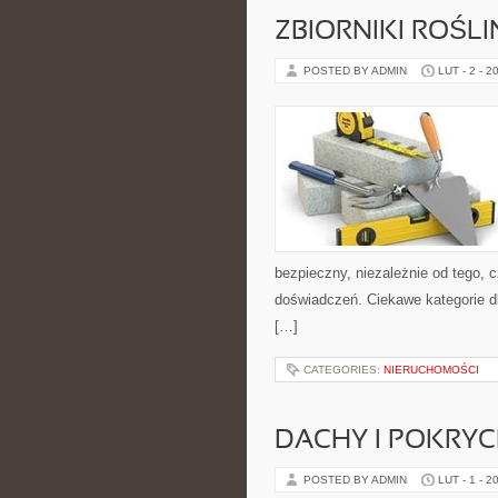
ZBIORNIKI ROŚL
POSTED BY ADMIN
LUT - 2 - 2
bezpieczny, niezależnie od tego, c
doświadczeń. Ciekawe kategorie d
[…]
CATEGORIES:
NIERUCHOMOŚCI
DACHY I POKRY
POSTED BY ADMIN
LUT - 1 - 2