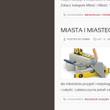
Zobacz kategorie Miłość i Miłość.
CATEGORIES:
MENOPAUZA I PERI
MIASTA I MIAST
POSTED BY ADMIN
LUT - 5 - 2
dla miłośników przygód i miejskieg
i zabytki. Lubelszczyzna potrafi 
CATEGORIES:
RECENZJE KSIĄŻEK