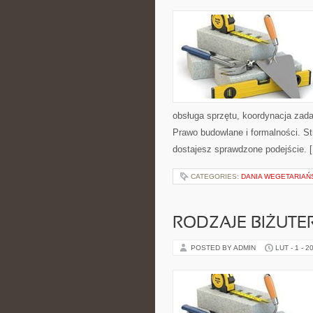
obsługa sprzętu, koordynacja zada
Prawo budowlane i formalności. St
dostajesz sprawdzone podejście. 
CATEGORIES:
DANIA WEGETARIAŃ
RODZAJE BIŻUTER
POSTED BY ADMIN
LUT - 1 - 2