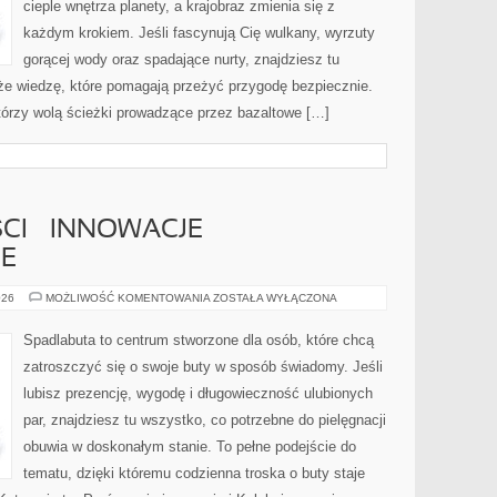
cieple wnętrza planety, a krajobraz zmienia się z
każdym krokiem. Jeśli fascynują Cię wulkany, wyrzuty
gorącej wody oraz spadające nurty, znajdziesz tu
kże wiedzę, które pomagają przeżyć przygodę bezpiecznie.
tórzy wolą ścieżki prowadzące przez bazaltowe […]
CI – INNOWACJE
E
BUTY
026
MOŻLIWOŚĆ KOMENTOWANIA
ZOSTAŁA WYŁĄCZONA
PRZYSZŁOŚCI
–
INNOWACJE
Spadlabuta to centrum stworzone dla osób, które chcą
TECHNOLOGICZNE
zatroszczyć się o swoje buty w sposób świadomy. Jeśli
lubisz prezencję, wygodę i długowieczność ulubionych
par, znajdziesz tu wszystko, co potrzebne do pielęgnacji
obuwia w doskonałym stanie. To pełne podejście do
tematu, dzięki któremu codzienna troska o buty staje