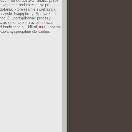
esu – od doradztwa i analiz, przez
 wsparcie techniczne, aż po
iałania, które realnie zwiększają
i zyski Twojej firmy. Sprawdź, jak
óc Ci uporządkować procesy,
czas i pieniądze oraz zbudować
 konkurencją – kliknij
tutaj
i poznaj
otowaną specjalnie dla Ciebie.