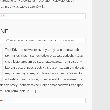
Kategorie to: Porównania i recenzje i Kolekcjonerzy i
rafi przetrwać wiele sezonów, […]
TYKI
ZNE
AUTA
026
MOŻLIWOŚĆ KOMENTOWANIA
ZOSTAŁA WYŁĄCZONA
ELEKTRYCZNE
Taxi Drive to serwis tworzony z myślą o kierowcach
taxi, miłośnikach samochodów oraz wszystkich, którzy
chcą lepiej zrozumieć świat przewozów. To miejsce, w
którym codzienność spotyka się z entuzjazmem do aut i
mądrą wiedzą o tym, jak działa nowoczesna taksówka:
od selekcji samochodu, przez kontakt z pasażerem, aż
miczny pracy. Zobacz także Floty samochodowe i transport
e. Ten portal opisuje […]
GIA