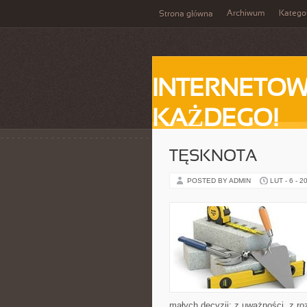
Archiwum
Katego
Strona główna
INTERNETOW
KAŻDEGO!
TĘSKNOTA
POSTED BY ADMIN
LUT - 6 - 2
małych decyzji: z uważności, z ro