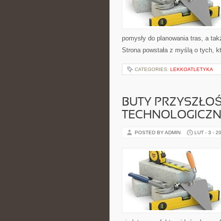
pomysły do planowania tras, a ta
Strona powstała z myślą o tych, k
CATEGORIES:
LEKKOATLETYKA
BUTY PRZYSZŁOŚ
TECHNOLOGICZN
POSTED BY ADMIN
LUT - 3 - 2