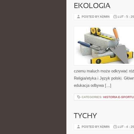
EKOLOGIA
POSTED BY ADMIN
LUT - 5 - 2
czemu maluch może odkrywać różne 
Religia/etyka i Język polski. Główn
edukacja odbywa […]
CATEGORIES:
HISTORIA E-SPORTU
TYCHY
POSTED BY ADMIN
LUT - 4 - 2