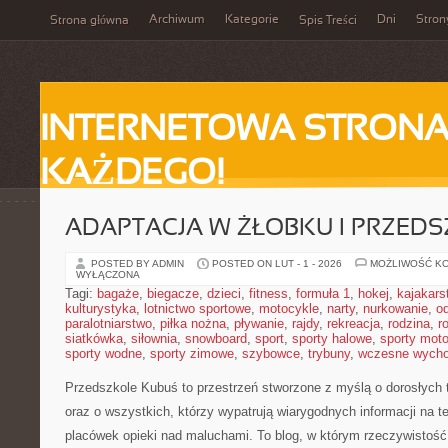
Archiwum
Kategorie
Dni
Stron
Strona główna
Spis Treści
INTERNETOWA STRONA
KAŻDEGO!
ADAPTACJA W ŻŁOBKU I PRZED
POSTED BY ADMIN
POSTED ON LUT - 1 - 2026
MOŻLIWOŚĆ K
WYŁĄCZONA
Tagi:
bagaże
,
biegacze
,
dzieci
,
fitness
,
formuła 1
,
hokej
,
kajakars
kulturystyka
,
lotnictwo sportowe
,
motocykle
,
narty
,
nurkowanie
,
o
paralotniarstwo
,
piłka nożna
,
pływanie
,
rajdy
,
rekreacja
,
rodzina
,
r
siatkówka
,
siłownia
,
snowboard
,
sport
,
sporty halowe
,
sporty mot
sporty wodne
,
sporty zimowe
,
szybowce
,
trybuny
,
wczesne wych
Przedszkole Kubuś
to przestrzeń stworzone z myślą o dorosłych
oraz o wszystkich, którzy wypatrują wiarygodnych informacji na t
placówek opieki nad maluchami. To blog, w którym rzeczywistość