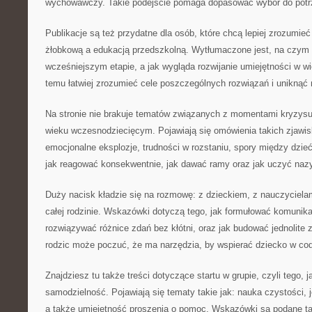
wychowawczy. Takie podejście pomaga dopasować wybór do potr
Publikacje są też przydatne dla osób, które chcą lepiej zrozumie
żłobkową a edukacją przedszkolną. Wytłumaczone jest, na czym 
wcześniejszym etapie, a jak wygląda rozwijanie umiejętności w w
temu łatwiej zrozumieć cele poszczególnych rozwiązań i uniknąć
Na stronie nie brakuje tematów związanych z momentami kryzysu, 
wieku wczesnodziecięcym. Pojawiają się omówienia takich zjawisk
emocjonalne eksplozje, trudności w rozstaniu, spory między dzie
jak reagować konsekwentnie, jak dawać ramy oraz jak uczyć naz
Duży nacisk kładzie się na rozmowę: z dzieckiem, z nauczycielam
całej rodzinie. Wskazówki dotyczą tego, jak formułować komunika
rozwiązywać różnice zdań bez kłótni, oraz jak budować jednolite
rodzic może poczuć, że ma narzędzia, by wspierać dziecko w co
Znajdziesz tu także treści dotyczące startu w grupie, czyli tego,
samodzielność. Pojawiają się tematy takie jak: nauka czystości, j
a także umiejętność proszenia o pomoc. Wskazówki są podane tak