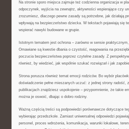
Na stronie sporo miejsca zajmuje też codzienna organizacja w pla
odpoczynek, wyjścia na zewnątrz, aktywności wspierające czy uro
zrozumiesz, dlaczego pewne zasady są potrzebne, jak działają pr
wpływają na bezpieczeństwo dziecka. W tekstach pojawiają się t
wspierać nawyki budowane w grupie.
Istotnym tematem jest ochrona – zarówno w sensie praktycznym,
Omawiane są kwestie dbania o czystość, reagowania na przeziębi
poczucia bezpieczeństwa poprzez czytelne zasady. Z perspektyw
również, by wiedzieć, jak wspólnie szukać rozwiązań i jak zapobi
Strona porusza również temat emocji rodziców. Bo wybór placówki 
doświadczenie pełne mieszanych uczuć: z jednej strony radość, z
publikacjach znajdziesz uspokojenie – przypomnienie, że takie em
można je oswoić, dbając o dobro rodziny.
Ważną częścią treści są podpowiedzi porównawcze dotyczące teg
wybierając przedszkole. Zamiast uniwersalnej odpowiedzi pojawia
personel, proces wdrożenia, komunikacja, warunki lokalowe, teren