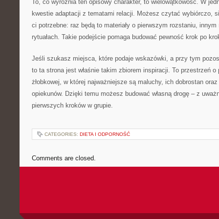
To, co wyróżnia ten opisowy charakter, to wielowątkowość. W jed
kwestie adaptacji z tematami relacji. Możesz czytać wybiórczo, si
ci potrzebne: raz będą to materiały o pierwszym rozstaniu, inny
rytuałach. Takie podejście pomaga budować pewność krok po kro
Jeśli szukasz miejsca, które podaje wskazówki, a przy tym pozo
to ta strona jest właśnie takim zbiorem inspiracji. To przestrzeń o
żłobkowej, w której najważniejsze są maluchy, ich dobrostan ora
opiekunów. Dzięki temu możesz budować własną drogę – z uważn
pierwszych kroków w grupie.
CATEGORIES:
DIETA I ODPORNOŚĆ
Comments are closed.