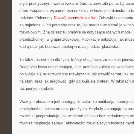
się z praktycznymi wskazówkami. Strona powstała po to, by upr
stres związane z wyborem przedszkola, wdrożeniem dziecka, a ta
rodzinie. Polecamy
Rozwój przedszkolaków
i Zabawki i akcesoria
są najmłodsi – ich potrzeby oraz to, jak mądrze wspierać je w na
rozwojowym. Znajdziesz tu omówienia dotyczące różnych modeli
przedszkolnej i w grupie żłobkowej. Publikacje pokazują, jak mo
kadrą oraz jak budować spokój w relacji rodzic–placówka.
To także przestrzeń dla tych, którzy chcą lepiej zrozumieć pierws
Adaptacja bywa emocjonująca, a jej przebieg zależy od wcześnie
pojawiają się tu sprawdzone rozwiązania: jak oswoić temat, jak 
na start, oraz jak reagować, gdy pojawią się protest. W tekstach n
też jasnych kroków.
Ważnym obszarem jest postępy dziecka: komunikacja, koordynacj
umiejętności społeczne oraz przeżycia. Artykuły pomagają rozp
rozwoju i podpowiadają, jak wspierać dziecku bez nadmiernych oc
również inspiracje zabaw i aktywności rozwijających twórcze myś